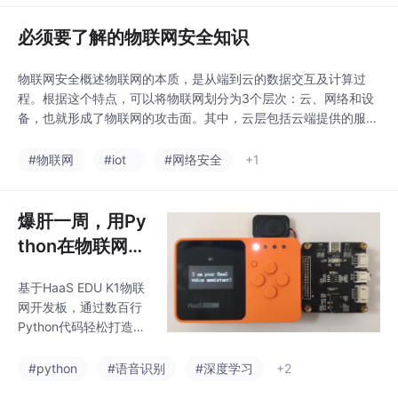
必须要了解的物联网安全知识
物联网安全概述物联网的本质，是从端到云的数据交互及计算过
程。根据这个特点，可以将物联网划分为3个层次：云、网络和设
备，也就形成了物联网的攻击面。其中，云层包括云端提供的服
务，例如物联网平台、日志等等；网络层代表云和设备、设备与设
备之间的传输过程；设备层包括了IoT设备、网关设备及其上的系
#物联网
#iot
#网络安全
+1
统和应用。对黑客而言，以上三个层次都具有攻击的价值。在IoT
架构中，我们可以把安全威胁归类为以下几种：身份伪装通
爆肝一周，用Py
thon在物联网设
备上写了个智能
基于HaaS EDU K1物联
语音助手
网开发板，通过数百行
Python代码轻松打造一
款智能语音助手！
#python
#语音识别
#深度学习
+2