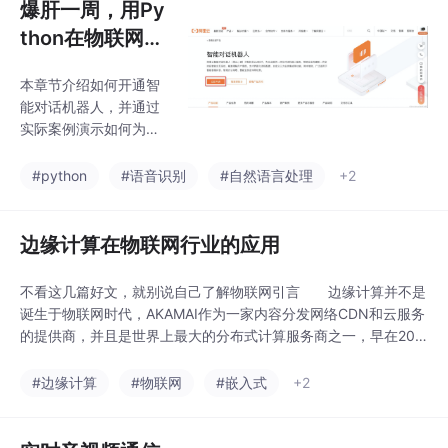
爆肝一周，用Py
thon在物联网设
备上写了个智能
本章节介绍如何开通智
语音助手-阿里
能对话机器人，并通过
云智能对话机器
实际案例演示如何为机
人
器人配置知识库并进行
发布。
#python
#语音识别
#自然语言处理
+2
边缘计算在物联网行业的应用
不看这几篇好文，就别说自己了解物联网引言 边缘计算并不是
诞生于物联网时代，AKAMAI作为一家内容分发网络CDN和云服务
的提供商，并且是世界上最大的分布式计算服务商之一，早在200
3年就和IBM合作过“边缘计算”。然而5G技术的到来，加速了边缘
计算技术的突破，特别是对物联网领域而言，许多的南向控制将不
#边缘计算
#物联网
#嵌入式
+2
在需要通过云端，处理过程在本地边侧即可完成，这无疑将大大提
升处理效率，减轻云端的负荷，提高响应时