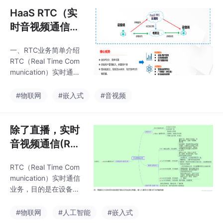
具体实现方式就是把编
或“物”，生成79.4 ZB的
HaaS RTC（实
码压缩过
数据。同时IDC中国研
时音视频通信）
究数据显示，2020年全
总体方案简介
球物联网支出达到690
一、RTC业务简单介绍
4.7亿美元，其中中国市
RTC（Real Time Com
场占比23.6%。IDC预
munication）实时通信
测，到2025年全球物联
业务，目的是在设备端
网市场将达到1.1万亿美
实时的转发音视频多媒
#物联网
#嵌入式
#音视频
元，年均复合增长11.
体数据，让用户能实时
4%，其中中国市场占比
的进行音频和视频的会
将提升到
话。通信业务一般都有
除了直播，实时
如下几个部分组成：呼
音视频通信(RT
叫信令：用于呼叫的应
C)还可以用在什
答和协商，主叫和被叫
RTC（Real Time Com
么场景？
之间要协商是否建立呼
munication）实时通信
叫、数据通道的连接参
业务，目的是在设备端
数、数据格式、数据类
实时的转发音视频多媒
型等信息，让主叫和被
体数据，让用户能实时
#物联网
#人工智能
#嵌入式
叫之间对齐音频编码、
的进行音频和视频的会