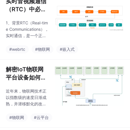
实时音视频通信
（RTC）中必须
要了解的三种关
1、背景RTC（Real-tim
键算法
e Communications），
实时通信，是一个正在
兴起的风口行业，特别
是近两年电商、教育等
#webrtc
#物联网
#嵌入式
行业直播的普及以及各
种设备之间的音视频通
话场景。从技术角度来
解密IoT物联网
说，RTC并不是一个新
平台设备如何快
兴技术，从智能手机流
速上云、实现全
行以来，RTC就已经出
近年来，物联网技术正
球就近接入
现在一对一的音视频通
以指数级的速度日渐成
话场景中，最初的技术
熟，并潜移默化的改变
方案也比较直观，当设
着人们的生活。根据国
备通过服务端建立通话
际数据公司IDC的预测
#物联网
#云平台
连接后，两个设备以点
估计，到2025年，将有
对点的方式直接通信，
416亿台联网的IoT设备