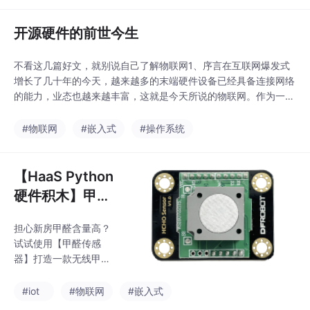
视频编码的相关信息，
话。HaaS RTC是阿里
这样才能进行音频和视
云IoT联合视频云开发的
开源硬件的前世今生
频的编解码-传
IoT设备端上的实时通讯
服务，主要面向直播，
不看这几篇好文，就别说自己了解物联网1、序言在互联网爆发式
音视频通话等各种场
增长了几十年的今天，越来越多的末端硬件设备已经具备连接网络
景。那我们不禁要问，
的能力，业态也越来越丰富，这就是今天所说的物联网。作为一个
RTC除了直播，RTC还
08年就开始玩“开源硬件”的骨灰玩家，本着执古御今，严谨治学的
可以用在什么场景呢？
态度，笔者觉得有必要再回头捋一捋，究竟是什么力量在驱使行业
#物联网
#嵌入式
#操作系统
1、HaaS RTC应用场景
飞速发展。2、开源的前世今生在说开源硬件之前，咱先聊聊开
脑爆RTC是一种多媒体
源，虽然对于绝大多数同学已经耳熟能详，但一些容易忽
管道业务，本身是一个
【HaaS Python
粗壮的云-
硬件积木】甲醛
传感器
担心新房甲醛含量高？
试试使用【甲醛传感
器】打造一款无线甲醛
检测器，部署在新家，
每天实时查看甲醛浓
#iot
#物联网
#嵌入式
度，安全入住！