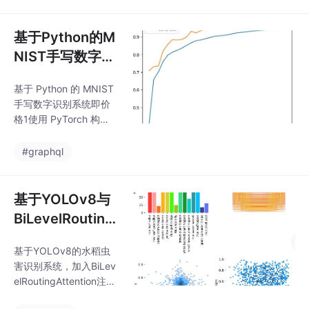
解一个动态魔方，每次
小白新手程序已
你以为六个面都对齐
了，实车总能给你新的
基于Python的M
排列组合。但正是这种
NIST手写数字识
永远存在优化空间的特
别系统搭建之旅
性，让这个行当的工程
基于 Python 的 MNIST
师们痛并快乐着——毕
手写数字识别系统即价
竟，没有比在示波器上
格1使用 PyTorch 构建
看到预期波形更让人愉
项目，可远程配置2支持
悦的咖啡伴侣了。深夜
加载 MNIST 数据、鼠
#graphql
的实验室里示波器曲线
标手写绘图3可显示 GU
还在跳动，我盯着屏幕
I 窗口，运行效果如下图
上那个0.3秒的扭矩响应
所示4包含源码、实验
基于YOLOv8与
延迟，咖啡杯在控制台
报告、损失曲线图、准
边沿留下深褐色的
BiLevelRouting
确率曲线图、混淆矩阵
Attention的水
图、MNIST 数据集在深
基于YOLOv8的水稻虫
稻虫害识别系统
度学习的世界里，MNIS
害识别系统，加入BiLev
T手写数字识别是一个
探索
elRoutingAttention注意
经典的入门项目。今天
力进行创新优化本文摘
咱们就来聊聊如何基于