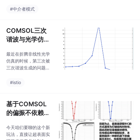
测，特征提取，中值滤
波 对于水果的分级，包
#中介者模式
括对水果的用颜色模型
进行分析处理上周在社
区超市兼职帮理货员姐
COMSOL三次
姐理了三小时柑橘，指
谐波与光学仿
甲缝卡得全是橙皮油，
真：探索光学性
最后挑出的大小均匀色
最近在折腾非线性光学
能与电磁场相互
泽又鲜亮的还没一小筐
仿真的时候，第三次被
——分拣机要是能普及
作用
三次谐波生成的问题卡
到这种夫妻老婆店就好
脖子了。最后说个血泪
了！但分拣机背后的核
教训：千万别在参数化
#istio
心其实就是几步我们普
扫描时同时开六个并行
通人用Python OpenCV
线程，否则你会看到CP
就能捣鼓出来的操作：
U温度成功突破沸点，
基于COMSOL
先把水果从背景“揪出
主机箱变身暖脚器的奇
的偏振不依赖BI
幻场景。别被lambda0
C超表面研究：
骗了，这里得用三次谐
今天咱们要聊的这个新
新型偏振无关态
波的波长做基准。记得
玩法，直接让超表面实
监控场能量曲线，要是
获取机制的探索