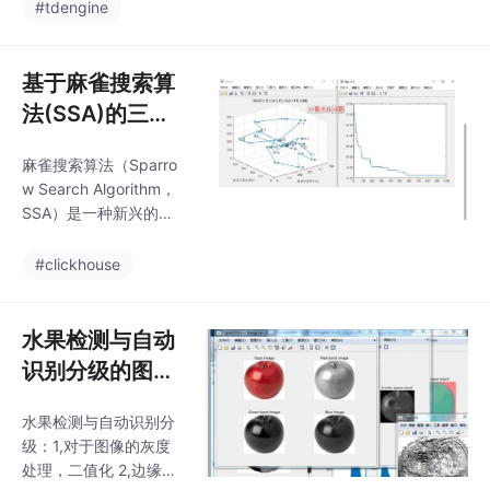
要：基于YOLOv8的水
#tdengine
Python，用PyTorch构
稻虫害识别，阐述了整
建这么一个功能丰
个数据制作和训练可视
化过程，并加入BiLevel
基于麻雀搜索算
RoutingAttention注意
法(SSA)的三维
力进行优化，最终mAP
旅行商问题，三
从原始的0.697提升至
麻雀搜索算法（Sparro
维TSP问题。 如
0.732含稻秆蝇、二化
w Search Algorithm，
螟、褐飞虱、蓟马、蛴
果觉得蚁群算法
SSA）是一种新兴的群
螬、蝼蛄等常见害虫，
太老了
体智能优化算法，灵感
共14个水稻害虫类别，
来源于麻雀群体的觅食
#clickhouse
1200多张图像，yolo标
行为和反捕食策略。本
注
文将SSA应用于三维旅
行商问题（3D-TSP）
水果检测与自动
的求解，该问题是经典
识别分级的图像
TSP问题在三维空间中
处理技术研究
的扩展，具有更高的复
水果检测与自动识别分
杂度和实际应用价值。
级：1,对于图像的灰度
处理，二值化 2,边缘检