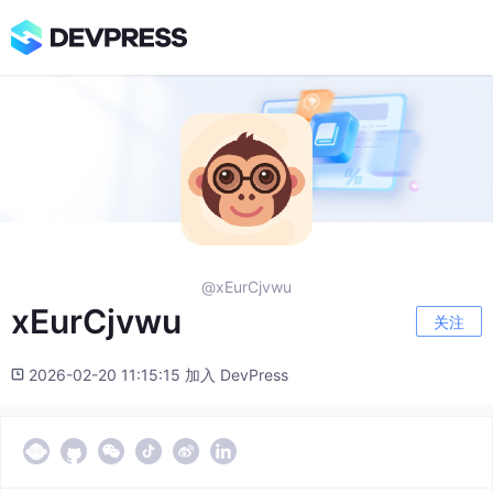
@xEurCjvwu
xEurCjvwu
关注
2026-02-20 11:15:15 加入 DevPress