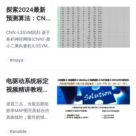
度必须和训练时一致。
参考
事先根据数据集对模型
探索2024最新
进行训练，以此保存最
预测算法：CNN
好模型，再在simulink
- LSSVM与GO
中调用保存的模型，实
CNN-LSSVM回归 基于
OSE - BiGRU回
现预测需求。事先根据
卷积神经网络(CNN)-最
数据集对模型进行训
归
小二乘向量机(LSSVM)
练，以此保存最好模
的数据回归预测(可以更
型，再在simulink中调
换为分类/单变量/多变
#maya
用保存的模型，实现预
量时序预测，前)，Matl
测需求。simulink调用
ab代码，可直接运行，
神经网络训练好的模型
适合小白新手【24年最
电驱动系统标定
进行回
新算法】GOOSE-BiGR
视频精讲教程：
U回归基于鹅优化算法
4.5小时全解
(GOOSE)优化双向门控
凌晨三点，当最后那组
析，含文档重难
循环单元(BiGRU)的数
效率MAP图完美贴合仿
据回归预测(可以更换为
点解析
真曲线时，窗外的城市
分类/单变量/多变量时
依然有电动车在无声驶
序预测，前)，Matlab代
过。电驱动标定就像在
#ansible
码，可直接运行，适合