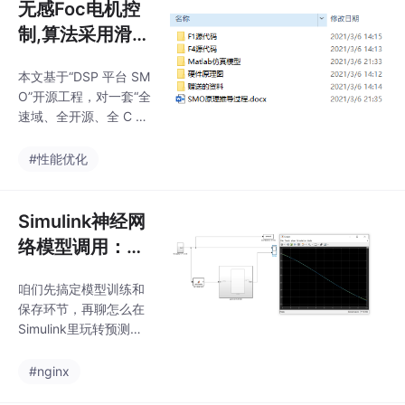
无感Foc电机控
制,算法采用滑膜
观测器，启动采
本文基于“DSP 平台 SM
用Vf，全开源c
O”开源工程，对一套“全
代码，全开源，
速域、全开源、全 C 代
启动顺滑，很有
码”滑模观测器（Sliding
-Mode Observer, SM
参考价值
#性能优化
O）方案做深度剖析，
帮助开发者快速吃透其
设计思想与工程落地细
Simulink神经网
节。无感Foc电机控制,
络模型调用：用
算法采用滑膜观测器，
于回归预测、分
启动采用Vf，全开源c代
咱们先搞定模型训练和
类与时间序列分
码，全开源，启动顺
保存环节，再聊怎么在
滑，很有参考价值。无
析的应用及实现
Simulink里玩转预测。
感Foc电机控制,算法采
流程（含MAT
这里有个细节要注意：
用滑膜观测器，启动采
输入输出数据需要转
L...
#nginx
用Vf，全开源c代码，全
置，Simulink调用时维
开源，启动顺滑，很有