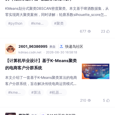
677
23


解析轮廓系数silhouette_score：通用聚类评估指标，越大聚类效
果越好，所有无监督聚类都可以用它打分sklearn模
2601_96386995
快递鸟社区
来自
kdniao.csdn.net
· 2026-06-30 16:58:18
【计算机毕业设计】基于K-Means聚类
的电商客户分群系统
本文介绍了一套基于K-Means聚类算法的电商
客户分群系统，旨在解决传统电商运营模式难
以满足个性化需求的问题。系统采用Java语言
#kmeans
#算法
#机器学习
开发，基于Django、Vue和MySQL构建，包含
210
5


用户端、管理员端和商家端三大模块。用户端
提供注册登录、商品选购、订单管理等基础功
能；管理员端负责系统管控、用户管理及K-Me
冒泡芳
DAMO开发者矩阵
来自
ans聚类分析；商家端则通过聚类结果优化商
damodev.csdn.net
· 2025-10-27 03:27:46
品策略。系统通过数据驱动的运营决策，提升
基于麻雀搜索优化kmeans（SSA-kmeans）的图像分割
了商品推荐精
算法（Matlab代码实现）