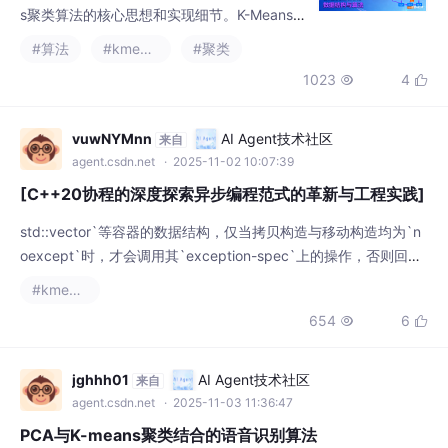
vuwNYMnn
AI Agent技术社区
来自
agent.csdn.net
· 2025-11-02 10:07:39
[C++20协程的深度探索异步编程范式的革新与工程实践]
std::vector`等容器的数据结构，仅当拷贝构造与移动构造均为`n
oexcept`时，才会调用其`exception-spec`上的操作，否则回退
更安全的算法（如`reserve`预分配）。- 标记拷贝构造为`noexce
#kmeans
pt(false)`，并为容器选择`std::deque`而非`vector`（`deque`
654
6


的insert扩容算法对`noexcept`依赖更低）。C++20正式弃用`t
jghhh01
AI Agent技术社区
来自
agent.csdn.net
· 2025-11-03 11:36:47
PCA与K-means聚类结合的语音识别算法
李勃吴. 基于后验概率特征的改进无监督语音检测[J]. 信息工程大
学学报, 2015.张兴明. 基于PCA的段级特征在说话人识别中的应用
[J]. 电子技术应用, 2011.参考代码 基于PCA+k-means聚类的语音
#算法
#kmeans
#聚类
识别算法。
794
26

