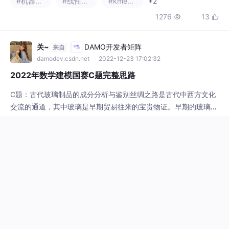
2022年数学建模国赛C题完整思路
C题：古代玻璃制品的成分分析与鉴别丝绸之路是古代中西方文化
交流的通道，其中玻璃是早期贸易往来的宝贵物证。早期的玻璃在
西亚和埃及地区常被制作成珠形饰品传入我国，我国古代玻璃吸收
#决策树
#线性回归
#算法
+1
其技术后在本土就地取材制作，因此与外来的玻璃制品外观相似，
3.1w
50


但化学成分却不相同。
listhi520
DAMO开发者矩阵
来自
damodev.csdn.net
· 2025-12-05 10:48:05
基于SVM与K-means的图像分割实现
基于SVM与K-means的图像分割实现
#支持向量机
#kmeans
#机器学习
531
4

