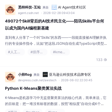
直到有人分享了一个叫“Skills”的东西——一段能直接被AI理解并执
行的专业操作指令，比如“把这段JSON自动生成TypeScript类型
定义”，或者“根据Figma设计稿输出React组件代码”。回看整个过
#人工智能
#排序算法
#kmeans
程，所谓“新基建”，未必是多酷的技术底座，有时只是提供了一种
133

稳定可靠的连接方式——把分散的经验沉淀下来，变成别人可以踮
脚就够着的小台阶。这也引出了另一个现实问题：当每个人都能快
速获得一项专业
小帅flog
亚马逊云科技技术品牌专区
来自
devpress.csdn.net/awstech
· 2026-06-02 22:30:45
Python K-Means聚类算法实战
K-Means是机器学习中无监督聚类算法的核心代表，简单来说，它
的目标是：把一堆没有标签的数据，按照“相似度”自动分成K个类
别——相似的数据被归到同一类，不同类的数据差异尽可能大。举
#算法
#python
#kmeans
个直观例子：电商平台用K-Means把用户分成“高消费高频次”“低消
460
12


费高频次”“高消费低频次”等群体，针对性做营销；外卖平台用它划
分配送区域，优化骑手调度。核心特点：简单、高效、易落地，适
合处理大规模数据；适用场景：用
影航者影像志
亚马逊云科技技术品牌专区
来自
devpress.csdn.net/awstech
· 2026-05-23 19:02:58