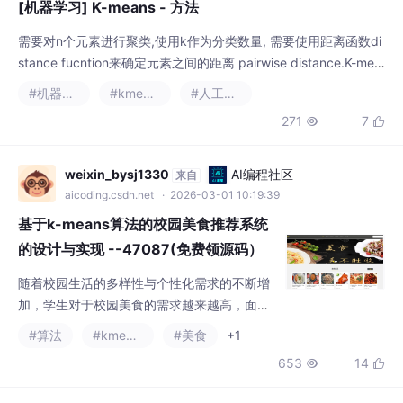
pping cretiera处停止.Kmeans方法1. 在变量空间\mathbb{R}^n中
271
7


设置k个初始聚类中心,2.计算每个元素到各个聚类中心的距离,3.
将每个元素
weixin_bysj1330
AI编程社区
来自
aicoding.csdn.net
· 2026-03-01 10:19:39
基于k-means算法的校园美食推荐系统
的设计与实现 --47087(免费领源码）
原创的定制程序,java、PHP、python、
随着校园生活的多样性与个性化需求的不断增
C#小程序、文案全套、毕设成品等等.
加，学生对于校园美食的需求越来越高，面对
丰富多元的美食，学生常常出现选择困难的情
#算法
#kmeans
#美食
+1
况。因此，本研究引入k-means算法设计并实
653
14


现一个便捷智能的校园美食推荐系统，以帮助
学生更好地选择心仪的美食，提升就餐体验。
该系统采用Java语言和Spring Boot框架进行
写做四月一日的四月一日
全球具身智能开发者
来自
后端业务开发，使用Vue框架构建前端交互界
社区
jszn.csdn.net
· 2024-04-29 19:43:56
面，配合MySQL数据库实现数据的高效管理和
【人工智能基础】聚类实验分析
安全传输储存。
人工智能基础-聚类-实验分析