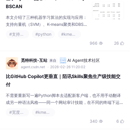
#支持向量机
#python
#kmeans
的使用、参数调优（如正则化参数C的选择）
966
26


以及标准化处理和交叉验证方法。K-means部
分重点阐述了通过轮廓系数确定最佳聚类数的
方法，并展示了可视化过程。DBSCAN部分则
觅特科技-互站
AI Agent技术社区
来自
强调了数据标准化的重要性，解析了邻域半径
agent.csdn.net
· 2026-02-26 11:20:02
(eps)和最小样本数(min_samples)参数的影
比GitHub Copilot更垂直｜陌讯Skills聚焦生产级技能交
付
不需要重新写一遍Python脚本去适配新客户端，也不用手动翻译
成另一种语法风格——同一个网站审计技能，在不同的终端下运
行，核心逻辑不变，差异仅在于调用方式微调，平台已帮你预置好
#宽度优先
#kmeans
各版本。点进去看描述是否匹配你的需求，确认后复制安装命令，
340
6


粘贴到你的编辑器终端中执行即可。如果你常被类似的问题困扰：
“这段SQL怎么加注释才能让AI准确理解意图”、“Markdown转HTM
L时怎样保留下划线样式”、“Git
觅特科技-互站
AI Agent技术社区
来自
agent.csdn.net
· 2026-02-28 09:43:04
49072个Skill背后的AI技术民主化——陌讯Skills平台何
以成为国内AI编程新基建