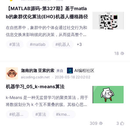
信息交换来影响彼此的决策，从而提高整个象
群的搜索效率。在象群优化算法中，个体象通
#算法
#matlab
#机器人
+3
过与其他象的互动，获取到关于当前解空间的
18

信息。它通过模拟象群的行为模式和社会结
构，利用个体之间的合作与竞争，以及群体间
的信息共享与协作，来解决复杂的优化问题。
迦南的迦 亚索的索
AI编程社区
来自
象群优化算法的基本思想是模拟象群在自然界
aicoding.csdn.net
· 2026-05-18 22:02:02
中的觅食、群体互动和自我调整过程，通过模
机器学习_05_k-means算法
拟象群的行为和相互作用来寻找问题的最优
解。
k-Means 是一种无监督学习的聚类算法，用于
将数据划分为 k 个互不重叠的簇。其核心思想
是通过迭代优化，将样本分配到最近的簇中心
#机器学习
#算法
#kmeans
（质心），并更新质心位置，直到收敛。
309
3


m0_75011295
AI编程社区
来自
aicoding.csdn.net
· 2026-05-22 02:16:19
机器学习——基于K-means的用户分类