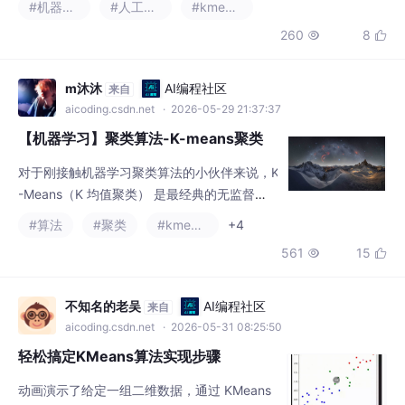
aicoding.csdn.net
· 2026-05-29 21:37:37
【机器学习】聚类算法-K-means聚类
对于刚接触机器学习聚类算法的小伙伴来说，K
-Means（K 均值聚类） 是最经典的无监督学
习算法之一。但很多新手都会遇到一个核心问
#算法
#聚类
#kmeans
+4
题：怎么确定聚类的最优 K 值（簇的数量）？
561
15


本文用啤酒数据集作为实战案例，选择 K-Mea
ns 最优聚类数，代码全程可直接运行，有需要
可自取。K-means 聚类广泛应用于市场细分、
不知名的老吴
AI编程社区
来自
图像分割、文档聚类等领域。例如，在市场营
aicoding.csdn.net
· 2026-05-31 08:25:50
销中，可以将客户划分为不同的群体，以便进
轻松搞定KMeans算法实现步骤
行更针对
动画演示了给定一组二维数据，通过 KMeans
算法逐渐将它们分成三组的例子。可以看到，
随着迭代的进行，每个聚类中心的位置逐渐趋
#算法
#kmeans
#机器学习
于稳定。下面是对于二维坐标点的 KMeans 算
369
10


法代码实现（大约 20 行代码），对于更高维
的数据，只需要更新计算距离的公式即可，如