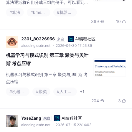
果使用。KMeans 算法实现起来并不困难，只
2301_80226956
AI编程社区
来自
需要上面的四个步骤即可，但要证明其收敛性
aicoding.csdn.net
· 2026-06-30 17:26:39
就需要用到很多数学知识了。等科学计算库来
机器学习与模式识别 第三章 聚类与贝叶
实现的话，需要
斯 考点压缩
机器学习与模式识别 第三章 聚类与贝叶斯 考
点压缩
#机器学习
#聚类
#人工智能
+1
204
3


YoseZang
AI编程社区
来自
aicoding.csdn.net
· 2026-07-15 22:14:03
[机器学习] K-means - 方法
需要对n个元素进行聚类,使用k作为分类数量, 需要使用距离函数di
stance fucntion来确定元素之间的距离 pairwise distance.K-mea
ns算法使用迭代的方法进行逐步优化分类, 最终在分类稳定或者sto
#机器学习
#kmeans
#人工智能