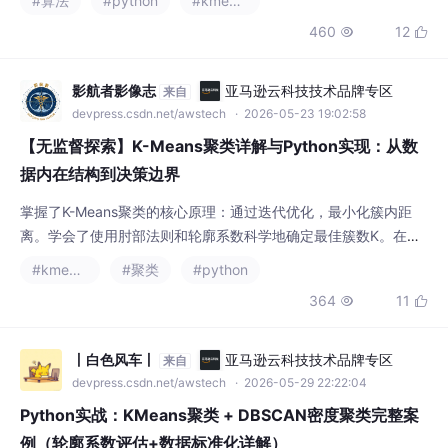
【无监督探索】K-Means聚类详解与Python实现：从数
据内在结构到决策边界
掌握了K-Means聚类的核心原理：通过迭代优化，最小化簇内距
离。学会了使用肘部法则和轮廓系数科学地确定最佳簇数K。在鸢
尾花数据集上完整实现了K-Means聚类流程，并进行了可视化分
#kmeans
#聚类
#python
析。建立了关键联系：通过将聚类结果与真实标签对比，以及将聚
364
11


类特征作为输入，直观展示了无监督学习如何为监督学习提供价
值。K-Means虽简单，却是理解聚类、原型学习和数据降维思想的
基石。它的局限性（如需预设K、假设球形簇
丨白色风车丨
亚马逊云科技技术品牌专区
来自
devpress.csdn.net/awstech
· 2026-05-29 22:22:04
Python实战：KMeans聚类 + DBSCAN密度聚类完整案
例（轮廓系数评估+数据标准化详解）
KMeans划分式聚类DBSCAN密度聚类。本文基于啤酒数据集，从
零实现两大聚类案例，同时讲解：轮廓系数silhouette_score怎么
评估聚类效果循环遍历K值，绘制折线图寻找最优聚类数为什么DB
#python
#kmeans
#聚类
SCAN必须做数据标准化StandardScaler新手代码高频报错点逐行