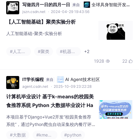
#人工智能
#聚类
#机器学习
+2
1928
22


IT学长编程
AI Agent技术社区
来自
agent.csdn.net
· 2025-10-09 23:22:28
计算机毕业设计 基于k-means的校园美
食推荐系统 Python 大数据毕业设计 Ha
doop毕业设计选题【附源码+文档报告
本项目基于Django+Vue2开发“校园美食推荐
+安装调试】
系统”，通过Python爬虫自动采集校内餐厅评
分、价格、销量数据，经Hadoop离线清洗后
#大数据
#kmeans
#python
存入MySQL；后端用k-means对三维特征聚
1230
35


类，实时生成高性价、爆款、小众等标签并预
测新菜名，前端Echarts可视化首页排行榜与个
人收藏，学生一刷即得个性化推荐，管理后台
yuanlei0602
AI Agent技术社区
来自
一键更新菜品与资讯，上线后平均选餐时间缩
agent.csdn.net
· 2025-10-12 19:17:19