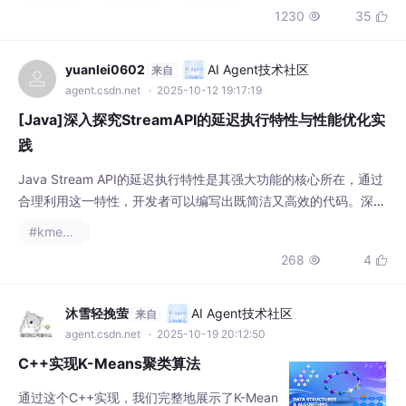
短一半。
[Java]深入探究StreamAPI的延迟执行特性与性能优化实
践
Java Stream API的延迟执行特性是其强大功能的核心所在，通过
合理利用这一特性，开发者可以编写出既简洁又高效的代码。深入
理解延迟执行的机制和优化原则，结合实际应用场景做出恰当的设
#kmeans
计选择，是充分发挥Stream API潜力的关键。随着对Stream API
268
4


理解的加深，开发者能够在保持代码可读性的同时，实现卓越的性
能表现。
沐雪轻挽萤
AI Agent技术社区
来自
agent.csdn.net
· 2025-10-19 20:12:50
C++实现K-Means聚类算法
通过这个C++实现，我们完整地展示了K-Mean
s聚类算法的核心思想和实现细节。K-Means虽
然简单，但在实际应用中需要注意数据预处
#算法
#kmeans
#聚类
理、参数选择和算法优化等问题。核心思想：
1023
4


通过迭代优化质心位置来最小化簇内距离实现
重点：质心初始化、数据点分配、质心更新。