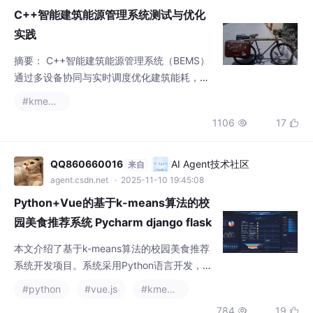
测试面临异构接口、高频调控、复杂场景等挑
#kmeans
战。本文提出分层自动化测试策略，结合Goog
1106
17


leTest、协议模拟及性能压测工具，覆盖单
元、接口、集成及端到端测试，并融入CI/CD
流程。实践表明，该方法提升缺陷发现率3
QQ860660016
AI Agent技术社区
来自
5%，降低延迟25%，优化能耗效率30%，通过
agent.csdn.net
· 2025-11-10 19:45:08
故障注入与数据驱动验证，确保系统高可用性
Python+Vue的基于k-means算法的校
与安全性。未来将进
园美食推荐系统 Pycharm django flask
本文介绍了基于k-means算法的校园美食推荐
系统开发项目。系统采用Python语言开发，运
用Scrapy爬虫技术采集校园周边美食数据（包
#python
#vue.js
#kmeans
括名称、店铺、价格、评分等），并借助Hado
784
19


op框架进行分布式存储与计算处理。后端使用
Django框架搭建，MySQL数据库管理数据，
实现美食信息的高效检索与个性化推荐。项目
2510_93465682
AI Agent技术社区
来自
包含完整的开发流程（需求分析、设计、实
agent.csdn.net
· 2025-11-17 11:30:26
现、测试）和技术路线（支持多框架扩展）。
Python 正则表达式 re模块