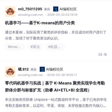
通过本案例，实际应用了聚类的评价指标，并且成功对用户进行了
分类，加强了对于聚类算法的认识。
#kmeans
#算法
#机器学习
38

嗯.812
AI编程社区
来自
aicoding.csdn.net
· 2026-05-28 19:50:11
零代码机器学习实战｜基于 K-Means 聚类实现学生考勤
群体分群与标签扩充（助睿 AI+ETL+BI 全流程）
本次实验依托助睿 Uniplore一站式数据科学平台，基于已有的学生
考勤主题标签表，以迟到、早退、请假、未穿校服次数作为核心特
征，使用K-Means 无监督聚类算法完成学生考勤行为自动分群。
#机器学习
#人工智能
#kmeans
结合数据可视化解读聚类结果，为不同聚类簇赋予业务含义，划分
260
8


出多类考勤群体；最后通过 ETL 工具将聚类编号、群体标签回写
至原始数据表，完成考勤扩展标签构建，为校园学生行为分析、精
细化管理与精准干预提供数据支撑。
m沐沐
AI编程社区
来自