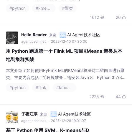
Hello.Reader
AI Agent技术社区
来自
演示，直观展示了如何找到最优K值（K=4）
agent.csdn.net
· 2025-12-10 07:30:00
并进行效果验证，为数据分析任务提供了实用
用 Python 跑通第一个 Flink ML 项目KMeans 聚类从本
工具。代码简洁高效，适
地到集群实战
本文介绍了如何使用PyFlink ML的KMeans算法对二维向量进行聚
类。主要内容包括：1)环境准备，需安装Java 8、Python 3.7/3.8
和PyFlink ML SDK；2)代码实现步骤：创建执行环境和Table环
#python
#flink
#kmeans
境，构造训练数据表，配置KMeans模型参数并训练，使用模型进
2225
44


行预测；3)完整示例代码展示了如何将6个二维向量聚成2个簇，
并输出每个向量所属的簇ID。该程序支持本地运行和集
子夜江寒
AI Agent技术社区
来自
agent.csdn.net
· 2025-12-28 19:01:07
基于 Python 使用 SVM、K-means与D
BSCAN
本文介绍了三种机器学习算法的实现与应用：
支持向量机（SVM）、K-means聚类和DBSCA
N密度聚类。SVM部分详细讲解了线性核函数