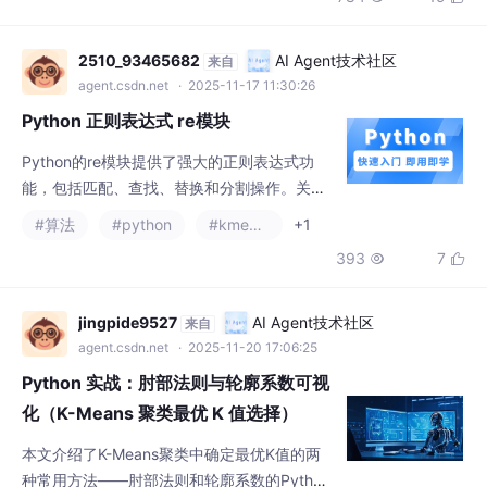
系统通过可
Python的re模块提供了强大的正则表达式功
能，包括匹配、查找、替换和分割操作。关键
函数对比：re.match()仅匹配开头，re.search
#算法
#python
#kmeans
+1
()扫描整个字符串，re.findall()返回所有匹配结
393
7


果。该模块支持替换(re.sub)、分割(re.split)等
核心功能，并提供group()、span()等匹配对象
方法。常用元字符包括".、*、+"等，修饰符如
jingpide9527
AI Agent技术社区
来自
re.I可忽略
agent.csdn.net
· 2025-11-20 17:06:25
Python 实战：肘部法则与轮廓系数可视
化（K-Means 聚类最优 K 值选择）
本文介绍了K-Means聚类中确定最优K值的两
种常用方法——肘部法则和轮廓系数的Python
实现。肘部法则通过SSE曲线寻找下降拐点，
#python
#kmeans
#聚类
轮廓系数则评估聚类的内聚性和分离性。文章
1612
26


提供了完整的代码实现，包括数据生成、SSE
和轮廓系数计算、可视化图表绘制等步骤，并
针对常见问题给出解决方案。通过模拟数据集