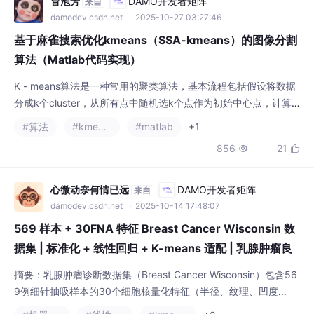
K - means算法是一种常用的聚类算法，基本流程包括假设将数据
分成k个cluster，从所有点中随机选k个点作为初始中心点，计算
其他点与这些中心点的距离，将点划分到距离最近的簇中，然后根
#算法
#kmeans
#matlab
+1
据簇内的点重新计算簇中心，不断重复这个过程。通过引入麻雀搜
856
21


索算法对K - means算法进行优化，克服了K - means算法在初始
化阶段容易陷入局部最优的问题，从而提高了图像分割的精度，能
够更精确地对图像中的
心微动奈何情已远
DAMO开发者矩阵
来自
damodev.csdn.net
· 2025-10-14 17:48:07
569 样本 + 30FNA 特征 Breast Cancer Wisconsin 数
据集 | 标准化 + 线性回归 + K-means 适配 | 乳腺肿瘤良
恶性诊断 | 医学数据 / 机器学习
摘要：乳腺肿瘤诊断数据集（Breast Cancer Wisconsin）包含56
9例细针抽吸样本的30个细胞核量化特征（半径、纹理、凹度
等），用于良恶性分类。该数据集优势在于：1）特征与临床诊断
#机器学习
#线性回归
#kmeans
+2
强相关；2）提供完整预处理方案（标准化、标签编码）；3）支
1276
13


持监督学习（线性回归预测准确率95%）和无监督学习（K-means
聚类匹配率92%）。通过代码实现特征标准化、3折交叉验证和肘
部法则优化，可快速构
关~
DAMO开发者矩阵
来自
damodev.csdn.net
· 2022-12-23 17:02:32