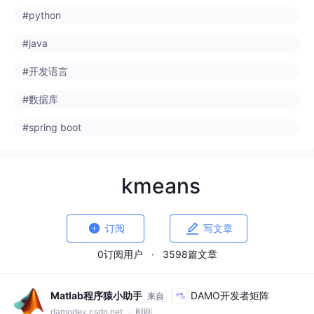
#数据库
#spring boot
kmeans


订阅
写文章
0订阅用户
·
3598篇文章
Matlab程序猿小助手
DAMO开发者矩阵
来自
damodev.csdn.net
· 刚刚
【MATLAB源码-第327期】基于matla
b的象群优化算法(EHO)机器人栅格路径
规划，输出做短路径图和适应度曲线.
在自然界中，象群中的个体会通过社交行为和