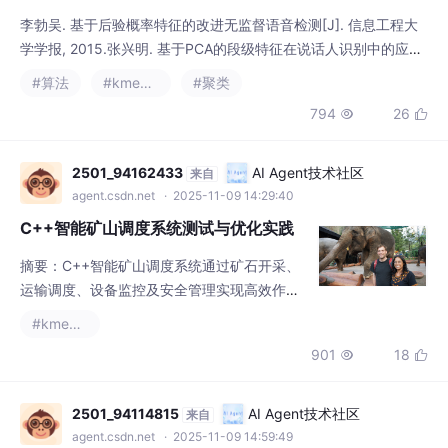
2501_94162433
AI Agent技术社区
来自
agent.csdn.net
· 2025-11-09 14:29:40
C++智能矿山调度系统测试与优化实践
摘要：C++智能矿山调度系统通过矿石开采、
运输调度、设备监控及安全管理实现高效作
业。测试面临多矿区异构接口、实时性需求、
#kmeans
复杂作业场景等挑战。采用分层自动化测试策
901
18


略，包括单元测试、接口测试、集成测试等，
结合GoogleTest、仿真平台等工具验证系统功
能与性能。优化后测试覆盖率提升至90%，作
2501_94114815
AI Agent技术社区
来自
业效率提高30%，响应时间缩短25%。CI/CD
agent.csdn.net
· 2025-11-09 14:59:49
集成加速迭代，确保系统在多矿区复杂环境下
C++智能建筑能源管理系统测试与优化
的稳定运行。未来将结
实践
摘要： C++智能建筑能源管理系统（BEMS）
通过多设备协同与实时调度优化建筑能耗，其