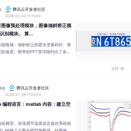
水温水位数据分析、已连接阿里云服务
腾讯云开发者社区
自
t
· 2026-01-03 11:15:00
，有图像预处理模块，图像倾斜矫正模
别模块。 算...
性能瓶颈：倾斜矫正的霍夫变换耗时、垂
的速度。附带的PPT里详细列出了各模
署时可以考虑用C++重写核心算法。今
于MATLAB实现的车牌识别系统。这套
335

处理、倾斜矫正、字符分割和字符识别，
。matlab车牌识别系统，有图像预处理
图
腾讯云开发者社区
来自
t
· 2026-01-28 17:00:00
b 编程语言：matlab 内容：建立空
响应模型，发现调节温度设定值对系统响
TLAB建了个聚合模型跑数据，结果验证