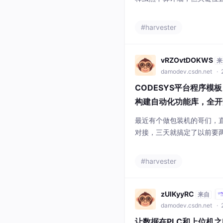
的实现就标注了线程安全注意
这波封装直接把Halcon的HT
#harvester
其实把Halcon的HDev
预编译的hdev文件。拖拽式
vRZOvtDOKWS
来
damodev.csdn.net
· 
CODESYS平台程序模
构建自动化功能库，全开源
最近有个做包装机的哥们，
对接，三天就搞定了以前要
了，总有几个让人头秃的瞬
时发现程序结构千奇百怪，新
#harvester
到去年我们团队把CODES
LC程序了。最骚的是存储指
想存哪就存哪，比瑞士军刀
zUlKyyRC
来自
damodev.csdn.net
· 
让数据在PLC和上位机之