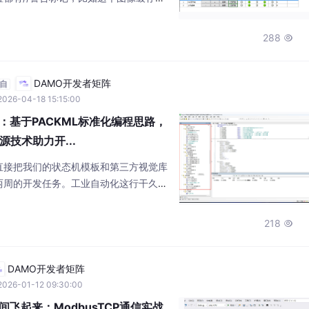
事项。注意看注释里的"自动映射"——
uple类型转成了C#的double数组。底层
288

脚本转成了C#的扩展方法，每个模块背后都是
编程,无halcon基础也能上手，匹配，
DAMO开发者矩阵
自
2026-04-18 15:15:00
板：基于PACKML标准化编程思路，
技术助力开...
直接把我们的状态机模板和第三方视觉库
两周的开发任务。工业自动化这行干久
间：每次项目都要重新造轮子，设备联调
同事接手代码就像在破译外星密码...直
218

YS开发框架彻底重构，现在终于能笑着写P
针可以指向SD卡、数据库甚至云平台，
还灵活
DAMO开发者矩阵
2026-01-12 09:30:00
间飞起来：ModbusTCP通信实战