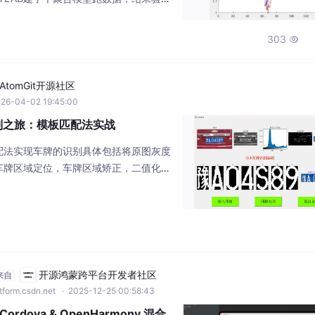
群的响应能力越明显——这玩意儿在电力
内容：建立空调负荷的聚合模型，按照第
303

调响应潜力的影响，程序结果充分说明随
度逐渐增大。内容：建立空调负荷的聚合
空调温度对空
AtomGit开源社区
26-04-02 19:45:00
识别之旅：模板匹配法实战
匹配法实现车牌的识别具体包括将原图灰度
车牌区域定位，车牌区域矫正，二值化，
，最终显示车牌号码模型已调通，可直接
通等诸多领域，车牌识别技术有着广泛应
ATLAB利用模板匹配法实现车牌识别的
开源鸿蒙跨平台开发者社区
来自
tform.csdn.net
· 2025-12-25 00:58:43
rdova & OpenHarmony 混合