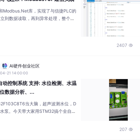
odbus.Net库，实现了与信捷PLC的
接建立到数据读取，再到异常处理，整个过
现。ModbusTCP通信是一项非常实
可以轻松地构建自己的自动化监控系统
是控制生产设备，ModbusTCP都能
2407

文章能帮助你快速上手ModbusTCP
AI硬件创业社区
04-21 14:00:00
自动控制系统 支持: 水位检测、水温
数据分析、...
2F103C8T6当大脑，超声波测水位，D
制水泵。今天带大家用STM32搞个全自动
两下就能远程管理，连阿里云都接上了，
实测发现继电器物理延迟有0.5秒，所
207

，比硬件RC电路更省钱。支持: 水位检