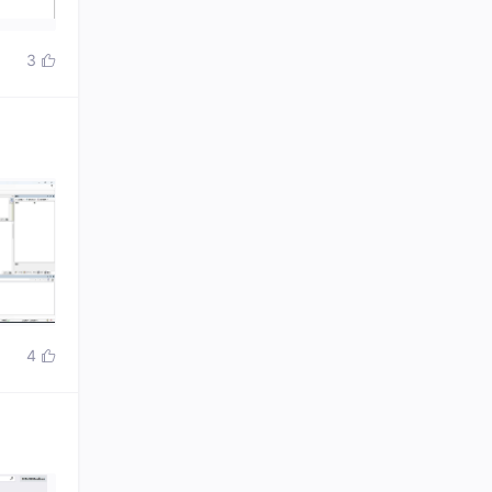
3

4
