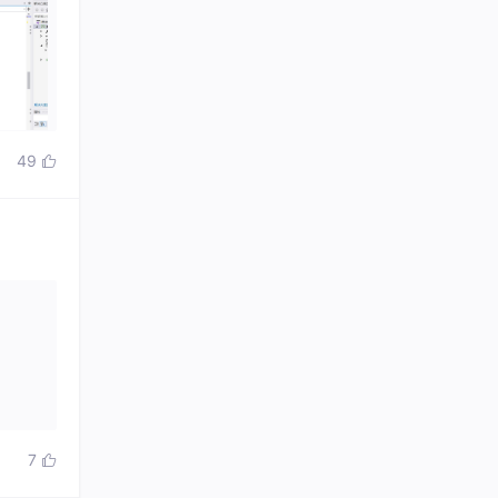
49

7
