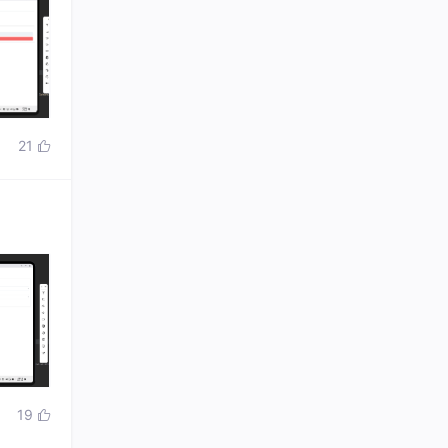
21

19
