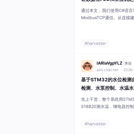
通过本文，我们使用C#语言和M
ModbusTCP通信。从连
程都进行了详细的讲解和代码实
用的技能，掌握了它，你就
了。无论是读取传感器数据，还
#harvester
为你提供可靠的支持。希望这篇
通信开
lARlaVgpYLZ
来自
aiot.csdn.net
· 2026-
基于STM32的水位检测
检测、水泵控制、水温水位
先上干货，整个系统用STM3
S18B20测水温，继电器控
水位水温控制系统，手机点
卷死隔壁用机械浮球的老王！
#harvester
以在逻辑判断里加了软件去抖