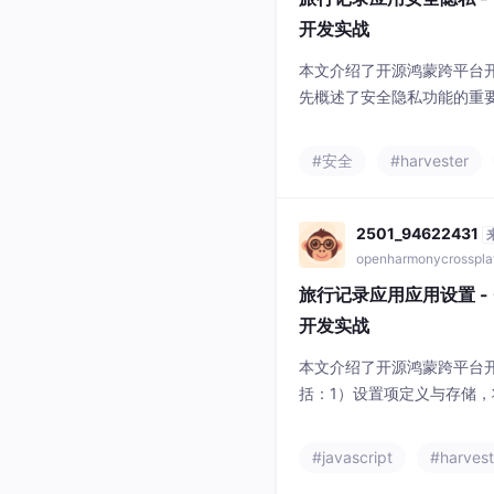
开发实战
本文介绍了开源鸿蒙跨平台
先概述了安全隐私功能的重
据权限控制。随后详细介绍
识别集成和原生层安全认证。
#安全
#harvester
L页面结构、密码设置与验
口。同时提供了OpenHar
码存储和生物识别认证功能
2501_94622431
openharmonycrosspla
旅行记录应用应用设置 - Co
开发实战
本文介绍了开源鸿蒙跨平台
括：1）设置项定义与存储，
设置UI设计，提供开关、下
机制。文章提供了详细的We
#javascript
#harvest
载设置、保存设置和重置设置