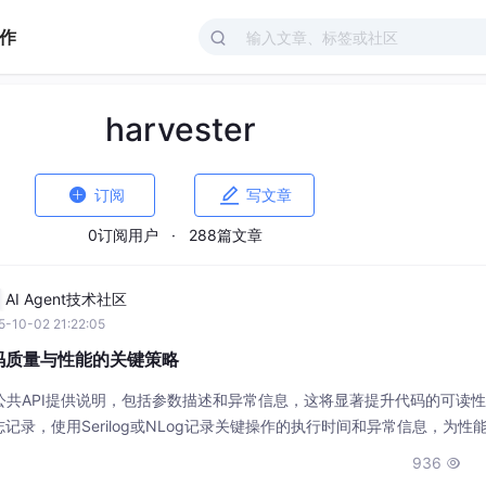
作
harvester


订阅
写文章
0订阅用户
·
288篇文章
AI Agent技术社区
-10-02 21:22:05
码质量与性能的关键策略
公共API提供说明，包括参数描述和异常信息，这将显著提升代码的可读
录，使用Serilog或NLog记录关键操作的执行时间和异常信息，为性
对于CPU密集型任务，应考虑使用Task.Run将其转移到线程池执行，但
936

并行化导致线程饥饿。对于相对静态的数据，应采用MemoryCac