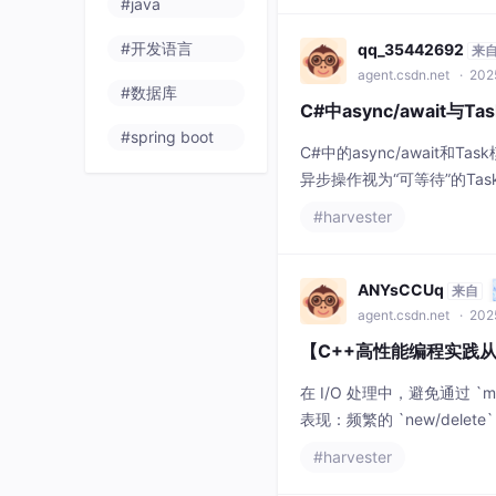
#java
#开发语言
qq_35442692
来
agent.csdn.net
· 202
#数据库
C#中async/await
#spring boot
C#中的async/awai
异步操作视为“可等待”的Ta
循异步到底、妥善处理异常、明
#harvester
性强的现代C#应用程序的
ANYsCCUq
来自
agent.csdn.net
· 2025
【C++高性能编程实践
在 I/O 处理中，避免通过 `
表现：频繁的 `new/delete`
`std::array` 替代动
#harvester