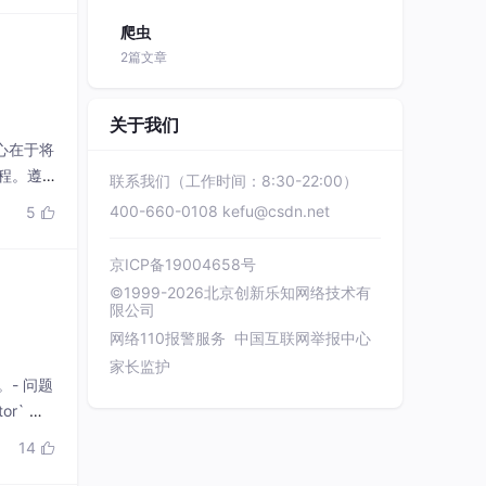
爬虫
2篇文章
关于我们
核心在于将
流程。遵
联系我们（工作时间：8:30-22:00）
速、伸缩
400-660-0108
kefu@csdn.net
5

京ICP备19004658号
©1999-2026北京创新乐知网络技术有
限公司
网络110报警服务
中国互联网举报中心
家长监护
。- 问题
or` 或
引
14
