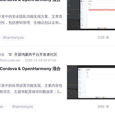
开发中的安全隐私功能实现方案。文章首
要性，包括密码管理、生物识别认证和数
了完整的实现流程：密码加密存储、生物
在代码实现部分，展示了Web端的HTM
#harmonyos
529

证逻辑，以及调用原生层生物识别的接
mony原生层的安全插件实现方案，涵盖密
。该方
开源鸿蒙跨平台开发者社区
来自
tform.csdn.net
· 2025-12-24 22:47:02
rdova & OpenHarmony 混合
开发中的应用设置功能实现。主要内容包
将语言、主题等配置保存到数据库；2）
拉菜单等交互控件；3）原生层设置同步
b端代码实现，包含HTML页面结构、加
er
#harmonyos
998

等核心功能，并展示了如何通过Cordov