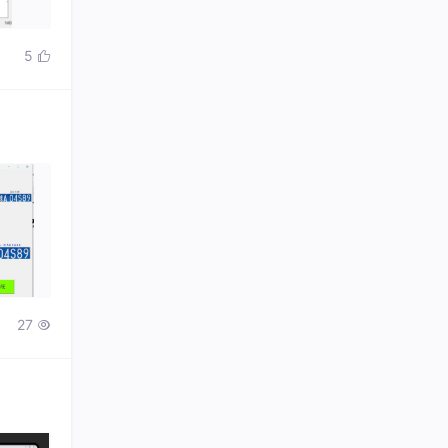
5

27
