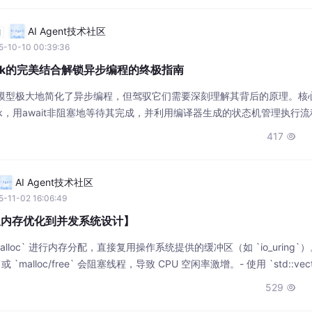
AI Agent技术社区
自
5-10-10 00:39:36
与Task的完美结合解锁异步编程的终极指南
t和Task模型极大地简化了异步编程，但驾驭它们需要深刻理解其背后的原理。
sk，用await非阻塞地等待其完成，并利用编译器生成的状态机管理执行
智使用ConfigureAwait以及避免同步阻塞等最佳实践，是构建响应迅
417

关键。不断练习并理解这些概念，将帮助开发者真正解
AI Agent技术社区
-11-02 16:06:49
从内存优化到并发系统设计】
malloc` 进行内存分配，直接复用操作系统提供的缓冲区（如 `io_uring`）
 或 `malloc/free` 会阻塞线程，导致 CPU 空闲率激增。- 使用 `std::vect
态数组；- 粗粒度锁（如 `std::mutex`）：适用于数据一致性强的场景，但可能
529
