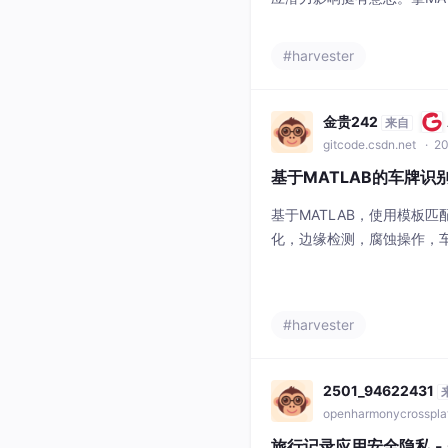
了温度上调幅度越大，空调
需求侧管理里应该挺实用。
#harvester
二章考虑调节空调温度对空
着上调温度的增大，响应程
模型，按照第二章考虑调节
金贵242
来自
gitcode.csdn.net
· 20
基于MATLAB的车牌
基于MATLAB，使用模板
化，边缘检测，腐蚀操作，
均值滤波，切割，字符匹配
运行直接联系联系在智能交
用。今天就和大家分享基于M
#harvester
全过程。
2501_94622431
openharmonycrosspla
旅行记录应用安全隐私 - Co