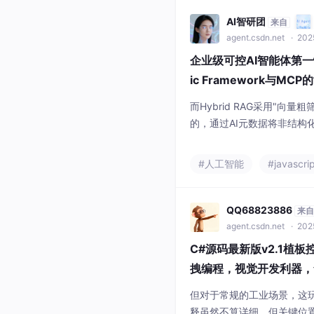
AI智研团
来自
agent.csdn.net
· 2025
企业级可控AI智能体第一性原
ic Framework与MC
而Hybrid RAG采用"向
的，通过AI元数据将非结构
索快速定位语义相关的知识
滤逻辑无关信息，实现"语义
#人工智能
#javascri
能体的竞争，本质是可控性与业
了"知识可信"的基础问题，Agen
QQ68823886
来自
agent.csdn.net
· 202
C#源码最新版v2.1植板
拽编程，视觉开发利器，含
但对于常规的工业场景，这
释虽然不算详细，但关键位置