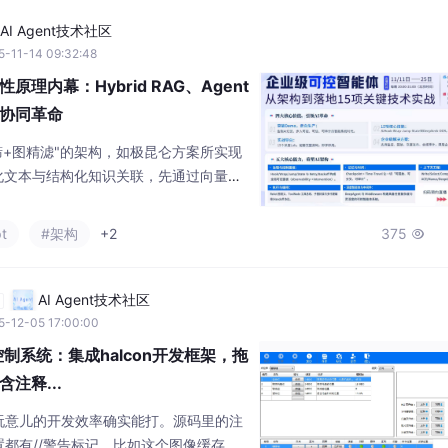
AI Agent技术社区
-11-14 09:32:48
理内幕：Hybrid RAG、Agent
P的协同革命
量粗筛+图精滤"的架构，如极昆仑方案所实现
化文本与结构化知识关联，先通过向量检
片段，再利用知识图谱的多跳推理能力过
理解+逻辑匹配"的双重保障。企业级AI智
pt
#架构
+2
375

务适配能力的竞争。Hybrid RAG解决
tic Framework构建了"决
AI Agent技术社区
5-12-05 17:00:00
控制系统：集成halcon开发框架，拖
注释...
玩意儿的开发效率确实能打。源码里的注
都有//警告标记，比如这个图像缓存池