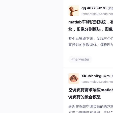
测、水温检测、水泵控制、
器、有手机端APP
qq 487739278
来
tencentcloud.csdn.ne
matlab车牌识别系统
块，图像分割模块，图像识
整个系统跑下来，发现三个
直投影的参数调优、模板匹配
块的时间复杂度分析，实际部
天咱们直接上干货，聊一个基
#harvester
系统包含四个核心模块：预
咱们边看代码边分析实现逻辑
模块，图像倾斜矫正模块，
XKuVhniPguQm
tencentcloud.csdn.ne
空调负荷需求响应matla
调负荷的聚合模型
最近在捣鼓空调负荷的需求
应潜力影响挺有意思。拿MA