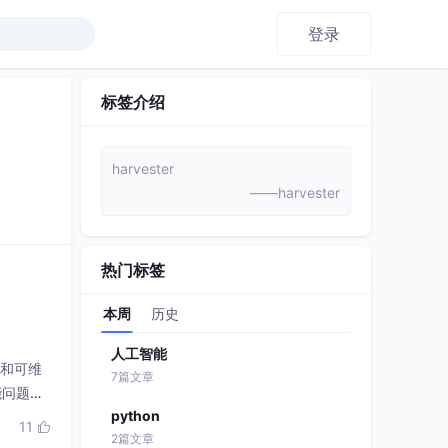
登录
标签介绍
harvester
——harvester
热门标签
本周
历史
人工智能
性和可维
7篇文章
能问题排
python
需注意
11

2篇文章