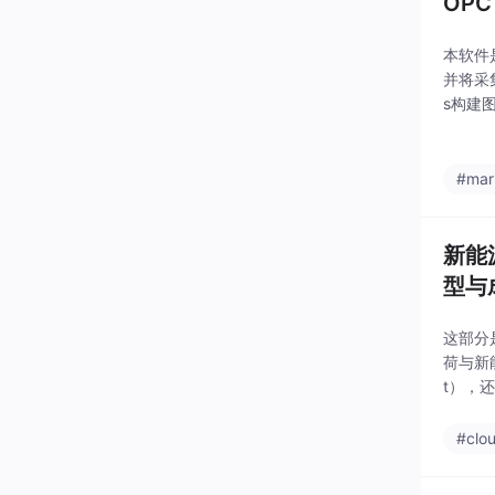
OPC
本软件
并将采
s构建
系统间
#mar
新能
型与
这部分
荷与新
t），
白天有
0
#clo