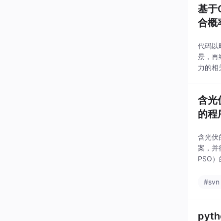
基于
合概
代码以
景，再
力的相
力系统
含光
的程
含光伏
案，并得
PSO
开始时
#svn
py