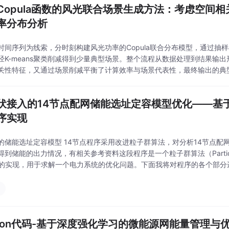
Copula函数的风光联合场景生成方法：考虑空间
率分布分析
时间序列为线索，分时刻构建风光功率的Copula联合分布模型，通过抽
经K-means聚类削减得到少量典型场景。整个流程从数据处理到结果输
关性特征，又通过场景削减平衡了计算效率与场景代表性，最终输出的典
相关分析。
伏接入的14节点配网储能选址定容模型优化——基
序实现
的储能选址定容模型 14节点程序采用改进粒子群算法，对分析14节点配
到储能的出力情况，有相关参考资料这段程序是一个粒子群算法（Particle Swar
）的实现，用于求解一个电力系统的优化问题。下面我将对程序的各个部分
进行了一些参数的初始化。其中，c1、wmax、wmin、wh、c2、maxg
thon代码-基于深度强化学习的微能源网能量管理与