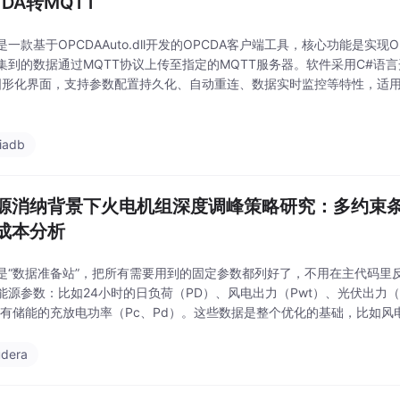
 DA转MQTT
是一款基于OPCDAAuto.dll开发的OPCDA客户端工具，核心功能是实现
集到的数据通过MQTT协议上传至指定的MQTT服务器。软件采用C#语言开发，
图形化界面，支持参数配置持久化、自动重连、数据实时监控等特性，适
的数据互通需求。
iadb
源消纳背景下火电机组深度调峰策略研究：多约束
成本分析
是“数据准备站”，把所有需要用到的固定参数都列好了，不用在主代码里
能源参数：比如24小时的日负荷（PD）、风电出力（Pwt）、光伏出力（P
还有储能的充放电功率（Pc、Pd）。这些数据是整个优化的基础，比如
，这些波动都靠火电机组来补。经济成本参数：燃煤单价（Pcoal=500）
udera