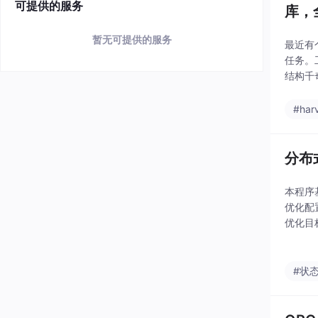
可提供的服务
库，
暂无可提供的服务
最近有
任务。
结构千
现在终
士军刀
#har
分布
本程序
优化配
优化目
配置方案
#状