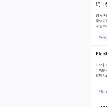
词：
该方法使
境信息
法使用深
息进行
#elec
Fl
Flac
c 离
聊聊F
#flut