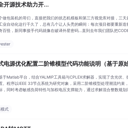
全开源技术助力开...
个做包装机的哥们，直接把我们的状态机模板和第三方视觉库对接，三天
工业自动化这行干久了，总有几个让人头秃的瞬间：每次项目都要重新造
奇百怪，新同事接手代码就像在破译外星密码...直到去年我们团队把COD
于能笑着写PLC程序了。最骚的是存储指针可以指向SD卡、数据库甚至
还灵活
vester
式电源优化配置二阶锥模型代码功能说明（基于原
基于Matlab平台，结合YALMIP工具箱与CPLEX求解器，实现了含光
置。程序以IEEE 33节点系统为研究对象，采用二阶锥模型处理潮流约
标，同时考虑敏感负荷特性与加权电压支撑能力，通过求解混合整数规划
。分布式电源优化配置 二阶锥编程方法：采用matlab+yalmip编程，cpl
态模式