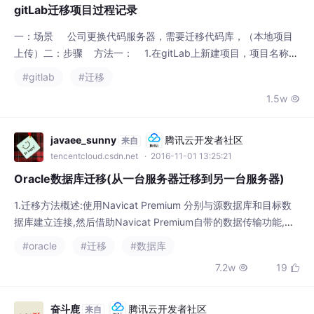
一：场景 公司更换代码服务器，需要迁移代码库，（本地项目
上传）二：步骤 方法一： 1.在gitLab上新建项目，项目名称和
旧项目名称一一对应。 2.将旧项目通过git下载到本地，git clon
#gitlab
#迁移
egit://github.com/username/project.git（旧项目地址） 3.进入
1.5w

项目目录 执行提交命令c
javaee_sunny
腾讯云开发者社区
来自
tencentcloud.csdn.net
· 2016-11-01 13:25:21
Oracle数据库迁移(从一台服务器迁移到另一台服务器)
1.迁移方法概述:使用Navicat Premium 分别与源数据库和目标数
据库建立连接,然后借助Navicat Premium自带的数据传输功能,实
现Oracle数据库的迁移.其实跟从mysql数据库迁移到Oracle数据
#oracle
#迁移
#数据库
库是一个套路.O(∩_∩)O~ 听起来,是不是很简单,其实就是很简单!
7.2w
19


下边我就讲一下具体实现的细节流程:2.实现步骤:第一步:在目标数
据库中创建表空间和用户这点我再次向对Ora
奋斗鹿
腾讯云开发者社区
来自
tencentcloud.csdn.net
· 2016-09-01 16:04:01