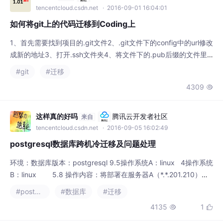
如何将git上的代码迁移到Coding上
1、首先需要找到项目的.git文件2、.git文件下的config中的url修改
成新的地址3、打开.ssh文件夹4、将文件下的.pub后缀的文件里
面的内容复制到Coding平台的key设置里面即可
#git
#迁移
4309

这样真的好吗
腾讯云开发者社区
来自
tencentcloud.csdn.net
· 2016-09-05 16:02:49
postgresql数据库跨机冷迁移及问题处理
环境：数据库版本：postgresql 9.5操作系统A：linux 4操作系统
B：linux 5.8 操作内容：将部署在服务器A（*.*.201.210）上
的PG9.5软件及数据库数据，迁移到服务器B（*.*.188.197）的相
#postgresql
#数据库
#迁移
同目录。 步骤：一、源端PG软件及数据库处理1、停源端服务首
4135
1


先关闭A中的postgresql服务
一名路过的小码农
腾讯云开发者社区
来自