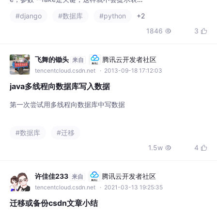
或者表按照正常流程操作即可。3，回到mana
1846
3


ge.py所在目录执行python manage.py make
migrations。1，首先看已存在的这个库表结构
是什么样的，先让对应的model.py恢复到和他
飞舞的锄头
腾讯云开发者社区
来自
一样得字段。5，修改对应app下的m
tencentcloud.csdn.net
· 2013-09-18 17:12:03
java多线程向数据库写入数据
第一次尝试用多线程向数据库中写数据
#数据库
#迁移
1.5w
4


许佳佳233
腾讯云开发者社区
来自
tencentcloud.csdn.net
· 2021-03-13 19:25:35
迁移或备份csdn文章小结
概述一直想要备份下自己CSDN的文章，目前光原创的就有300多
篇，完全手动备份太耗时间，于是准备写代码来实现。大概思考了