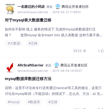
tencentcloud.csdn.net
· 2016-04-21 11:58:51
对于mysql表大数据量迁移
如何在不影响 线上 服务的情况下 完成对mysql表数据进行迁
移？ 使用mysql 命令insert into 插入表数据 这种方案不推
荐。 对于大数据量的操作。会占用mysql的线程。导致线上服务运
#大数据
#迁移
行缓慢. 个人使用方案:将要迁移的服务器数据表。导入本地mys
3533
1


ql服务器中。使用Navicat 管理工具导出需要迁移的字段写入txt
文件中。然后 将该
AfirSraftGarrier
腾讯云开发者社区
来自
tencentcloud.csdn.net
· 2015-08-04 14:55:07
mysql数据库数据迁移方法
说明：这里不讨论命令行还有通过navicat等工具的做法，这里只
讨论在mysql坏掉（不能启动）的情况下，怎么办。方法：a) 先来
看mysql数据库文件的情况：mysql坏掉了，不管是linux还是wind
#mysql
#数据库
#迁移
ows版本，mysql有个数据库文件目录data目录，如下图：（注意l
1.5w
3


inux版上面的是my.cnf差不多）然后data目录里面类似这样：通
过观察可以知道里面