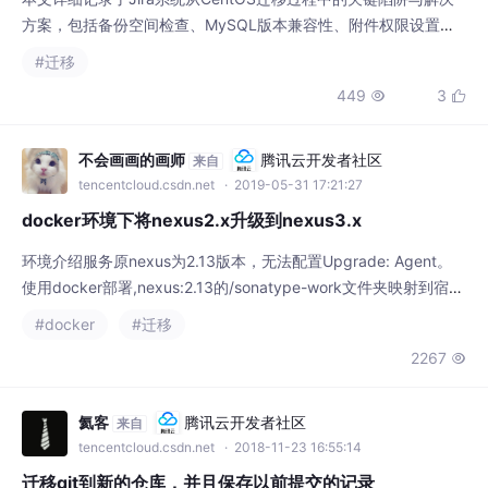
数据库连接问题。特别提供了MySQL连接器问题的终极解法，帮
#迁移
助用户顺利完成迁移并避免常见错误。
449
3


不会画画的画师
腾讯云开发者社区
来自
tencentcloud.csdn.net
· 2019-05-31 17:21:27
docker环境下将nexus2.x升级到nexus3.x
环境介绍服务原nexus为2.13版本，无法配置Upgrade: Agent。
使用docker部署,nexus:2.13的/sonatype-work文件夹映射到宿主
机本地的/home/sonatype-work。现在要迁移到新的服务器，就
#docker
#迁移
干脆升级到3.16。升级思路先将nexus2.13版本升级到2.14.11版
2267

本，然后再使用2.14.11版本的Upgrade: Agent将数据在线迁移...
氦客
腾讯云开发者社区
来自
tencentcloud.csdn.net
· 2018-11-23 16:55:14
迁移git到新的仓库，并且保存以前提交的记录
方式一从原地址克隆一份裸版本库，比如原本托管于 GitHub，或