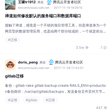
禅道如何修改默认的服务端口和数据库端口
接触了禅道，感觉是一个不错的项目管理工具，但是禅道身为一个
网页型的数据管理应用，也是由两个部分组成的，一个就是前台的
页面部分，另一个就是后台的数据库部分，所以我们在配置禅道的
#迁移
时候他会自动占用我们的两个网络端口，一个是Apache应用服务
3.5w
7


（默认端口80），一个是mysql的数据库服务（默认端口330
6）。 一、修改Apache端口 首先，如果我们的服务器的80
端口
doris_peng
腾讯云开发者社区
来自
tencentcloud.csdn.net
· 2017-11-08 17:43:01
gitlab迁移
备份：gitlab-rake gitlab:backup:create RAILS_ENV=productio
n备份路径：/var/opt/gitlab/backups，发送备份文件至对方节点
备份路径下恢复：修改权限为777cd /opt/gitlab/bin/chmod 777 /
#运维
#gitlab
#迁移
var/opt/gitlab/backups/1505740476_2017
447

D2012LY
腾讯云开发者社区