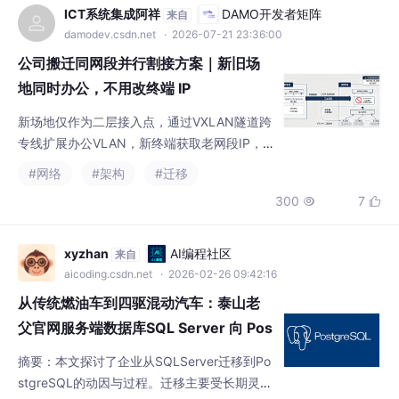
公司搬迁同网段并行割接方案｜新旧场
地同时办公，不用改终端 IP
新场地仅作为二层接入点，通过VXLAN隧道跨
专线扩展办公VLAN，新终端获取老网段IP，
全网逻辑处在同一个二层域。简单理解：新场
#网络
#架构
#迁移
地只有二层，所有跨网段流量依旧穿越VXLAN
300
7


隧道送往老核心网关转发。⏱适用周期：搬迁
过渡期（数周~数月并行办公）；最终网络恢
复标准三层架构，没有VXLAN，和你最初规划
xyzhan
AI编程社区
来自
架构完全一致。员工分批迁移到新场地，电脑
aicoding.csdn.net
· 2026-02-26 09:42:16
无需更改IP、网关，直接上网访问业务。缺
从传统燃油车到四驱混动汽车：泰山老
点：无法实现【两边同时同
父官网服务端数据库SQL Server 向 Pos
tgreSQL 迁移实践
摘要：本文探讨了企业从SQLServer迁移到Po
stgreSQL的动因与过程。迁移主要受长期灵活
性、成本控制和独立性需求驱动。PostgreSQ
#数据库
#postgresql
#sqlserver
+1
L提供更开放的模块化架构和自定义选项，而S