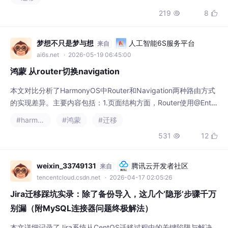
梦想不只是梦与想
人工智能6S服务平台
来自
ai6s.net
· 2026-05-19 06:45:00
鸿蒙 从router切换navigation
本文对比分析了HarmonyOS中Router和Navigation两种路由方式
的实现差异。主要内容包括：1.页面结构方面，Router使用@Entry
修饰组件，Navigation分为导航页和子页；2.路由操作方式不同，
#harmonyos
#鸿蒙
#迁移
Router通过router模块方法操作，Navigation通过NavPathStack
531
12


控制；3.生命周期管理机制差异；4.转场动画和共享元素转场支持
情况；5.跨包路由实现方案
weixin_33749131
腾讯云开发者社区
来自
tencentcloud.csdn.net
· 2026-04-17 02:05:26
Jira迁移踩坑实录：除了备份导入，这几个‘隐形’步骤千万
别漏（附MySQL连接器问题终极解法）
本文详细记录了Jira系统从CentOS迁移过程中的关键陷阱与解决
方案，包括备份空间检查、MySQL版本兼容性、附件权限设置及