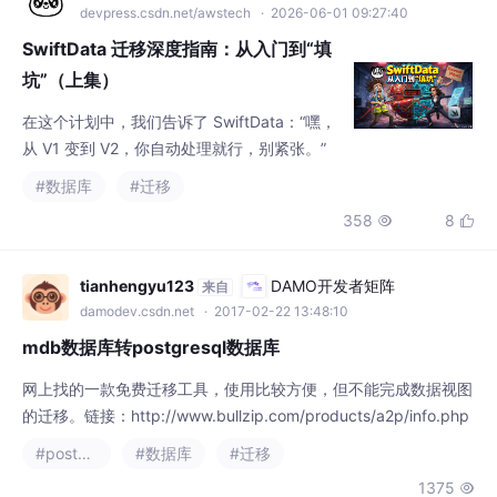
SwiftData 迁移深度指南：从入门到“填
坑”（上集）
在这个计划中，我们告诉了 SwiftData：“嘿，
从 V1 变到 V2，你自动处理就行，别紧张。”
#数据库
#迁移
358
8


tianhengyu123
DAMO开发者矩阵
来自
damodev.csdn.net
· 2017-02-22 13:48:10
mdb数据库转postgresql数据库
网上找的一款免费迁移工具，使用比较方便，但不能完成数据视图
的迁移。链接：http://www.bullzip.com/products/a2p/info.php
#postgresql
#数据库
#迁移
1375
