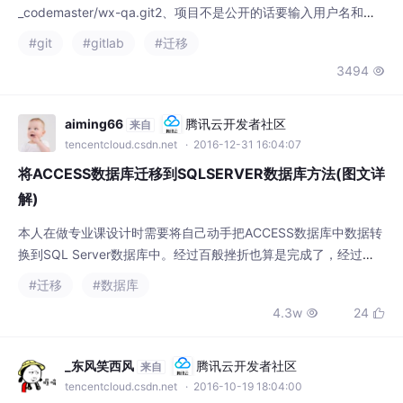
#git
#gitlab
#迁移
oding代码放入即可
3494

aiming66
腾讯云开发者社区
来自
tencentcloud.csdn.net
· 2016-12-31 16:04:07
将ACCESS数据库迁移到SQLSERVER数据库方法(图文详
解)
本人在做专业课设计时需要将自己动手把ACCESS数据库中数据转
换到SQL Server数据库中。经过百般挫折也算是完成了，经过这
般痛苦感觉，还是记录下来比较好，否则都对不起自己浪费的那好
#迁移
#数据库
几个小时。废话不错说，切入正题。 在此之前，先跟大家说一下
4.3w
24


这两种数据库，这样大家就会理解我为什么会转换数据库了。Micr
osoft Office Access简介 Microsoft Offic
_东风笑西风
腾讯云开发者社区
来自
tencentcloud.csdn.net
· 2016-10-19 18:04:00
gitLab迁移项目过程记录