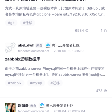
者是本地的私有仓库git clone --bare git://192.168.10.XX/git_rep
o/project_name.git以镜像推送的方式上传代码到 新服务器上。请
#git
#迁移
确保已经添加了公钥到新的机器上cd project_name.gitgit push -
6584
1


-mirror git@192.168.20.XX...
abel_dwh
腾讯云开发者社区
来自
tencentcloud.csdn.net
· 2018-06-30 13:15:38
zabbbix迁移数据库
由于之前zabbix server 与mysql在同一台机器上现在生产需要将
mysql迁移到另一台机器上1、关闭zabbix-server服务[root@local
host ~]# systemctl stop zabbix-server2、导出zabbix数据库[ro
#zabbix
#mysql
#迁移
ot@localhost ~]# mysqldump -uroot -p zabbix &lt; zabbix_ex
473

por
欧阳舒
腾讯云开发者社区
来自
tencentcloud.csdn.net
· 2018-04-23 09:37:04
SQL Server系统数据库迁移