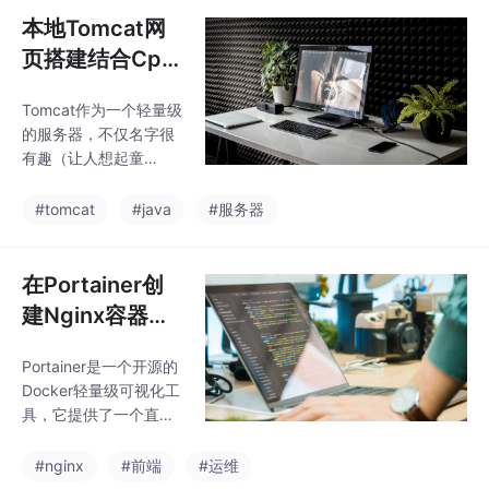
实现、版本控制，以及
可视化编辑器、应用管
本地Tomcat网
如何将其集
理、组件市场和用户管
页搭建结合Cpol
理的需求等内容，然后
ar内网穿透实现
介绍设计思路，包含架
Tomcat作为一个轻量级
公网访问
构设计、Schema 设
的服务器，不仅名字很
计、组件库市场和 Mon
有趣（让人想起童
goDB Document 设计
年），也拥有强大功
等，z后介绍详细的编码
能，由于其可以实现Ja
#tomcat
#java
#服务器
过程，包括可视化编辑
vaWeb程序的装载，就
器的实现、渲染 SDK 的
成为配置JSP和Java系
实现、版本控制，以及
统必备的环境软件，也
在Portainer创
如何将其集
是开发调试JSP程序的
建Nginx容器并
首选。Tomcat运行稳定
部署Web静态站
且开源免费，加上apac
Portainer是一个开源的
点实现公网访问
he和Sun的加持即免费
Docker轻量级可视化工
和开源的特性，使其广
具，它提供了一个直观
泛应用在中小型系统及
的Web界面，让你轻松
并发访问用户较少的场
管理和监控Docker容
#nginx
#前端
#运维
景中。但想要让Tomcat
器、镜像和网络等。之