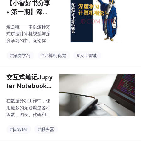
【小智好书分享
• 第一期】深度
学习计算机视觉
这是唯——本以这种方
式讲授计算机视觉与深
度学习的书。无论你是
想找一份计算机视觉工
程师的工作，还是想深
#深度学习
#计算机视觉
#人工智能
入理解先进的神经网络
算法，抑或打算构建自
己的产品或成立创业公
交互式笔记Jupy
司，你都适合阅读本
ter Notebook本
书。
地部署并实现公
在数据分析工作中，使
网远程访问内网
用最多的无疑就是各种
服务器
函数、图表、代码和说
明文档，这些复杂的内
容不仅让使用的人头晕
#jupyter
#服务器
脑胀，也让普通的聊天