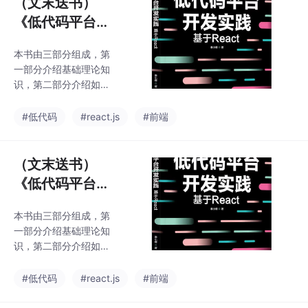
（文末送书）
越大，一张手机拍摄的
理部署在自己家里局域
照片都可能有十多M，
《低代码平台开
网内的黑群晖。白群晖
电影和视频更是按G计
用
发实践：基于Re
算。而智能设备的存储
本书由三部分组成，第
act》
空间也用的捉襟见肘。
一部分介绍基础理论知
能存储大量文件的，最
识，第二部分介绍如何
合适的也就是家用电脑
构建低代码系统，先进
了。但家用电脑又存在
行需求分析，涉及列表
#低代码
#react.js
#前端
无法随时随地调阅文件
页、详情页和表单页的
资料的问题。但只要经
布局需求和逻辑需求，
过简单几步，就能让家
可视化编辑器、应用管
（文末送书）
里的电脑秒变随时随地
理、组件市场和用户管
《低代码平台开
调阅存取文件的私有云
理的需求等内容，然后
盘。今天，笔者就为大
发实践：基于Re
介绍设计思路，包含架
家介绍，如何使用两个
本书由三部分组成，第
act》
构设计、Schema 设
一部分介绍基础理论知
计、组件库市场和 Mon
识，第二部分介绍如何
goDB Document 设计
构建低代码系统，先进
等，z后介绍详细的编码
行需求分析，涉及列表
#低代码
#react.js
#前端
过程，包括可视化编辑
页、详情页和表单页的
器的实现、渲染 SDK 的
布局需求和逻辑需求，