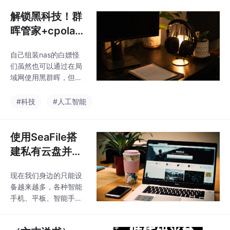
工具一脸蒙圈。沟通工
具不给力，就没法协同
解锁黑科技！群
办公，可数据分析又离
晖管家+cpolar
不开多人配合，所以Ju
内网穿透，让你
pyter Notebook就成为
自己组装nas的白嫖怪
的本地黑群晖实
大部分数据工作人员的
们虽然也可以通过在局
必备工具。正如之前所
现公网远程访
域网使用黑群晖，但是
说，Jupyter Notebook
问！
群晖quickconnect需要
很适应复杂内容的沟
绑定正版群晖账号，那
#科技
#人工智能
通，因此现在也在机器
么白嫖怪们要怎样在公
学习、深度学习和教育
网访问呢？黑群晖用户
工作中获得广泛应用。
如何使用正版群晖用户
使用SeaFile搭
但Jupy
才拥有的quickconnect
建私有云盘并公
功能，来实现在户外也
网访问【cpolar
能使用群晖管家app实
现在我们身边的只能设
内网穿透】
现远程控制黑群晖。公
备越来越多，各种智能
网环境下（连接其他局
手机、平板、智能手表
域网/流量）使用移动端
和数码相机充斥身边，
（ios，安卓，ipad等）
需要存储的数据也越来
都可以通过群晖管家管