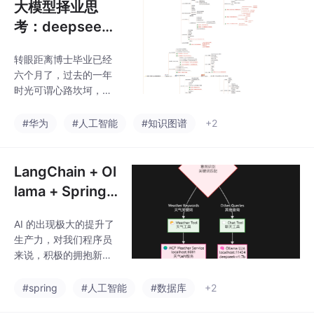
大模型择业思
考：deepsee
k、字节与华为
转眼距离博士毕业已经
天才少年
六个月了，过去的一年
时光可谓心路坎坷，时
常陷于纠结犹豫之中，
前一阵还收到邀请分享
#华为
#人工智能
#知识图谱
+2
就业心得。因为行程安
排没有能参加，趁着今
天放假，就直接记录一
LangChain + Ol
段这段时间的心情和事
lama + Spring
情，记录的内容里，我
AI：打造能自动
的选择有对有错，以后
AI 的出现极大的提升了
决策的智能 Age
或许翻出来看看会有益
生产力，对我们程序员
处。
nt
来说，积极的拥抱新技
术是非常有必要的。今
天我们基于 `LangChai
#spring
#人工智能
#数据库
+2
n` 框架，创建一个我们