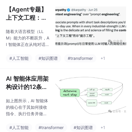
自己的 `Agent`, 并集
成我们自己的 `MCP`
【Agent专题】
工具。
上下文工程：Co
ntext Engineeri
随着大语言模型（LL
ng爆火！唤醒大
M）能力的不断跃升，A
模型“心智”，AI
I 智能体正在从纯对话系
智能体落地的关
统迈向更复杂的多轮推
理、多工具协同与长期
键武器来了
#人工智能
#知识图谱
#transformer
+1
任务执行。
AI 智能体应用架
构设计的12条核
心原则解读
如上图所示，AI 智能体
的核心在于其如何接收
指令、执行任务并做出
决策。以下是其关键组
成部分：
#人工智能
#transformer
#知识图谱
+1