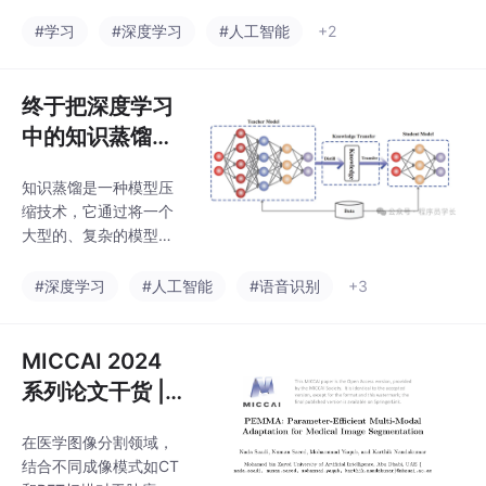
了！！！
E)框架，着力于癌症基
因识别任务中的可解释
#学习
#深度学习
#人工智能
+2
性和可推广性。神经网
络在解析复杂生物网络
或者是多模态数据方面
终于把深度学习
有非常大的优势。先前
中的知识蒸馏搞
小编分享了一篇基于）
懂了！！
的泛癌框架，纯数据库
知识蒸馏是一种模型压
挖掘+简单架构（超低
缩技术，它通过将一个
成本）登上了顶刊。
大型的、复杂的模型
▲：通过训练数百个VA
（称为“教师模型”）的
E模型提取癌症样本的潜
知识传递给一个较小的
#深度学习
#人工智能
#语音识别
+3
在变量。每个VAE模型
模型（称为“学生模
具有不同的潜在维度大
型”），从而使学生模型
小，并进行100次随机
在保持较小规模和更快
MICCAI 2024
权重初始化。使用这些
推理速度的同时，也具
模型对癌
系列论文干货 |
备接近甚至媲美教师模
参数高效多模态
型的性能。在传统的神
在医学图像分割领域，
适配用于医学图
经网络训练中，我们使
结合不同成像模式如CT
用的是原始的硬标签（h
像分割