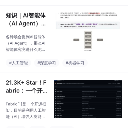
知识｜AI智能体
（AI Agent）从
原理到应用
各种场合提到AI智能体
（AI Agent），那么AI
智能体究竟是什么呢？
本文简单整理通俗的解
读，给大家做参考。
#人工智能
#深度学习
#机器学习
21.3K+ Star！F
abric：一个开
源框架，利用人
Fabric[1]是一个开源框
工智能（AI）增
架，目的是利用人工智
强人类能力，可
能（AI）增强人类能
以在任何地方使
力。它通过一系列众包