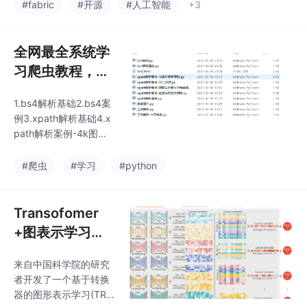
的 AI 提示（Pattern
用
#fabric
#开源
#人工智能
+3
s），提供了一个模块化
的解决方案框架，以解
决特定问题，并且可以
全网最全系统学
在任何地方使用。
习爬虫教程，用
爬虫进行数据分
1.bs4解析基础2.bs4案
析（bs4,xpath,
例3.xpath解析基础4.x
正则表达式)
path解析案例-4k图片
解析爬取5.xpath解析
案例-58二手房6.xpath
#爬虫
#学习
#python
解析案例-爬取站长素材
中免费简历模板7.xpath
解析案例-全国城市名称
Transofomer
爬取8.正则解析9.正则
+图表示学习，1
解析-分页爬取10.爬取
6种泛癌的纯数
图片1.bs4解析基础fro
来自中国科学院的研究
据库深度学习又
m bs4 import Beautiful
者开发了一个基于转换
Soupfp = open('第三章
又又登上顶刊
器的图形表示学习(TRE
数据分析/text.html