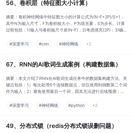
56、卷积层（特征图大小计算）
摘要：卷积神经网络中特征图大小的计算公式为(N-F+2P)/S+1，
其中N为输入尺寸，F为卷积核大小，P为填充量，S为步长。计算
过程包括：1)输入与卷积核尺寸差(N-F)；2)考虑填充(2P)；3)确
定移动次数(差/S+1)。对于非正方形输入(如5×7)，需分别计算行
列尺寸。该公式反映了卷积核在输入上的滑动覆盖过程，每次移动
#深度学习
#cnn
#神经网络
+2
产生一个输出值，最终形成特征图。
67、RNN的AI歌词生成案例（构建数据集）
摘要：本文介绍了RNN在AI歌词生成任务中的数据集构建方法。关
键点包括：1）每次处理5个连续数据点，但仅使用到倒数第二个词
作为输入；2）避免使用最后一个词，因其无法进行后续预测；
3）创建专门的数据集对象；4）设计简化的API接口。这种方法既
确保了模型训练的有效性，又提高了数据处理的便捷性，为歌词生
#深度学习
#神经网络
#python
+2
成任务提供了实用的数据准备方案。
49、分布式锁（redis分布式锁误删问题）