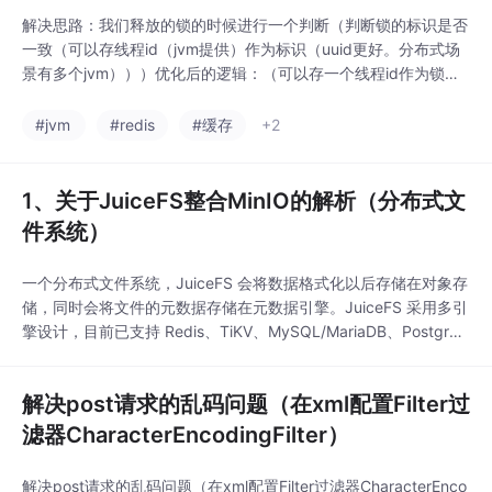
解决思路：我们释放的锁的时候进行一个判断（判断锁的标识是否
一致（可以存线程id（jvm提供）作为标识（uuid更好。分布式场
景有多个jvm）））优化后的逻辑：（可以存一个线程id作为锁的
标识。释放锁前先判断一下）以前释放锁的逻辑：（随意释放锁，
没有判断这个锁是不是自己的）优化后的业务流程：（加了锁的标
#jvm
#redis
#缓存
+2
识，删除锁前先判断下标识）
1、关于JuiceFS整合MinIO的解析（分布式文
件系统）
一个分布式文件系统，JuiceFS 会将数据格式化以后存储在对象存
储，同时会将文件的元数据存储在元数据引擎。JuiceFS 采用多引
擎设计，目前已支持 Redis、TiKV、MySQL/MariaDB、PostgreS
QL、SQLite 等作为元数据服务引擎。
解决post请求的乱码问题（在xml配置Filter过
滤器CharacterEncodingFilter）
解决post请求的乱码问题（在xml配置Filter过滤器CharacterEnco