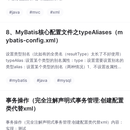
#java
#mvc
#xml
8、MyBatis核心配置文件之typeAliases（m
ybatis-config.xml）
设置类型别名（比如有的全类名（resultType）太长了不好使用）
typeAlias :设置某个类型的别名属性：type：设置需要设置别名的
类型alias：设置某个类型的别名（两种情况）1、不设置改属性，
则该类型别名默认为该类名（User/user)且不分大小写。使用：以
包为单位，将包下的所有
#mybatis
#java
#mysql
事务操作（完全注解声明式事务管理:创建配置
类代替xml）
事务操作（完全注解声明式事务管理:创建配置类代替xml）内容：
实现：测试