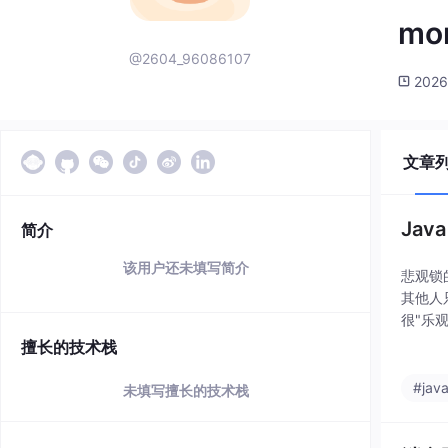
mo
@2604_96086107
2026
文章
Ja
简介
该用户还未填写简介
悲观锁
其他人
很"乐
如果有
擅长的技术栈
就重新
#jav
未填写擅长的技术栈