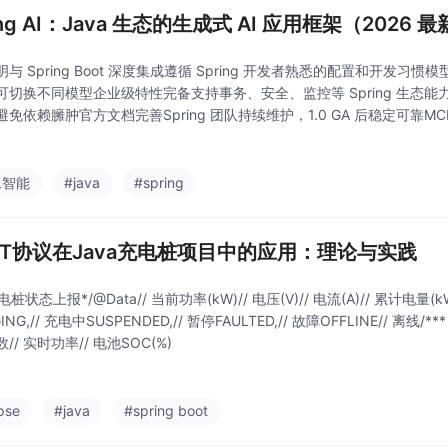
ing AI：Java 生态的生成式 AI 应用框架（2026 
与 Spring Boot 深度集成遵循 Spring 开发者熟悉的配置和开发习惯
可切换不同模型企业级特性完备支持事务、安全、监控等 Spring 生态
免依赖臃肿官方文档完善Spring 团队持续维护，1.0 GA 后稳定可靠MCP 
ntext Protocol，连接外部工具生态A
工智能
#java
#spring
TT协议在Java充电桩项目中的应用：理论与实践
* 充电桩状态上报*/@Data// 当前功率(kW)// 电压(V)// 电流(A)// 累计电量(kWh
ING,// 充电中SUSPENDED,// 暂停FAULTED,// 故障OFFLINE// 离线​/*
// 实时功率// 电池SOC(%)
pse
#java
#spring boot