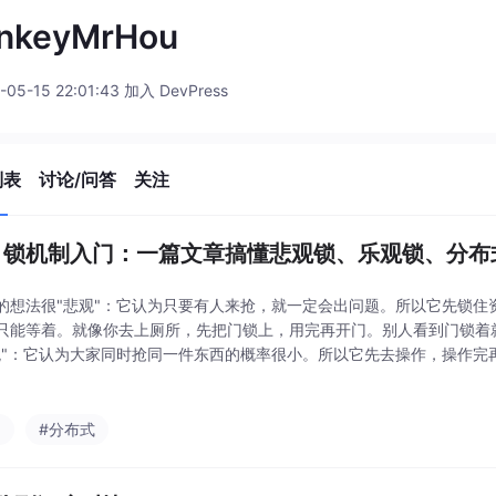
nkeyMrHou
-05-15 22:01:43 加入 DevPress
列表
讨论/问答
关注
va 锁机制入门：一篇文章搞懂悲观锁、乐观锁、分
的想法很"悲观"：它认为只要有人来抢，就一定会出问题。所以它先锁住
只能等着。就像你去上厕所，先把门锁上，用完再开门。别人看到门锁着
观"：它认为大家同时抢同一件东西的概率很小。所以它先去操作，操作完
就重试。就像你去食堂打饭，你看到红烧肉还有，直接说"来一份"。如果
看看还有什么菜
a
#分布式