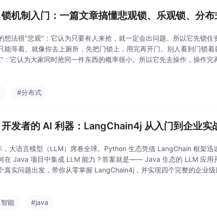
va 锁机制入门：一篇文章搞懂悲观锁、乐观锁、分
的想法很"悲观"：它认为只要有人来抢，就一定会出问题。所以它先锁住
只能等着。就像你去上厕所，先把门锁上，用完再开门。别人看到门锁着
观"：它认为大家同时抢同一件东西的概率很小。所以它先去操作，操作完
就重试。就像你去食堂打饭，你看到红烧肉还有，直接说"来一份"。如果
看看还有什么菜
a
#分布式
a 开发者的 AI 利器：LangChain4j 从入门到企业实
 年，大语言模型（LLM）席卷全球。Python 生态凭借 LangChain 框架
在 Java 项目中集成 LLM 能力？答案就是—— Java 生态的 LLM
真实问题出发，带你从零掌握 LangChain4j，并实现四个完整的企业级应用场
va 框架，用于简化 LLM（大语言
工智能
#java