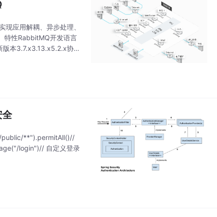
Q
统中实现应用解耦、异步处理、
性RabbitMQ开发语言
版本3.7.x3.13.x5.2.x协议
安全
/**").permitAll()//
ge("/login")// 自定义登录