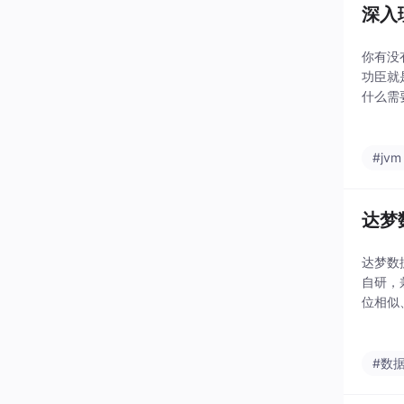
深入
你有没有
功臣就是
什么需
是什么
#jvm
达梦
达梦数
自研，兼
位相似
#数