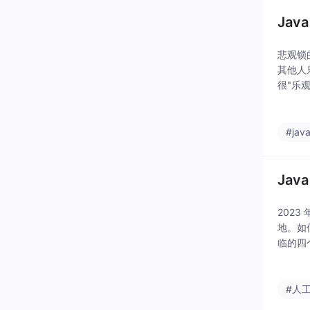
Ja
悲观锁
其他人
很"乐
如果有
就重新
#jav
Jav
2023
地。如何
临的四个
一个Ja
#人