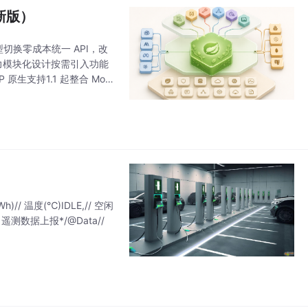
最新版）
模型切换零成本统一 API，改
能力模块化设计按需引入功能
原生支持1.1 起整合 Mod
)// 温度(℃)​IDLE,// 空闲
** 遥测数据上报*/@Data//