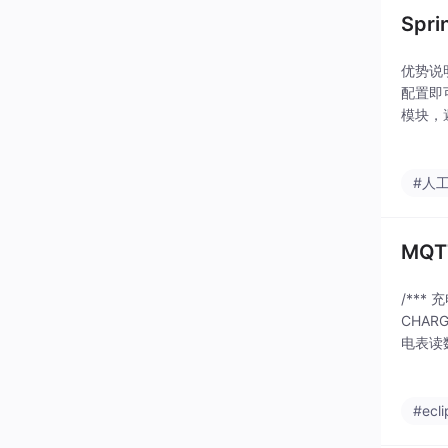
Spr
优势说明
配置即
模块，避
el Co
#人
MQ
​​/**
CHARG
电表读数
#ecli