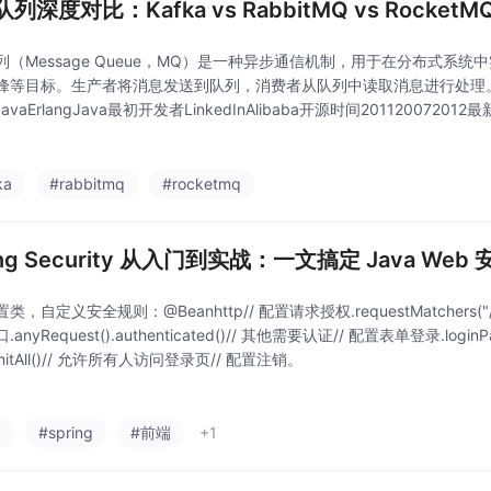
列深度对比：Kafka vs RabbitMQ vs RocketM
列（Message Queue，MQ）是一种异步通信机制，用于在分布式系
峰等目标。生产者将消息发送到队列，消费者从队列中读取消息进行处理。特
/JavaErlangJava最初开发者LinkedInAlibaba开源时间201120072012最新
定义协议自定义协议、gRPC定位
ka
#rabbitmq
#rocketmq
ing Security 从入门到实战：一文搞定 Java Web 
，自定义安全规则：@Beanhttp// 配置请求授权.requestMatchers("/public
anyRequest().authenticated()// 其他需要认证// 配置表单登录.loginPa
rmitAll()// 允许所有人访问登录页// 配置注销。
a
#spring
#前端
+1