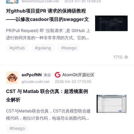
有限时域内的最优控制问题来实现系统的控制
tencentcloud.csdn.net
· 2023-07-20 15:56:24
目标。本文基于MATLAB实现的多个M
对github项目提PR 请求的保姆级教程
——以修改casdoor项目的swagger文
档为例，干货满满
PR(Pull Request) 即`拉取请求`,是 GitHub 上
进行协同开发的一种非常常用的方式。它的基
本流程是：1. 开发者fork一个开源项目的代码
#github
#golang
#beego
库,将其克隆到本地。2. 在本地对代码进行修
1710

改、添加新功能等。3. 将本地修改后的代码pu
sh到开发者自己的代码库中。4. 在开源项目的
代码库中,发起一个pull request,请求项目维护
axPpcfNN
AtomGit开源社区
来自
者将开发者的代码merge到项目主代码库中。
gitcode.csdn.net
· 2026-04-23 17:15:00
5.
CST 与 Matlab 联合仿真：超透镜案例
全解析
CST与Matlab联合仿真，CST仿真模型联合建
模代码，相位计算代码，电场导出画图代码，
以超透镜为案例有讲解视频，视频讲解，代
#beego
码，文档，透镜，有联合建模代码，相位计算