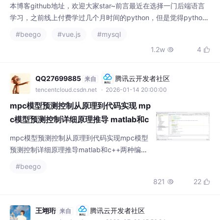
本博客github地址，欢迎大家star~前言最近在选择一门后端语言
学习，之前线上付费学过几个月时间的python，但是觉得python
太轻了，当爬虫或者自动化运维还不错，用它做web开发不太合
#beego
#vue.js
#mysql
适。java又感觉太重，各种开发框架层出不穷，而且java已经太成
1.2w
4


熟，学它没有任何优势。选择go语言，是因为个人觉得，以太坊
和超级账本底层都是用的go语言写的，go语言并发处理能力很
强，未来随着数据...
QQ27699885
腾讯云开发者社区
来自
tencentcloud.csdn.net
· 2026-01-14 20:00:00
mpc模型预测控制从原理到代码实现 mp
c模型预测控制详细原理推导 matlab和c
++两种编程实现
mpc模型预测控制从原理到代码实现mpc模型
预测控制详细原理推导matlab和c++两种编程
实现四个实际控制工程案例：双积分控制系统
#beego
倒立摆控制系统车辆运动学跟踪控制系统车辆
821
22


动力学跟踪控制系统包含上述所有的文档和代
码。模型预测控制（Model Predictive Contro
l, MPC）是一种先进的控制策略，它通过求解
王翊珩
腾讯云开发者社区
来自