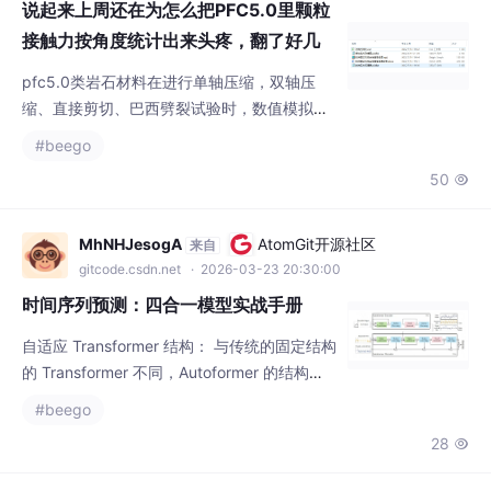
说起来上周还在为怎么把PFC5.0里颗粒
不起这么高级的库。参数辨识才
接触力按角度统计出来头疼，翻了好几
篇教程终于摸清楚门道，今天把整个流
pfc5.0类岩石材料在进行单轴压缩，双轴压
程捋一遍，顺便把踩过的坑都标出来
缩、直接剪切、巴西劈裂试验时，数值模拟岩
石颗粒各个角度的平均接触力，角度输出代码
#beego
及后处理绘制接触力的极坐标等高线图具体内
50

容见图片文件夹，有具体教程，很清楚不管是
单轴压缩、双轴压缩、直接剪切还是巴西劈
裂，我们做岩石细观数值模拟的时候，最终都
MhNHJesogA
AtomGit开源社区
来自
绕不开接触力的分析——毕竟宏观的破坏、强
gitcode.csdn.net
· 2026-03-23 20:30:00
度这些，本质都是颗粒之间的接触力攒出来
时间序列预测：四合一模型实战手册
的。尤其是想画接触力的极坐标等高线图，看
自适应 Transformer 结构： 与传统的固定结构
的 Transformer 不同，Autoformer 的结构可
以根据输入数据和任务的不同而自适应地进行
#beego
调整，以获得更好的性能。自适应 Transform
28

er 结构： 与传统的固定结构的 Transformer
不同，Autoformer 的结构可以根据输入数据和