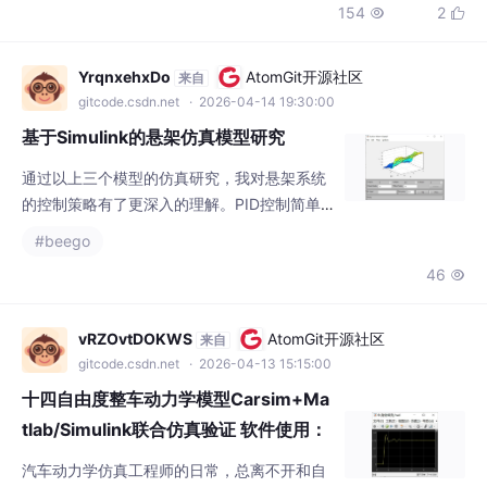
154
2


代码。电场观测代码在电磁学与光学领域的研
究中，CST 与 Matlab 的联合仿真为我们提供
了强大的分析工具。今天咱们就以超透镜为案
YrqnxehxDo
AtomGit开源社区
来自
例，来深入探讨这一联合仿真的奇妙之旅。
gitcode.csdn.net
· 2026-04-14 19:30:00
基于Simulink的悬架仿真模型研究
通过以上三个模型的仿真研究，我对悬架系统
的控制策略有了更深入的理解。PID控制简单
易用，模糊控制适合非线性系统，而天棚控制
#beego
则在半主动悬架中表现出色。每种控制策略都
46

有其优缺点，选择合适的控制策略需要根据具
体应用场景来决定。未来，我计划进一步研究
结合机器学习的悬架控制策略，比如深度强化
vRZOvtDOKWS
AtomGit开源社区
来自
学习，看看能否在复杂路况下实现更优的控制
gitcode.csdn.net
· 2026-04-13 15:15:00
效果。同时，我也希望能在实际车辆上进行验
十四自由度整车动力学模型Carsim+Ma
证，看看仿真结果是否能在真实环境中复现
tlab/Simulink联合仿真验证 软件使用：
C...
汽车动力学仿真工程师的日常，总离不开和自