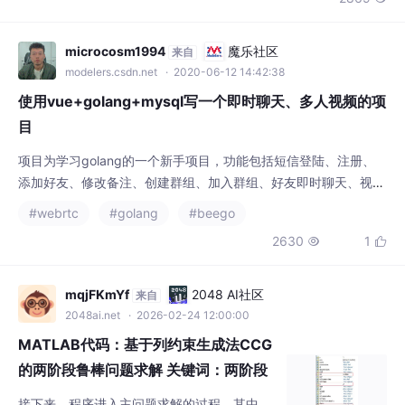
构体，例如：#js代码email = $('#email').val();mobile...
microcosm1994
魔乐社区
来自
modelers.csdn.net
· 2020-06-12 14:42:38
使用vue+golang+mysql写一个即时聊天、多人视频的项
目
项目为学习golang的一个新手项目，功能包括短信登陆、注册、
添加好友、修改备注、创建群组、加入群组、好友即时聊天、视频
聊天、群组聊天、多人视频等功能前端：vue、element-ui、vue-
#webrtc
#golang
#beego
socket、webrtc后端：beego、mysql、socket.io、swagger服
2630
1


务器：nginx、STUN/TURN穿透前端项目地址：https://github.c
om/microcosm19
mqjFKmYf
2048 AI社区
来自
2048ai.net
· 2026-02-24 12:00:00
MATLAB代码：基于列约束生成法CCG
的两阶段鲁棒问题求解 关键词：两阶段
鲁棒 列约束生成法...
接下来，程序进入主问题求解的过程。其中，