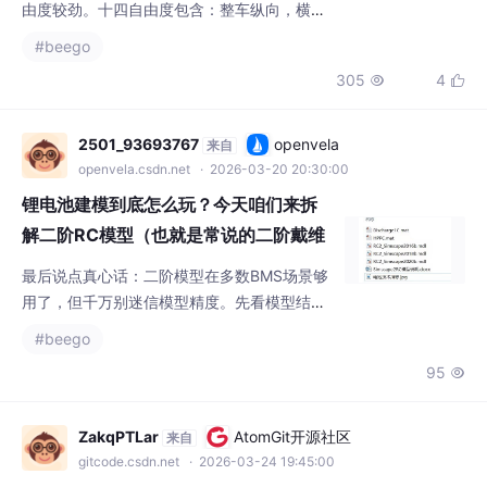
由度较劲。十四自由度包含：整车纵向，横
向，横摆，车身俯仰，侧倾，垂向跳动，车轮
#beego
的四轮旋转和垂向自由度，每个自由度的数据
305
4


都可在simulink当中实时查看。十四自由度包
含：整车纵向，横向，横摆，车身俯仰，侧
倾，垂向跳动，车轮的四轮旋转和垂向自由
2501_93693767
openvela
来自
度，每个自由度的数据都可在simulink当中实
openvela.csdn.net
· 2026-03-20 20:30:00
时查看。包含模块：转向系统，整车车身系
锂电池建模到底怎么玩？今天咱们来拆
统，悬架系统，魔术轮胎，车轮系统
解二阶RC模型（也就是常说的二阶戴维
南模型）。这个模型就像给电池拍X光
最后说点真心话：二阶模型在多数BMS场景够
片，把复杂的电化学反应翻译成电工能
用了，但千万别迷信模型精度。先看模型结
看懂的电路元件
构：一个理想电压源（开路电压）串上欧姆电
#beego
阻，后面接着两个RC并联网络。优化算法可能
95

会在局部最优打转，这时候加些物理约束很重
要，比如所有电阻电容必须为正数。两段代码
对比着看很有意思：前者的odeint用了自适应
ZakqPTLar
AtomGit开源社区
来自
步长，适合离线仿真；这段代码用了SciPy的
gitcode.csdn.net
· 2026-03-24 19:45:00
微分方程求解器，但实际嵌入式系统里可能用