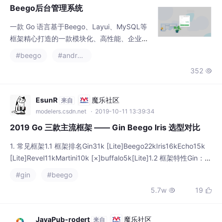
时代的洪流所淘汰。因此，不断汲取新知识，
Beego后台管理系统
不仅是对自己的提升，更是对自己的一份珍贵
一款 Go 语言基于Beego、Layui、MySQL等
框架精心打造的一款模块化、高性能、企业级
的敏捷开发框架，本着简化开发、提升开发效
#beego
#android
率的初衷触发，框架自研了一套个性化的组
352

件，实现了可插拔的组件式开发方式：单图上
传、多图上传、下拉选择、开关按钮、单选按
钮、多选按钮、图片裁剪等等一系列个性化、
EsunR
魔乐社区
来自
轻量级的组件，是一款真正意义上实现组件化
modelers.csdn.net
· 2019-10-11 13:39:34
开发的敏捷开发框架。
2019 Go 三款主流框架 —— Gin Beego Iris 选型对比
1. 常见框架1.1 框架排名Gin31k [Lite]Beego22kIris16kEcho15k
[Lite]Revel11kMartini10k [×]buffalo5k[Lite]1.2 框架特性Gin：Gi
n 是一个用 Go (Golang) 编写的 web 框架。...
#gin
#beego
5.7w
19


JavaPub-rodert
魔乐社区
来自