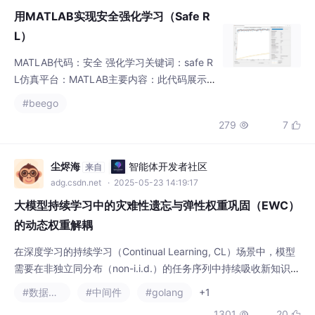
用MATLAB实现安全强化学习（Safe R
L）
MATLAB代码：安全 强化学习关键词：safe R
L仿真平台：MATLAB主要内容：此代码展示
了如何使用 Constraint Enforcement 块来训
#beego
练强化学习 (RL) 代理。此块计算最接近受约束
279
7


和动作边界的代理输出的动作的修改控制动
作。训练强化学习代理需要 Reinforcement Le
arning Toolbox。在此示例中，代理的目标是
尘烬海
智能体开发者社区
来自
使绿球尽可能靠近红球不断变化的目标位置。
adg.csdn.net
· 2025-05-23 14:19:17
大模型持续学习中的灾难性遗忘与弹性权重巩固（EWC）
的动态权重解耦
在深度学习的持续学习（Continual Learning, CL）场景中，模型
需要在非独立同分布（non-i.i.d.）的任务序列中持续吸收新知识，
同时避免对已学习任务的性能退化。设模型参数为θ∈Rd，在任务
#数据结构
#中间件
#golang
+1
序列{T1​,T2​,...,Tn​}中，模型通过最小化损失函数Lt​(θ)学习新任务Tt​
1301
20

