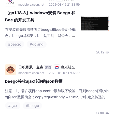
modelers.csdn.net
· 2022-08-16 21:33:59
【go1.18.3】windows安装 Beego 和
Bee 的开发工具
在安装前先搞清楚俩点beege和bee是两个概
念。beego是框架，bee是工具，是命令。在
安装Beego前，先确认是否将$GOPATH/bin写
#beego
#golang
入GO环境中。
2012

日积月累一点点
魔乐社区
来自
modelers.csdn.net
· 2020-01-07 17:02:35
beego接收ajax传递的json数据
注意：1、需在项目app.conf中添加以下设置，否则beego获取aja
x的json数据为空；copyrequestbody = true2、js中定义传递的js
on数据时，键要与model中定于的结构体保持一致，否则获取的传
#ajax
#beego
递数据为空；根据ajax中设定的json数据组，在beego中定义该结
2869
