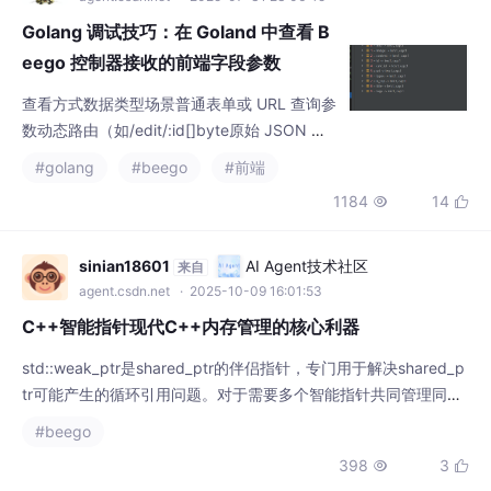
Golang 调试技巧：在 Goland 中查看 B
eego 控制器接收的前端字段参数
查看方式数据类型场景普通表单或 URL 查询参
数动态路由（如/edit/:id[]byte原始 JSON 请
求体string单个字段调试（Evaluate 表达式）
#golang
#beego
#前端
通过合理使用 Goland 断点和查看控制器中c的
1184
14


变量结构，你可以快速定位字段获取错误、前
端数据缺失、类型转换失败等问题，是提升开
发效率的重要技巧。在IDE 中 断点到任意 c 位
sinian18601
AI Agent技术社区
来自
置，使用求值表达式即可 求出表单中所有提交
agent.csdn.net
· 2025-10-09 16:01:53
的值。
C++智能指针现代C++内存管理的核心利器
std::weak_ptr是shared_ptr的伴侣指针，专门用于解决shared_p
tr可能产生的循环引用问题。对于需要多个智能指针共同管理同一
对象生命周期的场景，C++提供了std::shared_ptr。unique_ptr几
#beego
乎可以零开销地替代裸指针，是现代C++中首选的智能指针类型，
398
3


尤其适用于资源仅在单一作用域或单一对象内使用的场景。为了从