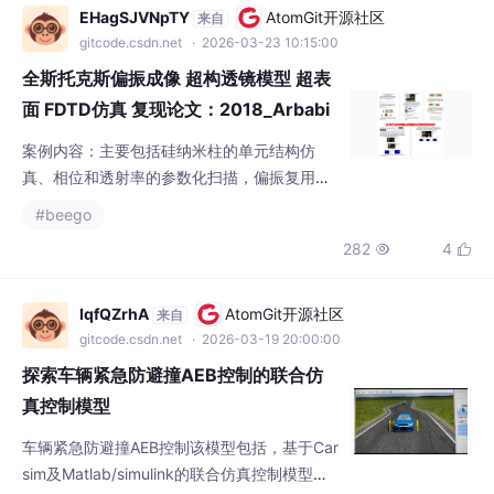
任务的不同而自适应地进行调整，以获得更好
EHagSJVNpTY
AtomGit开源社区
来自
的性能。高效性能： Autoformer
gitcode.csdn.net
· 2026-03-23 10:15:00
全斯托克斯偏振成像 超构透镜模型 超表
面 FDTD仿真 复现论文：2018_Arbabi
et
案例内容：主要包括硅纳米柱的单元结构仿
真、相位和透射率的参数化扫描，偏振复用超
构透镜的偏振解耦合相位计算代码，三组正交
#beego
偏振成像的超构透镜模型，和对应的远场电场
282
4


分布计算，以及六像素全斯托克斯超透镜的模
型和远场计算结果。案例内容：主要包括硅纳
米柱的单元结构仿真、相位和透射率的参数化
IqfQZrhA
AtomGit开源社区
来自
扫描，偏振复用超构透镜的偏振解耦合相位计
gitcode.csdn.net
· 2026-03-19 20:00:00
算代码，三组正交偏振成像的超构透镜模型，
探索车辆紧急防避撞AEB控制的联合仿
和对应的远场电场分布计算，以及六像素全斯
真控制模型
托
车辆紧急防避撞AEB控制该模型包括，基于Car
sim及Matlab/simulink的联合仿真控制模型