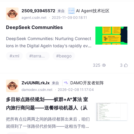
根本上解决这些问题，现代C++标准库引入了智能指
2509_93945572
AI Agent技术社区
来自
agent.csdn.net
· 2025-11-09 00:18:11
DeepSeek Communities
DeepSeek Communities: Nurturing Connect
ions in the Digital AgeIn today's rapidly evol
ving digital landscape, the concept of com
#xml
#terraform
#beego
munity has taken on a new dimension. Dee
325
3


pSeek Communities represent a vib
ZvUUNRLrkJx
DAMO开发者矩阵
来自
damodev.csdn.net
· 2026-02-08 11:17:04
多目标点路径规划——蚁群+A*算法 室
内旅行商问题——送餐移动机器人（从
厨房出发到达多个目标点...
把所有点位两两之间的路径都算出来后，咱们
就得到了一张路径代价矩阵——这相当于给后
续的蚁群算法准备了城市距离表。厨房飘着咖