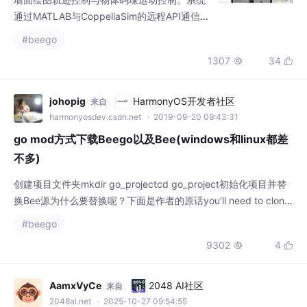
通过MATLAB与CoppeliaSim的远程API通信，
完成轨迹规划、运动控制、状态反馈等全流程
#beego
自动化操作，适用于机器人运动控制算法验
1307
34


证、工业场景仿真预演等场景。系统核心优势
在于模块化设计，将轨迹规划、通信交互、运
动执行等功能拆分为独立模块，支持快速适配
johopig
HarmonyOS开发者社区
来自
不同类型机械臂模型与任务场景；
harmonyosdev.csdn.net
· 2019-09-20 09:43:31
go mod方式下载Beego以及Bee(windows和linux都差
不多)
创建项目文件夹mkdir go_projectcd go_project初始化项目并替
换Bee源为什么要替换呢？下面是作者的原话you’ll need to clone
it over the original repo (that is best anyways, so you don’t ha
#beego
ve to refactor any code when this gets rele...
9302
4


AamxVyCe
2048 AI社区
来自
2048ai.net
· 2025-10-27 09:54:55