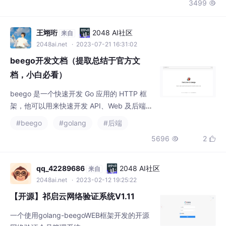
3499

这个命令是用来自动化的生成代码的，包含了从数据库一键生成 m
odel，还包含了 scaffold 的，通过这个命令，让大家开发
王翊珩
2048 AI社区
来自
2048ai.net
· 2023-07-21 16:31:02
beego开发文档（提取总结于官方文
档，小白必看）
beego 是一个快速开发 Go 应用的 HTTP 框
架，他可以用来快速开发 API、Web 及后端服
务等各种应用，是一个 RESTful 的框架，主要
#beego
#golang
#后端
设计灵感来源于 tornado、sinatra 和 flask 这
5696
2


三个框架，但是结合了 Go 本身的一些特性（i
nterface、struct 嵌入等）而设计的一个框
架。beego 的整体设计架构如下所示：beego
qq_42289686
2048 AI社区
来自
是基于八大独立的模块构建的，是
2048ai.net
· 2023-02-12 19:25:22
【开源】祁启云网络验证系统V1.11
一个使用golang-beegoWEB框架开发的开源