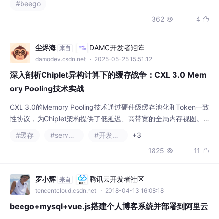
#beego
喱香，送餐机器人小R盯着屏幕上闪烁的八个
362
4


取餐点坐标，触角天线微微颤动——今天的路
径规划挑战开始了。总路径长度校验时要注意
转角处的距离计算——有些时候直接相加会比
尘烬海
DAMO开发者矩阵
来自
实际走出来的路线短，这时候需要重新跑一遍
damodev.csdn.net
· 2025-05-25 15:51:12
完整路径的A。2，蚁群算法依据两点之间路径
深入剖析Chiplet异构计算下的缓存战争：CXL 3.0 Mem
长度，规划多个目标点的先后到达顺序；1
ory Pooling技术实战
CXL 3.0的Memory Pooling技术通过硬件级缓存池化和Token一致
性协议，为Chiplet架构提供了低延迟、高带宽的全局内存视图。
随着AMD Instinct MI300、Intel Ponte Vecchio等CXL-enabled
#缓存
#serverless
#开发语言
+3
芯片的落地，这场围绕缓存的“战争”已进入白热化阶段。随着摩尔
1825
11


定律逐渐失效，Chiplet异构计算架构凭借其灵活性、可扩展性和
成本优势成为高性能计算（H
罗小辉
腾讯云开发者社区
来自
tencentcloud.csdn.net
· 2018-04-13 16:08:18
beego+mysql+vue.js搭建个人博客系统并部署到阿里云