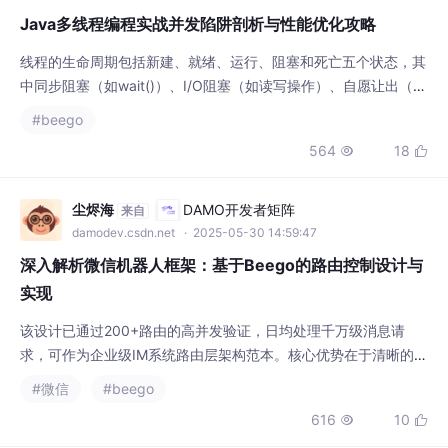
Java多线程编程实战并发陷阱剖析与性能优化攻略
线程的生命周期包括新建、就绪、运行、阻塞和死亡五个状态，其
中同步阻塞（如wait()）、I/O阻塞（如读写操作）、自愿让出（如
yield()）是常见的阻塞原因。这样配置支持动态伸缩：通常维持10
#beego
个线程处理常规任务，突发流量可扩展至50个线程，任务队列保
564
18


存1000个未处理请求。在CSV文件批量处理中，可设计分离读取
和解析线程：一个线程负责逐行读取文件流至阻塞队列（Blocking
Queue），多个解
尘烬海
DAMO开发者矩阵
来自
damodev.csdn.net
· 2025-05-30 14:59:47
深入解析微信机器人框架：基于Beego的路由控制设计与
实现
该设计已通过200+路由的高并发验证，日均处理千万级消息请
求，可作为企业级IM系统路由层架构范本。核心优势在于清晰的模
块边界定义和可扩展的过滤器机制，特别适合需要深度定制微信生
#微信
#beego
态功能的场景。​：完整项目需结合微信私有协议SDK实现，路由层
616
10


作为对外暴露的API网关，内部通过RPC调用核心功能模块。的微