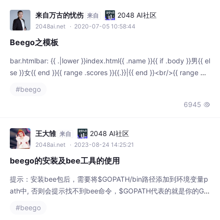
信机器人核心路由注册文件，展示了如何通过模块化设计实现微信
生态的完整功能集成。建议大型项目使用Nam
来自万古的忧伤
2048 AI社区
来自
2048ai.net
· 2020-07-05 10:58:44
Beego之模板
bar.htmlbar: {{ .|lower }}index.html{{ .name }}{{ if .body }}男{{ el
se }}女{{ end }}{{ range .scores }}{{.}}|{{ end }}<br/>{{ range $in
dex,$value := .scores }}{{$index}} = {{$value}} <br />{
#beego
6945

王大雏
2048 AI社区
来自
2048ai.net
· 2023-08-24 14:25:21
beego的安装及bee工具的使用
提示：安装bee包后，需要将$GOPATH/bin路径添加到环境变量p
ath中, 否则会提示找不到bee命令，$GOPATH代表的就是你的GO
PATH路径，如果你不知道GOPATH路径在哪里，执行下go env命
#beego
令，会列出所有go相关的环境变量，从里面找到GOPATH路径。