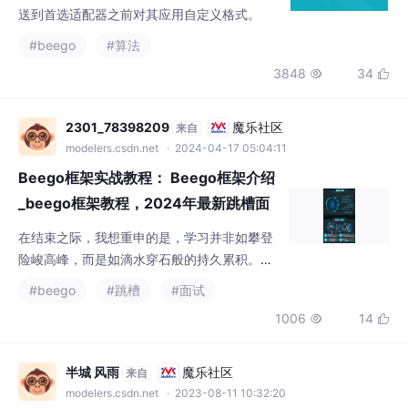
送到首选适配器之前对其应用自定义格式。
#beego
#算法
3848
34


2301_78398209
魔乐社区
来自
modelers.csdn.net
· 2024-04-17 05:04:11
Beego框架实战教程： Beego框架介绍
_beego框架教程，2024年最新跳槽面
试大厂被拒
在结束之际，我想重申的是，学习并非如攀登
险峻高峰，而是如滴水穿石般的持久累积。尤
其当我们步入工作岗位之后，持之以恒的学习
#beego
#跳槽
#面试
变得愈发不易，如同在茫茫大海中独自划舟，
1006
14


稍有松懈便可能被巨浪吞噬。然而，对于我们
程序员而言，学习是生存之本，是我们在激烈
市场竞争中立于不败之地的关键。一旦停止学
半城 风雨
魔乐社区
来自
习，我们便如同逆水行舟，不进则退，终将被
modelers.csdn.net
· 2023-08-11 10:32:20