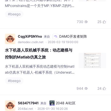
MPconstrains是一个关于MP.Y和MP.Z的约
束，SPFunc是一个关于MP、SP和d的函数，
#beego
SPconstrains是一个关于SP.X的约束，dconst
730
25


rains是一个关于d的约束。其中，MPconstrai
ns是一个关于MP.Y和MP.Z的约束，SPFunc是
一个关于MP、SP和d的函数，SPconstrains是
CqgXiPSNYno
DAMO开发者矩阵
来自
一个关于SP.X的约束，dc
damodev.csdn.net
· 2026-02-19 19:00:00
水下机器人双机械手系统：动态建模与
控制的Matlab仿真之旅
水下机器人双机械手系统动态建模与控制matl
ab仿真水下机器人-机械手系统（Underwater
vehicle-manipulator systems, UVMS）可以
#beego
完成除观测之外的水下采样、抓取、操作等任
944
24


务,在海洋科学考察、海洋工程等领域得到广泛
应用。
5634717941
2048 AI社区
来自
2048ai.net
· 2026-01-30 16:20:26