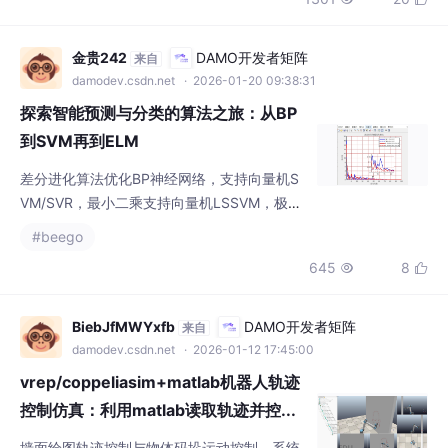
。构建任务图G=(V,E)，节点为任务Ti​，边权重wij​反映任务间的参
数共享程度。技术，解析其
金贵242
DAMO开发者矩阵
来自
damodev.csdn.net
· 2026-01-20 09:38:31
探索智能预测与分类的算法之旅：从BP
到SVM再到ELM
差分进化算法优化BP神经网络，支持向量机S
VM/SVR，最小二乘支持向量机LSSVM，极限
学习机ELM，预测与分类。在数据驱动的时
#beego
代，预测与分类问题无处不在，从金融市场趋
645
8


势预判到医疗影像疾病诊断，准确的预测与分
类模型至关重要。今天，咱们就一起深入探讨
几种强大的算法：差分进化算法优化BP神经网
BiebJfMWYxfb
DAMO开发者矩阵
来自
络，支持向量机（SVM/SVR），最小二乘支持
damodev.csdn.net
· 2026-01-12 17:45:00
向量机（LSSVM）以及极限学习机（ELM）。
vrep/coppeliasim+matlab机器人轨迹
控制仿真：利用matlab读取轨迹并控...
墙面绘图轨迹控制与物体码垛运动控制。系统