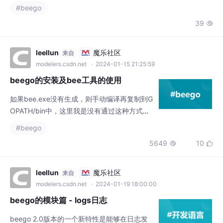
（1）驾驶员制动模型来模拟制动过程；（2）
#beego
实现以模糊控制实现期望减速度的计算，
39

（3）纵向发动机逆动力学模型实时求解期望
节气门开度，（4）驱动与制动的切换控制，
以及制动压力与减速度之间的关系计算，
leellun
魔乐社区
来自
（5）车辆动力学模型实现实际的风阻和滚动
modelers.csdn.net
· 2024-01-15 21:25:59
阻力的计算以及节气门开度计算等，【资料】
beego的安装及bee工具的使用
提供详细的建模过程，模型
如果bee.exe没有生成，则手动编译再复制到G
OPATH/bin中，这里我是没有通过这种方式生
成bee.exe的，我是采用的另一种方式，手动
#beego
编译生成bee.exe，然后复制到GOPATH/bi
5649
10


n。进入GOPATH/pkg\mod/github.com/bee
go/bee/v2@v2.1.0下，执行go build。注：G
OROOT是go的安装目录，GOPATH是go的指
leellun
魔乐社区
来自
定工作目录，GOBIN是工
modelers.csdn.net
· 2024-01-19 18:00:00
beego的模块篇 - logs日志
beego 2.0版本的一个新特性是能够在日志发