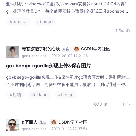
测试环境：windows10虚拟机vmware安装的ubuntu14.04内存1
g，处理器数量2个，每个处理器核心数量1个测试工具apchebenc
h（ab）python版本：2.7tornado版本4.3go版本1.4beego版本
#tornado
#beego
不知道tornado helloworld：import tornado.ioloopimport tornad
1.6w

o.we
青苔凉透了我的心坎
CSDN学习社区
来自
geek.csdn.net
· 2019-08-07 14:01:18
go+beego+gorilla实现上传&保存图片
go+beego+gorilla实现上传&保存图片go语言开发时，遇到网站上
传图片的问题，网上的资料很多不能用，最后自己测试通过一种方
法。1、routerpackage userimport ("Project/auth""github.com/
#后端
#golang
#beego
gorilla/mux")// UserAPIfunc UserAPI(r *mux.Router) {private
870
1


R...
q平面人
CSDN学习社区
来自
geek.csdn.net
· 2019-01-12 22:37:54