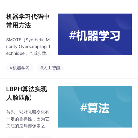
预测测试集的标签。数
数据进行分类预测，属
据集是一张2000*1000
于有监督学习。
像素的图片，有50行10
机器学习代码中
0列手写数字，其中每
常用方法
个手写数字占20*20的
像素。将图片对半分
SMOTE（Synthetic Mi
割，左侧50列作为训练
nority Oversampling T
集，右侧50列作为测试
echnique，合成少数类
集。当模型建立好后也
过采样技术）通过生成
可以自己传入手写数字
新的少数类样本来平衡
#机器学习
#人工智能
图片进行预测。KNN算
数据集，从而改善模型
法是机器学习的入门算
在少数类上的表现。混
法，所以对初学者来说
淆矩阵是评估分类模型
LBPH算法实现
能够熟练
性能的重要工具，它展
人脸匹配
示了模型预测结果与真
实标签之间的对比情
首先，它对光照变化有
况，特别适用于二分类
一定的鲁棒性，因为它
和多分类问题。如果数
关注的是局部像素之间
据集不平衡，准确率可
的相对关系，而不是绝
能不是一个可靠的指