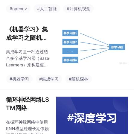
机视觉和机器学习软件
els=1, # 图像通道个
库，广泛应用于图像处
#opencv
#人工智能
#计算机视觉
数，1表示灰度图out_ch
理、视频分析、物体检
a
测、人脸识别、增强现
实等领域。它提供了丰
《机器学习》集
富的函数和工具，支持
成学习之随机森
多种编程语言（如C+
林
+、Python、Java
集成学习是一种通过结
等），并且可以在不同
合多个基学习器（Base
的操作系统（如Windo
Learners）来构建更强
ws、Linux、macOS
模型的机器学习方法。
等）上运行。
其核心思想是“三个臭皮
#机器学习
#集成学习
#随机森林
匠，顶个诸葛亮”，即通
过集成多个弱学习器的
预测结果，可以获得比
循环神经网络LS
单一模型更好的泛化性
TM网络
能和鲁棒性。集成学习
广泛应用于分类、回归
在循环神经网络中使用
和异常检测等任务。随
RNN模型处理长期依赖
机森林是一种基于集成