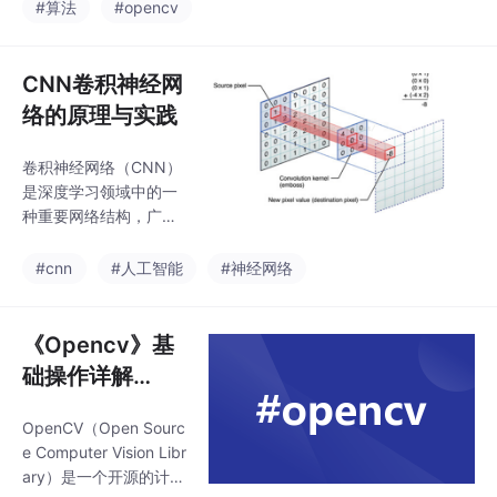
对的像素值。另外，它
#算法
#opencv
标，应结合其他指标
的识别精度相对一些基
（如精确率、召回率、F
于深度学习的先进算法
1 分数）进行评估
可能会稍低一些，在面
CNN卷积神经网
对大量相似人脸的场景
络的原理与实践
中，可能会出现混淆的
情况。在一些小型的安
卷积神经网络（CNN）
防监控系统中，如家庭
是深度学习领域中的一
安防摄像头，它可以快
种重要网络结构，广泛
速地对进入监控区域的
应用于图像识别、目标
人员进行初步的人脸检
检测和自然语言处理等
#cnn
#人工智能
#神经网络
测和识别，判断是否为
领域。本文将详细介绍
熟悉的人员。总之，LB
CNN的基本原理、关键
PH 人脸检测算法是一
组成部分，并通过一个
《Opencv》基
种简单而有效的人脸检
简单的实例来展示如何
测方法，通过深入
础操作详解
构建一个卷积神经网
（1）
络。'''定义神经网络'''sel
OpenCV（Open Sourc
f.conv1 = nn.Sequenti
e Computer Vision Libr
al( #将多个层组合在一
ary）是一个开源的计算
起nn.Conv2d(in_chann