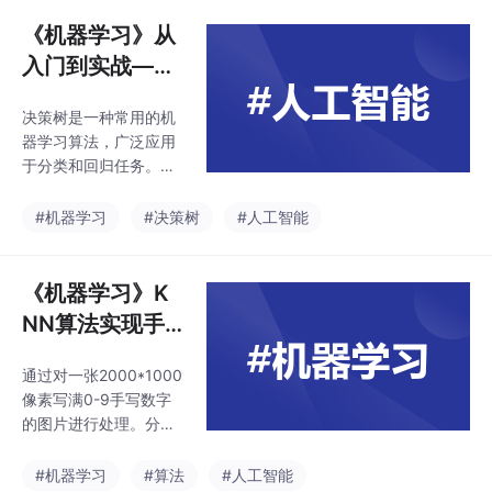
学习中的重要工具。其
能够在不同尺度下对目
核心原理是基于条件概
《机器学习》从
率，通过先验知识和新
入门到实战——
观测数据相结合，计算
决策树
后验概率，从而实现对
决策树是一种常用的机
事件概率的动态更新。
器学习算法，广泛应用
常见的贝叶斯算法包括
于分类和回归任务。它
朴素贝叶斯分类器、贝
通过递归地将数据集划
叶斯网络、贝叶斯优化
分为更纯的子集，构建
#机器学习
#决策树
#人工智能
和贝叶斯滤波等。朴素
树状结构来进行决策。
贝叶斯分类器广泛应用
每个内部节点表示一个
于文本分类和垃圾邮件
特征或属性的测试，每
《机器学习》K
过滤；贝叶斯网络用于
个分支代表一个可能的
建模变
NN算法实现手
测试结果，而每个叶节
写数字识别
点则代表一个类别（分
通过对一张2000*1000
类任务）或一个值（回
像素写满0-9手写数字
归任务）。决策树通过
的图片进行处理。分割
对训练样本的学习，并
出训练集和测试集使用
建立分类规则，然后依
KNN算法进行训练并且
#机器学习
#算法
#人工智能
据分类规则，对新样本