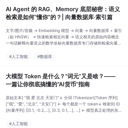
AI Agent 的 RAG、Memory 底层秘密：语义
检索是如何“懂你”的？| 向量数据库·索引篇
文字/图片/音频 → Embedding 模型 → 向量 → 向量数据库 + 索引
（如 HNSW） → 快速检索相近向量 → 语义相关的原始内容概念
一句话解释向量语义的数学坐标向量数据库专门存储和检索向量的
系统索引（HNSW等）加速检索的“跳跳板”，让亿级数据毫秒响应
语义检索根据含义而非关键词查找内容在 RAG 中检索知识片段辅
#人工智能
#数据库
助生成在 Memory 中检索长期记忆，实现跨会话连续性未来趋
势：随着
大模型 Token 是什么？“词元”又是啥？——
一篇让你彻底搞懂的“AI货币”指南
原始文本] "我 爱 北京 天安门"↓ 分词 (Tokenizer)[Token 序列]
["我", "爱", "北京", "天安门"] ← 每个都是一个 token↓ 映射到 ID
[向量序列] [[0.1, -0.2,...], [0.3, 0.1,...], ...] ← 模型真正处理的东西
概念解释Token（词元）AI 处理文本的最小单位，可以是字、词、
词根、标点、数字串。上下文长度模型一次
#人工智能