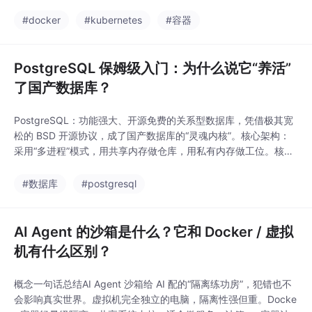
等问题。关系：Docker 是“集装箱”，K8s 是“远洋舰队”。它们不是
对手，而是黄金搭档。最后送你一句话：Docker 让你把应用装进
#docker
#kubernetes
#容器
盒子，K8s 让你在几百台服务器上轻松倒腾这些盒子。从一台电脑
到万台集群，
PostgreSQL 保姆级入门：为什么说它“养活”
了国产数据库？
PostgreSQL：功能强大、开源免费的关系型数据库，凭借极其宽
松的 BSD 开源协议，成了国产数据库的“灵魂内核”。核心架构：
采用“多进程”模式，用共享内存做仓库，用私有内存做工位。核心
机制：以堆表高效存储，用MVCC解决并发读写冲突，靠WAL日志
确保数据安全。强大生态：通过插件系统，让 PostgreSQL 能化
#数据库
#postgresql
身为地图数据库、时序数据库等，功能无限延伸。
AI Agent 的沙箱是什么？它和 Docker / 虚拟
机有什么区别？
概念一句话总结AI Agent 沙箱给 AI 配的“隔离练功房”，犯错也不
会影响真实世界。虚拟机完全独立的电脑，隔离性强但重。Docke