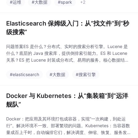
pReduce分而治之的计算模型，但慢（每次写磁盘）。Spark用内
#运维
#大数据
#spark
+2
存加速的通用计算引擎，比 MapR
Elasticsearch 保姆级入门：从“找文件”到“秒
级搜索”
问题答案ES 是什么？分布式、实时的搜索分析引擎。Lucene 是
什么？底层的 Java 搜索库，提供倒排索引能力。ES 和 Lucene
关系？ES 把 Lucene 封装成分布式、易用的服务。核心数据结
构？倒排索引（词→文档列表）。如何分布式？索引拆成多个分
片，分散到不同节点，每个分片可有副本。为什么快？倒排索引 +
#elasticsearch
#大数据
#搜索引擎
段合并 + 内存缓存 + 轻量级通信。不适合做什么？频繁更新、多
表关联、事务
Docker 与 Kubernetes：从“集装箱”到“远洋
舰队”
Docker：把应用及其环境打包成容器，实现“一次构建，到处运
行”。解决环境不一致、部署繁琐的问题。Kubernetes：当容器数
量成百上千时，自动编排它们，解决调度、伸缩、恢复、服务发现