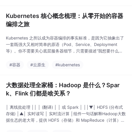
Kubernetes 核心概念梳理：从零开始的容器
编排之旅
Kubernetes 之所以成为容器编排的事实标准，是因为它抽象出了
一套既强大又相对简单的原语（Pod、Service、Deployment
等）。你不需要关心底层服务器细节，只需要描述“我想要什么样
子”，K8s 会帮你自动达成。对于小白来说，最怕的是概念轰炸。
一个能自动管理容器应用的大型自动化系统，你通过 YAML 告诉
#容器
#云原生
#kubernetes
它你的需求，它保证现实符合你的期望。一旦你动手跑起来第一个
Pod，就会发现
大数据处理全家桶：Hadoop 是什么？Spar
k、Flink 们都是啥关系？
│ 离线批处理 ││ │ (翻译) │ │ 或 Spark │ ││▼│ HDFS (分布式
存储) │▲│ 实时读写 │ 实时流计算 │组件一句话解释Hadoop大数
据生态的老大哥，提供 HDFS（存储）和 MapReduce（计算）。
HDFS把大文件拆碎、多备份存到很多电脑上，保证不丢数据。Ma