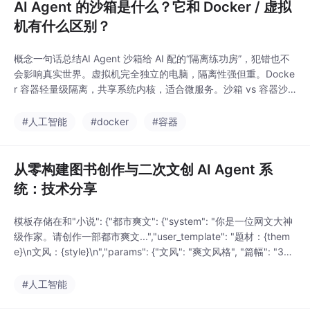
AI Agent 的沙箱是什么？它和 Docker / 虚拟
机有什么区别？
概念一句话总结AI Agent 沙箱给 AI 配的“隔离练功房”，犯错也不
会影响真实世界。虚拟机完全独立的电脑，隔离性强但重。Docke
r 容器轻量级隔离，共享系统内核，适合微服务。沙箱 vs 容器沙
箱是容器的一种特殊用法——强调无状态、易销毁、安全性优先。
未来趋势：随着 AI Agent 越来越自主，沙箱将成为标配，就像今
#人工智能
#docker
#容器
天的浏览器沙箱保护你不被恶意网页攻击一样。当你下次用 AI 帮
你写代码、处
从零构建图书创作与二次文创 AI Agent 系
统：技术分享
模板存储在和"小说": {"都市爽文": {"system": "你是一位网文大神
级作家。请创作一部都市爽文...","user_template": "题材：{them
e}\n文风：{style}\n","params": {"文风": "爽文风格", "篇幅": "300
0字开篇"}前端点击"套用"按钮自动填充右侧参数面板（文风、篇
幅等）将填入输入框，用户只需替换{theme}占位符点击生成即
#人工智能