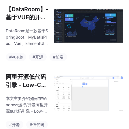
中数据进行统计分析
【DataRoom】-
基于VUE的开源
的大屏可视化设
DataRoom是一款基于S
计器
pringBoot、MyBatisPl
us、Vue、ElementUI、
G2Plot、Echarts等技术
栈的大屏设计器，具备
#vue.js
#开源
#前端
大屏设计、预览能力，
支持MySQL、Oracle、
PostgreSQL、SQLSer
阿里开源低代码
ver、ElasticSearch、J
引擎 - Low-Cod
SON、JS、HTTP、Gr
e Engine
oovy等数据集接入，使
本文主要介绍如何在Wi
用简单，完全免费，代
ndows运行/开发阿里开
码开源。
源低代码引擎 - Low-C
ode Engine
#开源
#低代码