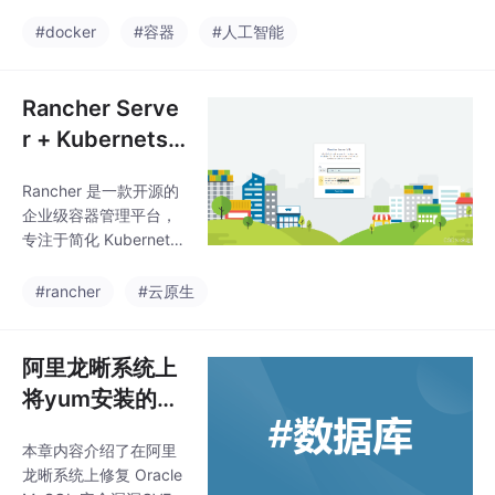
对话
#docker
#容器
#人工智能
Rancher Serve
r + Kubernets
搭建云原生集群
Rancher 是一款开源的
平台
企业级容器管理平台，
专注于简化 Kubernete
s 集群的部署、运维及
多环境管理，助力企业
#rancher
#云原生
在混合云、多云及边缘
计算场景中实现高效容
器化应用交付。Ranche
阿里龙晰系统上
r 凭借图形化界面、跨
将yum安装的m
平台兼容性及开箱即用
yql_8.0.36升级
的监控/日志功能，大幅
本章内容介绍了在阿里
到mysql_8.4.0
降低了 Kubernetes 的
龙晰系统上修复 Oracle
使用门槛。其开源特性
的过程