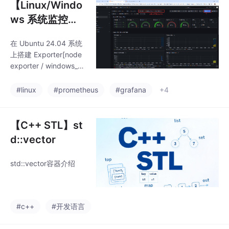
【Linux/Windo
ws 系统监控】E
xporter (node
在 Ubuntu 24.04 系统
exporter/wind
上搭建 Exporter[node
ows_exporter)
exporter / windows_ex
+ Prometheus
porter] + Prometheus
+ Grafana 监控栈的完
+ Grafana
#linux
#prometheus
#grafana
+4
整实战指南
【C++ STL】st
d::vector
std::vector容器介绍
#c++
#开发语言