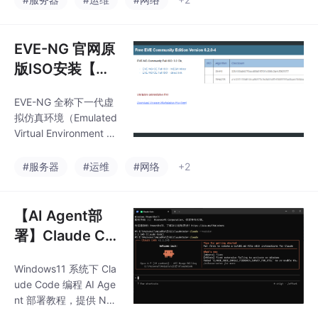
多厂商网络仿真平台，
前身是 UNL。在一台主
机上虚拟化部署思科、
EVE-NG 官网原
华为、H3C、锐捷、防
版ISO安装【无
火墙、负载均衡、服务
任何设备虚拟机
器等各类网络设备，搭
EVE-NG 全称下一代虚
镜像】
建完整组网拓扑，用于
拟仿真环境（Emulated
网络学习、工程方案验
Virtual Environment N
证。
ext Generation），基
于 Ubuntu 开发的开源
#服务器
#运维
#网络
+2
多厂商网络仿真平台，
前身是 UNL。在一台主
机上虚拟化部署思科、
【AI Agent部
华为、H3C、锐捷、防
署】Claude Co
火墙、负载均衡、服务
de + Ollama/C
器等各类网络设备，搭
Windows11 系统下 Cla
C Switch 部署
建完整组网拓扑，用于
ude Code 编程 AI Age
网络学习、工程方案验
指南
nt 部署教程，提供 NP
证。
M、Winget 两种安装方