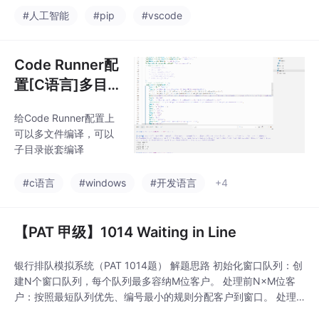
式，优先推荐 Winget
#人工智能
#pip
#vscode
安装。教程支持两种使
用方案，可搭配 Ollama
搭建本地离线免费智能
Code Runner配
助手，也可通过 CC Sw
置[C语言]多目
itch 工具接入 DeepSee
录多文件编译
k 云端模型，遵循官方
给Code Runner配置上
【Windows环
规范完成 Agent 专属参
可以多文件编译，可以
数配置。文中涵盖密钥
境】【Cursor】
子目录嵌套编译
申领、环境配置、终端
运行、VS Code 插件同
#c语言
#windows
#开发语言
+4
【PAT 甲级】1014 Waiting in Line
银行排队模拟系统（PAT 1014题） 解题思路 初始化窗口队列：创
建N个窗口队列，每个队列最多容纳M位客户。 处理前N×M位客
户：按照最短队列优先、编号最小的规则分配客户到窗口。 处理
剩余客户： 找出最早完成服务的窗口（队首剩余时间最小） 推进