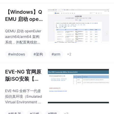
束要求。
用方案，可搭配 Ollama
搭建本地离线免费智能
【Windows】Q
助手，也可通过 CC Sw
EMU 启动 open
itch 工具接入 DeepSee
Euler aarch64/
k 云端模型。VS Code
QEMU 启动 openEuler
arm64 架构系统
插件
aarch64/arm64 架构
+ 离线软件源
系统，并配置离线软件
源避免网络速度慢
#windows
#架构
#arm
+2
EVE-NG 官网原
版ISO安装【无
任何设备虚拟机
EVE-NG 全称下一代虚
镜像】
拟仿真环境（Emulated
Virtual Environment N
ext Generation），基
于 Ubuntu 开发的开源
#服务器
#运维
#网络
+2