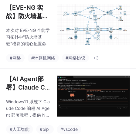
【EVE-NG 实
战】防火墙基础
（VLAN · VRRP
本次对 EVE-NG 全能学
· NAT · ACL · 静
习拓扑中"防火墙基
态路由）
础"模块的核心配置命令
进行了结构化拆解分
析，覆盖核心交换机侧
#网络
#计算机网络
#网络协议
+3
VLAN 创建、接口 trun
k/access 模式、VRRP
双机热备、静态浮动路
【AI Agent部
由，以及 ASA 防火墙侧
署】Claude Co
ACL 扩展访问控制、对
de + Ollama/C
象网络 NAT（动态 PA
Windows11 系统下 Cla
C Switch 部署
T、端口映射、一对一
ude Code 编程 AI Age
静态）、静态路由、IC
指南
nt 部署教程，提供 NP
MP 访问与协议检测等
M、Winget 两种安装方
关键命令，标注了固定
式，优先推荐 Winget
#人工智能
#pip
#vscode
语法、自主命名项及约
安装。教程支持两种使