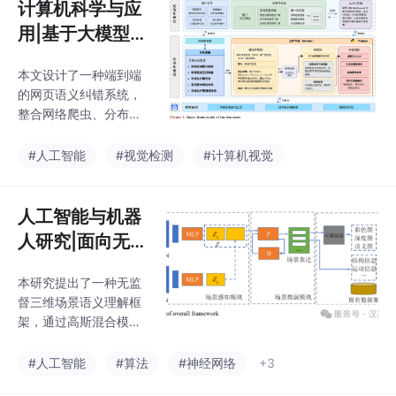
计算机科学与应
用|基于大模型深
度语义理解的智
本文设计了一种端到端
能内容纠错系统
的网页语义纠错系统，
整合网络爬虫、分布式
队列和大语言模型技
术，实现从数据采集到
#人工智能
#视觉检测
#计算机视觉
纠错报告生成的闭环流
程。系统采用模块化设
计，通过多模型协作机
人工智能与机器
制解决长文本处理问
人研究|面向无标
题，并优化提示词提升
签数据的三维场
语义纠错效果。相比传
本研究提出了一种无监
景语义理解方法
统方法，该系统在语义
督三维场景语义理解框
理解准确率和可扩展性
研究
架，通过高斯混合模型
方面表现突出，特别适
层次化扩展实现以对象
用于新闻类网站的内容
为中心的场景表达。该
#人工智能
#算法
#神经网络
+3
审核。未来将探索自适
方法融合空间聚类与二
应网页识别和本地模型