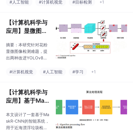
片颜色相近、尺寸小且
#人工智能
#计算机视觉
#目标检测
+1
(FSA)模块的有效性，显
易被遮挡的特点，模型
著提升了小目标病害的
在YOLOv11n基础上创
识别精
新引入C2PSA_Mona模
【计算机科学与
块增强特征提取，并在
应用】显微图像
C3k2模块嵌入EMA注意
中花粉颗粒的自
力机制。实验采用5558
摘要：本研究针对花粉
动检测方法
张真实场景图像，结果
显微图像检测难题，提
显示YOLO-Apple以6.5
出两种改进YOLOv8的
GFLOPs计算量和2.6M
模型：BiFPN-ATFL通
参数量实现mAP@0.5
过跨层特征复用增强多
#计算机视觉
#人工智能
#学习
+1
达84.4%，综合性能优
尺度检测稳定性，Wave
于YOLOv8n等主
let-CG-C2f结合小波变
换与上下文建模提升复
【计算机科学与
杂背景下的检测性能。
应用】基于Mas
基于延安地区6类花粉
k R-CNN的近海
构建的9120张增强数据
本文设计了一套基于Ma
漂浮垃圾智能识
集（含1351个标注目
skR-CNN的智能系统，
标）测试显示，改进模
别与清理路径规
用于近海漂浮垃圾检测
型综合性能优于原YOL