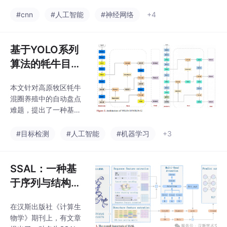
划系统
与清理路径规划。系统
Ov8，其中Wavelet-CG
采用Roboflow海洋垃圾
#cnn
#人工智能
#神经网络
+4
-C2f对松科花粉检测mA
数据集（11类目标/10,0
P达98%。研究表明频
00张图像），通过Res
域特征
Net-50-FPN实现目标
基于YOLO系列
检测（AP53.50%）与
算法的牦牛目标
实例分割（AP52.0
检测与盘点系统
5%），并将清理路径建
本文针对高原牧区牦牛
研究
模为非闭合旅行商问
混圈养殖中的自动盘点
题，结合最近邻贪心算
难题，提出了一种基于
法与2-opt优化（200目
改进YOLO模型的智能
标耗时181.8ms，路径
检测系统。研究构建了1
#目标检测
#人工智能
#机器学习
+3
缩短10.5%）。实验开
8,000张牦牛图像数据
发了Web/桌面双
集，通过在YOLOv11/v
12中集成SAConv、SC
SSAL：一种基
Conv等模块，实现了m
于序列与结构特
AP50 0.994的检测精
征及注意力模型
度。系统结合K230嵌入
在汉斯出版社《计算生
的circRNA-RBP
式平台，可稳定运行于-
物学》期刊上，有文章
40℃~70℃极端环境，
相互作用位点预