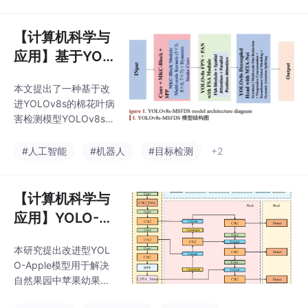
模块降低参数量；2）用
研究为野外中草药智能
BiFPN替换PANet增强
识别提供了可靠技
多尺度特征融合；3）
【计算机科学与
嵌入SE通道注意力机制
应用】基于YOL
优化特征提取。实验表
Ov8S的棉花叶
明改进后模型mAP达97.
本文提出了一种基于改
病害识别与多功
9%，关键指标显著提
进YOLOv8s的棉花叶病
升，满足无人机巡检实
能机器人系统设
害检测模型YOLOv8s-
时需求。研究获国家自
计
MSFDS，通过引入MK
然科学基金等项目支
C-Block模块和注意力
#人工智能
#机器人
#目标检测
+2
持，成果发表于《人工
机制优化特征提取能
智能与机器人研究》
力。研究采用履带式机
（DOI:10.126
器人搭载嵌入式系统进
【计算机科学与
行田间检测，在数据集
应用】YOLO-A
扩充至27,564张图像
pple：一种用于
后，模型准确率达到90.
本研究提出改进型YOL
苹果幼果检测的
9%，较原YOLOv8提升
O-Apple模型用于解决
3.1%。消融实验验证了
改进型目标检测
自然果园中苹果幼果检
多尺度通道注意力(MTA
方法
测难题。针对幼果与叶
-Net)和频域空间注意力