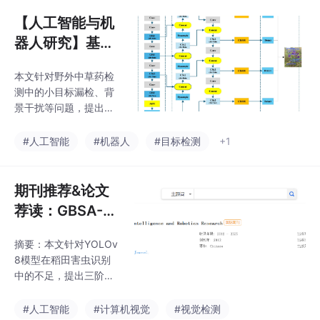
维语义线索进行对象分
部署以降低成本。研究
组，并设计几何、光度
【人工智能与机
成果为智能内容纠错提
和物理三类自监督约束
供了可行框架。
器人研究】基于
进行优化。在ScanNet
改进YOLOv11的
等数据集上的实验表
本文针对野外中草药检
野外中草药目标
明，其重建质量和语义
测中的小目标漏检、背
理解能力优于基线方
检测
景干扰等问题，提出基
法，验证了无标签学习
于YOLOv11的改进模
的有效性。未来将扩展
型。通过将SPPF替换为
#人工智能
#机器人
#目标检测
+1
至动态场景、轻量化设
AIFI模块降低计算复杂
计及机器人交互应用。
度，采用Dysample增
强细节恢复能力，新增
期刊推荐&论文
小目标检测层并嵌入CB
荐读：GBSA-Y
AM注意力机制。实验表
OLOv8：面向复
明，改进模型mAP@0.
摘要：本文针对YOLOv
杂田间场景稻田
5达81.2%，较基线提升
8模型在稻田害虫识别
2.9%，推理速度266FP
害虫的多尺度实
中的不足，提出三阶段
S，参数量仅2.80M，
时检测模型
改进方案：1）采用C2f-
有效提升了复杂场景下
Ghost-DynamicConv
#人工智能
#计算机视觉
#视觉检测
的检测精度与效率。该