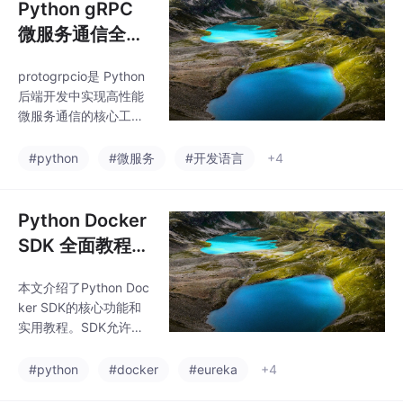
Python gRPC
微服务通信全面
教程：常用 API
protogrpcio是 Python
串联与实战指南
后端开发中实现高性能
微服务通信的核心工
具，其基于 PB 协议和
HTTP/2 的设计，完美
#python
#微服务
#开发语言
+4
解决了传统 REST API
的性能瓶颈和跨语言协
作问题。掌握 gRPC 技
Python Docker
能，能大幅提升你在微
SDK 全面教程：
服务架构、分布式系统
常用 API 串联与
开发中的竞争力——当
本文介绍了Python Doc
实战指南
前主流互联网公司（如
ker SDK的核心功能和
字节、阿里、腾讯）的
实用教程。SDK允许通
后端架构均广泛采用 gR
过Python代码管理Doc
PC 实现服务间通信，
ker资源，替代命令行操
#python
#docker
#eureka
+4
相关岗位需求持续增
作，实现容器编排自动
长。如果你正在寻找后