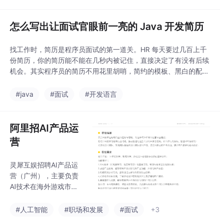
准触达机会，两步提升约面率。
大避坑指南：处理客户
端中断异常、规避日志
怎么写出让面试官眼前一亮的 Java 开发简历
大小限制
找工作时，简历是程序员面试的第一道关。HR 每天要过几百上千
份简历，你的简历能不能在几秒内被记住，直接决定了有没有后续
机会。其实程序员的简历不用花里胡哨，简约的模板、黑白的配色
就好，关键是内容要突出亮点。下面从几个核心部分说说怎么写，
帮你抓住面试官的注意力。
#java
#面试
#开发语言
阿里招AI产品运
营
灵犀互娱招聘AI产品运
营（广州），主要负责
AI技术在海外游戏市场
的应用，包括智能NPC
设计、行为分析等工具
#人工智能
#职场和发展
#面试
+3
开发。要求计算机/数据