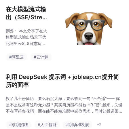
化。主要内容包括： 核
端/全栈开
心价值：提供Python接
在大模型流式输
口操作Docker引擎，解
出（SSE/Strea
决手动命令、自动化部
m）场景下，如
署等问题 环境准备：安
摘要： 本文分享了在大
何高效、合规地
装docker模块并验证连
模型流式输出场景下优
接 常用API： 镜像管
将日志写入阿里
化阿里云SLS日志写入
理：拉取、查看、删除
云 SLS（日志服
的实战经验。针对QPS
镜像 容器全生命周期管
暴增、账单激增、网络
务）
#阿里云
#云计算
理：创建、启动、执行
阻塞及日志丢失等痛
命令、停止、删除 网络
点，提出两大解决方
案：1）内存聚合流式内
​利用 DeepSeek 提示词 + jobleap.cn提升简
容，仅在响应结束时写
历约面率​
入单条结构化日志；2）
采用本地落盘+Logtail
​投了几十份简历，要么石沉大海，要么收到一句 “不合适”—— 你
异步收集或Producer S
是不是也常有这种无力感？其实简历能不能被 HR “捞” 起来，关键
DK避免主线程阻塞。同
不在写得多花哨，而在能不能精准踩中岗位需求，同时让投递渠道
时规范了日志JSON结
帮你 “推一把”。今天就把亲测有效的组合拳分享给你：用 DeepSe
构设计，强调记录TTFT
ek 的高阶提示词把简历改到 “对味”，再靠jobleap.cn让好简历精
#求职招聘
#人工智能
#职场和发展
+2
等关键指标，并给出四