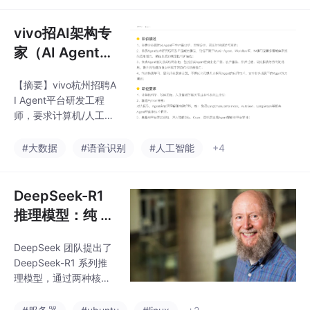
科学/游戏设计背景，熟
悉AI技术、产品思维及
vivo招AI架构专
数据分析，了解游戏行
家（AI Agent方
业，具备国际化视野。
向）
加分项包括AI项目经
【摘要】vivo杭州招聘A
验、游戏开发知识及跨
I Agent平台研发工程
文化沟通能力。
师，要求计算机/人工智
能相关专业本科以上学
历，精通Python语言，
#大数据
#语音识别
#人工智能
+4
熟悉LangChain等Agen
t技术框架。主要职责包
括企业级AI Agent平台
DeepSeek-R1
架构设计、Multi-Agent
推理模型：纯 R
等技术研究应用，以及
L 与蒸馏技术驱
商业化场景落地。需具
DeepSeek 团队提出了
动的推理能力突
备AI平台开发经验，掌
DeepSeek-R1 系列推
握RAG-pipeline技术
破
理模型，通过两种核心
栈，有持续学习能力和
技术路径实现推理能力
团队协作精神。工作内
跃升：一是 **纯强化学