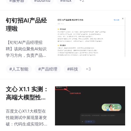
#服务器
#ubuntu
#linux
+2
容涵盖智能体系统能力
习（RL）** 直接训练
建设、行业最佳
（DeepSeek-R1-Zer
o），跳过传统监督微调
钉钉招AI产品经
（SFT），依托规则奖
理啦
励系统（准确性+格式
奖励）和组相对策略优
【钉钉AI产品经理招
化（GRPO）算法，使
聘】该岗位聚焦AI知识
其在数学、编码等推理
学习方向，负责产品规
任务上接近 OpenAI o1-
划、功能设计及迭代优
0912 水平，甚至通过
化。要求：1）对AI技术
#人工智能
#产品经理
#科技
+3
多数投票超越；二是 **
趋势敏感，擅长挖掘应
多阶段训练+冷
用场景；2）有内容产品
经验，理解知识传播逻
文心 X1.1 实测：
辑；3）具备数据驱动
高端大模型性能
思维和跨团队协作能
新突破（附 Pyt
力。核心工作包括探索
百度文心X1.1大模型在
hon 简明入门教
AI在知识获取/沉淀的创
性能测试中展现显著突
新应用，推动产品落地
程）
破：代码生成实现95%
并提升用户体验。工作
一次性运行成功率，中