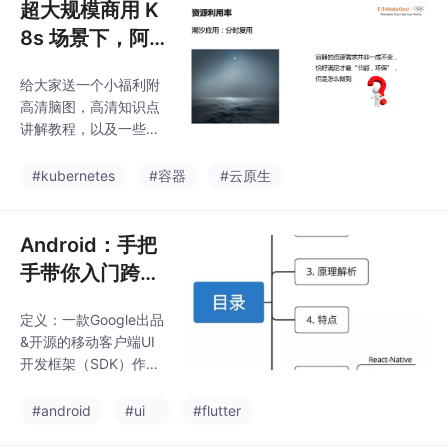
大家早日升职加薪迎娶
超大规模商用 K
白富美走上人生巅峰！
8s 场景下，阿
这样，等真的沉下心来
里巴巴如何动态
学习，不至于被找资料
给大家送一个小福利附
解决容器资源的
分散了心神。另外，给
高清脑图，高清知识点
大家安排了一波学习面
按需分配问题？
讲解教程，以及一些面
试资料：[外链图片转存
试真题及答案解析。送
中…(img-eSvsVHb7-1
给需要的提升技术、准
#kubernetes
#容器
#云原生
720109523011)][外链
备面试跳槽、自身职业
图片转存中…(img-h6Z
规划迷茫的朋友们。器
gIUKm-17201
对于 CPU 的争抢。然
Android：手把
后再适当上调高优先级
手带你入门跨平
容器的相关资源值。如
台UI开发框架Fl
果是内存型资源，这个
定义：一款Google出品
utter
不能直接去缩小低优先
&开源的移动客户端UI
级容器的 cgroup 值，
开发框架（SDK）作
否则会造成 OOM，对
用：用一套代码同时在
于学习内存型资源的调
Android、iOS上快速构
#android
#ui
#flutter
整，我们会在其他分享
建高质量、高性能的原
中继续讨论。这个技术