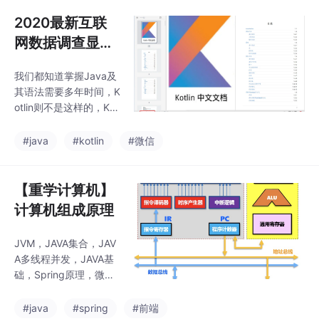
生用户界面开发语言：
比较特殊。给大家送一
Dart语言（高开发效
2020最新互联
个小福利[外链图片转存
率、高性能等）开发
中…
网数据调查显
时，主要基于Framewo
示，Kotlin-势必
rk层；运行时，则是运
我们都知道掌握Java及
取代-Java？
行在 Engine上Engine是
其语法需要多年时间，K
Flutter的独立虚拟机，
otlin则不是这样的，Kot
由它适配 & 提供跨平台
lin的语法并不像Java那
支持；因为其存在，Flu
么复杂。如果你的目标
#java
#kotlin
#微信
tter不使用移动端系统
是大规模地创造一款更
的原生控件， 而是使
加复杂的产品，Java是
更好的选择，并且Java
【重学计算机】
的特点支持这一点，因
计算机组成原理
为比起Kotlin，Java更
加成熟。另一方面，如
JVM，JAVA集合，JAV
果只有Android开发是
A多线程并发，JAVA基
主要的目标，那么毫无
础，Spring原理，微服
疑问你应该选择Kotlin，
务，Netty与RPC，网
因为它在生产这方面具
络，日志，Zookeepe
#java
#spring
#前端
有优势，并且支持Goog