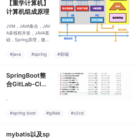
【重学计算机】
计算机组成原理
JVM，JAVA集合，JAV
A多线程并发，JAVA基
础，Spring原理，微服
务，Netty与RPC，网
络，日志，Zookeepe
#java
#spring
#前端
r，Kafka，RabbitM
Q，Hbase，MongoD
B，Cassandra，设计
SpringBoot整
模式，负载均衡，数据
合GitLab-CI实
库，一致性哈希，JAVA
现持续集成_gila
算法，数据结构，加密
,
b ci如何抓取spr
算法，分布式缓存，Ha
doop，Spark，Stor
ingboot的某个
#spring boot
#gitlab
#ci/cd
m，YARN，机器学习，
模块
云计算…中断优先级*
*：硬件响应优先序、软
mybatis以及sp
件