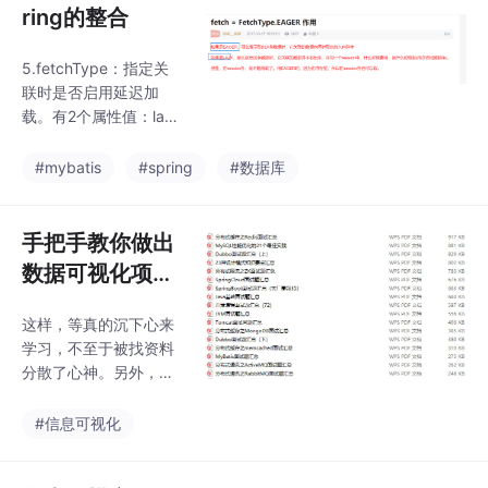
ring的整合
5.fetchType：指定关
联时是否启用延迟加
载。有2个属性值：lazy
（懒加载）、eager，
具体解释如下图：一对
#mybatis
#spring
#数据库
一因为这里是一对一：
所以使用association元
素就可以了。可以这样
手把手教你做出
理解：查询出business
数据可视化项目
表后，将business中or
（七）可视化图
der的id赋值给下面字段
这样，等真的沉下心来
表数据动态获取
为column的。最后通过
学习，不至于被找资料
下面的select语句映射
及界面跳转_dat
分散了心神。另外，给
的sql语句查出对应的or
a view 后端获取
大家安排了一波学习面
der（当然现实生活中一
试资料：以上就是本文
实时 数据 数据
#信息可视化
般都是一对多，或多对
的全部内容，希望对大
多）
可视化
家的面试有所帮助，祝