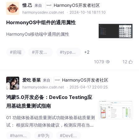
并欢迎开发者交流经验。
harmonyosdev.csdn.net
· 2024-10-16 18:11:10
HormonyOS中组件的通用属性
HarmonyOs移动端中通用的属性
#前端
#开发语言
#typescript
+2
1079
12


爱吃 香菜
HarmonyOS开发者社区
来自
harmonyosdev.csdn.net
· 2025-04-17 22:00:25
鸿蒙5.0开发必备：DevEco Testing应
用基础质量测试指南
01 功能体验基础质量测试功能体验基础质量测
试： 根据应用功能体验建议，检测应用在当前
系统、设备及升级场景下运行是否存在兼容性
#harmonyos
#华为
#DevEco
问题。
1444
12

