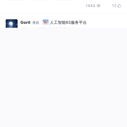
Gorit
人工智能6S服务平台
来自
ai6s.net
· 2023-12-12 00:20:04
记录 DevEco 开发 HarmonyOS 应用开
发问题记录 【持续更新】
鸿蒙应用开发常见问题记录
#鸿蒙
#前端
#DevEco
867
6


白鹿第一帅
HarmonyOS开发者社区
来自
harmonyosdev.csdn.net
· 2025-10-13 17:06:29
最佳实践-DevEco Studio开发体验深度测评
前言 我是郭靖（笔名：白鹿第一帅），中国开发者影响力年度榜
单人物，CSDN博客专家、华为云专家。作为一名专注于大数据与