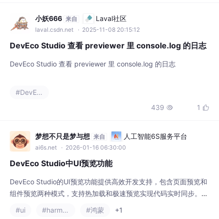
能，采用颜色编码区分垃圾类型，界面设计简
小妖666
Laval社区
来自
洁美观。项目通过集成天行API提供实时查询
laval.csdn.net
· 2025-11-08 20:15:12
服务，为用户提供便捷的垃圾分类指导和环保
DevEco Studio 查看 previewer 里 console.log 的日志
资讯，助力提升公众环保意识。
DevEco Studio 查看 previewer 里 console.log 的日志
#DevEco
439
1


梦想不只是梦与想
人工智能6S服务平台
来自
ai6s.net
· 2026-01-16 06:30:00
DevEco Studio中UI预览功能
DevEco Studio的UI预览功能提供高效开发支持，包含页面预览和
组件预览两种模式，支持热加载和极速预览实现代码实时同步。核
心特性包括：Inspector双向联动调试、动态分辨率适配和@Previ
#ui
#harmonyos
#鸿蒙
+1
ew参数化预览。该工具集显著提升鸿蒙应用UI开发效率，但需注
943
14


意极速预览的使用限制，最终效果仍需真机验证。开发者应善用组