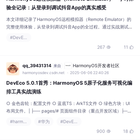
验全记录：从登录到调试抖音App的真实感受
本文详细记录了HarmonyOS远程模拟器（Remote Emulator）的
完整使用体验，从登录到调试抖音App的全过程。通过实战测试，
展示了Remote Emulator在跨设备调试、快速验证等方面的优势，
#DevEco
同时对比了与本地模拟器的适用场景，为开发者提供了实用的优化
267
11


技巧和决策指南。
qq_39431314
HarmonyOS开发者社区
来自
harmonyosdev.csdn.net
· 2025-06-06 22:40:26
DevEco 5.0.1首秀：HarmonyOS 5原子化服务可视化编
排工具实战演练
○ 金色齿轮：配置文件 ○ 蓝底TS：ArkTS文件 ○ 绿色方块：UI
布局文件。│├── pages/# 页面组件目录（重点开发区域）├──
src/main/ets# ArkTS代码核心区。模拟器快速启动：支持Phone/
#harmonyos
#华为
#DevEco
Tablet/穿戴设备一键部署。多设备同步预览：同时显示Phone/折
900
18


叠屏/平板三种尺寸。HiLog过滤器：按标签/级别筛选日志（支持
正则表达式）// 左侧窗口：ViewMo