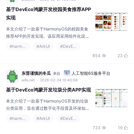
基于DevEco鸿蒙开发校园美食推荐APP
交易效率。
实现
本文介绍了一款基于HarmonyOS的校园美食
推荐APP的开发实现。该应用采用组件化设
计，包含首页轮播推荐、分类浏览、购物车管
#harmonyos
#ArkUI
#DevEco
理、个人中心和商品详情五大核心模块。首页
854
23


使用Swiper组件实现轮播图，分类模块采用左
右分栏布局，购物车支持商品增删和实时计
价，个人中心展示用户信息与订单状态，详情
东晋谨慎的冬瓜
人工智能6S服务平台
来自
页提供商品信息展示和加入购物车功能。项目
ai6s.net
· 2026-02-24 10:40:08
运用HarmonyOS声明式UI框架，通过状态管
基于DevEco鸿蒙开发垃圾分类APP实现
理和数据库操作实现数据
本文介绍了一款基于HarmonyOS开发的垃圾
分类应用，旨在通过数字化手段普及环保知
识。该应用采用ArkTS语言开发，包含首页轮
#harmonyos
#ArkUI
#DevEco
播图、快速查询导航、新闻资讯、智能搜索和
733
19


个人中心等核心功能模块。系统实现了垃圾分
类查询、数据统计、网络请求和页面导航等功