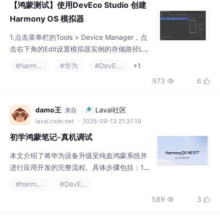
Harmony OS 模拟器
1.点击菜单栏的Tools > Device Manager，点
击右下角的Edit设置模拟器实例的存储路径Loc
al Emulator Location，Mac默认存储在 ~/.Hu
#harmonyos
#华为
#DevEco
+1
awei/Emulator/deployed下，
973
6


damo王
Laval社区
来自
laval.csdn.net
· 2025-09-13 21:31:19
初学鸿蒙笔记-真机调试
本文介绍了将华为设备升级至纯血鸿蒙系统并
进行应用开发的完整流程。具体步骤包括：1)
确认设备支持版本并准备真机；2)将系统升级
#harmonyos
#DevEco
到最新鸿蒙版本；3)开启开发者选项和USB调
589
3


试；4)使用优质数据线连接电脑；5)在DevEc
o Studio中配置项目签名；6)选择设备并运行
应用。文章还提供了调试过程中的注意事项，
惜.己
HarmonyOS开发者社区
来自