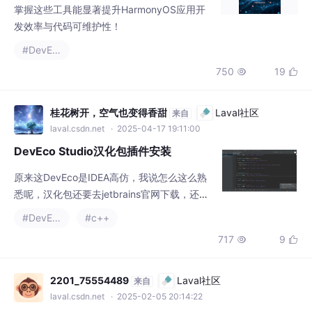
发效率与代码可维护性！
#DevEco
750
19


桂花树开，空气也变得香甜
Laval社区
来自
laval.csdn.net
· 2025-04-17 19:11:00
DevEco Studio汉化包插件安装
原来这DevEco是IDEA高仿，我说怎么这么熟
悉呢，汉化包还要去jetbrains官网下载，还要
找对应版本……好麻烦，还是这样直接导包简
#DevEco
#c++
单。偶然间看看文件夹，发现有个文件夹叫plu
717
9


gins，其实就是插件的意思。刚安装好DevEco
Studio，然后看着英文界面一脸懵逼。重新启
动就是中文界面了，我又去网上看了别人怎么
2201_75554489
Laval社区
来自
操作的。点进去一看，有个叫chinese的文件
laval.csdn.net
· 2025-02-05 20:14:22
夹。再点进去一看，一个jar包。一瞬
【鸿蒙测试】使用DevEco Studio 创建