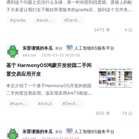
子大多是让我们去下载好所需版本的gradle后，放到这个文件夹
下，然而，你照着他们这么做了之后重启AS，你发现并没有生
#gradle
#android studio
#DevEco
效！实际上你应该这样处理：1.在gradle下载网址上下载好你所需
2473
4


的gradle版本，比如博主需要的是gradle-6.5，你需要的gradle版
本会在报错信息里提示；2.下载好之后解压到任意目录下；3.在AS
的Settin
东晋谨慎的冬瓜
人工智能6S服务平台
来自
ai6s.net
· 2026-03-02 16:20:06
基于 HarmonyOS鸿蒙开发校园二手闲
置交易应用开发
本文介绍了一个基于HarmonyOS开发的校园
二手闲置交易应用。该应用采用ArkTS框架和
关系型数据库，实现了用户管理、商品交易、
#harmonyos
#ArkUI
#DevEco
购物车、订单处理等核心功能。详细阐述了各
950
19


模块的设计与实现，包括用户认证、商品发布
浏览、购物车管理、订单生成等业务流程，并
提供了数据库表结构和关键代码示例。该平台
东晋谨慎的冬瓜
人工智能6S服务平台
来自
为高校学生提供了一个便捷、安全的二手物品
ai6s.net
· 2026-02-27 15:21:49
交易解决方案，有效提升了校园内闲置物品的