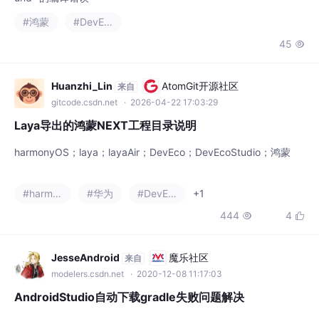
#鸿蒙
#DevEco
45

Huanzhi_Lin
AtomGit开源社区
来自
gitcode.csdn.net
· 2026-04-22 17:03:29
Laya导出的鸿蒙NEXT工程目录说明
harmonyOS；laya；layaAir；DevEco；DevEcoStudio；鸿蒙
#harmonyos
#华为
#DevEco
+1
444
4


JesseAndroid
魔乐社区
来自
modelers.csdn.net
· 2020-12-08 11:17:03
AndroidStudio自动下载gradle失败问题解决
遇到这个问题之后没什么头绪，第一时间想到找度娘。度娘上的帖