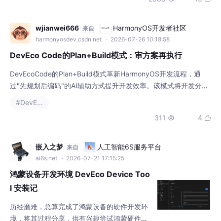
望本文能够帮助开发者更好地掌握OpenHarm
ony应用开发技巧，为用户提供更加优质的应
wjianwei666
HarmonyOS开发者社区
来自
用体验。
harmonyosdev.csdn.net
· 2026-07-26 10:18:58
DevEco Code的Plan+Build模式：审方案再执行
DevEcoCode的Plan+Build模式革新HarmonyOS开发流程，通
过"先规划后编码"的AI辅助方式提升开发效率。该模式将开发分为
Plan（由AI生成技术方案并审查）和Build（基于确认方案生成代
#DevEco
码）两阶段，显著减少返工并提高代码质量。典型流程包括需求输
311
4


入、AI方案生成与审查、代码实现与测试。以计数器组件开发为
例，展示了从方案设计到代码生成的全过程。该模式尤其适合
嵌入之梦
人工智能6S服务平台
来自
ai6s.net
· 2026-07-21 17:15:25
鸿蒙设备开发环境 DevEco Device Too
l 安装记
历经磨难，总算完成了鸿蒙设备的硬件开发环
境，将其过程分享，供有兴趣尝试鸿蒙硬件开
发的朋友参考。