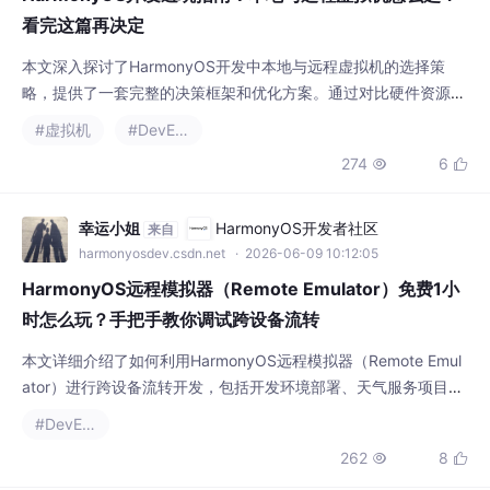
看完这篇再决定
本文深入探讨了HarmonyOS开发中本地与远程虚拟机的选择策
略，提供了一套完整的决策框架和优化方案。通过对比硬件资源占
用、启动速度、设备型号覆盖等关键因素，帮助开发者根据项目需
#虚拟机
#DevEco
求选择最佳环境。文章还分享了DevEco工具链的使用技巧和混合
274
6


环境下的智能调度方案，提升开发效率。
幸运小姐
HarmonyOS开发者社区
来自
harmonyosdev.csdn.net
· 2026-06-09 10:12:05
HarmonyOS远程模拟器（Remote Emulator）免费1小
时怎么玩？手把手教你调试跨设备流转
本文详细介绍了如何利用HarmonyOS远程模拟器（Remote Emul
ator）进行跨设备流转开发，包括开发环境部署、天气服务项目创
建和远程模拟器联调。通过DevEco Studio和HarmonyOS SDK，
#DevEco
开发者可以在1小时免费体验中掌握超级终端设备联动的核心技
262
8


术，提升开发效率。