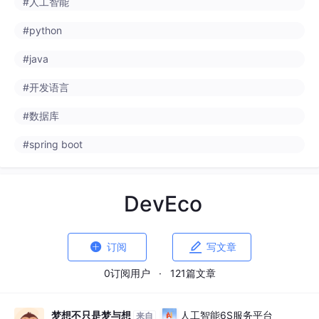
#python
#java
#开发语言
#数据库
#spring boot
DevEco


订阅
写文章
0订阅用户
·
121篇文章
梦想不只是梦与想
人工智能6S服务平台
来自
ai6s.net
· 8小时前