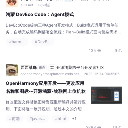
鸿蒙 DevEco Code：Agent模式
DevEcoCode提供三种Agent开发模式：Build模式适用于简单任
务，自动完成编码到部署全流程；Plan+Build模式面向复杂需求，
先交互式规划任务再执行；Goal模式实现全自动闭环开发，从需求
#harmonyos
#DevEco
分析到自动验证迭代。三种模式支持不同场景，自动化程度递增，
135
9


其中Goal模式可输出结构化文档并实现全链路自主迭代。使用时需
配置模拟器进行推包验证，通过指令可灵活切换模式。
西西菜鸟
开源鸿蒙跨平台开发者社区
来自
openharmonycrossplatform.csdn.net
· 2023-12-14 00:36:06
OpenHarmony应用开发——更改应用
名称和图标--开源鸿蒙-物联网上位机软
件开发
修改配置文件替换图标资源重新编译并运行应
用。下面将逐一展开说明。通过本文的介绍，
我们了解了如何在OpenHarmony项目中更改
#前端
#javascript
#html
+1
应用的名称和图标。这个过程虽然简单，但对
2888
16


于提升应用的识别度和用户体验至关重要。希