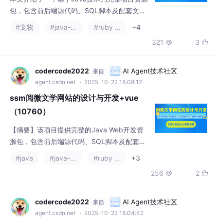
包，包含前后端源代码、SQL脚本及配套文档
（论文、PPT、开题报告）。项目采用SSM+S
#宠物
#java-ee
#ruby on rails
+4
pringBoot+Vue框架，使用JSP页面和MySQL
321
3


数据库，支持IDEA/Eclipse开发环境。提供项
目演示视频、运行截图及远程调试服务，所有
资料可通过文末联系方式获取。适合需要完整
codercode2022
AI Agent技术社区
来自
项目参考或学习Java全栈开发的同学。
agent.csdn.net
· 2025-10-22 18:08:12
ssm阅微文学网站的设计与开发+vue
（10760）
【摘要】该项目提供完整的Java Web开发资
源包，包含前后端源代码、SQL脚本及配套文
档（论文、PPT、开题报告）。采用主流技术
#java
#java-ee
#ruby on rails
+3
栈：Java+SSM+SpringBoot+Vue+JSP+MyS
256
2


QL，支持IDEA/Eclipse开发环境。附赠项目演
示视频、运行截图及远程调试服务，需通过文
末联系方式获取资料包。（94字）
codercode2022
AI Agent技术社区
来自
agent.csdn.net
· 2025-10-22 18:04:42