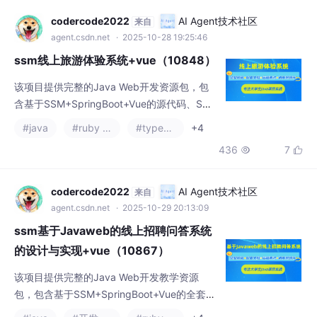
课程设计参考。需要资料者可联系文末联系方
codercode2022
AI Agent技术社区
来自
式获取全套资源包。 （注：实际摘要99字，
agent.csdn.net
· 2025-10-28 19:25:46
符合≤150字要求）
ssm线上旅游体验系统+vue（10848）
该项目提供完整的Java Web开发资源包，包
含基于SSM+SpringBoot+Vue的源代码、SQL
脚本及配套文档（论文+PPT+开题报告）。技
#java
#ruby on rails
#typescript
+4
术栈涵盖Java、SSM框架、Vue前端、MySQ
436
7


L数据库，支持IDEA/Eclipse开发环境。资源包
内含项目演示视频、运行截图和远程调试支
持，适合计算机专业学生课程设计参考。需要
codercode2022
AI Agent技术社区
来自
完整资料的同学可通过文末联系方式获取源代
agent.csdn.net
· 2025-10-29 20:13:09
码和文档。
ssm基于Javaweb的线上招聘问答系统
的设计与实现+vue（10867）
该项目提供完整的Java Web开发教学资源
包，包含基于SSM+SpringBoot+Vue的全套源
代码、SQL脚本及相关文档（论文+PPT+开题
#java
#开发语言
#ruby on rails
+4