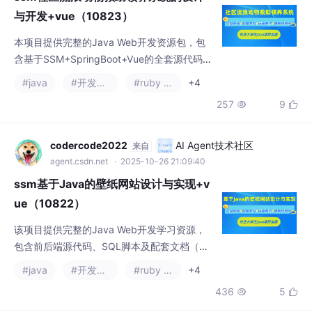
与开发+vue（10823）
本项目提供完整的Java Web开发资源包，包
含基于SSM+SpringBoot+Vue的全套源代码、
SQL脚本及配套文档（论文+PPT+开题报
#java
#开发语言
#ruby on rails
+4
告）。技术栈涵盖Java、MySQL、JSP及主
257
9


流前后端框架，支持IDEA/Eclipse开发环境，
并附赠远程调试服务。项目资源包括演示视
频、运行截图和控屏包，有需要者可联系文末
codercode2022
AI Agent技术社区
来自
名片获取。
agent.csdn.net
· 2025-10-26 21:09:40
ssm基于Java的壁纸网站设计与实现+v
ue（10822）
该项目提供完整的Java Web开发学习资源，
包含前后端源代码、SQL脚本及配套文档（论
文+PPT+开题报告）。采用主流技术栈：Java
#java
#开发语言
#ruby on rails
+4
+SSM/SpringBoot+Vue/JSP，MySQL数据
436
5


库，支持IDEA/Eclipse开发环境。提供项目演
示视频、运行截图及远程调试服务，适合学生