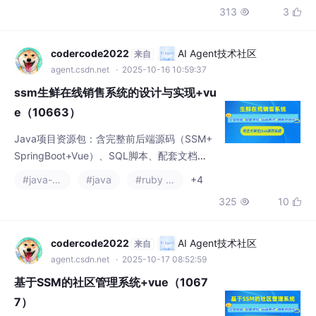
313
3


e开发。提供项目演示视频及界面截图，需要
资料的同学可通过文末联系方式领取。（99
字）
codercode2022
AI Agent技术社区
来自
agent.csdn.net
· 2025-10-16 10:59:37
ssm生鲜在线销售系统的设计与实现+vu
e（10663）
Java项目资源包：含完整前后端源码（SSM+
SpringBoot+Vue）、SQL脚本、配套文档
（论文+PPT+开题报告）、远程调试包及运行
#java-ee
#java
#ruby on rails
+4
说明。技术栈涵盖Java、JSP、MySQL，支
325
10


持IDEA/Eclipse开发环境。提供项目演示视频
及截图参考，有需要者可联系文末获取资源。
（98字）
codercode2022
AI Agent技术社区
来自
agent.csdn.net
· 2025-10-17 08:52:59
基于SSM的社区管理系统+vue（1067
7）