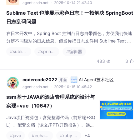
agent.csdn.net
· 2025-10-14 21:42:40
Sublime Text 也能显示彩色日志！一招解决 SpringBoot
日志乱码问题
在日常开发中，Spring Boot 控制台日志自带颜色，方便我们快速
分辨不同级别的日志信息。但当你把日志文件用 Sublime Text 打
开时，常常会看到一堆奇怪的字符，比如，日志内容变得非常难
#sublime text
#spring boot
#编辑器
读。这其实是因为日志中包含了 ANSI 转义码，普通文本编辑器不
483
3


会自动解析这些颜色码。别担心！只需一个插件，就能让 Sublime
Text 像终端一样显示彩色日志，彻底告别乱码！
codercode2022
AI Agent技术社区
来自
agent.csdn.net
· 2025-10-15 10:45:42
ssm基于JAVA的酒店管理系统的设计与
实现+vue（10647）
Java项目资源包：含完整源代码（前后端+SQ
L）、配套文档（论文/PPT/开题报告）、远程
调试包及运行教程。技术栈涵盖Java/SSM/Sp
#java
#echarts
#ruby on rails
+4
ringBoot/Vue/JSP/MySQL，支持IDEA/Eclips