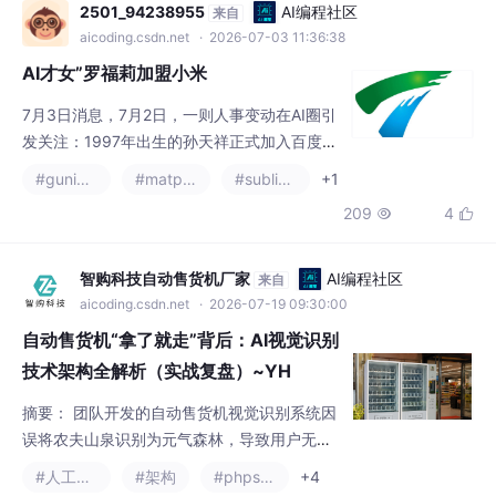
2501_94238955
AI编程社区
来自
aicoding.csdn.net
· 2026-07-03 11:36:38
AI才女”罗福莉加盟小米
7月3日消息，7月2日，一则人事变动在AI圈引
发关注：1997年出生的孙天祥正式加入百度，
出任基础模型研发部（BMU）负责人，同时进
#gunicorn
#matplotlib
#sublime text
+1
入百度模型委员会（BMC）。腾讯方面，除引
209
4


入姚顺雨担任首席AI科学家外，2026年3月正
式启动“青云计划”实习生招聘，面向AI大模型
相关技术领域的顶尖本硕博同学，开放大语言
智购科技自动售货机厂家
AI编程社区
来自
模型、多模态、智能体等六大技术领域。其
aicoding.csdn.net
· 2026-07-19 09:30:00
中，薪酬政策上不封顶。2026届秋季校园招聘
自动售货机“拿了就走”背后：AI视觉识别
计划发放超70
技术架构全解析（实战复盘）~YH
摘要： 团队开发的自动售货机视觉识别系统因
误将农夫山泉识别为元气森林，导致用户无法
取货。传统售货机因机械出货逻辑存在“尺寸绑
#人工智能
#架构
#phpstorm
+4
架”和“卡货玄学”问题，而AI视觉方案则面临密