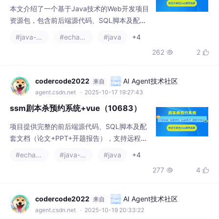
本文介绍了一个基于Java技术的Web开发项目
资源包，包含前后端源代码、SQL脚本及配套
文档（论文、PPT、开题报告）。采用SSM+S
#java-ee
#echarts
#java
+4
pringBoot+Vue技术栈，支持JSP页面和MyS
262
2


QL数据库，提供远程调试服务。项目演示视频
和运行截图可供参考，完整资料可通过文末联
系方式获取。 （注：摘要严格控制在150字
codercode2022
AI Agent技术社区
来自
内，共99字）
agent.csdn.net
· 2025-10-17 19:27:43
ssm剧本杀预约系统+vue（10683）
项目提供完整的前后端源代码、SQL脚本及配
套文档（论文+PPT+开题报告），支持远程调
试。采用Java语言开发，基于SSM/SpringBo
#echarts
#java-ee
#java
+4
ot框架，前端使用Vue/JSP技术，MySQL数据
277
4


库存储，支持IDEA/Eclipse开发环境。包含项
目演示视频、运行截图及控屏包，方便学习参
考。需要资料的同学可通过文末联系方式领
codercode2022
AI Agent技术社区
来自
取。
agent.csdn.net
· 2025-10-19 20:33:22