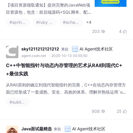
【项目资源领取通知】提供完整的JavaWeb项
目资源包，包含：前后端源码+SQL脚本、配
套文档（论文+PPT+开题报告）、远程调试控
#spring cloud
#ruby on rails
#echarts
+4
屏包。采用Java+SSM/SpringBoot+Vue/JSP
203
4


技术栈，MySQL数据库，支持IDEA/Eclipse开
发环境。附项目演示视频及运行截图，需要的
同学可添加文末联系方式领取。（98字）
sky1211212121212
AI Agent技术社区
来自
agent.csdn.net
· 2025-10-13 05:55:50
C++中智能指针与动态内存管理的艺术从RAII到现代C+
+最佳实践
从RAII原则的确立到现代智能指针的完善，C++在动态内存管理方
面已经形成了一套成熟、安全、高效的体系。理解并熟练运用`uni
que_ptr`、`shared_ptr`和`weak_ptr`，遵循“资源生命周期即对
#sublime text
象生命周期”的理念，是现代C++程序员编写健壮、清晰、可维护
908
25


代码的关键。这不仅是对技术的掌握，更是对资源管理艺术的实
践。
Java面试题精选
AI Agent技术社区
来自