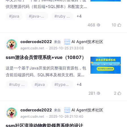
供完整源代码（前后端+SQL脚本）和配套文
档（论文+PPT+开题报告）。项目采用SSM、
#java
#java-ee
#ruby on rails
+4
SpringBoot、Vue等技术框架，使用MySQL数
468
10


据库，支持IDEA/Eclipse开发环境。包含项目
演示视频、运行截图和远程调试服务，有需要
的读者可通过文末联系方式获取资料。技术栈
codercode2022
AI Agent技术社区
来自
涵盖Java、JSP、Vue等主流开发技术。
agent.csdn.net
· 2025-10-25 21:33:08
ssm游泳会员管理系统+vue（10807）
这是一个基于Java开发的完整项目资源包，包
含前后端源代码、SQL脚本及相关文档。采用
SSM+SpringBoot+Vue技术栈，使用MySQL
#ruby on rails
#java
#typescript
+4
数据库，支持IDEA/Eclipse开发环境。项目提
281
2


供演示视频、开题报告、毕业论文等全套文
档，并附远程调试服务。需要完整资源的同学
可通过文末联系方式获取源代码和配套资料
codercode2022
AI Agent技术社区
来自
包。（注：实际摘要需根据具体项目内容调
agent.csdn.net
· 2025-10-26 21:10:40
整，以上为示例框架）
ssm社区流浪动物救助领养系统的设计