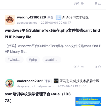
391
8


集遮挡、包装相似、光线变化三大挑战。最终
通过四层架构（图像采集、边缘计算、改进YO
LOv8算法、称重校验）实现工业级解决方
weixin_42180229
AI Agent技术社区
来自
案，综合识别准确率提升至98.6%，并通过自
agent.csdn.net
· 2025-08-04 00:08:47
动归零、NMS调优、帧差追踪解决传感器漂
windows平台SublimeText保存.php文件报错can‘t find
移、多件漏检、商品放回等
PHP binary file
【代码】windows平台SublimeText保存.php文件报错can‘t find P
HP binary file。
#windows
#php
#sublime text
296
3


codercode2022
亚马逊云科技技术品牌专区
来自
devpress.csdn.net/awstech
· 2025-09-19 19:31:06
ssm培训学校教学管理平台+vue（103
78）