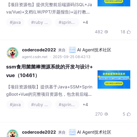
【项目资源包】提供完整前后端源码(SQL+Ja
va/Vue)+文档(LW/PPT/开题报告)+运行教
程。技术栈：SpringBoot+SSM+Vue/JSP+My
#java
#ruby on rails
#spring cloud
+4
SQL，支持IDEA/Eclipse开发。包含项目演示
482
18


视频、截图及远程调试服务。需要资料的同学
请联系文末名片领取。（99字）
codercode2022
AI Agent技术社区
来自
agent.csdn.net
· 2025-09-25 08:42:13
ssm食用菌菌棒溯源系统的开发与设计+
vue（10461）
【项目资源领取】提供基于Java+SSM+Sprin
gBoot+Vue的完整项目资源包，包含前后端源
代码、SQL脚本、配套文档（论文+PPT+开题
#java
#ruby on rails
#spring cloud
+4
报告）及运行教程。技术栈涵盖JSP、MySQ
270
5


L，支持IDEA/Eclipse开发，附演示视频和项目
截图。需要资料的同学可通过文末联系方式获
取远程调试服务及控屏包。（98字）
codercode2022
AI Agent技术社区
来自