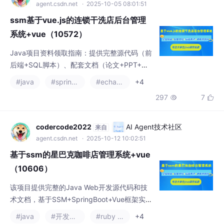
agent.csdn.net
· 2025-10-05 08:01:51
ssm基于vue.js的连锁干洗店后台管理
系统+vue（10572）
Java项目资料领取指南：提供完整源代码（前
后端+SQL脚本）、配套文档（论文+PPT+开
题报告）及远程调试支持。技术栈包含Java/S
#java
#spring cloud
#echarts
+4
SM/SpringBoot/Vue/JSP/MySQL，支持IDE
297
7


A/Eclipse开发环境。附项目演示视频和截图，
有需要者可联系文末名片获取资料包。
codercode2022
AI Agent技术社区
来自
agent.csdn.net
· 2025-10-12 10:02:51
基于ssm的星巴克咖啡店管理系统+vue
（10606）
该项目提供完整的Java Web开发源代码和技
术文档，基于SSM+SpringBoot+Vue框架实
现，包含前后端代码、SQL脚本及配套文档
#java
#开发语言
#ruby on rails
+4
（论文+PPT+开题报告）。技术栈涵盖Java、