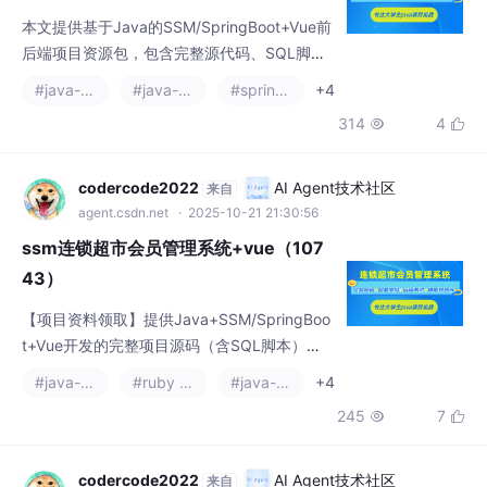
本文提供基于Java的SSM/SpringBoot+Vue前
后端项目资源包，包含完整源代码、SQL脚
本、配套文档（论文+PPT+开题报告）及远程
#java-ee
#java-zookeeper
#spring boot
+4
调试服务。项目采用主流技术栈：Java+SSM/
314
4


SpringBoot+Vue/JSP+MySQL，支持IDEA/Ec
lipse开发环境。资料包含项目演示视频、运行
截图及详细技术说明。需要获取资源的同学可
codercode2022
AI Agent技术社区
来自
联系文章底部联系方式领取。
agent.csdn.net
· 2025-10-21 21:30:56
ssm连锁超市会员管理系统+vue（107
43）
【项目资料领取】提供Java+SSM/SpringBoo
t+Vue开发的完整项目源码（含SQL脚本）、
配套文档（论文/PPT/开题报告）及远程调试
#java-ee
#ruby on rails
#java-zookeeper
+4
服务。技术栈涵盖JSP、MySQL，支持IDEA/E
245
7


clipse开发环境。包含项目演示视频及运行截
图，有需要者可联系文末名片获取资料包。
（99字）
codercode2022
AI Agent技术社区
来自