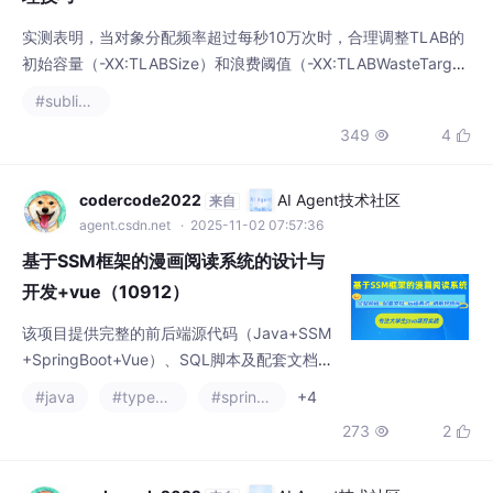
实测表明，当对象分配频率超过每秒10万次时，合理调整TLAB的
初始容量（-XX:TLABSize）和浪费阈值（-XX:TLABWasteTarget
Percent）可显著提升吞吐量。随着Java应用规模的不断增长，如
#sublime text
何通过精细化调优垃圾回收机制（GC）和内存管理系统，成为突
349
4


破性能瓶颈的核心要素。本文构建了从原理到实践的完整技术体
系，通过持续的调优组合策略和技术跟踪，Java应用在万亿级对
象处理场景
codercode2022
AI Agent技术社区
来自
agent.csdn.net
· 2025-11-02 07:57:36
基于SSM框架的漫画阅读系统的设计与
开发+vue（10912）
该项目提供完整的前后端源代码（Java+SSM
+SpringBoot+Vue）、SQL脚本及配套文档
（论文+PPT+开题报告），支持远程调试。采
#java
#typescript
#spring boot
+4
用JSP页面和MySQL数据库，使用IDEA/Eclip
273
2


se开发环境。包含项目演示视频和运行截图，
有需要者可联系文章下方联系方式获取资料
包。技术栈涵盖主流Java框架和前端Vue技
codercode2022
AI Agent技术社区