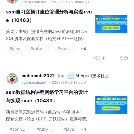
agent.csdn.net
· 2025-09-25 08:44:53
ssm自习室预订座位管理分析与实现+vu
e（10463）
摘要：本项目提供完整的Java前后端源代码、
SQL脚本及配套文档（论文+PPT+开题报
告），采用SSM+SpringBoot+Vue技术栈开
#java
#ruby on rails
#spring cloud
+4
发，数据库使用MySQL，支持IDEA/Eclipse开
159
5


发环境。包含项目演示视频、运行截图及远程
调试服务，有需要者可联系文末联系方式获取
资料包。（99字）
codercode2022
AI Agent技术社区
来自
agent.csdn.net
· 2025-09-26 18:52:01
ssm数据结构课程网络学习平台的设计
与实现+vue（10483）
项目提供完整源代码（前后端+SQL脚本）、
配套文档（论文+PPT+开题报告）及远程调试
服务。采用Java+SSM+SpringBoot+Vue技术
#spring cloud
#ruby on rails
#java
+4
栈，支持JSP页面和MySQL数据库，使用IDE