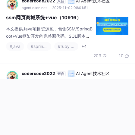
来自
术。
agent.csdn.net
· 2025-11-02 08:01:51
ssm网页商城系统+vue（10916）
本文提供Java项目资源包，包含SSM/SpringB
oot+Vue框架开发的完整源代码、SQL脚本及
配套文档（论文+PPT+开题报告）。项目采用
#java
#spring boot
#ruby on rails
+4
MySQL数据库，支持IDEA/Eclipse开发环境，
203
10


提供远程调试和演示视频。需要获取资源的同
学可通过文末联系方式领取。技术栈涵盖Jav
a、JSP及主流Web开发框架。
codercode2022
AI Agent技术社区
来自
agent.csdn.net
· 2025-11-02 19:50:36
ssm西藏民族大学创新学分管理系统分
析与设计+vue(10920)
本文介绍了完整的Java项目资源包，包含SS
M/SpringBoot+Vue前后端源代码、SQL脚本
及配套文档（论文+PPT+开题报告）。项目采
#java
#typescript
#spring boot
+4
用Java语言开发，结合Vue前端和MySQL数据