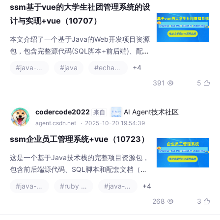
ssm基于vue的大学生社团管理系统的设
计与实现+vue（10707）
本文介绍了一个基于Java的Web开发项目资源
包，包含完整源代码(SQL脚本+前后端)、配套
文档(论文+PPT+开题报告)及远程调试服务。
#java-ee
#java
#echarts
+4
项目采用SSM+SpringBoot+Vue技术栈，使用
391
5


JSP页面和MySQL数据库，支持IDEA/Eclipse
开发环境。文末提供联系方式获取资源，并附
有项目演示视频和运行截图供参考。
codercode2022
AI Agent技术社区
来自
agent.csdn.net
· 2025-10-20 19:54:39
ssm企业员工管理系统+vue（10723）
这是一个基于Java技术栈的完整项目资源包，
包含前后端源代码、SQL脚本和配套文档（论
文+PPT+开题报告）。项目采用SSM+Spring
#java-ee
#ruby on rails
#java-zookeeper
+4
Boot+Vue框架，使用JSP页面和MySQL数据
268
3


库，支持IDEA/Eclipse开发环境。提供项目演
示视频、运行截图和远程调试服务。需要完整