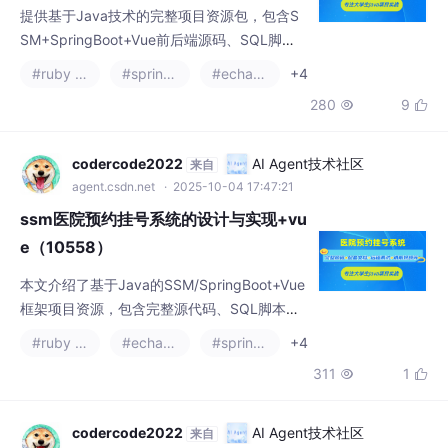
提供基于Java技术的完整项目资源包，包含S
SM+SpringBoot+Vue前后端源码、SQL脚本
及配套文档（论文+PPT+开题报告）。项目采
#ruby on rails
#spring cloud
#echarts
+4
用Mysql数据库，支持IDEA/Eclipse开发环
280
9


境，附赠远程调试服务与运行演示视频。包含
JSP页面技术实现，提供项目截图参考。需要
获取资源的同学可联系文末联系方式领取完整
codercode2022
AI Agent技术社区
来自
控屏包和资料包。
agent.csdn.net
· 2025-10-04 17:47:21
ssm医院预约挂号系统的设计与实现+vu
e（10558）
本文介绍了基于Java的SSM/SpringBoot+Vue
框架项目资源，包含完整源代码、SQL脚本、
配套文档（论文+PPT+开题报告）及远程调试
#ruby on rails
#echarts
#spring cloud
+4
服务。技术栈包括Java、SSM/SpringBoot、
311
1


Vue、JSP、MySQL，支持IDEA/Eclipse开发
环境。提供项目演示视频和运行截图，有需要
者可联系文末获取资料。
codercode2022
AI Agent技术社区
来自