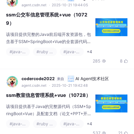
agent.csdn.net
· 2025-10-21 19:44:05
ssm公交车信息管理系统+vue（1072
9）
该项目提供完整的Java前后端开发资源包，包
含基于SSM+SpringBoot+Vue的全套源代码、
SQL脚本及配套文档（论文+PPT+开题报
#java-ee
#ruby on rails
#java-zookeeper
+4
告）。技术栈涵盖Java、JSP、MySQL数据
285
8


库，支持IDEA/Eclipse开发环境，并附赠远程
调试服务。项目资料包括演示视频、运行截图
及详细说明文档，有需要者可联系文章底部获
codercode2022
AI Agent技术社区
来自
取完整资源包。（99字）
agent.csdn.net
· 2025-10-21 19:42:48
ssm教室信息管理系统+vue（10728）
该项目提供基于Java的完整源代码（SSM+Sp
ringBoot+Vue）及配套文档（论文+PPT+开题
报告），包含数据库脚本和远程调试支持。技
#java-ee
#ruby on rails
#java-zookeeper
+4
术栈涵盖Java、SSM框架、SpringBoot、Vu
537
21

