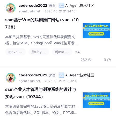
资料的同学可通过文末联系方式获取源代码和
codercode2022
AI Agent技术社区
来自
文档资源包。
agent.csdn.net
· 2025-10-21 21:24:16
ssm基于Vue的戏剧推广网站+vue（10
738）
本项目提供基于Java的完整源代码及配套文
档，包含SSM、SpringBoot和Vue框架开发的
前后端系统。技术栈涵盖JSP页面、MySQL数
#java-ee
#ruby on rails
#java-zookeeper
+4
据库及IDEA/Eclipse开发工具，配套LW+PPT
262
9


+开题报告等文档资料，并提供远程调试服
务。项目演示视频和运行截图可供参考，源代
码和SQL脚本完整可运行。需要资料的同学可
codercode2022
AI Agent技术社区
来自
联系下方名片获取。
agent.csdn.net
· 2025-10-21 21:32:20
ssm企业人才管理与测评系统的设计与
实现+vue（10744）
本资源提供完整的Java项目源码及配套文档，
包含前后端代码、SQL脚本、论文、PPT和开