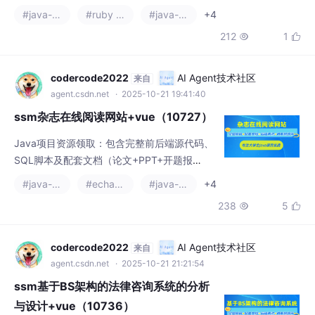
题报告。采用SSM+SpringBoot+Vue技术栈，
#java-ee
#ruby on rails
#java-zookeeper
+4
支持JSP页面和MySQL数据库，可在IDEA/Ecli
212
1


pse环境运行。附赠远程调试控屏包和项目演
示视频，方便学习者快速掌握。适合Java开发
学习者使用，需要完整资料可联系文末获取。
codercode2022
AI Agent技术社区
来自
agent.csdn.net
· 2025-10-21 19:41:40
ssm杂志在线阅读网站+vue（10727）
Java项目资源领取：包含完整前后端源代码、
SQL脚本及配套文档（论文+PPT+开题报
告），支持远程调试。技术栈采用Java+SSM/
#java-ee
#echarts
#java-zookeeper
+4
SpringBoot+Vue/JSP+MySQL，开发工具为I
238
5


DEA/Eclipse。提供项目演示视频及运行截
图，需要者可联系文章下方名片获取资源包。
codercode2022
AI Agent技术社区
来自
agent.csdn.net
· 2025-10-21 21:21:54
ssm基于BS架构的法律咨询系统的分析
与设计+vue（10736）