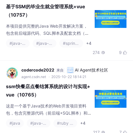
基于SSM的毕业生就业管理系统+vue
（10757）
本项目提供完整的Java Web开发解决方案，
包含前后端源代码、SQL脚本及配套文档（论
文+PPT+开题报告）。采用主流技术栈：Java
#java-ee
#java-zookeeper
#spring boot
+4
+SSM+SpringBoot+Vue+JSP+MySQL，支持
274
9


IDEA/Eclipse开发环境。包含项目演示视频、
运行截图及远程调试服务，适合计算机专业学
生课程设计或毕业设计参考。需要完整资料的
codercode2022
AI Agent技术社区
来自
同学可通过文末联系方式获取源代码和文档
agent.csdn.net
· 2025-10-22 18:14:21
包。
ssm快餐店点餐结算系统的设计与实现+
vue（10765）
这是一个基于Java技术的Web开发项目资料
包，包含完整源代码（前后端+SQL脚本）和
配套文档（论文+PPT+开题报告）。技术栈采
#java
#java-ee
#ruby on rails
+4
用SSM+SpringBoot+Vue框架，结合JSP和M
217
7

