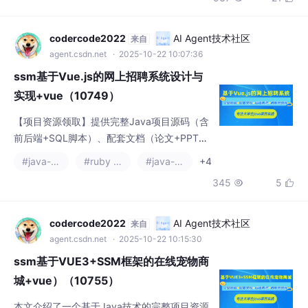
e、JSP及MySQL，支持IDEA/Eclipse开发。
项目包含演示视频和运行截图，需要者可联系
文末获取资料。
codercode2022
AI Agent技术社区
来自
agent.csdn.net
· 2025-10-22 10:07:36
ssm基于Vue.js的网上招聘系统设计与
实现+vue（10749）
【项目资源领取】提供完整Java项目源码（含
前后端+SQL脚本）、配套文档（论文+PPT
+开题报告）及远程调试服务。采用SSM+Spri
#java-ee
#ruby on rails
#java-zookeeper
+4
ngBoot+Vue技术栈，支持JSP页面与MySQL
345
5


数据库，适用IDEA/Eclipse开发环境。附项目
演示视频及运行截图，资源获取请查看文末联
系方式。（45字） 精简版： Java+SSM+Spri
codercode2022
AI Agent技术社区
来自
ngBoot+Vue项目资源包（含源码/文档/调试服
agent.csdn.net
· 2025-10-22 10:15:30
务），支持
ssm基于VUE3+SSM框架的在线宠物商
城+vue）（10755）
本文介绍了一个基于Java技术的完整项目资源