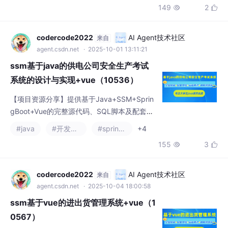
149
2


A/Eclipse开发。包含项目演示视频和运行截
图，有需要者可联系文末获取资源。
codercode2022
AI Agent技术社区
来自
agent.csdn.net
· 2025-10-01 13:11:21
ssm基于java的供电公司安全生产考试
系统的设计与实现+vue（10536）
【项目资源分享】提供基于Java+SSM+Sprin
gBoot+Vue的完整源代码、SQL脚本及配套文
档（论文+PPT+开题报告），含远程调试服
#java
#开发语言
#spring cloud
+4
务。技术栈包含JSP、MySQL，支持IDEA/Ecli
155
3


pse开发环境。附项目演示视频、运行截图及
详细技术说明。需要资料的同学可联系文章底
部名片获取。（92字）
codercode2022
AI Agent技术社区
来自
agent.csdn.net
· 2025-10-04 18:00:58
ssm基于vue的进出货管理系统+vue（1
0567）