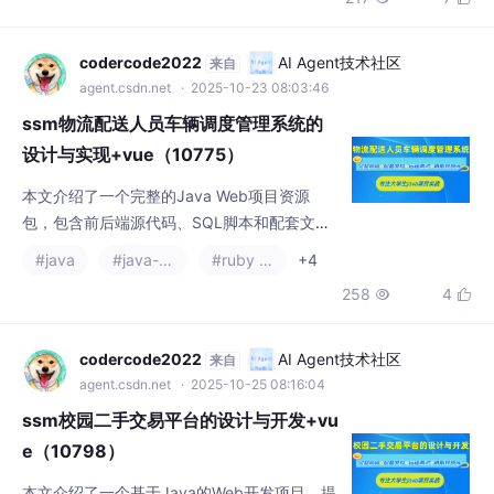
ySQL数据库，支持IDEA/Eclipse开发环境。项
目提供演示视频、运行截图和技术说明，并附
赠远程调试控屏包。需要者可联系文章底部联
codercode2022
AI Agent技术社区
来自
系方式获取全套资料。
agent.csdn.net
· 2025-10-23 08:03:46
ssm物流配送人员车辆调度管理系统的
设计与实现+vue（10775）
本文介绍了一个完整的Java Web项目资源
包，包含前后端源代码、SQL脚本和配套文档
（论文+PPT+开题报告）。项目采用SSM+Sp
#java
#java-ee
#ruby on rails
+4
ringBoot+Vue技术栈，使用MySQL数据库，
258
4


支持IDEA/Eclipse开发环境。提供运行视频演
示、远程调试服务和项目截图预览。需要完整
资源的读者可联系文章底部指定方式获取。
codercode2022
AI Agent技术社区
来自
agent.csdn.net
· 2025-10-25 08:16:04
ssm校园二手交易平台的设计与开发+vu
e（10798）
本文介绍了一个基于Java的Web开发项目，提