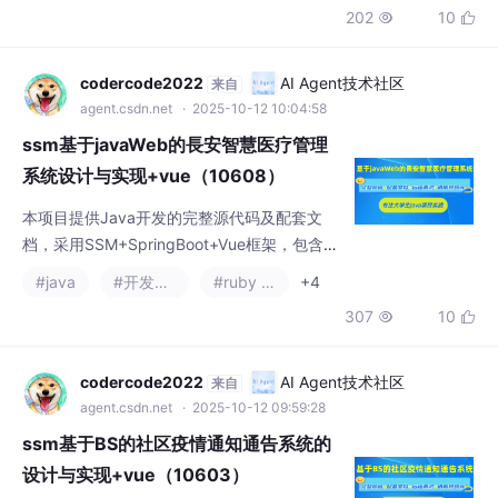
202
10


MySQL、JSP等技术，支持IDEA/Eclipse开发
环境。提供项目演示视频、运行截图及远程调
试服务，需要者可联系文章底部获取资源。
codercode2022
AI Agent技术社区
来自
agent.csdn.net
· 2025-10-12 10:04:58
ssm基于javaWeb的長安智慧医疗管理
系统设计与实现+vue（10608）
本项目提供Java开发的完整源代码及配套文
档，采用SSM+SpringBoot+Vue框架，包含前
后端代码、SQL脚本和运行教程。技术栈涵盖
#java
#开发语言
#ruby on rails
+4
JSP、MySQL等，支持IDEA/Eclipse开发环
307
10


境。附项目演示视频、截图及开题报告等资
料，提供远程调试服务。需领取资料请联系文
末联系方式。 （注：已去除重复提示语并压缩
codercode2022
AI Agent技术社区
来自
至99字）
agent.csdn.net
· 2025-10-12 09:59:28
ssm基于BS的社区疫情通知通告系统的
设计与实现+vue（10603）