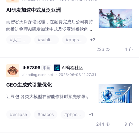
AI研发加速中式及泛亚洲
而智谷天厨深谙此理，在融资完成后公司将持
续推进物理AI研发加速中式及泛亚洲餐饮的全
球化落地，同时智谷天厨准备实现品牌的全面
#人工智能
#sublime text
#phpstorm
+2
升级，拟更名为“仟弈智能”，以此匹配自身全
226
4


球化战略与“烹饪大数据+物理AI”的技术内核。
海尔和橡鹿的合作，智谷天厨的融资，软银与
不停科技的联手，这些事件的真正意义，不在
th57896
AI编程社区
来自
于某一个产品、某一轮融资，而在于它们共同
aicoding.csdn.net
· 2026-06-03 11:27:31
指向一个清晰的产业方向——炒菜机器人正在
GEO生成式引擎优化
从技术尝鲜期，走向规模化落地的
让豆包 各类大模型在智能作答时预先收录i。
#eclipse
#macos
#phpstorm
+1
244
9

