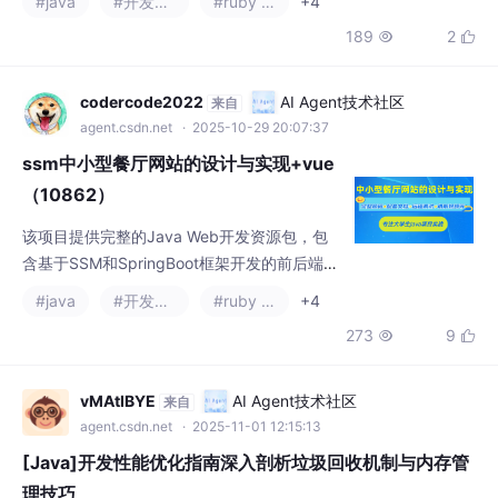
报告）。技术栈涵盖Java、MySQL、JSP等
189
2


主流技术，支持IDEA/Eclipse开发环境。配套
提供远程调试服务、项目演示视频及运行截
图，适合学习Java Web开发的同学参考使
codercode2022
AI Agent技术社区
来自
用。需要资料的同学可通过文末联系方式获取
agent.csdn.net
· 2025-10-29 20:07:37
源代码和全套文档资料。
ssm中小型餐厅网站的设计与实现+vue
（10862）
该项目提供完整的Java Web开发资源包，包
含基于SSM和SpringBoot框架开发的前后端源
代码、SQL脚本及配套文档（论文+PPT+开题
#java
#开发语言
#ruby on rails
+4
报告）。采用Vue和JSP实现前端界面，MySQ
273
9


L作为数据库，支持IDEA/Eclipse开发环境。提
供项目演示视频、运行截图及远程调试服务，
需要的用户可通过文末联系方式获取全部资料
vMAtIBYE
AI Agent技术社区
来自
和技术支持。
agent.csdn.net
· 2025-11-01 12:15:13
[Java]开发性能优化指南深入剖析垃圾回收机制与内存管
理技巧