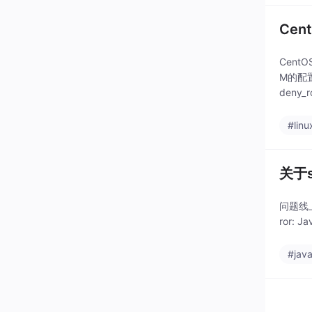
Ce
Cent
M的配置文件
deny_r
#linu
关于s
问题线上程
ror: J
#jav