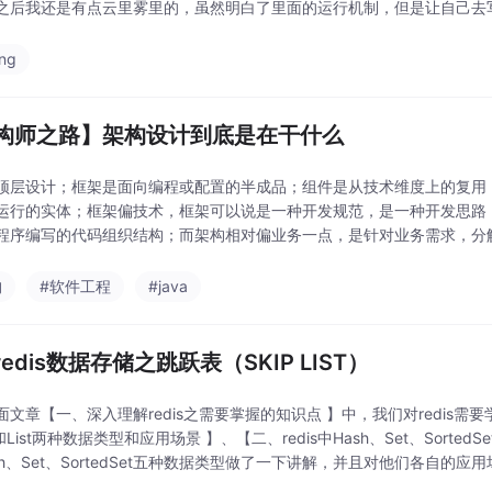
之后我还是有点云里雾里的，虽然明白了里面的运行机制，但是让自己去写
ing
构师之路】架构设计到底是在干什么
顶层设计；框架是面向编程或配置的半成品；组件是从技术维度上的复用
运行的实体；框架偏技术，框架可以说是一种开发规范，是一种开发思路
程序编写的代码组织结构；而架构相对偏业务一点，是针对业务需求，分
模块、组件组成，他们之间相互关系是怎么样的，需要更多的考虑
构
#软件工程
#java
edis数据存储之跳跃表（SKIP LIST）
面文章【一、深入理解redis之需要掌握的知识点 】中，我们对redis需
ng和List两种数据类型和应用场景 】、【二、redis中Hash、Set、SortedS
ash、Set、SortedSet五种数据类型做了一下讲解，并且对他们各自的