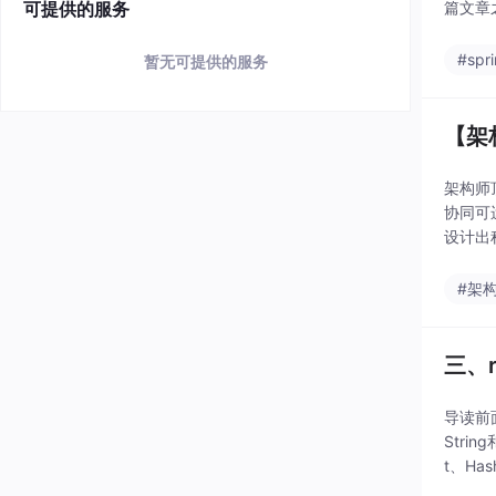
可提供的服务
篇文章
#spr
暂无可提供的服务
【架
架构师
协同可
设计出
统、子
#架
三、r
导读前
Stri
t、H