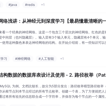
表
#java
#redis
+1
网络浅讲：从神经元到深度学习【最易懂最清晰的
来看一个经典的神经网络。这是一个包含三个层次的神经网络。红色的是
是中间层（也叫隐藏层）。输入层有3个输入单元，隐藏层有4个单元，输
一使用这种颜色来表达神经网络的结构。在开始介绍前，有一些知识可以先
时，输入层与输出层的节点数往往是固定的，中间层则可以自由指定；2.
表着预测过程
度学习
#神经网络
#人工智能
+1
构数据的数据库表设计及使用 - 2. 路径枚举（Path 
 MySQL 为例。文档比较长，故分为5部分发出：路径枚举模型路径枚举（Pat
存从根节点到本节点经过的所有节点枚举。创建一个表，为了方便就把人
通过将所有祖先的信息联合成一个字符串，并保存为每个节点的一个属性。字
 也可以写成 ‘A/C/