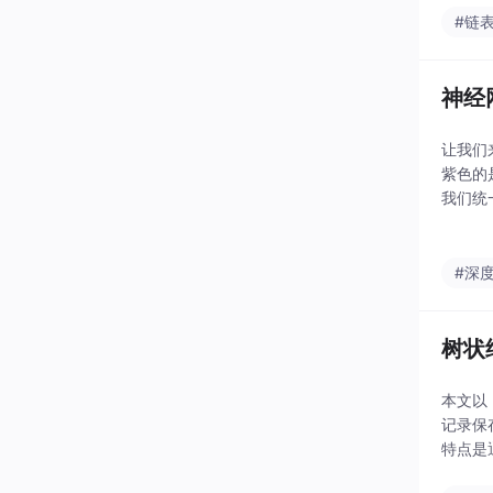
#链
神经
让我们
紫色的
我们统
经网络
箭头代
#深
树状结
本文以
记录保
特点是
tring