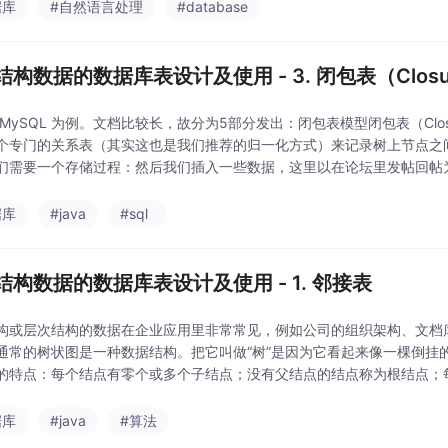
据库
#自然语言处理
#database
构数据的数据库表设计及使用 - 3. 闭包表（Closur
 MySQL 为例。文档比较长，故分为5部分发出：闭包表模型闭包表（Clos
个专门的关系表（其实这也是我们推荐的归一化方式）来记录树上节点之
们需要一个存储过程：然后我们插入一些数据，这里以在论坛里发帖回帖
身和它上级贴子的关系以及距离：获取闭包表
据库
#java
#sql
结构数据的数据库表设计及使用 - 1. 邻接表
构或层次结构的数据在企业应用里非常常见，例如公司的组织架构、文档
通常的树状图是一种数据结构。把它叫做“树”是因为它看起来像一棵倒挂
的特点：每个结点有零个或多个子结点；没有父结点的结点称为根结点；
每个子结点可以分为多个不相交的子树。树结构是一种非线性存
据库
#java
#算法