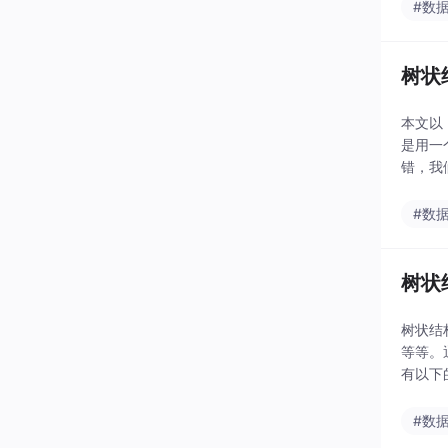
#数
树状结
本文以
是用一
错，我
子与自
#数
树状
树状结
等等。
有以下
点外，
#数