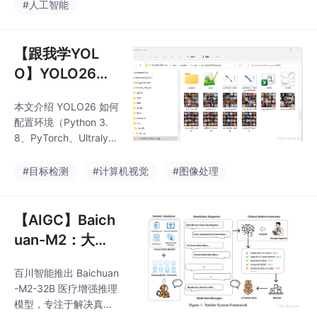
Docker Desktop 和 Gi
#人工智能
t）开始，通过官方脚本
拉取预构建镜像并完成
初始化配置。重点介绍
【跟我学YOL
了 AI 模型（Kimi）和飞
O】YOLO26
书消息渠道的接入方
（4）ROP 分类
法，包括 Web 控制台
本文介绍 YOLO26 如何
模型训练
访问、设备配对、飞书
配置环境（Python 3.
应用创建与权限配置。
8、PyTorch、Ultralyti
最后通过发送测试消息
cs）并下载预训练模
验证了消息收发功能。
型，重点演示使用自定
#目标检测
#计算机视觉
#图像处理
Docker 部署方式具有
义数据集训练分类模
环境隔离、一键启停
型。
【AIGC】Baich
uan-M2：大语
言模型在医疗领
百川智能推出 Baichuan
域的动态验证框
-M2-32B 医疗增强推理
架
模型，专注于解决真实