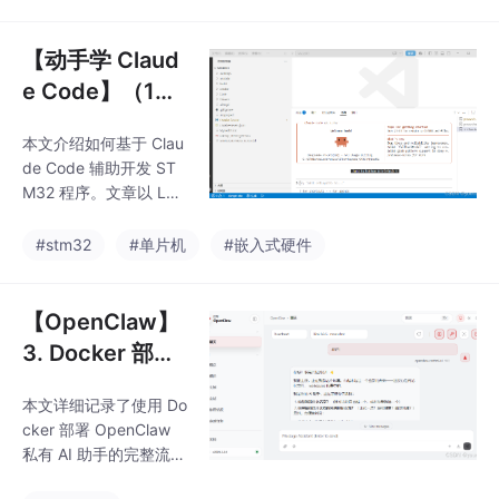
l 启动、账号配对及基础
测试，帮助读者使用微
信远程查看目录、读取
【动手学 Claud
文件、解释代码和处理
e Code】（1
简单编程任务。
1） 基于 Claude
本文介绍如何基于 Clau
Code 开发 STM
de Code 辅助开发 ST
32 程序
M32 程序。文章以 LED
闪烁实验为例，演示新
建 STM32 工程、配置
#stm32
#单片机
#嵌入式硬件
外设、在 VSCode 中打
开工程、让 Claude Co
de 解析工程结构与程序
【OpenClaw】
代码，并辅助编写和修
3. Docker 部署
改 LED 闪烁程序。最后
实战完全指南
通过编译、烧录和运行
本文详细记录了使用 Do
验证，说明 Claude Co
cker 部署 OpenClaw
de 与 STM32 工具链的
私有 AI 助手的完整流
分工及协同方法。
程。从环境准备（安装