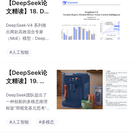
【DeepSeek论
文精读】18. De
epSeek V4：迈
DeepSeek-V4 系列推
入百万上下文的
出两款高效混合专家
普惠智能
（MoE）模型：DeepS
eek-V4-Pro 和DeepSe
ek-V4-Flash，均支持
#人工智能
百万token上下文。本
文详细翻译 DeepSeek-
V4 技术报告。
【DeepSeek论
文精读】19. 多
模态：用视觉基
DeepSeek团队提出了
元思考
一种创新的多模态推理
框架“用视觉基元思考”
（Thinking with Visual
Primitives），通过将点
#人工智能
#多模态
和边界框作为最小思维