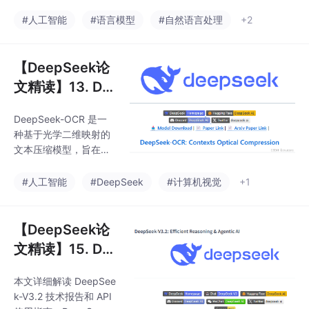
世界中的各类医疗推理
任务。该模型通过对真
#人工智能
#语言模型
#自然语言处理
+2
实医疗问题进行领域微
调，在保持卓越通用能
力的同时，实现了医疗
【DeepSeek论
性能的突破性提升。本
文精读】13. De
文详细解读该团队的技
epSeek-OCR：
术论文Baichuan-M2：
DeepSeek-OCR 是一
上下文光学压缩
大语言模型在医疗领域
种基于光学二维映射的
的动态验证框架。
文本压缩模型，旨在高
效处理长文本内容。本
文精读翻译 DeepSeek-
#人工智能
#DeepSeek
#计算机视觉
+1
OCR 技术报告，介绍
项目下载和使用方法。
【DeepSeek论
文精读】15. De
epSeek-V3.2：
本文详细解读 DeepSee
开拓开源大型语
k-V3.2 技术报告和 API
言模型新前沿