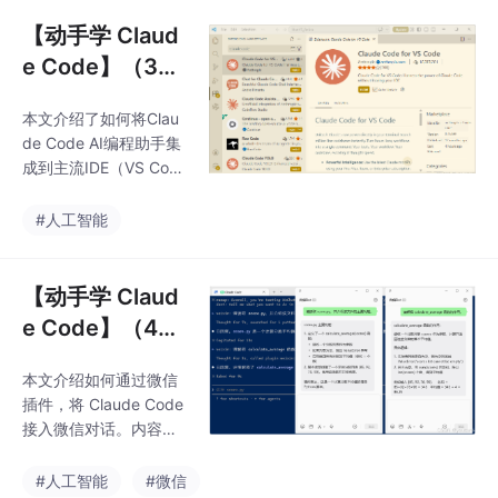
单元嵌入推理过程，解
决传统多模态大模型
【动手学 Claud
（MLLMs）在空间推理
e Code】（3）
任务中的指代鸿沟问
Claude Code
题。该模型基于高效的
本文介绍了如何将Clau
与 IDE 的集成
DeepSeek-V4-Flash架
de Code AI编程助手集
构，结合自研DeepSee
成到主流IDE（VS Cod
k-ViT，实现了7056倍
e和PyCharm）中的详
的视觉令牌压缩，显著
细步骤。本文详细说明
#人工智能
提升了推理效率。
如何在 VS Code 中安
装 Claude Code 扩
展、配置 DeepSeek 等
【动手学 Claud
第三方模型 API，并结
e Code】（4）
合提示框、权限模式、
Claude Code
命令菜单、上下文管理
本文介绍如何通过微信
接入微信对话
和文件引用等功能演示
插件，将 Claude Code
基本操作。
接入微信对话。内容包
括环境准备、插件安
装、扫码登录、Channe
#人工智能
#微信