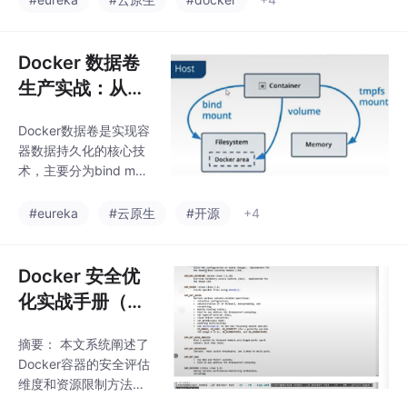
ub与私有仓库；2）Do
ckerHub的详细使用方
法，涵盖镜像打标签、
Docker 数据卷
登录认证、推送流程及
生产实战：从基
国内加速配置；3）私
础到千万级并发
有仓库Registry的搭建
Docker数据卷是实现容
优化与避坑指南
与HTTPS加密传输配
器数据持久化的核心技
置；4）企业级仓库Har
术，主要分为bind mou
bor的部署与管理，包含
nt和managed volume
RBAC权限控制、镜像
两种类型。bind mount
#eureka
#云原生
#开源
+4
复制等高级功能。文章
直接将宿主机目录挂载
通过底层原理剖析、常
到容器，性能高但移植
见问题排查指
性差；managed volum
Docker 安全优
e由Docker自动管理，
化实战手册（企
存储在/var/lib/docker/
业级硬核版）
volumes目录下，移植
摘要： 本文系统阐述了
性好但控制性弱。 关键
Docker容器的安全评估
特性对比： bind mount
维度和资源限制方法。
支持精确控制宿主机路
安全评估主要基于五个