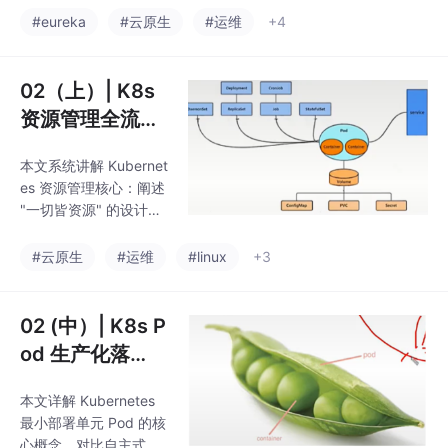
径，适合配置文件挂载
核心维度：Linux命名空
#eureka
#云原生
#运维
+4
ma
间隔离机制、控制组资
源控制、内核能力机
制、Docker服务端防护
02（上）| K8s
以及安全增强机制。资
资源管理全流
源限制方面详细介绍了
程：命令、配
CPU、内存和磁盘IO的
本文系统讲解 Kubernet
置、生产避坑
限制方法，包括使用--c
es 资源管理核心：阐述
pu-period/--cpu-quot
"一切皆资源" 的设计哲
a限制CPU使用量、--m
学与资源层级，对比三
emory限制内存使用、-
种资源管理方式；详解
#云原生
#运维
#linux
+3
-device-write-bps限制
kubectl 命令语法、常
磁盘
用资源类型及实战操
作，提供核心代码逐行
02 (中）| K8s P
解析、企业级生产应用
od 生产化落
方案、优化空间及常见
地：从配置到优
问题排障指南，覆盖从
本文详解 Kubernetes
化全流程
基础到生产的全流程要
最小部署单元 Pod 的核
点。
心概念，对比自主式 Po