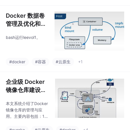
点，到镜像搜索、拉
ng）。部署时需配置
取、备份、删除的全流
程管理，再到容器启
Docker 数据卷
动、运维、数据传输、
管理及优化和安
日志查询、外网访问的
全优化
全生命周期操作，12 个
bash运行leevol1。
核心技能全覆盖，每条
命令都配套逐行释义和
避坑提示，零基础也能
一步到位学会 Docke
#docker
#容器
#云原生
+1
r，运维、开发入门必备
实操手册。
企业级 Docker
镜像仓库建设与
运维规范
本文系统介绍了Docker
镜像仓库的管理与应
用。主要内容包括：1）
Docker仓库概念解析，
区分公共仓库DockerH
#eureka
#云原生
#docker
+4