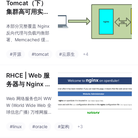
Tomcat（下）
集群高可用实
战：反向代理・
本部分完整覆盖 Nginx
负载均衡・分布
反向代理与负载均衡部
式 Session
署、Memcached 缓存
原理与操作、MSM 分
布式 Session 共享实现
#开源
#tomcat
#云原生
+4
三大核心模块，对所有
Linux 命令、Nginx 与
Tomcat 配置逐行解析
RHCE | Web 服
底层动作，标注高频坑
务器与 Nginx 全
点与排错指南，结合千
栈详解
万级并发场景给出企业
Web 网络服务也叫 WW
级高可用优化方案。
W (World Wide Web 全
球信息广播) 万维网服
务，一般是指能够让用
户通过 浏览器访问到互
#linux
#oracle
#架构
+3
联网中文档等资源的服