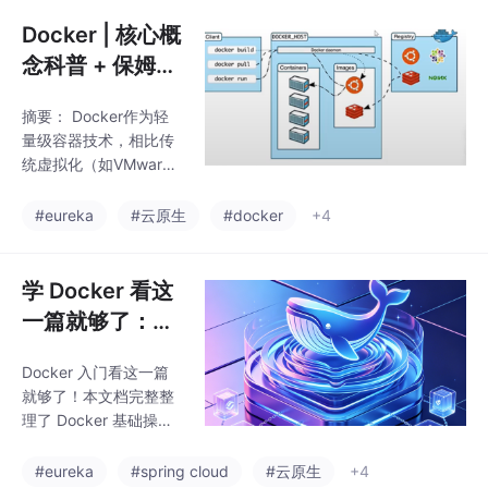
务Windows 系统中默认
Web 服务程序是 I I S (I
Docker | 核心概
nternet Information Se
念科普 + 保姆级
rvices), 这是一款图形
部署
化的网 站管理工具，IIS
摘要： Docker作为轻
程序不光能提供 Web
量级容器技术，相比传
网站服务，还能够提供
统虚拟化（如VMwar
FTP､NMTP､SMTP 等
e）更高效、资源利用率
服务功能
更高，通过共享主机内
#eureka
#云原生
#docker
+4
核实现秒级启动，显著
降低能耗（如阿里云服
务器耗电对比）。其核
学 Docker 看这
心优势包括：轻量级
一篇就够了：镜
（MB级镜像）、一致性
像与容器全操作
（跨环境运行）、可移
Docker 入门看这一篇
保姆级教程
植性（无缝迁移）及高
就够了！本文档完整整
效扩展，适用于开发
理了 Docker 基础操作
（Build Once, Run Any
全链路，从镜像加速器
where）和运维（Confi
配置解决拉取慢的痛
#eureka
#spring cloud
#云原生
+4
gure Once, Run Anythi