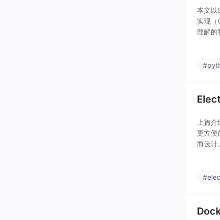
本文以
实现（C
理解的
层次的
#pyt
Ele
上篇介绍
更方便的
而设计。它
#elec
Doc