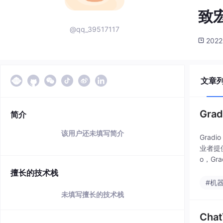
致宏
@qq_39517117
2022
文章
Gr
简介
该用户还未填写简介
Grad
业者提供
o，Gr
程。通
擅长的技术栈
#机
未填写擅长的技术栈
Cha