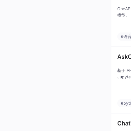
OneA
模型。
#语
Ask
基于 
Jupyt
#pyt
Cha