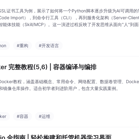
SSL证书工具为例，展示了如何将一个Python脚本逐步升级为AI可调用
ode Import），到命令行工具（CLI），再到服务化架构（Server-Cl
智能体技能（Skill/MCP）。这一演进过程反映了开发思维从面向"人"到
升级，工具不仅获得了执
hon
#重构
#开发语言
ker 完整教程(5,6) | 容器编译与编排
ocker教程，涵盖基础概念、常用命令、网络配置、数据卷管理、Dockerfile
排和镜像仓库操作。适合初学者到进阶用户，包含大量实践案例。
ker
#容器
#运维
adio 全指南 | 轻松构建和托管机器学习界面