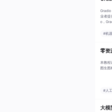
Grad
业者提供
o，Gr
程。通
#机
零资源
本教程讲
图生图
#人
大模型 