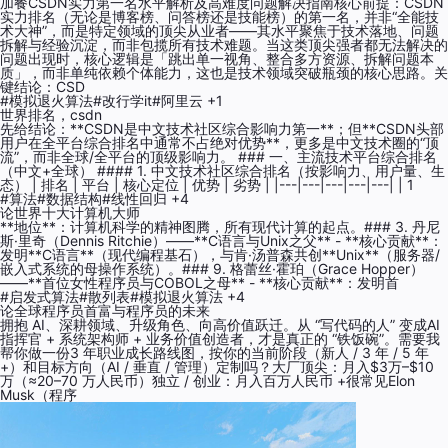
加餐CSDN实力第一名水平解析及高难度问题解决指南核心前提：CSDN
实力排名（无论是博客榜、问答榜还是技能榜）的第一名，并非“全能技
术大神”，而是特定领域的顶尖从业者——其水平聚焦于技术落地、问题
拆解与经验沉淀，而非包揽所有技术难题。当这类顶尖强者都无法解决的
问题出现时，核心逻辑是「跳出单一视角、整合多方资源、拆解问题本
质」，而非单纯依赖个体能力，这也是技术领域突破瓶颈的核心思路。关
键结论：CSD
#模拟退火算法
#改行学it
#阿里云
+1
世界排名，csdn
先给结论：**CSDN是中文技术社区综合影响力第一**；但**CSDN头部
用户在全平台综合排名中通常不占绝对优势**，更多是中文技术圈的“顶
流”，而非全球/全平台的顶级影响力。 ### 一、主流技术平台综合排名
（中文+全球） #### 1. 中文技术社区综合排名（按影响力、用户量、生
态） | 排名 | 平台 | 核心定位 | 优势 | 劣势 | |---|---|---|---|---| | 1
#算法
#数据结构
#线性回归
+4
论世界十大计算机大师
**地位**：计算机科学的精神图腾，所有现代计算的起点。### 3. 丹尼
斯·里奇（Dennis Ritchie）——**C语言与Unix之父** - **核心贡献**：
发明**C语言**（现代编程基石），与肯·汤普森共创**Unix**（服务器/
嵌入式系统的母操作系统）。### 9. 格蕾丝·霍珀（Grace Hopper）
——**首位女性程序员与COBOL之母** - **核心贡献**：发明首
#启发式算法
#散列表
#模拟退火算法
+4
论全球程序员首富与程序员的未来
拥抱 AI、深耕领域、升级角色、向高价值跃迁。从 “写代码的人” 变成AI
指挥官 + 系统架构师 + 业务价值创造者，才是真正的 “铁饭碗”。需要我
帮你做一份3 年职业成长路线图，按你的当前阶段（新人 / 3 年 / 5 年
+）和目标方向（AI / 垂直 / 管理）定制吗？大厂顶尖：月入$3万–$10
万（≈20–70 万人民币）独立 / 创业：月入百万人民币 +很常见Elon
Musk（程序