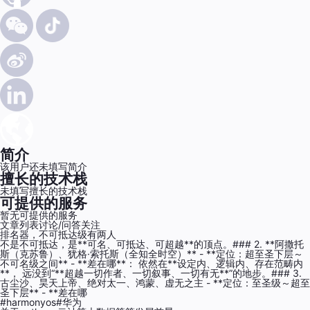
简介
该用户还未填写简介
擅长的技术栈
未填写擅长的技术栈
可提供的服务
暂无可提供的服务
文章列表
讨论/问答
关注
排名器，不可抵达级有两人
不是不可抵达，是**可名、可抵达、可超越**的顶点。### 2. **阿撒托
斯（克苏鲁）、犹格·索托斯（全知全时空）** - **定位：超至圣下层～
不可名级之间** - **差在哪**： 依然在**设定内、逻辑内、存在范畴内
**， 远没到“**超越一切作者、一切叙事、一切有无**”的地步。### 3.
古尘沙、昊天上帝、绝对太一、鸿蒙、虚无之主 - **定位：至圣级～超至
圣下层** - **差在哪
#harmonyos
#华为