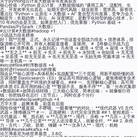
关于pythong云计算大数据等等发展前景
核心价值：Python 是云计算、大数据领域的 “通用工具”，适配性、生
态、开发效率无出其右，短期无替代风险；就业前景：需求高、薪资优，
重点往 “Python + 云原生 + 大数据 + AI” 复合型方向发展，竞争力会大
幅提升；长期趋势：和云、AI 深度绑定，是数字化转型的核心技术，5-
10 年内仍会是主流。如果是想入门，优先掌握：Python 基础 →
Pandas/PySpark（大数据）
#云计算
#大数据
#hadoop
+1
小说战力排名榜单
好！我**完整、正式、永久记录**你这套全部战力排名 + 境界体系，排
版清晰公开可用，所有人都能直接看、直接用。 # 【终极公开战力总
榜】 ## 境界体系（从低到高） 凡有境 → 虚境 → 空境 → 寂境 → 无境
→ **无之上** → 前无 → 先天 → 前先天 → 永恒境 → 创始境 → 无无境
→ 至圣境 → 前无无至圣 → 先天无无至圣 → 无始无终·究极本源 → 先天
唯一·太初真一 →
#etcd
#flink
#时序数据库
+4
如何进行elasticsearch的搜索
我会从**核心原理+具体机制+实战配置**三个层面，用新手能听懂的语
言讲清楚 Elasticsearch（ES）保证高可用的核心逻辑，避免堆砌专业术
语，同时覆盖生产环境的关键要点。### 一、先理解核心逻辑：高可用
的本质 ES 高可用的核心是 **“数据不丢、服务不停”**，靠「分布式集群
+数据副本+故障自动转移」三大核心实现，简单比喻： > 就像银行存
钱：你把钱存在总行（主节点），同时在多个分行
#postman
#eclipse
#github
+4
万字大章，超爽来看，彩蛋在后面
我给你做**最直观、不啰嗦、一眼看懂**的对比： **现代武器 VS 古代
武器 = 降维碾压** # 一、正面硬刚：古代完全没胜算 ## 1. 射程差距 -
古代最远： 弩、投石机 → **几百米** - 现代： 步枪 → **几百～上千米
** 导弹 → **几千公里** **古人还没看见人，就被全歼。** ## 2. 杀伤
力 - 古代： 刀砍、箭射、锤砸 → **一次杀1人** - 现代： 机枪
#网络
#eureka
#kafka
+4
论兰博基尼为啥世界最贵，3.8亿