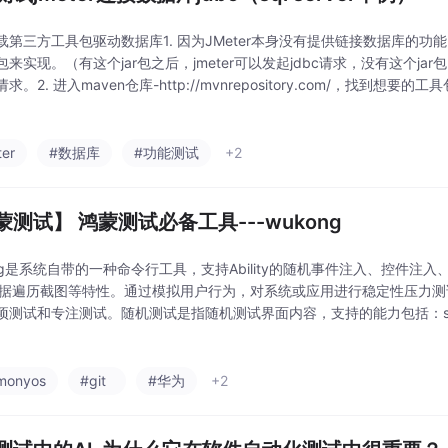
载第三方工具包驱动数据库1. 因为JMeter本身没有提供链接数据库的
来实现。（有这个jar包之后，jmeter可以发起jdbc请求，没有这个jar
求。2. 进入maven仓库-http://mvnrepository.com/，找到想
rver数据库，就在搜索栏中搜索sql se
ter
#数据库
#功能测试
+2
蒙测试】 鸿蒙测试必备工具---wukong
ong是系统自带的一种命令行工具，支持Ability的随机事件注入、控件注
ity数据遍历截图等特性。通过模拟用户行为，对系统或应用进行稳定性压力测试
项测试和专注测试。随机测试是指随机测试界面内容，支持的能力包括：sh
入方式、设置随机种子、打印运行日志和生成报告。专项测试主要提供对
monyos
#git
#华为
+2