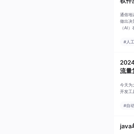
软件
通俗地
做出决
（AI
不需要
#人
20
流量
今天为
开发工
#自
jav