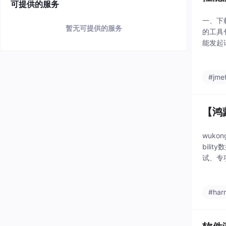
可提供的服务
一、下
暂无可提供的服务
的工具包
能发起请
l se
#jme
【鸿
wuk
bil
试、专
多种注
#har