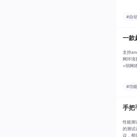
大程度
入式系
#自
一款
支持a
网环境
+弱网
网络测
包
#功
手把
性能测
的测试
议，帮