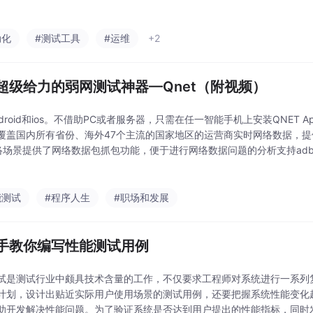
提高产品的可靠性，减少产品发布后在实际运营过程中可能出现的各种棘
统进行自动化测试呢
动化
#测试工具
#运维
+2
超级给力的弱网测试神器—Qnet（附视频）
ndroid和ios。不借助PC或者服务器，只需在任一智能手机上安装QNET
覆盖国内所有省份、海外47个主流的国家地区的运营商实时网络数据，提
络场景提供了网络数据包抓包功能，便于进行网络数据问题的分析支持ad
试，降低成本、提高效率注意：安装包获取，需要在官网申请试用，填写
能测试
#程序人生
#职场和发展
手教你编写性能测试用例
试是测试行业中颇具技术含量的工作，不仅要求工程师对系统进行一系列
计划，设计出贴近实际用户使用场景的测试用例，还要把握系统性能变化
助开发解决性能问题。为了验证系统是否达到用户提出的性能指标，同时