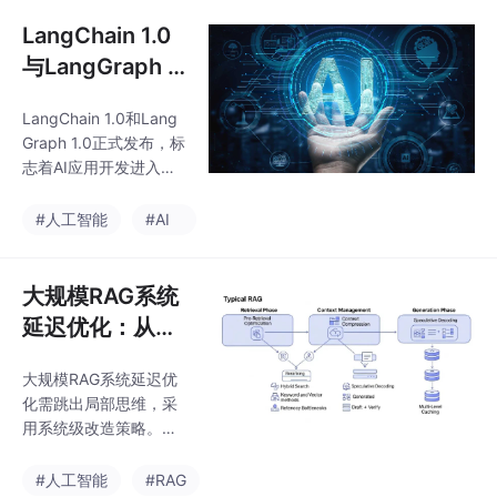
算向量距离理解语义关
Fa
系。文章用"标本盒里的
LangChain 1.0
蝴蝶"生动比喻这一原
与LangGraph 1.
理，指出掌握"坐标思
0全解析：一文
维"是高效使用AI的关
LangChain 1.0和Lang
掌握AI智能体开
键。理解这一底层逻
Graph 1.0正式发布，标
辑，能帮助用户从表层
发两大框架
志着AI应用开发进入工
使用转向深度驾驭AI，
程化时代。LangChain
大幅提升效率，构建AI
作为高层抽象框架，适
#人工智能
#AI
时代的竞争优势。
合快速构建简单线性任
务和标准RAG系统；La
ngGraph作为底层运行
大规模RAG系统
时引擎，专为复杂、有
延迟优化：从局
状态、多智能体协作的
部优化陷阱到系
生产级系统设计。开发
大规模RAG系统延迟优
统级解决方案
者可根据任务复杂度选
化需跳出局部思维，采
择使用，实现从概念验
用系统级改造策略。文
证到生产部署的平滑过
章提出多层次优化方
渡。
案：检索阶段采用多级
#人工智能
#RAG