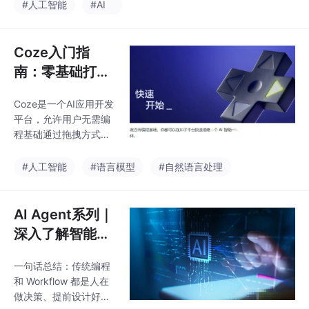
议为不同主题创建小型
#人工智能
#AI
专业库。详细解释了RA
G技术原理，分析了AI
知识库的常见问题如幻
Coze入门指
觉和不精准检索，并提
南：零基础打造
出了针对性解决方案。
AI智能体
展望了未来多语种平行
Coze是一个AI应用开发
文本知识库的发展方
平台，允许用户无需编
向，指出AI知识库将改
程基础通过拖拽方式创
变传统研究方式，特别
建智能体。它提供灵活
适合查缺补漏和文献整
的工作流设计、丰富的
#人工智能
#语言模型
#自然语言处理
理。
插件和知识库支持，用
户可自定义插件并管理
数据。此外，Coze还具
AI Agent系列｜
备持久记忆能力，方便
深入了解智能体
AI交互。文章以创建朋
工作流核心：Ag
友圈文案生成器为例，
一句话总结：传统编程
ent vs 传统编程
详细介绍了使用Coze搭
和 Workflow 都是人在
建智能体的过程，旨在
vs Workflow 的
做决策、提前设计好所
帮助新手快速上手AI开