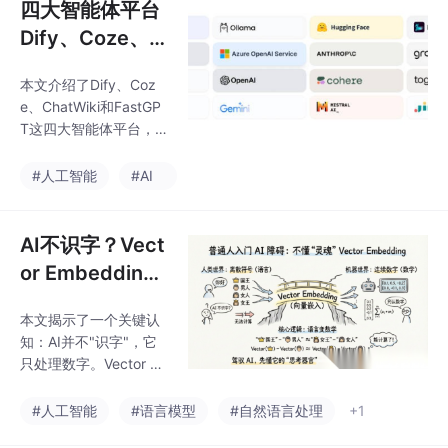
四大智能体平台
Dify、Coze、C
hatWiki与Fast
本文介绍了Dify、Coz
GPT，小白程序
e、ChatWiki和FastGP
员快速入门大模
T这四大智能体平台，
型开发
它们各有特色，适合不
同层次的用户。Dify是
#人工智能
#AI
一款开源的大语言模型
应用开发平台，融合了
后端即服务和LLMOps
AI不识字？Vect
理念，支持多种LLMs和
or Embeddin
推理提供商；Coze是一
g：连接人类语
个可视化AI应用开发平
本文揭示了一个关键认
言与机器数字的
台，提供灵活的工作流
知：AI并不"识字"，它
设计和丰富的插件工
桥梁
只处理数字。Vector E
具；ChatWiki是一款开
mbedding是将人类语
源的知识库AI问答系
言转换为数字坐标的核
#人工智能
#语言模型
#自然语言处理
+1
统，基于LLM和RAG技
心技术，使AI能通过计
术，支持Graph RAG；