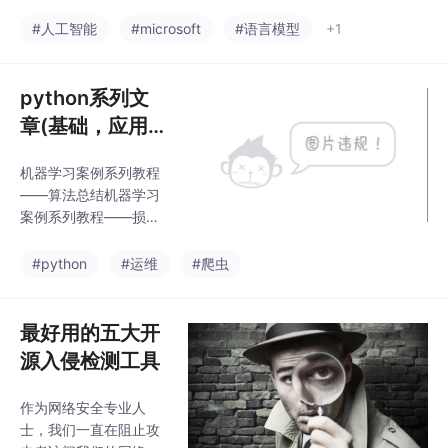
本质区别
有逻辑，而 Agent 是 AI
发。
在做决策，能够解决原
#人工智能
#microsoft
#语言模型
+1
有写程序不能解决的问
题，因此更容易做出差
异化的体验，也因此更
python系列文
适合作为下一代的用户
章(基础，应用，
交互新范式。就像目前
后端，运维，自
大家都在用的coding a
机器学习案例系列教程
动化测试，爬
gent 一样，未来会有更
——算法总结机器学习
多面向不同领域的agen
虫，数据分析，
案例系列教程——损失
t涌现。
可视化，机器学
函数总结机器学习案例
系列教程——优化方法
习，深度学习系
#python
#运维
#爬虫
总结（梯度下降法、牛
列内容)
顿法、拟牛顿法、共轭
梯度法等）机器学习案
最好用的五大开
例系列教程——距离度
源入侵检测工具
量方法总结机器学习案
例系列教程——模型评
作为网络安全专业人
估总结。
士，我们一直在阻止攻