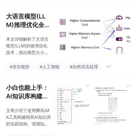
召回与混合检索；上下
文管理通过重排序与压
缩技术；生成阶段利用
大语言模型(LL
高效推理框架与量化技
M)推理优化全攻
术；系统级层面实施多
略：从数据级到
级缓存与智能路由。只
本文详细解析了大语言
系统级的性能提
有将各环节有机结合，
模型(LLM)的推理优化
才能构建真正低延迟、
升指南
技术，指出模型大小、
高吞吐的RAG系统，避
注意力机制和解码机制
免"头痛医头脚痛医
是影响推理效率的三大
#语言模型
#人工智能
#自然语言处理
+1
脚"的优化陷阱。
因素。从数据、模型和
系统三个维度介绍了优
化方法：输入压缩、输
小白也能上手：
出组织、高效结构设
AI知识库构建全
计、模型压缩及推理引
攻略，精简为王
擎优化等，有效解决LL
文章介绍了使用腾讯IM
M推理中的高延迟、低
A工具构建精简AI知识库
吞吐和高存储问题，提
的实践指南。强调知识
升模型实际应用性能。
库应"精"而非"多"，建