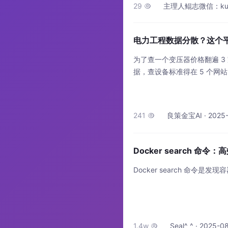
29
主理人鲲志微信：kunzhi

电力工程数据分散？这个
为了查一个变压器价格翻遍 3
据，查设备标准得在 5 个网站
常却更像个 “数据侦探”。
共同痛点。
241
良策金宝AI · 2025-0

Docker search 命
Docker search 命
1.4w
Seal^_^ · 2025-0
