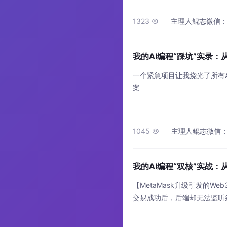
码） 推理模式：标准推理（快/
API Key：调
1323
主理人鲲志微信：kunz

我的AI编程“踩坑”实录：
一个紧急项目让我烧光了所有
案
1045
主理人鲲志微信：kunz

我的AI编程“双核”实战：
【MetaMask升级引发的We
交易成功后，后端却无法监听
最终CodeX模型指出关键：Meta
导致原始Deposit事件被隐藏