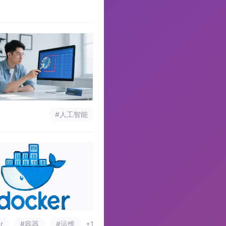
#人工智能
r
#容器
#运维
+1