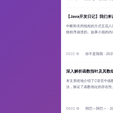
【Java开发日记】我们
中断和关闭线程的方式五花八
致程序崩溃的。如果小假的内
去的动力！
5022
你不是我我 · 2025-

深入解析函数指针及其数组、
本文系统地介绍了C语言中函
法，验证了函数地址的存在性
用。文章重点解析了两段经典
理函数。最后介绍了typed
景。这些内容涵盖了函数指针
6602
阿巴～阿巴～ · 202
