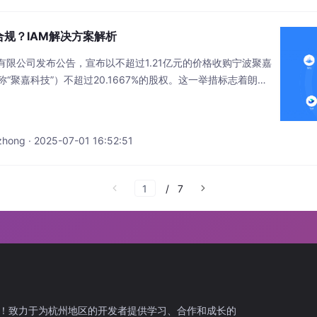
规？IAM解决方案解析
有限公司发布公告，宣布以不超过1.21亿元的价格收购宁波聚嘉
“聚嘉科技”）不超过20.1667%的股权。这一举措标志着朗迪
进一步深化。聚嘉科技作为国内LCP（液晶聚合物）全产业链
CP纤维、薄膜及树脂的研发与生产，其产品广泛应用于航空航
形机器人等前沿领域。随着新材料行
zhong · 2025-07-01 16:52:51
/
7
！致力于为杭州地区的开发者提供学习、合作和成长的