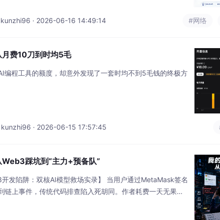
便宜）vs 思维链推理（慢/贵但适合复杂问题） API调用要点
hi96 · 2026-06-16 14:49:14
#网络
从月费10刀到时均5毛
AI编程工具的额度，却意外发现了一套时均不到5毛钱的终极方
hi96 · 2026-06-15 17:57:45
从Web3踩坑到“主力+预备队”
b3开发陷阱：双核AI模型救场实录】 当用户通过MetaMask签名
到链上事件，传统代码排查陷入死胡同。作者耗费一天无果，
Mask升级后，交易被包装为"Redeem Delegations"方法，
。 核心发现： 国产模型（如DeepSeek）在通用场景性价比