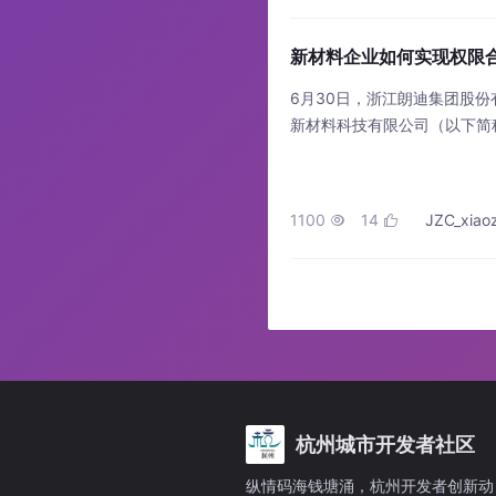
新材料企业如何实现权限合
6月30日，浙江朗迪集团股份
新材料科技有限公司（以下简称
集团在新材料领域的战略布局
的领先企业，专注于高性能L
天、汽车电子、低空飞行、人
1100
14
JZC_xiao


杭州城市开发者社区
纵情码海钱塘涌，杭州开发者创新动