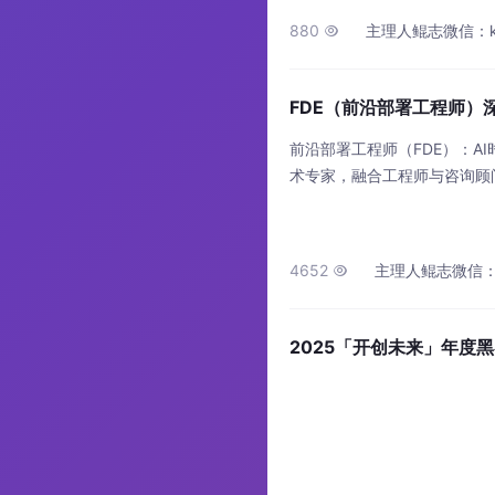
高，但对西方We
880
主理人鲲志微信：kunzh

FDE（前沿部署工程师）
前沿部署工程师（FDE）：A
术专家，融合工程师与咨询顾问
antir首创，在AI落地浪潮
的核心区别在于：前者通过深
工业产线优化、农业智能喷洒
4652
主理人鲲志微信：kunz

2025「开创未来」年度