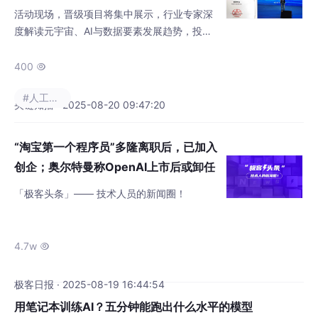
幕
活动现场，晋级项目将集中展示，行业专家深
度解读元宇宙、AI与数据要素发展趋势，投资
机构代表与项目团队面对面交流，提供投资与
合作机会。大赛覆盖工业制造、现代农业、商
400

贸流通等关键行业领域，聚焦数据要素模型构
#人工智能
建、人工智能技术融合、应用场景创新三大方
央链知播 · 2025-08-20 09:47:20
向，致力于发掘优秀技术方案与团队，促进数
据要素流通与价值释放，服务数字中国建设。
“淘宝第一个程序员”多隆离职后，已加入
今年，在何超推动下，赛事全面扩容，影响力
创企；奥尔特曼称OpenAI上市后或卸任
显著提升。2025年大赛全面扩容，签约
CEO；智元机器人正式对外发售 | 极客
「极客头条」—— 技术人员的新闻圈！
头条
4.7w

极客日报 · 2025-08-19 16:44:54
用笔记本训练AI？五分钟能跑出什么水平的模型