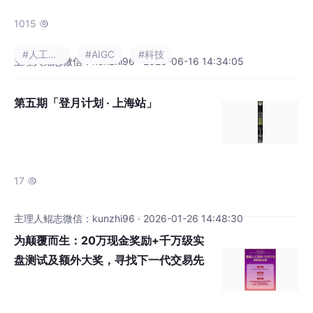
6亿元并招募200名技术专家，推动AI技术在实
际场景中的落地。FDE需具备全栈开发、客户
1015

对接和风险管控能力，年薪可达40万美元以
#人工智能
#AIGC
#科技
上。新加坡凭借前瞻性政策和完整AI生态，吸
主理人鲲志微信：kunzhi96 · 2026-06-16 14:34:05
引OpenAI、Google、NVIDIA同日布局。国内
案例如识渊科技和金珵科技已通过FDE模式在
第五期「登月计划 · 上海站」
制造业实现技术突破，验证了AI落地的商业
17

主理人鲲志微信：kunzhi96 · 2026-01-26 14:48:30
为颠覆而生：20万现金奖励+千万级实
盘测试及额外大奖，寻找下一代交易先
锋