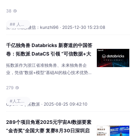
38

## 人工智能
主理人鲲志微信：kunzhi96 · 2025-12-30 15:23:08
千亿独角兽 Databricks 新赛道的中国答
卷：拓数派 DataCS 引领 “可信数据+大
模型AI” 新范式
拓数派作为浙江省准独角兽、未来独角兽企
业，凭借“数据+模型”基础AI的核心技术优势与
阿里云、DeepSeek等头部企业共同入选“杭州
基础AI十八罗汉”。作为来自中国的全自主可控
279

的准独角兽，拓数派是“可信数据+大模型AI”赛
#人工智能
道的另外一个开拓者，在数据计算相关领域与
OpenPie｜拓数派 · 2025-08-25 09:42:10
Databricks在技术视野和商业价值上有很多不
谋而合的行业趋势共识。
289个项目角逐2025元宇宙AI数据要素
“金杏奖”全国大赛 复赛8月30日深圳启