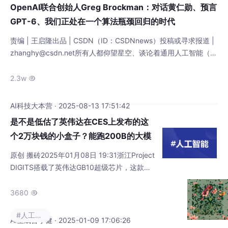
OpenAI联合创始人Greg Brockman：对话黄仁勋、预言
GPT-6、我们正处在一个算法瓶颈回归的时代
责编 | 王启隆出品 | CSDN（ID：CSDNnews）投稿或寻求报道 |
zhanghy@csdn.net所有人都仰望星空、谈论着通用人工智能（A
GI）何时降临的时代里，我们或许更应关注那些低头铸造火箭的
人。OpenAI 的联合创始人兼前总裁 Greg Brockman 近日在 AI.E
2.3w

nigineer 上进行了一场对话分享，期间还邀请到英伟达 CEO 黄仁
勋和他进行了一段连线问答。对话的主
AI科技大本营 · 2025-08-13 17:51:42
是不是低估了英伟达在CES上发布的这
个2万块钱的小盒子？能跑200B的大模
型，意味着什么 128GB LPDDR5X统一
原创 搬砖2025年01月08日 19:31浙江Project
内存和4TB NVMe SSD
DIGITS搭载了英伟达GB10超级芯片，这款芯
片由Blackwell GPU和Grace CPU组成，配备
了128GB LPDDR5X内存和4TB NVMe SSD，
3680

能够运行超过200B大型语言模型，价格3000
#人工智能
美金，2万多点人民币。对于需要更高性能的
AI生成曾小健 · 2025-01-09 17:06:26