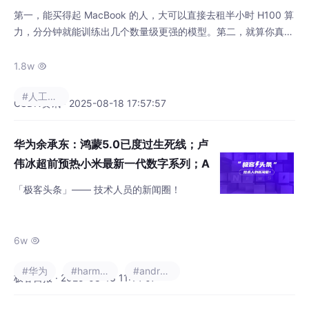
第一，能买得起 MacBook 的人，大可以直接去租半小时 H100 算
力，分分钟就能训练出几个数量级更强的模型。第二，就算你真被
迫在笔记本上训练模型，也完全没必要非得限制在五分钟（更别
提，想在五分钟里训出一个强模型，本身就几乎不可能）。语言扩
1.8w

散模型比较难搞，因为语言 token 是离散的，不像图像的像素值
#人工智能
那样连续，所以一旦加入噪声，就可能把一个有效 token 变成无
CSDN资讯 · 2025-08-18 17:57:57
效的。，会对训练数据做限制，
华为余承东：鸿蒙5.0已度过生死线；卢
伟冰超前预热小米最新一代数字系列；A
ndroid Studio更新频率翻倍 | 极客头条
「极客头条」—— 技术人员的新闻圈！
6w

#华为
#harmonyos
#android studio
极客日报 · 2025-08-18 11:14:07