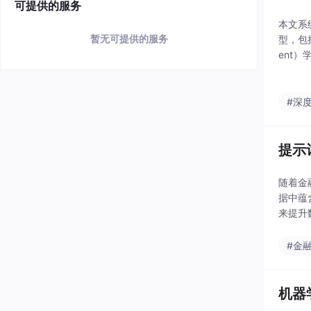
可提供的服务
本文系
暂无可提供的服务
型，包
ent
构，分
包
#深
提示
随着金
据中蕴
来提升
得投资
#金
机器