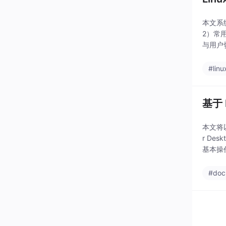
本文系
2）常用
与用户
念，并
#linu
基于 
本文将以
r De
基本操
#doc