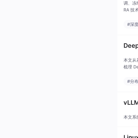
调、冻结
RA 
#深
De
本文从
梳理 D
#分
vL
本文系
Li