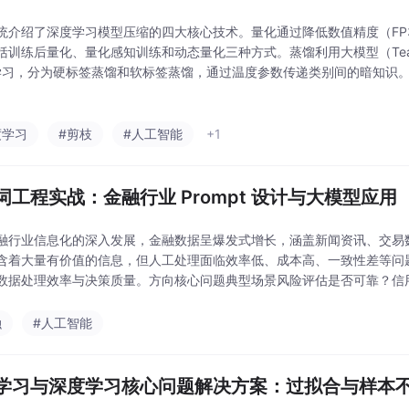
统介绍了深度学习模型压缩的四大核心技术。量化通过降低数值精度（FP32→
括训练后量化、量化感知训练和动态量化三种方式。蒸馏利用大模型（Teach
）学习，分为硬标签蒸馏和软标签蒸馏，通过温度参数传递类别间的暗知识
为非结构化和结构化剪枝，需配合微调恢复精度。LoRA通过低秩矩阵分
度学习
#剪枝
#人工智能
+1
词工程实战：金融行业 Prompt 设计与大模型应用
融行业信息化的深入发展，金融数据呈爆发式增长，涵盖新闻资讯、交易
含着大量有价值的信息，但人工处理面临效率低、成本高、一致性差等问
数据处理效率与决策质量。方向核心问题典型场景风险评估是否可靠？信
？行情分析、财报解读、投资建议客户服务响应够快够准吗？智能
融
#人工智能
学习与深度学习核心问题解决方案：过拟合与样本