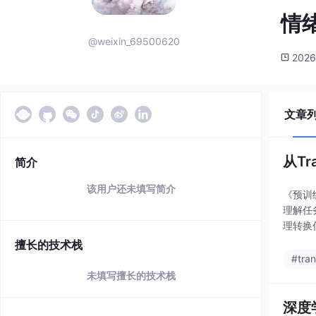
情
@weixin_69500620
2026
文章
从Tr
简介
该用户还未填写简介
《预训
理解任
理转换任
选择指
擅长的技术栈
#tra
未填写擅长的技术栈
深度