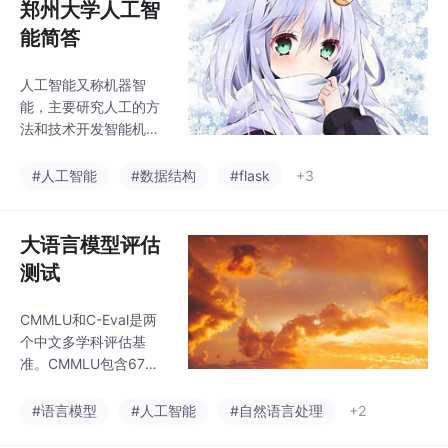
郑州大学人工智
能简答
人工智能又称机器智
能，主要研究人工的方
法和技术开发智能机器
或智能系统，以模仿、
延伸和扩展人的智能、
#人工智能
#数据结构
#flask
+3
生物智能、自然智能，
实现机器的智能行为。
人工智能的定义分四
大语言模型评估
类：（1）像人一样思考
测试
地系统（2）像人一样行
动的系统（3）理性地
CMMLU和C-Eval是两
思考的系统（4）理性
个中文多学科评估基
地行动的系统。
准。CMMLU包含67个
主题的测试数据，主要
评估中文大模型的知识
#语言模型
#人工智能
#自然语言处理
+2
和推理能力，项目结构