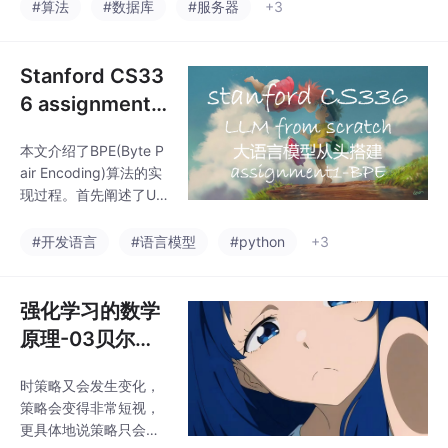
console.c)负责处理特
#算法
#数据库
#服务器
+3
为中文大语言模型评估
殊控制字符，并通过内
提供标准化测试框架
存映射寄存器与UART
硬件交互。初始化时，c
Stanford CS33
onsoleinit()调用uartinit
6 assignment1
()配置波特率、字符格
| Byte-Pair Enc
式等参数，并注册读写
本文介绍了BPE(Byte P
oding (BPE) To
函数。用户输入通过QE
air Encoding)算法的实
MU模拟的UART硬件进
kenizer
现过程。首先阐述了Uni
入系统，存储在环形缓
code标准与编码方式(U
冲区中，当检测到换行
TF-8/UTF-16/UTF-32)
#开发语言
#语言模型
#python
+3
符时唤醒读取进程。该
的区别，然后对比了词
驱动实现了行缓冲机
级分词和字节级分词的
优缺点。BPE作为一种
强化学习的数学
子词分词技术，通过统
原理-03贝尔曼
计高频字节对进行合
最优公式
并，既能解决未登录词
时策略又会发生变化，
问题，又能控制词表大
策略会变得非常短视，
小。文章详细描述了BP
更具体地说策略只会关
E训练的三个步骤：初始