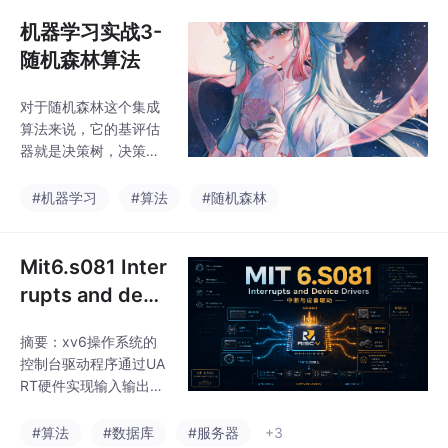
分为src、data、script
三个模块。C-Eval涵盖
机器学习实战3-
52个学科的13948道题
随机森林算法
目，分为4个难度等
级，核心评估代码位于c
对于随机森林这个集成
ode/evaluator_series
算法来说，它的基评估
目录下，提供命令行参
器就是决策树，决策树
数评估功能。两个项目
长成的森林就是随机森
均开源在GitHub平台，
林也就是集成评估器。
#机器学习
#算法
#随机森林
为中文大语言模型评估
提供标准化测试框架
Mit6.s081 Inter
rupts and devi
ce driver（中断
摘要：xv6操作系统的
和设备驱动）
控制台驱动程序通过UA
RT硬件实现输入输出功
能。控制台驱动(kernel/
console.c)负责处理特
#算法
#数据库
#服务器
+3