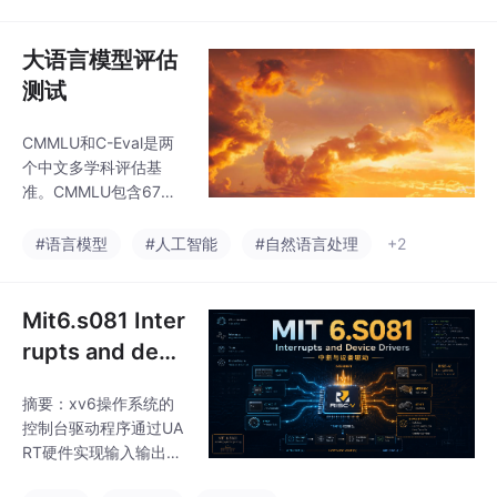
殊控制字符，并通过内
存映射寄存器与UART
硬件交互。初始化时，c
大语言模型评估
onsoleinit()调用uartinit
测试
()配置波特率、字符格
式等参数，并注册读写
CMMLU和C-Eval是两
函数。用户输入通过QE
个中文多学科评估基
MU模拟的UART硬件进
准。CMMLU包含67个
入系统，存储在环形缓
主题的测试数据，主要
冲区中，当检测到换行
评估中文大模型的知识
#语言模型
#人工智能
#自然语言处理
+2
符时唤醒读取进程。该
和推理能力，项目结构
驱动实现了行缓冲机
分为src、data、script
三个模块。C-Eval涵盖
Mit6.s081 Inter
52个学科的13948道题
rupts and devi
目，分为4个难度等
ce driver（中断
级，核心评估代码位于c
摘要：xv6操作系统的
和设备驱动）
ode/evaluator_series
控制台驱动程序通过UA
目录下，提供命令行参
RT硬件实现输入输出功
数评估功能。两个项目
能。控制台驱动(kernel/
均开源在GitHub平台，