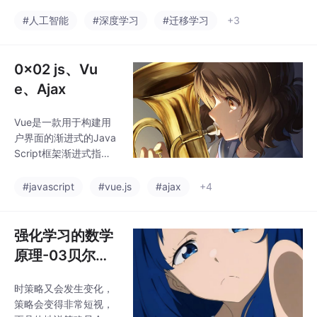
注。求解贝尔曼最优公
化256字节的基本词
式就是已知红色量求出
#人工智能
#深度学习
#迁移学习
+3
表；预分词处理文本并
上面公式中黑色的量。
统计频率；迭代合并最
有了上面的压缩映射定
高频
理就可以解决贝尔曼最
0x02 js、Vu
优公式了。求解不动点
e、Ajax
的算法：这是一个迭代
式的算法,不断令。,同时
Vue是一款用于构建用
收敛的速度会非常快
户界面的渐进式的Java
（以指数的速度收
Script框架渐进式指的
敛），这样导致的结果
是可以使用vue的一部
可能是采用的策略根本
分来构建我们的页面< b
#javascript
#vue.js
#ajax
+4
到达不了。这个方程，
ody > < div id = " app
求解这个方程就需要下
" > < h1 > {{ msg }} </
面的知识了。，那么贝
h1 > </ div > < script t
强化学习的数学
尔曼最优公式就可以利
ype = " module " > //
用上面的。基于上面的
原理-03贝尔曼
1. 导入Vue import {dat
定
最优公式
a() {return {
时策略又会发生变化，
策略会变得非常短视，