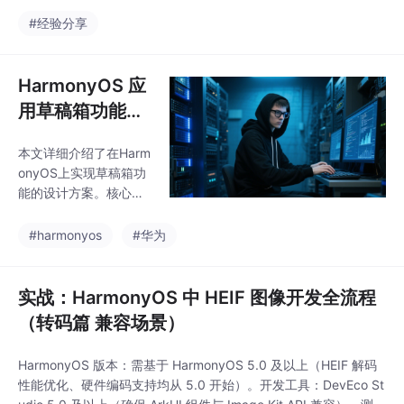
可，更是自身技术的沉
理，半天完成系统架构
淀与视野的拓宽。未
#经验分享
解析与风险筛查；4）
来，仍会以代码为笔，
运维复盘自动化，实现
以文字为媒，在鸿蒙开
项目迭代闭环。文章强
发与智慧航道的领域
HarmonyOS 应
调AI智能体正
里，继续分享、继续成
用草稿箱功能设
长，愿与所有技术创作
计方案（安全可
者一起，以微光聚星
本文详细介绍了在Harm
靠+轻量化存
河，以点滴汇江海，在
onyOS上实现草稿箱功
技术交流的路上，步履
储）
能的设计方案。核心采
不停，星光不负。这段
用JSON结构化数据存
代码在实际项目中稳定
储，通过draftId确保唯
#harmonyos
#华为
运行，既发挥了鸿蒙分
一性，按数据规模适配
布式技术的优势，又兼
Preferences和File两种
顾了智慧航道场景的实
存储介质。设计三层保
实战：HarmonyOS 中 HEIF 图像开发全流程
用性，也是我多篇技术
存机制：用户主动保
文章的核心案例，能把
（转码篇 兼容场景）
存、定时/事件自动保存
这段代
和异常紧急保存。清理
HarmonyOS 版本：需基于 HarmonyOS 5.0 及以上（HEIF 解码
策略包含基础规则（时
性能优化、硬件编码支持均从 5.0 开始）。开发工具：DevEco St
间/数量/容量限制）、