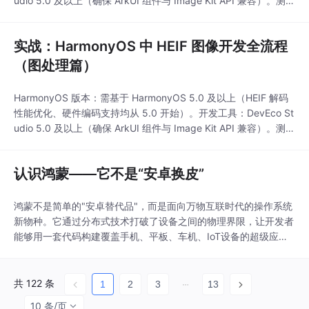
udio 5.0 及以上（确保 ArkUI 组件与 Image Kit API 兼容）。测试
智能识别（空/重复草
设备：搭载 HarmonyOS 5.x 的真机或模拟器（部分硬件解码能力
稿）和用户自主管理，
需真机支持）。图像资源：准备 1-2 张 HEIF 格式图片（后缀通常
并支持误删恢复。方案
实战：HarmonyOS 中 HEIF 图像开发全流程
为.hei
还优化了数据加密、系
（图处理篇）
统备份和低功耗等特
性，在
HarmonyOS 版本：需基于 HarmonyOS 5.0 及以上（HEIF 解码
性能优化、硬件编码支持均从 5.0 开始）。开发工具：DevEco St
udio 5.0 及以上（确保 ArkUI 组件与 Image Kit API 兼容）。测试
设备：搭载 HarmonyOS 5.x 的真机或模拟器（部分硬件解码能力
需真机支持）。图像资源：准备 1-2 张 HEIF 格式图片（后缀通常
认识鸿蒙——它不是“安卓换皮”
为.hei
鸿蒙不是简单的"安卓替代品"，而是面向万物互联时代的操作系统
新物种。它通过分布式技术打破了设备之间的物理界限，让开发者
能够用一套代码构建覆盖手机、平板、车机、IoT设备的超级应
用。正如华为轮值董事长徐直军所说："鸿蒙的终极目标是用一套
系统满足所有设备的需求。对于开发者而言，现在正是加入鸿蒙生
态的最佳时机。通过DevEco Studio提供的丰富工具链和模拟器，
共 122 条
1
2
3
13
你可以快速验证跨设备适配效果，抢先布局
10 条/页