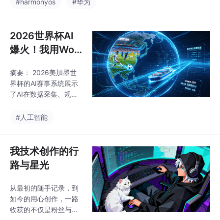
架构的重大革新，彻底
#harmonyos
#华为
发者可通过注册Skill技
摒弃AOSP兼容层，全
能实现离线智能交互。
面转向ArkTS+ArkUI原
星河互联3
生开发。实测显示，原
2026世界杯AI
生应用内存占用降低3
爆火！我用Wor
0%，流畅度显著提升，
kBuddy把“赛事
但需对旧项目进行分步
摘要： 2026美加墨世
级智能研判”搬进
迁移。核心变革在于HM
界杯的AI赛事系统展示
AF 2.0智能体框架，实
智慧航道研发
了AI在数据采集、规则
现从"用户找功能"到"系
校验与自动化研判方面
统主动响应"的转变，开
的强大能力。本文将世
#人工智能
发者可通过注册Skill技
界杯AI逻辑迁移至智慧
能实现离线智能交互。
航道研发场景，通过Wo
星河互联3
rkBuddy智能体实现四
我技术创作的行
大核心提效：1）多源数
路与星光
据智能清洗，30分钟完
成传统1-2天工作量；
从最初的随手记录，到
2）行业文档自动生成，
如今的用心创作，一路
3天文档压缩至2小时；
收获的不仅是粉丝与认
3）老旧源码智能梳