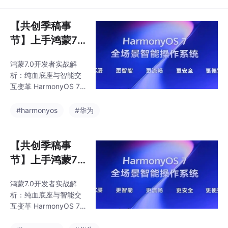
摒弃AOSP兼容层，全
面转向ArkTS+ArkUI原
生开发。实测显示，原
【共创季稿事
生应用内存占用降低3
节】上手鸿蒙7.0
0%，流畅度显著提升，
：一名普通开发
但需对旧项目进行分步
鸿蒙7.0开发者实战解
者的实战拆解与
迁移。核心变革在于HM
析：纯血底座与智能交
AF 2.0智能体框架，实
适配心得
互变革 HarmonyOS 7.0
现从"用户找功能"到"系
开发者预览版带来底层
统主动响应"的转变，开
架构的重大革新，彻底
#harmonyos
#华为
发者可通过注册Skill技
摒弃AOSP兼容层，全
能实现离线智能交互。
面转向ArkTS+ArkUI原
星河互联3
生开发。实测显示，原
【共创季稿事
生应用内存占用降低3
节】上手鸿蒙7.0
0%，流畅度显著提升，
：一名普通开发
但需对旧项目进行分步
鸿蒙7.0开发者实战解
者的实战拆解与
迁移。核心变革在于HM
析：纯血底座与智能交
AF 2.0智能体框架，实
适配心得
互变革 HarmonyOS 7.0
现从"用户找功能"到"系
开发者预览版带来底层
统主动响应"的转变，开