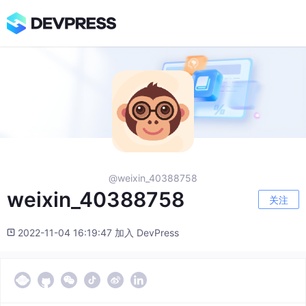
@weixin_40388758
weixin_40388758
关注
2022-11-04 16:19:47 加入 DevPress