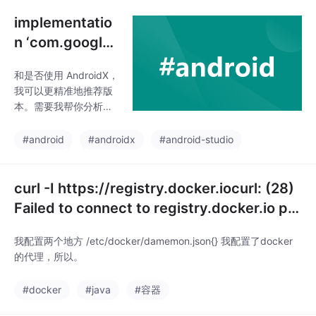
implementatio
n ‘com.google.
android.materi
和是否使用 AndroidX，
al:material:1.4.
我可以更精准地推荐版
0‘ 到底下载哪个
本。需要我帮你分析当
版本？
前环境是否能升级吗？
建议使用 33 或以上（A
#android
#androidx
#android-studio
ndroid 13+）。），以
检查是否有 API 改动影
响代码。升级后注意同
curl -I https://registry.docker.iocurl: (28)
步 Gradle（截至目前
Failed to connect to registry.docker.io po
（2025年6月），，可
rt 443: Conn
能会出现兼容性问题。
我配置两个地方 /etc/docker/damemon.json{} 我配置了docker
如果你项目中还在使
的代理，所以。
用。
#docker
#java
#容器