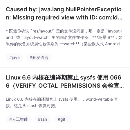
Caused by: java.lang.NullPointerExceptio
n: Missing required view with ID: com:id/c
hk_bl
* 既然你确认 `res/layout/` 里的文件没问题，那一定是 `layout-l
and` 或 `layout-watch` 里的同名文件在作怪。***场景 B**：如
果你的设备系统属性被识别为 **watch**（某些嵌入式 Android
设备会有这个属性），系统会去 `layout-watch` 文件夹里找。**
*场景 A**：如果你的设备当前处于**横屏**状态，系统会自动去 `
#java
#开发语言
la
Linux 6.6 内核在编译期禁止 sysfs 使用 066
6（VERIFY_OCTAL_PERMISSIONS 会检查
(perms) & 2，world-writable 直接 BUILD_B
Linux 6.6 内核在编译期禁止 sysfs 使用。，world-writable 直
U
接。这是从 stash 恢复时把。
#人工智能
#ssh
#git