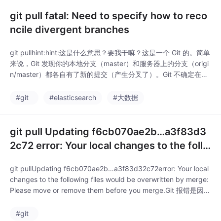
git pull fatal: Need to specify how to reco
ncile divergent branches
git pullhint:hint:这是什么意思？要我干嘛？这是一个 Git 的。简单
来说，Git 发现你的本地分支（master）和服务器上的分支（origi
n/master）都各自有了新的提交（产生分叉了）。Git 不确定在你
执行git pull时，是该通过的方式，还是通过的方式来整理这些历
史。
#git
#elasticsearch
#大数据
git pull Updating f6cb070ae2b…a3f83d3
2c72 error: Your local changes to the follo
wing files would be
git pullUpdating f6cb070ae2b…a3f83d32c72error: Your local
changes to the following files would be overwritten by merge:
Please move or remove them before you merge.Git 报错是因为
它检测到服务器上有更新，但你的本地有未提交的改动，且文件
#git