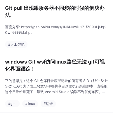
Git pull 出现跟服务器不同步的时候的解决办
法.
百度分享: https://pan.baidu.com/s/1NRN0wiC171fZ099LjMq2
Cw 提取码:fxhp。
#人工智能
windows Git wsl访问linux路径无法 git可视
化界面跟踪！
它的意思是：这个 Git 仓库目录底层记录的所有者 SID（那个 S-1-
5-21-…Git 为了防止恶意软件在共享目录里执行恶意脚本，直接把
这个目录给锁死了，导致 Android Studio 读取不到任何东西。，
你需要打开 Windows 的终端 来执行这行信任命令。在 Windows
任务栏的搜索框输入 PowerShell（或者 cmd），然后打开它（不
#git
#linux
#运维
需要管理员权限）。既然它把保命的修复