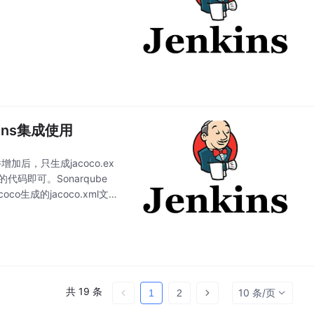
kins集成使用
加后，只生成jacoco.ex
代码即可。Sonarqube
o生成的jacoco.xml文
共 19 条
10 条/页
1
2