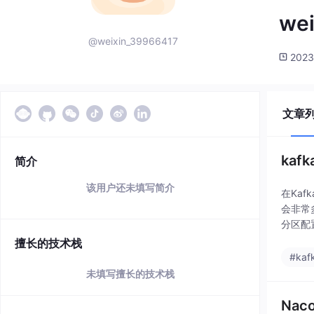
we
@weixin_39966417
2023
文章
kaf
简介
该用户还未填写简介
在Ka
会非常多
分区配置
擅长的技术栈
#kaf
未填写擅长的技术栈
Nac