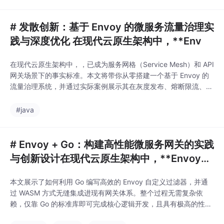
正的aI工程师素养！现在你已经拥有了自己的第一套gAN训练系
统！🚀 快去试试吧，
# 发散创新：基于 Envoy 的微服务流量治理实
践与深度优化 在现代云原生架构中，**Env
在现代云原生架构中，，已成为服务网格（Service Mesh）和 API
网关场景下的事实标准。本文将带你从零搭建一个基于 Envoy 的
流量治理系统，并通过实际案例展示其在灰度发布、熔断限流、链
路追踪等关键能力上的强大表现。
#java
# Envoy + Go：构建高性能微服务网关的实践
与创新设计在现代云原生架构中，**Envoy**
作为一款开源的边缘和
本文展示了如何利用 Go 编写高效的 Envoy 自定义过滤器，并通
过 WASM 方式无缝集成进现有网关体系。整个过程无需复杂依
赖，仅靠 Go 的标准库即可完成核心逻辑开发，且具有极高的性能
表现。微服务之间的 API 网关；多租户环境下的请求隔离；快速实