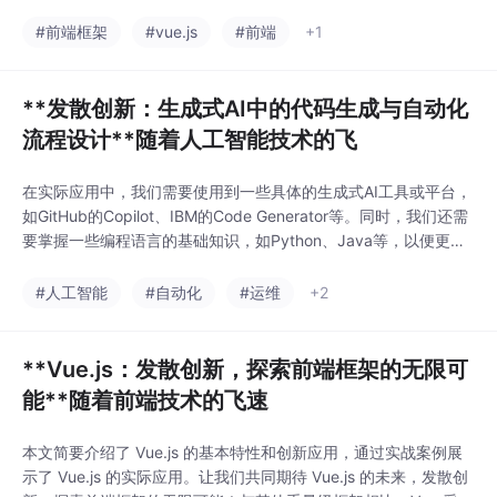
实现添加、删除和完成待办事项的逻辑。Vue.js作为一个现代前端
框架，具有丰富的特性和广泛的应用场景。通过本文的介绍，希望
#前端框架
#vue.js
#前端
+1
能帮助你更好地了解和使用Vue.js。随着技术的不断发展，Vue.js
将会有更多
**发散创新：生成式AI中的代码生成与自动化
流程设计**随着人工智能技术的飞
在实际应用中，我们需要使用到一些具体的生成式AI工具或平台，
如GitHub的Copilot、IBM的Code Generator等。同时，我们还需
要掌握一些编程语言的基础知识，如Python、Java等，以便更好
地使用生成式AI进行代码生成和自动化流程设计。本文将深入探讨
生成式AI在代码生成和自动化流程设计方面的创新应用，并结合实
#人工智能
#自动化
#运维
+2
际案例，为大家呈现其强大的潜力。通过学习和理解编程语言的结
构和逻辑，
**Vue.js：发散创新，探索前端框架的无限可
能**随着前端技术的飞速
本文简要介绍了 Vue.js 的基本特性和创新应用，通过实战案例展
示了 Vue.js 的实际应用。让我们共同期待 Vue.js 的未来，发散创