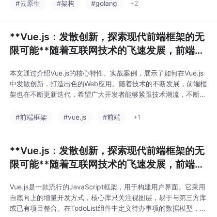
现限流、熔断、日志埋点等通用功能。📌 最佳实践提示：每个插
#云原生
#架构
#golang
+2
件应尽量保持职责单一；利用 Envoy 的 stats 和 tracing 功能进行
监
**Vue.js：发散创新，探索现代前端框架的无
限可能**随着互联网技术的飞速发展，前端框
架日新月异，其中Vue.
本文通过介绍Vue.js的核心特性、实战案例，展示了如何在Vue.js
中发散创新，打造出色的Web应用。随着技术的不断发展，前端框
架也在不断更新迭代，希望广大开发者能够紧跟技术潮流，不断学
习和探索，为Web开发领域带来更多的创新与突破。随着互联网技
术的飞速发展，前端框架日新月异，其中Vue.js以其简洁、灵活、
#前端框架
#vue.js
#前端
+1
高效的特性受到了广大开发者的喜爱。本文将带领大家深入了解V
ue.js，探索如何在实际项目
**Vue.js：发散创新，探索现代前端框架的无
限可能**随着互联网技术的飞速发展，前端框
架日新月异，其中Vue.js以其轻量级
Vue.js是一款流行的JavaScript框架，用于构建用户界面。它采用
自底向上的增量开发方式，核心库只关注视图层，易于与第三方库
或已有项目整合。在TodoList组件中定义待办事项的数据模型，并