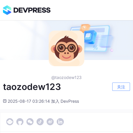
@taozodew123
taozodew123
关注
2025-08-17 03:26:14 加入 DevPress