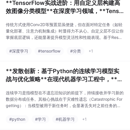
**TensorFlow实战进阶：用自定义层构建高
效图像分类模型**在深度学习领域，**Tenso
rFlow** 作为工业级框架之一，
传统方式使用Conv2D等预置层虽便捷，但在面对特定任务（如轻
量化部署、注意力机制集成）时显得力不从心。自定义层不仅让你
掌握底层逻辑，还能显著提升模型灵活性和性能表现。基于ResNe
t结构改进的轻量图像分类器，目标是在保持准确率的同时减少参
数量。# 卷积路径strides=1,# 下采样路径（用于匹配维度）x = in
#深度学习
#tensorflow
#分类
+1
puts# 主路径# 残差连接```> ✅ 这个自定义层支持动态下采样（s
tri
**发散创新：基于Python的连续学习模型实
战与优化策略**在现代机器学习工程中，**连
续学习（Continual Learn
连续学习是指模型在不遗忘旧知识的前提下，持续接收并学习新的
数据分布或任务。其核心挑战在于灾难性遗忘（Catastrophic For
getting）：当模型被用于新任务时，会显著丢失对之前任务的准
确识别能力。正则化方法（如EWC、LwF）重放机制参数隔离策
略。
#python
#学习
#机器学习
+1