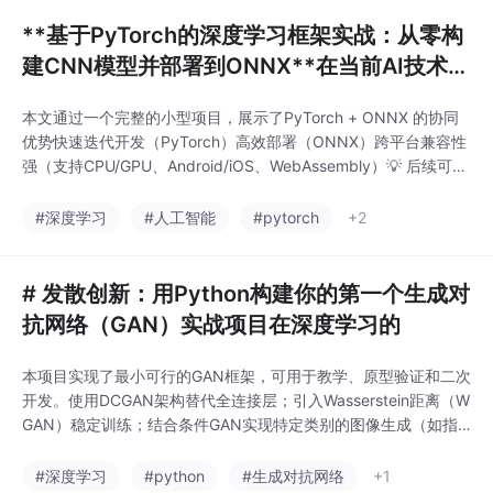
**基于PyTorch的深度学习框架实战：从零构
建CNN模型并部署到ONNX**在当前AI技术迅
猛发展的背景下，**PyTorch**
本文通过一个完整的小型项目，展示了PyTorch + ONNX 的协同
优势快速迭代开发（PyTorch）高效部署（ONNX）跨平台兼容性
强（支持CPU/GPU、Android/iOS、WebAssembly）💡 后续可以
拓展的方向包括：使用TensorRT进一步优化ONNX模型；结合Fla
sk FastApI封装API服务；在边缘设备如Jetson Nano上部署推理
#深度学习
#人工智能
#pytorch
+2
引擎。🚀 这正是现代aI工
# 发散创新：用Python构建你的第一个生成对
抗网络（GAN）实战项目在深度学习的
本项目实现了最小可行的GAN框架，可用于教学、原型验证和二次
开发。使用DCGAN架构替代全连接层；引入Wasserstein距离（W
GAN）稳定训练；结合条件GAN实现特定类别的图像生成（如指
定数字类别）；将其部署为Flask API供前端调用。不要止步于“跑
通”，而要深入理解每一步背后的数学逻辑与工程权衡。这才是真
#深度学习
#python
#生成对抗网络
+1