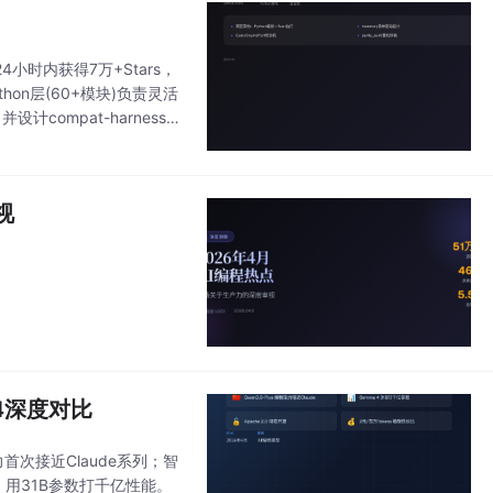
24小时内获得7万+Stars，
hon层(60+模块)负责灵活
计compat-harness桥
视
 4深度对比
力首次接近Claude系列；智
源，用31B参数打千亿性能。