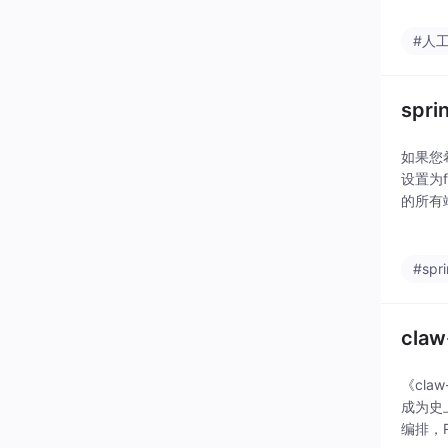
#人
spr
如果您希
设置为f
的所有端
端点请
#spr
cla
《cla
成为史上
编排，R