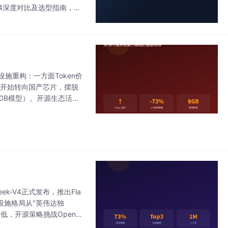
ma 4深度对比及选型指南，适
设施重构：一方面Token价
厂商开始转向国产芯片，摆脱
30B模型）。开源生态活跃
础
eek-V4正式发布，推出Fla
础设施格局从"英伟达独
，开源策略挑战OpenAI/