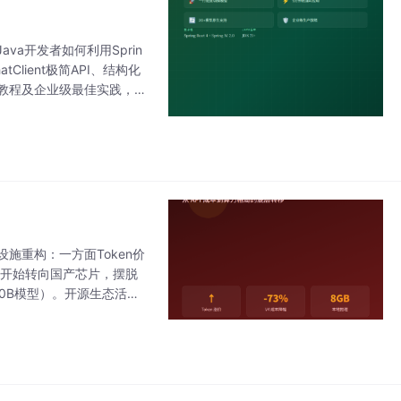
Java开发者如何利用Sprin
tClient极简API、结构化
速上手教程及企业级最佳实践，
设施重构：一方面Token价
厂商开始转向国产芯片，摆脱
30B模型）。开源生态活跃
础