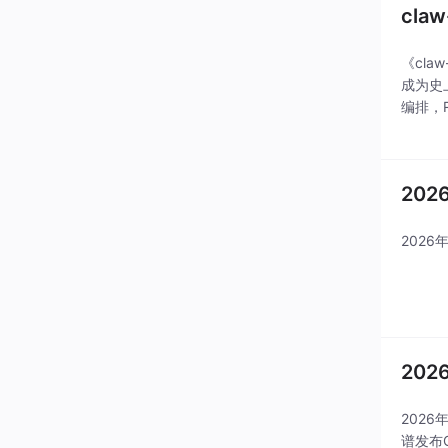
cla
《cla
成为史上
编排，R
接层实
20
202
202
2026
谱发布G