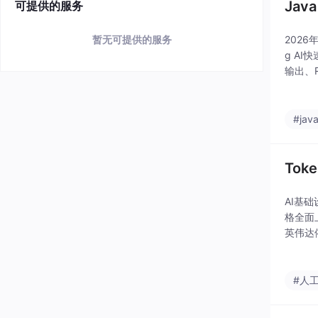
Jav
可提供的服务
2026
暂无可提供的服务
g AI
输出、R
适合想快
#jav
Tok
AI基
格全面
英伟达
度上升
#人