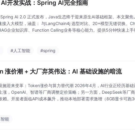
a AI开发实战：Spring AI完全指南
年Spring AI 2.0 正式发布，Java生态终于迎来原生AI基础框架。本文聚焦
快速接入大模型，涵盖： 与LangChain4j 选型对比、20+模型无缝切换、Cha
AG企业知识库、Function Calling业务等核心能力。提供5分钟快
速入门Java AI开发的
a
#人工智能
#spring
en 涨价潮 + 大厂弃英伟达：AI 基础设施的暗流
础设施迎来变革：Token涨价与算力替代潮 2026年4月，AI行业正经历基础
上涨，OpenAI、智谱等厂商调整定价策略；另一方面，DeepSeek等
依赖。开发者面临API成本飙升，推动本地部署需求激增（8GB显卡可跑
，DeepSeek-V4成本降低73%成为重要替代方案。这场变革本质是AI基
工智能