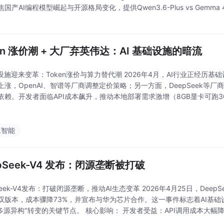
国产AI编程模型崛起与开源格局变化，提供Qwen3.6-Plus vs Gem
I编程技术趋势的开发者。Qwen3.6-Pl
en 涨价潮 + 大厂弃英伟达：AI 基础设施的暗流
础设施迎来变革：Token涨价与算力替代潮 2026年4月，AI行业正经历基础
上涨，OpenAI、智谱等厂商调整定价策略；另一方面，DeepSeek等
依赖。开发者面临API成本飙升，推动本地部署需求激增（8GB显卡可跑
，DeepSeek-V4成本降低73%成为重要替代方案。这场变革本质是AI基
工智能
pSeek-V4 发布：闭源垄断被打破
Seek-V4发布：打破闭源垄断，推动AI生态变革 2026年4月25日，DeepS
Pro双版本，成本骤降73%，并宣布与华为芯片合作。这一事件标志着AI基
"多源异构"转变的关键节点。 核心影响： 开发者受益：API调用成本大幅降低
de的闭源垄断。