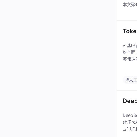
本文聚焦
合关注A
Tok
AI基
格全面
英伟达
度上升
#人
Dee
Deep
sh/
占"向
Clau