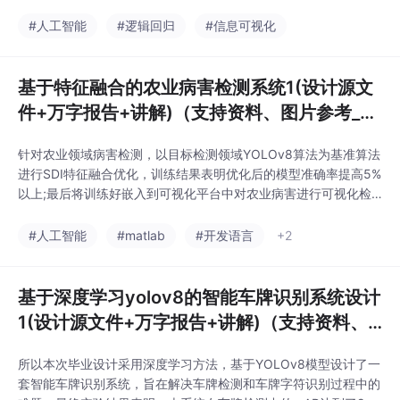
ai）Python大数据分析商业分析商业数据分析机器学习数据可视
化。jupyter数据分析项目。含可运行的代码和原始数据。[绿圆]贷
#人工智能
#逻辑回归
#信息可视化
款违约预测。[绿圆]逻辑回归模型。
基于特征融合的农业病害检测系统1(设计源文
件+万字报告+讲解)（支持资料、图片参考_降
重降ai）
针对农业领域病害检测，以目标检测领域YOLOv8算法为基准算法
进行SDI特征融合优化，训练结果表明优化后的模型准确率提高5%
以上;最后将训练好嵌入到可视化平台中对农业病害进行可视化检
测#数据集。数据集采用是kaggle平台上公开数据集，一共1400
+张农业病害图片以及对应的标签文件(含常见7种农业病害类别)基
#人工智能
#matlab
#开发语言
+2
于特征融合的农业病害检测系统1(设计源文件+万字报告+讲解)
（支持资料、图片参考_降重降a
基于深度学习yolov8的智能车牌识别系统设计
1(设计源文件+万字报告+讲解)（支持资料、
图片参考_降重降ai）
所以本次毕业设计采用深度学习方法，基于YOLOv8模型设计了一
套智能车牌识别系统，旨在解决车牌检测和车牌字符识别过程中的