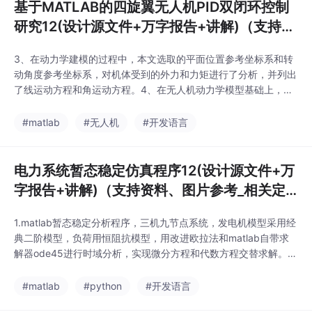
基于MATLAB的四旋翼无人机PID双闭环控制
研究12(设计源文件+万字报告+讲解)（支持资
料、图片参考_相关定制）_
3、在动力学建模的过程中，本文选取的平面位置参考坐标系和转
动角度参考坐标系，对机体受到的外力和力矩进行了分析，并列出
了线运动方程和角运动方程。4、在无人机动力学模型基础上，采
用经典PID控制算法对其内环姿态和外环位置进行控制。2、文档
先介绍了四旋翼无人机的国内外发展现状及其未来的发展趋势，并
#matlab
#无人机
#开发语言
运用欧拉方程对地面坐标到机体坐标的转换矩阵进行了推导。基于
MATLAB的四旋翼无人机PID双闭环控制研究12
电力系统暂态稳定仿真程序12(设计源文件+万
字报告+讲解)（支持资料、图片参考_相关定
制）_
1.matlab暂态稳定分析程序，三机九节点系统，发电机模型采用经
典二阶模型，负荷用恒阻抗模型，用改进欧拉法和matlab自带求
解器ode45进行时域分析，实现微分方程和代数方程交替求解。电
力系统暂态稳定仿真程序12(设计源文件+万字报告+讲解)（支持资
料、图片参考_相关定制）_2.模拟三相对称故障，进行暂态时域分
#matlab
#python
#开发语言
析，分析暂态过程功角曲线。3.可以分析临界切除时间。