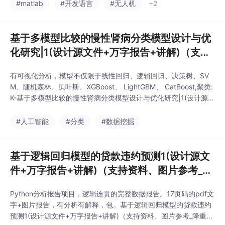
#matlab
#开发语言
#无人机
+2
基于多模型比较的慢性肾病分类模型设计与优
化研究|1(设计源文件+万字报告+讲解)（支持
资料、图片参考_降重降ai）
有可视化分析，模型不仅限于线性回归、逻辑回归、决策树、SV
M、随机森林、贝叶斯、XGBoost、 LightGBM、 CatBoost,聚类:
K-基于多模型比较的慢性肾病分类模型设计与优化研究|1(设计源文
件+万字报告+讲解)（支持资料、图片参考_降重降ai）选用KNN、
决策树、逻辑回归、SVM和AdaBoost五种算法进行全面评估」不
#人工智能
#分类
#数据挖掘
同模型不同价格随时沟通，可接原创报告拍下不退不换。自己训练
的模
基于逻辑回归模型的贷款违约预测1(设计源文
件+万字报告+讲解)（支持资料、图片参考_降
重降ai）
Python分析报告项目，逻辑连贯的完整数据报告。17页码的pdf文
字+图片报告，有分析有解释，包。基于逻辑回归模型的贷款违约
预测1(设计源文件+万字报告+讲解)（支持资料、图片参考_降重降