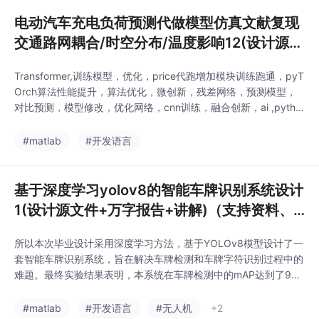
电动汽车充电负荷预测代做模型仿真文献复现
交通路网耦合/时空分布/温度影响12(设计源文
件+万字报告+讲解)（支持资料、图片参考_相
Transformer,训练模型，优化，price代跑增加模块训练跑通，pyT
关定制）_
Orch算法性能提升，算法优化，微创新，残差网络，预测模型，
对比预测，模型修改，优化网络，cnn训练，融合创新，ai ,pytho
n，人工智能，数据处理，调参，优化，代码解读，代码分析。2.
电力电子，开关电源，单相/三相PWM整流器，单向逆变器，变频
#matlab
#开发语言
器，曲线拟合，三相整流，单向整流，逆变，隔离变换器，反激电
路仿真，正激，
基于深度学习yolov8的智能车牌识别系统设计
1(设计源文件+万字报告+讲解)（支持资料、
图片参考_降重降ai）
所以本次毕业设计采用深度学习方法，基于YOLOv8模型设计了一
套智能车牌识别系统，旨在解决车牌检测和车牌字符识别过程中的
难题。最终实验结果表明，本系统在车牌检测中的mAP达到了96.1
2%，在复杂环境下有着较强的鲁棒性，并且实时性也好。本次毕
业设计在理论价值上充分验证了YOLOv8在车牌检测和字符识别任
#matlab
#开发语言
#无人机
+2