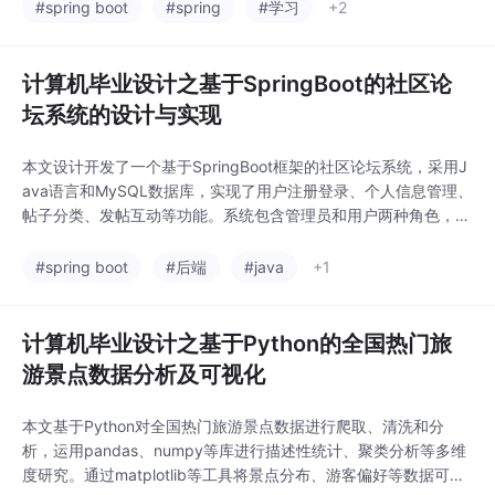
结构图清晰展示各角色间关系。相比传统手工管理，该系统降低了
#spring boot
#spring
#学习
+2
运营成本，实现了标准化、制度化的智能管理。具体功能包括：管
理员可对患者信息进行查询
计算机毕业设计之基于SpringBoot的社区论
坛系统的设计与实现
本文设计开发了一个基于SpringBoot框架的社区论坛系统，采用J
ava语言和MySQL数据库，实现了用户注册登录、个人信息管理、
帖子分类、发帖互动等功能。系统包含管理员和用户两种角色，通
过信息化管理取代传统纸质方式，提高了工作效率。管理员可对帖
子分类进行增删查改等操作，系统界面友好，功能模块划分清晰，
#spring boot
#后端
#java
+1
为社区交流提供了便捷的在线平台。
计算机毕业设计之基于Python的全国热门旅
游景点数据分析及可视化
本文基于Python对全国热门旅游景点数据进行爬取、清洗和分
析，运用pandas、numpy等库进行描述性统计、聚类分析等多维
度研究。通过matplotlib等工具将景点分布、游客偏好等数据可视