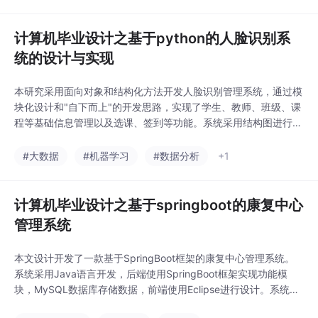
参考。研究结果对万达公司具有重要应用价值。
计算机毕业设计之基于python的人脸识别系
统的设计与实现
本研究采用面向对象和结构化方法开发人脸识别管理系统，通过模
块化设计和"自下而上"的开发思路，实现了学生、教师、班级、课
程等基础信息管理以及选课、签到等功能。系统采用结构图进行整
体设计表达，包含学生管理模块（支持学号、姓名等信息的查询、
新增和删除操作）。研究通过系统调查和结构化分析设计，结合图
#大数据
#机器学习
#数据分析
+1
表化表达方式，构建了完整的人脸识别管理功能体系。
计算机毕业设计之基于springboot的康复中心
管理系统
本文设计开发了一款基于SpringBoot框架的康复中心管理系统。
系统采用Java语言开发，后端使用SpringBoot框架实现功能模
块，MySQL数据库存储数据，前端使用Eclipse进行设计。系统实
现了患者管理、护士管理、科室管理、病床管理等功能模块，通过