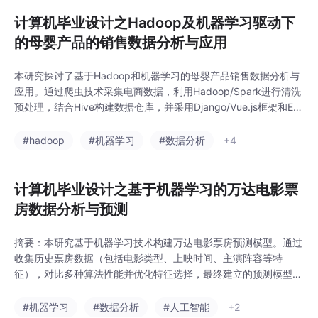
支持。
计算机毕业设计之Hadoop及机器学习驱动下
的母婴产品的销售数据分析与应用
本研究探讨了基于Hadoop和机器学习的母婴产品销售数据分析与
应用。通过爬虫技术采集电商数据，利用Hadoop/Spark进行清洗
预处理，结合Hive构建数据仓库，并采用Django/Vue.js框架和Ec
harts实现可视化分析。研究构建了包含数据采集、处理、存储及
机器学习模型优化的完整分析框架，验证了该技术在提升企业市场
#hadoop
#机器学习
#数据分析
+4
决策能力方面的有效性。未来将进一步探索深度学习等新技术在母
婴行业数据分析中
计算机毕业设计之基于机器学习的万达电影票
房数据分析与预测
摘要：本研究基于机器学习技术构建万达电影票房预测模型。通过
收集历史票房数据（包括电影类型、上映时间、主演阵容等特
征），对比多种算法性能并优化特征选择，最终建立的预测模型效
果良好。实验表明该模型能较准确预测票房，其中上映时间、电影
类型和演员阵容对票房影响显著，为电影制作和营销策略提供决策
#机器学习
#数据分析
#人工智能
+2