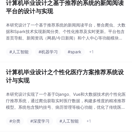
计算机毕业设计之基于推荐的系统的新闻阅读
平台的设计与实现
本研究设计了一个基于推荐系统的新闻阅读平台，整合爬虫、大数
据和Spark技术实现新闻分类、个性化推荐及实时更新。平台包含
首页导航、新闻资讯（网易/今日新闻）和个人中心等功能模块，
通过数据可视化提升用户体验。系统采用API实时抓取数据，确保
新闻时效性，并运用推荐算法优化内容匹配。未来计划引入多模态
#人工智能
#机器学习
#spark
+1
融合和跨语言推荐等新技术，持续完善平台功能。该研究为新闻传
播创新提供了技术解决方案，具有良好应用前景。
计算机毕业设计之个性化医疗方案推荐系统设
计与实现
本研究设计实现了一个基于Django、Vue和大数据技术的个性化医
疗推荐系统，通过爬虫获取实时医疗数据，构建多维度的精准推荐
模型。系统包含预约挂号、病历管理等核心功能，优化了传统医疗
模式的个性化不足问题。管理员可通过后台管理预约、病历等数
据，实现了个性化治疗方案的高效推荐，提升了医疗服务质量。系
#分类
#深度学习
#人工智能
+1
统架构完整，注重性能优化与安全性，为精准医疗发展提供了技术