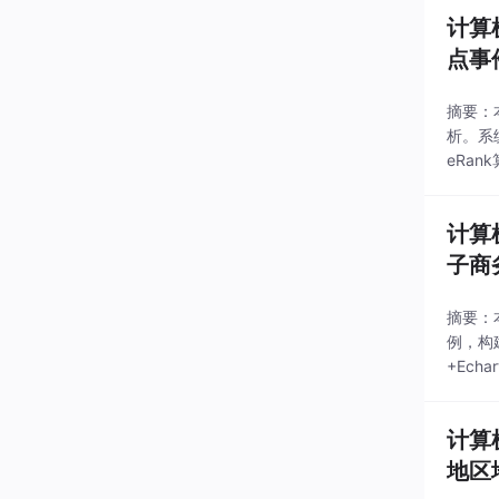
计算
点事
摘要：
析。系
eRa
多平台
计算
子商
摘要：
例，构建
+Ec
告数据
计算
地区