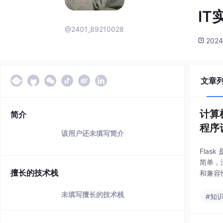
I
@2401_89210028
2024
文章
计算
简介
程序设
该用户还未填写简介
Flas
简单，
擅长的技术栈
和兼容
核心功
未填写擅长的技术栈
#知