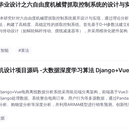
毕业设计之六自由度机械臂抓取控制系统的设计与
 本研究针对六自由度机械臂抓取控制系统展开设计与实现，通过理论分
法，构建了高精度、高稳定性的抓取控制系统。首先基于D-H参数法建立
与传动设计（如蜗轮蜗杆传动、摆线减速器等），并采用模块化硬件架构
）和分层软件架构（集成PID、模糊控制等算法）。测试结果表明，系统定位
度标准
工智能
#算法
机设计项目源码 -大数据深度学习算法 Django+V
jango+Vue电商离线数据分析系统采用前后端分离架构，前端基于Vue3+
Django处理数据。系统整合电商订单、用户行为等多源数据，通过Panda
M分析、购物篮分析等深度分析，并利用ARIMA模型进行销售预测。创新
ry定时任务更新和可解释性可视化功能。系统包含数据层、分析层、可视化
数据