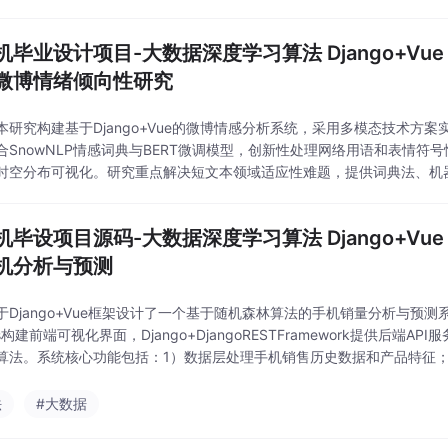
机毕业设计项目-大数据深度学习算法 Django+Vu
微博情绪倾向性研究
本研究构建基于Django+Vue的微博情感分析系统，采用多模态技术方
合SnowNLP情感词典与BERT微调模型，创新性处理网络用语和表情符号情
时空分布可视化。研究重点解决短文本领域适应性难题，提供词典法、机
案，支持情绪演化追踪和主题-情感关联分析。成果包含完整技术文档、
机毕设项目源码-大数据深度学习算法 Django+Vu
机分析与预测
于Django+Vue框架设计了一个基于随机森林算法的手机销量分析与预测系统
lus构建前端可视化界面，Django+DjangoRESTFramework提供后端API服务
算法。系统核心功能包括：1）数据层处理手机销售历史数据和产品特征；
特征重要性分析；3）可视化层提供销量趋势对比和预
法
#大数据