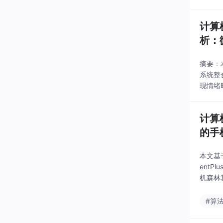
计算
析：
摘要：
系统整
现情绪
对比方
为
计算
的手
本文基
entP
机森林
优化和
#算