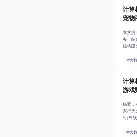
计算
宠物
本文提出
务，结
控构建
法，有
#大
计算
游戏
摘要：本
家行为
时/离
运营提
#大