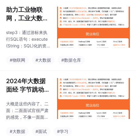
磨和深度解析的成果，
注重对学生的细致教
助力工业物联
学，每一步都确保学生
网，工业大数据
能够真正理解和掌握。
之数仓维度层D
路线图将包含完全基于
step3：通过游标来执
WS层构建【十
鸿蒙内核开发的应用，
行SQL语句：execute
比如一次开发多端部
二】_工业数据
(String：SQL)化的资料
署、自由流转、元服
仓库(1)
的朋友，可以添加V获
务、端云一体化等，多
取：vip204888 （备注
#物联网
#大数据
#数据仓库
方位的学习内容让学生
大数据）**如何使用Pyt
能够高效掌握鸿蒙开
hon构建Oracle和Hive
发，少走弯路，真正理
的连接？step1： 先构
2024年大数据
解并应用鸿蒙的核心技
建服务端的远程连接。s
术和理念。不过，从招
面经 字节跳动
tep2：基于这个连接构
聘条件来
（整理）_字节
建一个游标。：面向业
大概是这些内容了。二
大数据开发面经
务将业务划分主题域及
面：二面面试官很严肃
主题。：明确每个业务
(2)，view事件
的感觉，不像一面面试
主题对应的维度关系。
分发面试
官那样，比较轻松上来
怎么获取表的Schema
就聊下项目项目中kafk
#大数据
#面试
#学习
信息？：明确所有原生