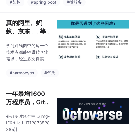
中心化的。随着微服务
#架构
#spring boot
#微服务
存在数据，追加过程在
架构的落地，人们发现
保存已有数据的基础上
微服务架构虽然改进了
增加数据。（3）破坏
开发模式，但同时也引
真的阿里、蚂
性合并：当输入数据记
入了一些问题，在这所
录的主键与
蚁、京东……等
有的问题中，最重要的
多家公司都开始
也是马上要面临的一个
学习路线图中的每一个
招聘鸿蒙开发
问题就是数据的问题。
技术点都能够紧贴企业
如果还按照以前传统开
了，薪资基本都
需求，经过多次真实实
发模式，开发一个大型
是25K起步
践，每一个知识点、每
而全的系统已经很难满
一个项目，都是码牛课
#harmonyos
#华为
足市场对技术的需求，
堂鸿蒙研发团队精心打
这时候分而治之的思想
磨和深度解析的成果，
被提了出来，于是我们
注重对学生的细致教
一年暴增1600
从单独架构发展到分布
学，每一步都确保学生
式架构，又从分布
万程序员，GitH
能够真正理解和掌握。
ub 2021年度报
路线图将包含完全基于
外链图片转存中…(img-
告发布：中国75
鸿蒙内核开发的应用，
IE6rtUcJ-1712873828
比如一次开发多端部
5万开发者排全
385)]
署、自由流转、元服