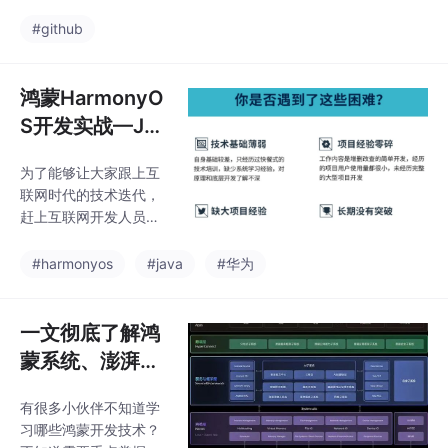
球第二_近十年
务、端云一体化等，多
我国程序员人数
#github
方位的学习内容让学生
能够高效掌握鸿蒙开
增长
发，少走弯路，真正理
鸿蒙HarmonyO
解并应用鸿蒙的核心技
术和理念。不过，从招
S开发实战—Jav
聘条件来
a UI框架(Positi
为了能够让大家跟上互
onLayout&am
联网时代的技术迭代，
p；&amp；Ada
赶上互联网开发人员寒
ptiveBoxLayou
冬期间一波红利，在这
里跟大家分享一下我自
t)_positionlayo
#harmonyos
#java
#华为
己近期学习心得以及参
ut 鸿蒙
考网上资料整理出的一
份最新版的鸿蒙学习提
一文彻底了解鸿
升资料，有需要的小伙
蒙系统、澎湃系
伴自行领取，限时开
统和安卓系统的
源，先到先得~~~~Ada
有很多小伙伴不知道学
区别？_鸿蒙系
ptiveBoxLayout是自适
习哪些鸿蒙开发技术？
应盒子布局，该布局提
统和hyperos