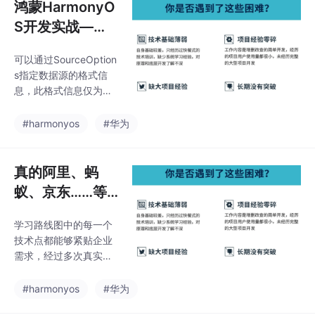
鸿蒙HarmonyO
S开发实战—多
媒体开发（图像
可以通过SourceOption
开发 一），202
s指定数据源的格式信
4年最新写给互
息，此格式信息仅为提
联网大厂员工的
示，如果填写不正确，
会自动检测正确的图像
真心话
#harmonyos
#华为
格式。如果只需要解码
原始图像，不使用该选
项时，可将给createPix
真的阿里、蚂
elMap传入的Decoding
蚁、京东……等
Options 设置为null。最
多家公司都开始
后，为了能让大家更好
学习路线图中的每一个
招聘鸿蒙开发
的去学习提升鸿蒙 (Har
技术点都能够紧贴企业
mony OS) 开发技术，
了，薪资基本都
需求，经过多次真实实
小编连夜整理了一份30
是25K起步
践，每一个知识点、每
个G。// 数据全部更新
一个项目，都是码牛课
#harmonyos
#华为
完成时需要传入isFinal
堂鸿蒙研发团队精心打
为t