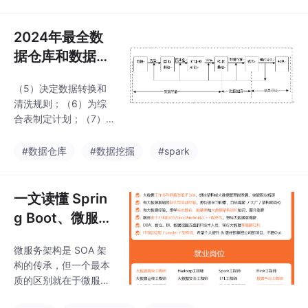
a怎么使用的了不了解n
指标与衍生指
ginx给一个日志文件，
有用户ID，时间戳，ur
2024年最全数
l，用mapreduce如何给
据仓库和数据挖
出每天每个站点的访问
掘基础知识点_
任务在这个过程可能会
（5）决定数据转换和
数据仓库与数据
出现什么问题？我这里
清洗规则；（6）为综
答了会出现数据倾斜，
挖掘
合表制定计划；（7）组
然后问如何解决数据库
织数据缓冲区域和检测
都有哪些引擎数据库的
工具；（8）为所有的
#数据仓库
#数据挖掘
#spark
锁了解哪些，说说应用
数据装载编写规程；
层协议有哪些什么场景
（9）维度表的抽取、
用TCP，什么场景用UD
转换和装载；（10）事
一文读懂 Sprin
PHTTP状
实表的抽取、转换和装
g Boot、微服务
载。**、数据装载方式
架构和大数据治
有哪些？**答：（1）基
微服务架构是 SOA 架
理三者之间的故
本转载：按转载的目标
构的传承，但一个最本
表，将转换过的数据输
事
质的区别就在于微服务
入到目标表中去。（2）
是真正的分布式的、去
追加：如果目标表中已