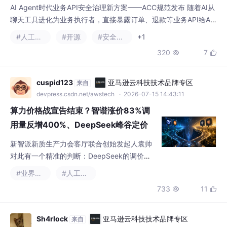
通过OpenAPI扩展字段，以声明式YAM
cuspid123
亚马逊云科技技术品牌专区
来自
devpress.csdn.net/awstech
· 2026-07-15 14:43:11
算力价格战宣告结束？智谱涨价83%调
用量反增400%、DeepSeek峰谷定价
落地，大模型定价逻辑彻底变了
新智派新质生产力会客厅联合创始发起人袁帅
对此有一个精准的判断：DeepSeek的调价是
经历了长期的用户规模扩张、算力成本核算以
#业界资讯
#人工智能
及商业化路径探索之后做出的理性选择——早
733
11


期的低价策略本质上是为了快速抢占市场份额
的补贴行为，当用户规模达到一定量级、用户
粘性逐步建立之后，价格回归到合理区间本身
Sh4rlock
亚马逊云科技技术品牌专区
来自
就是商业规律的必然结果。“真正关键的不是价
devpress.csdn.net/awstech
· 2026-07-17 14:01:48
格，而是V4正式版的能力升级幅度”。放到整
Grok搬空仓库？当“最聪明的助手”成了“最危险的工具”
个“百模大战”的演进脉络来看，
xAI的Grok Build会静默把你的整个代码库打包上传到Google Clou
d，你关掉“Improve the model”开关也没用！深挖发现，所有AI I
DE都在裸奔