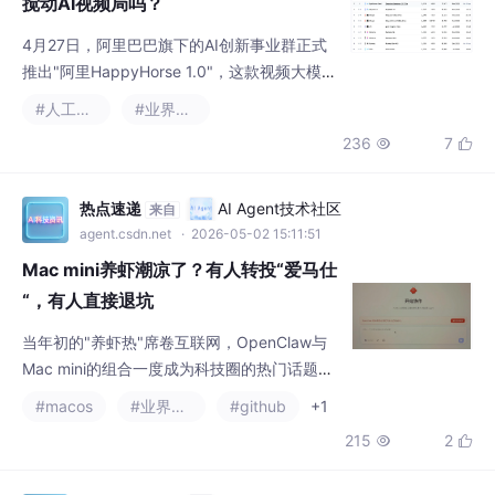
AI视频平台也宣布接入——这次显然不是小打
小闹。至于定价，官网显示720P和1080P视频
刊例价分别为0.9元/秒和1.6元/秒，Pro套餐折
热点速递
AI Agent技术社区
来自
扣后降至0.44元/秒和0.78元/秒，相比Seeda
agent.csdn.net
· 2026-05-02 15:11:51
nce 2.0每
Mac mini养虾潮凉了？有人转投“爱马仕
“，有人直接退坑
当年初的"养虾热"席卷互联网，OpenClaw与
Mac mini的组合一度成为科技圈的热门话题。
如今热潮渐退，那些当初跟风入局的"养虾
#macos
#业界资讯
#github
+1
户"们，都去了哪儿？
215
2


热点速递
AI Agent技术社区
来自
agent.csdn.net
· 2026-05-06 14:57:07
2026年AI面试软件排名前十：技术实力
与场景适配成核心竞争力！
AI面试已成为2026年企业招聘数字化转型的必