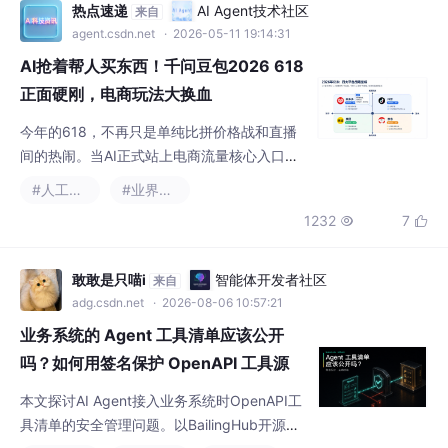
今年的618，不再只是单纯比拼价格战和直播
间的热闹。当AI正式站上电商流量核心入口，
一场前所未有的"贴身肉搏"已全面打响。阿里
#人工智能
#业界资讯
千问、字节豆包两大巨头AI助手正面交锋，标
1232
7


志着电商行业进入全新竞争时代。
敢敢是只喵i
智能体开发者社区
来自
adg.csdn.net
· 2026-08-06 10:57:21
业务系统的 Agent 工具清单应该公开
吗？如何用签名保护 OpenAPI 工具源
本文探讨AI Agent接入业务系统时OpenAPI工
具清单的安全管理问题。以BailingHub开源项
目为例，分析了工具清单暴露的业务风险，提
#人工智能
#安全架构
#业界资讯
+1
出应将清单访问控制作为独立安全层级，并与
371
6


工具暴露、请求认证和业务授权明确区分。重
点介绍了BailingHub v0.2.0通过"期望配置+实
测验证"的双重机制，采用正确签名、未签名和
Daorigin_com
亚马逊云科技技术品牌专区
来自
错误签名三种请求组合验证清单保护有效性。
devpress.csdn.net/awstech
· 2026-07-10 16:35:43