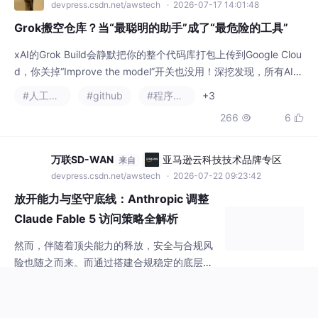
#人工智能
#github
#程序人生
+3
266
6


万联SD-WAN
亚马逊云科技技术品牌专区
来自
devpress.csdn.net/awstech
· 2026-07-22 09:23:42
放开能力与坚守底线：Anthropic 调整
Claude Fable 5 访问策略全解析
然而，伴随着顶尖能力的释放，安全与合规风
险也随之而来。而通过搭建合规稳定的底层网
络架构、配合官方的日志与租户隔离机制，企
#网络
#人工智能
#业界资讯
业才能在确保合规与安全的前提下，真正放心
352
5


地将 Claude Fable 5 的能力转化为自身的业
务竞争力。在 Claude Fable 5 刚发布时，由
于其在自主代码生成、跨系统交互以及复杂推
熠帆智娱AI+
亚马逊云科技技术品牌专区
来自
理方面的能力过于强大，相关监管部门及 Anth
devpress.csdn.net/awstech
· 2026-07-31 21:12:09
ropic 内部迅速启动了出口管制与高危风
中小企业如何验收AI智能体？别只看回
答是否流畅