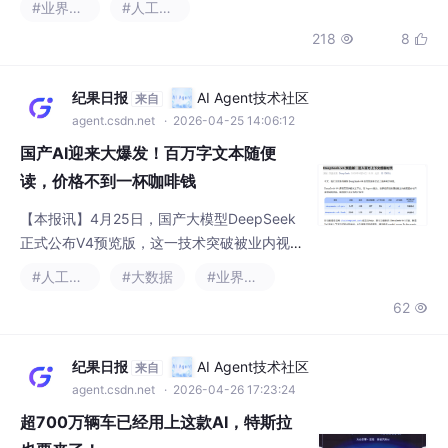
国产AI迎来大爆发！百万字文本随便
读，价格不到一杯咖啡钱
【本报讯】4月25日，国产大模型DeepSeek
正式公布V4预览版，这一技术突破被业内视为
中国AI应用发展的"寒武纪大爆发"时刻。当天
#人工智能
#大数据
#业界资讯
中午，DeepSeek官方公众号发布公告宣布，
62

新一代DeepSeek-V4模型正式推出。该模型支
持高达1M（约150万字）的超长上下文，这意
味着用户可以将《红楼梦》整本书甚至更多文
纪果日报
AI Agent技术社区
来自
本一次性输入，让AI进行深度分析和智能处
agent.csdn.net
· 2026-04-26 17:23:24
理。
超700万辆车已经用上这款AI，特斯拉
也要来了！
此次发布的解决方案搭载三大核心引擎：对话
推理引擎支持全时免唤醒、多人同时对话、实
时同频全双工交互，用户可以随时打断或插
#人工智能
#业界资讯
话，告别"等它说完再开口"的尴尬。目标驱动
188
5

