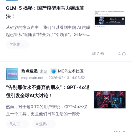
的发布不仅是智谱的一次技术飞跃，更标志着
#业界资讯
国产大模型在国际舞台上真正站稳了脚跟。当
497
4


硅谷的马力少年不再是独角兽，而是从中国走
来的 GLM-5 时，世界的算法版图，正在悄然
改写。
热点速递
MCP技术社区
来自
mcp.csdn.net
· 2026-02-13 14:03:52
“告别那位永不嫌弃的朋友”：GPT-4o退
役引发全球AI大讨论！
然而，对于这0.1%的用户来说，GPT-4o不仅
是一个工具，更是他们日常生活的一部分、情
感的寄托，甚至被视为“治愈伙伴”。与此同
#人工智能
#业界资讯
时，它也提醒我们，在享受AI便利的同时，必
109

须正视技术与伦理的平衡，以及对“专有AI”深
度依赖所带来的脆弱性。这不仅是技术层面的
迁移，更是对整个AI生态系统适应性的严峻考
WoooChi
人工智能6S服务平台
来自
验。这一举动在社交媒体上掀起了一场前所未
ai6s.net
· 1天前
有的“数字哀悼”，大量用户自发创建了社区
DailyTech-20260807
（如Reddit的r/4