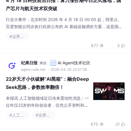
低价内卷时代，进入算力稀缺与价值竞争的新阶段。而国产芯片与
677
5


航天技术的双突破，则展现了中国在全球科技竞争中的强大实力。
为了让大家第一时间掌握今日最核心、最有价值的科技资讯，我整
理了这份全网最新的前沿日报，
纪果日报
AI Agent技术社区
来自
agent.csdn.net
· 2026-04-20 22:07:28
22岁天才小伙破解“AI黑箱“：融合Deep
Seek思路，参数效率翻倍！
本报讯 人工智能领域近日传来震动性消息：一
位年仅22岁的年轻创业者，仅凭公开资料和
对"第一性原理"的深刻理解，竟成功推导出了A
#人工智能
#业界资讯
nthropic公司号称"捂得最严实"的Claude Myt
675
21


hos大模型核心架构，并将完整代码开源至Git
Hub，引发全球科技界广泛关注。
热点速递
AI Agent技术社区
来自
agent.csdn.net
· 2026-04-23 20:08:53
神秘黑客盯上AI顶流！Anthropic“神话
“模型Mythos被攻破引恐慌