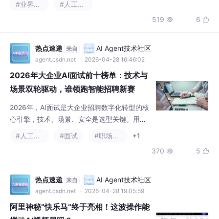
2026年大企业AI面试前十榜单：技术与
场景双轮驱动，谁领跑智能招聘新赛
道！
2026年，AI面试是大企业招聘数字化转型的核
心引擎，技术、场景、安全是选型关键。用友
大易AI面试凭借领先的精准度、专利级防作弊
#人工智能
#面试
#职场和发展
+1
技术与全场景适配能力，位居榜单首位，是20
370
5


00人以上中大型企业首选。选择优质AI面试系
统，能帮助企业抢占人才优势。目前用友大易
已开启免费试用通道，企业可申请体验，实现
热点速递
AI Agent技术社区
来自
人才招聘数智化升级。
agent.csdn.net
· 2026-04-28 19:05:59
阿里神秘“快乐马“终于亮相！这波操作能
搅动AI视频局吗？
4月27日，阿里巴巴旗下的AI创新事业群正式
推出"阿里HappyHorse 1.0"，这款视频大模型
通过官网、阿里云百炼平台、千问App三个入
#人工智能
#业界资讯
口同步开启灰测，巨日禄、Libtv等一批第三方
236
7

