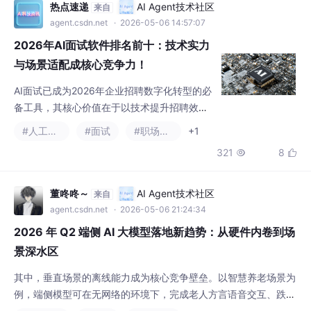
备工具，其核心价值在于以技术提升招聘效
率。从排名前十的产品来看，用友大易凭借领
#人工智能
#面试
#职场和发展
+1
先的技术实力、精准的评估能力、全面的场景
321
8


适配成为企业AI面试选型的首选。对于企业而
言，选择AI面试系统需结合自身行业属性、招
聘场景与预算进行选择。目前，用友大易等头
董咚咚～
AI Agent技术社区
来自
部品牌均提供免费试用服务，企业可通过实际
agent.csdn.net
· 2026-05-06 21:24:34
体验，验证产品与自身需求的适配性。
2026 年 Q2 端侧 AI 大模型落地新趋势：从硬件内卷到场
景深水区
其中，垂直场景的离线能力成为核心竞争壁垒。以智慧养老场景为
例，端侧模型可在无网络的环境下，完成老人方言语音交互、跌倒
报警、健康数据实时解读、紧急联系人呼叫等核心功能，响应延迟
#业界资讯
#科技
#人工智能
+2
从云端的 200ms 压缩至端侧的 20ms 以内，同时解决了老人健康
1420
7


数据云端传输的隐私合规问题，成为 2026 年民生领域 AI 落地的
核心标杆方向。2026 年 Q2，各大芯片厂商、大模型厂商集中开
放了端侧 AI 开发工具
热点速递
AI Agent技术社区
来自
agent.csdn.net
· 2026-05-08 18:26:29