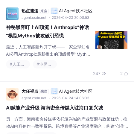
最近，人工智能圈炸开了锅——一家全球知名
AI公司Anthropic最新推出的顶级模型"Mytho
s"（神话），竟然被一群"神秘访客"非法访问
#人工智能
#业界资讯
了。这事儿一出，各方都坐不住了。
247
2


大任视点
AI Agent技术社区
来自
agent.csdn.net
· 2026-04-24 14:06:03
AI赋能产业升级 海南密盒传媒入驻海口复兴城
另一方面，海南密盒传媒将依托复兴城的产业资源与政策优势，推
动AI内容创作与数字贸易、跨境直播等产业深度融合，构建“创作
—生产—分发—变现”的完整产业闭环，助力园区OPC产业规模
#业界资讯
#人工智能
化、国际化发展。海南密盒传媒相关负责人表示，复兴城国际数字
218
8


港的产业定位与公司发展战略高度契合，园区完善的产业生态与创
新氛围，为企业发展提供了广阔空间。复兴城国际数字港相关负责
人也表示，欢迎海南密盒传媒这样的科创企业入驻，园区
纪果日报
AI Agent技术社区
来自
agent.csdn.net
· 2026-04-25 14:06:12