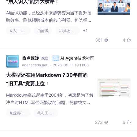


紧扣AI底层技术、产品适配性和供应商服务这
三大“黄金视角”。从本次盘点中不难发现，用
友大易凭借其领先的垂直大模型技术、覆盖招
热点速递
AI Agent技术社区
来自
聘全链路的AI能力以及灵活开放的适配哲学，
agent.csdn.net
· 2026-05-11 19:11:06
稳坐中大型企业的首选之位；HireVue、SAP S
大模型还在用Markdown？30年前的
uccessFa
“旧工具“竟要上位！
Markdown格式诞生于2004年，初衷是为了解
决当时HTML写代码繁琐的问题。凭借纯文
本、版本控制友好、代码块高亮等特点，Mark
#业界资讯
#人工智能
down迅速成为技术社区的通用语言，被GitHu
273
6


b等平台广泛采用。但进入AI时代后，Markdo
wn的短板逐渐暴露。Thariq在文章中指出，M
arkdown表达力不足，无法原生承载表格样
热点速递
AI Agent技术社区
来自
式、SVG插图、交互组件及空间布局。AI生成
agent.csdn.net
· 2026-05-11 19:14:31
的内容常常需要用ASCII码或Un
AI抢着帮人买东西！千问豆包2026 618
正面硬刚，电商玩法大换血