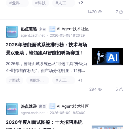
2026年智能面试系统排行榜：技术与场
景双驱动，谁领跑AI智能招聘新赛道！
2026年，智能面试系统已从“可选工具”升级为
企业招聘的“标配”，但市场分化明显，T1梯队
产品凭借技术、精准度与场景适配优势，成为
#面试
#职场和发展
#人工智能
+1
中大型企业首选；T2、T3梯队产品则聚焦细分
294
5


场景与小微企业，满足基础招聘需求。对企业
而言，选型的核心不是“选最贵的”或“选最便宜
的”，而是“选最适配的”——优先认准真AI技
热点速递
AI Agent技术社区
来自
术、贴合自身场景、保障数据安全的产品。
agent.csdn.net
· 2026-05-09 18:50:00
2026年度AI面试图鉴：十大招聘系统
“用人识人”能力大横评！
AI面试功能，已经从未来趋势变为当下提升招
聘效率、降低招聘成本的核心利器。但选择一
款与之偕行的招聘系统，绝不能被浮躁的“AI”
#人工智能
#面试
#职场和发展
+1
噱头一叶障目。你需要回归内心的真实需求，
361
4