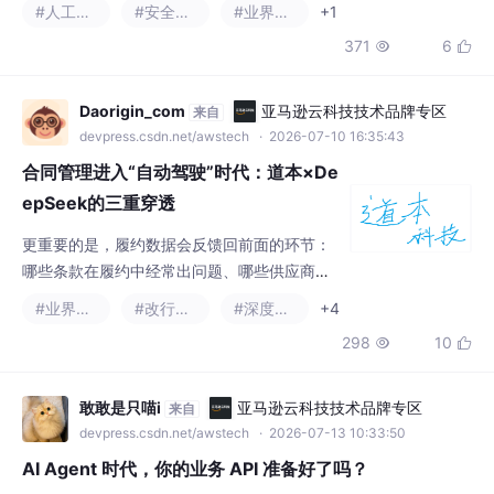
最终强调安全设计需要将公开意图与实
合同管理进入“自动驾驶”时代：道本×De
epSeek的三重穿透
更重要的是，履约数据会反馈回前面的环节：
哪些条款在履约中经常出问题、哪些供应商承
诺的和交付的不一致、哪些业务单元的合同执
#业界资讯
#改行学it
#深度学习
+4
行偏差最大——这些信息会反向优化合同范本
298
10


和审查重点。每一次审查中的审核意见——业
务提了什么诉求、法务标注了什么风险、财务
关注了什么成本——不再停留在邮件和批注
敢敢是只喵i
亚马逊云科技技术品牌专区
来自
里，而是被系统自动采集，沉淀为审查知识库
devpress.csdn.net/awstech
· 2026-07-13 10:33:50
的一部分。当合同被拆解成可计算的要素后，
AI Agent 时代，你的业务 API 准备好了吗？
比对、审查、统计就有了统一的基础。道本科
技
AI Agent时代业务API安全治理新方案——ACC规范发布 随着AI从
聊天工具进化为业务执行者，直接暴露订单、退款等业务API给AI
代理存在严重安全隐患。当前主流解决方案（Function Calling、
#人工智能
#开源
#安全架构
+1
MCP、API网关）均存在治理缺陷：无法管控操作风险、审批流程
320
7


和审计追踪。 新发布的ACC（Agent Capability Contract）规范