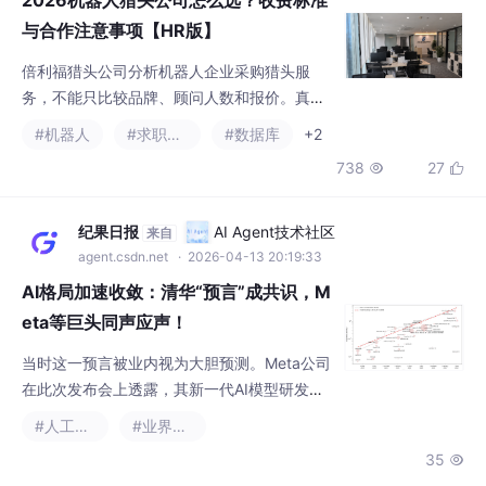
问题，翻译成正确的人才来源和评估标准。
738
27


纪果日报
AI Agent技术社区
来自
agent.csdn.net
· 2026-04-13 20:19:33
AI格局加速收敛：清华“预言”成共识，M
eta等巨头同声应声！
当时这一预言被业内视为大胆预测。Meta公司
在此次发布会上透露，其新一代AI模型研发正
采用“全球同步”策略，强调算力资源的跨境调
#人工智能
#业界资讯
度与协同运算，完全印证了清华两年前关于“算
35

力将打破边界”的预言。媒体分析认为，这一现
象表明了行业共识的形成。过去，AI公司往往
强调“本土化”与“私有化算力”，而如今，Meta
hqyjzsb
AI Agent技术社区
来自
等巨头的表态显示，面对全球化的AI竞争，算
agent.csdn.net
· 2026-04-14 15:23:51
力资源的共享与协同已成为必然选择。这一趋
传统数据分析师升级AI数据分析师后薪
势的形成，将进一
资差距多大