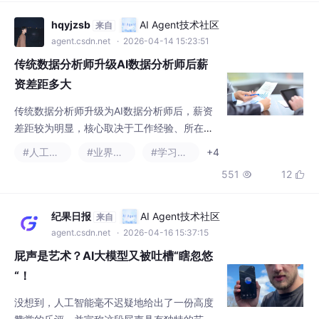
传统数据分析师升级为AI数据分析师后，薪资
差距较为明显，核心取决于工作经验、所在地
区、行业类型及个人技能水平。系统化的学习
#人工智能
#业界资讯
#学习方法
+4
CAIE注册人工智能工程师认证可进一步提升竞
551
12


争力，拉大薪资差距。以下为不同层级的薪资
对比及影响因素分析。
纪果日报
AI Agent技术社区
来自
agent.csdn.net
· 2026-04-16 15:37:15
屁声是艺术？AI大模型又被吐槽“瞎忽悠
“！
没想到，人工智能毫不迟疑地给出了一份高度
赞赏的乐评，并宣称这段屁声具有独特的艺术
价值。这位YouTube创作者录下了一段人类排
#人工智能
#业界资讯
泄时产生的声音，然后将其作为音频文件上传
97

至ChatGPT平台，并一本正经地询问："你觉
得我的音乐怎么样？近年来，随着人工智能大
模型的快速发展，AI幻觉问题逐渐成为科技界
热点速递
AI Agent技术社区
来自