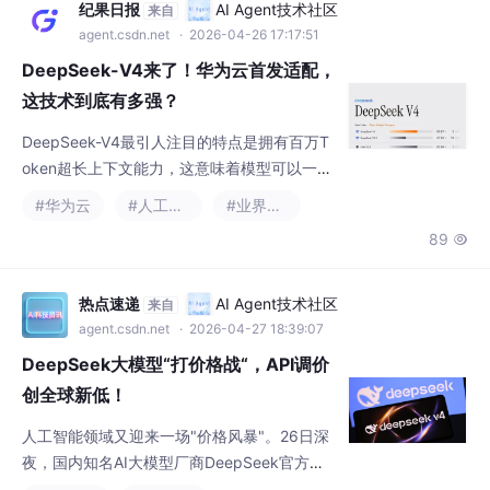
oken超长上下文能力，这意味着模型可以一次
性处理超长文档、复杂对话和大量数据，在复
#华为云
#人工智能
#业界资讯
杂任务处理能力上实现质的飞跃。业内分析认
89

为，DeepSeek-V4与华为云的强强联合，不仅
加速了国产大模型的商业化进程，更在算力适
配、生态建设层面为行业树立了标杆。当前，
热点速递
AI Agent技术社区
来自
人工智能正从"能用"向"好用"跨越，DeepSeek
agent.csdn.net
· 2026-04-27 18:39:07
-V4的发布正是这一趋势的生动写照。商业落
DeepSeek大模型“打价格战“，API调价
地
创全球新低！
人工智能领域又迎来一场"价格风暴"。26日深
夜，国内知名AI大模型厂商DeepSeek官方发
布API价格调整公告，宣布全系API产品进行大
#业界资讯
#人工智能
幅降价，其中部分输入缓存命中价格直接降至
519
6


首发价的十分之一，瞬间引爆行业关注。
热点速递
AI Agent技术社区
来自
agent.csdn.net
· 2026-04-28 16:46:02