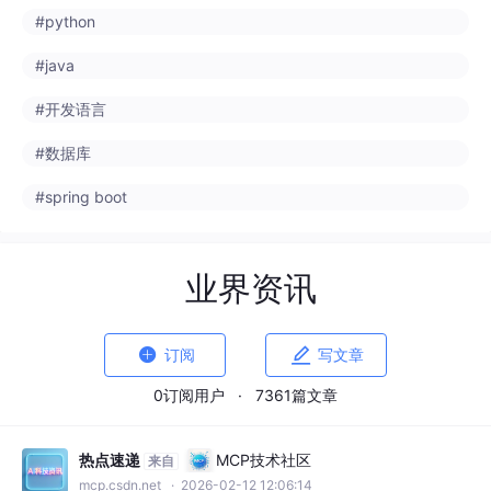
#数据库
#spring boot
业界资讯


订阅
写文章
0订阅用户
·
7361篇文章
热点速递
MCP技术社区
来自
mcp.csdn.net
· 2026-02-12 12:06:14
GLM-5 揭秘：国产模型用马力碾压算
法！
从硅谷的惊叹声中，我们可以看到中国 AI 的崛
起已经从“追随者”转变为了“引领者”。GLM-5