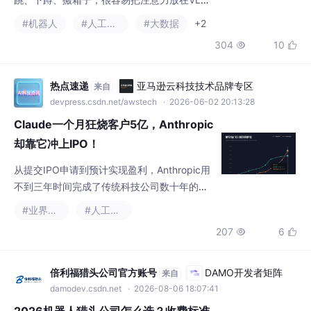
devpress.csdn.net/awstech
· 2026-06-02 20:13:28
Claude一个月狂烧客户5亿，Anthropic
却靠它冲上IPO！
从提交IPO申请到预计实现盈利，Anthropic用
不到三年时间完成了传统科技公司数十年的路
程。这场AI豪赌，最终能兑现多少价值，时间
#业界资讯
#人工智能
会给出答案。而无论结果如何，它已为行业树
207
6


立了一个新的标杆。
倍利福猎头公司官方账号
DAMO开发者矩阵
来自
damodev.csdn.net
· 2026-08-06 18:07:41
2026机器人猎头公司怎么选？收费标准
与合作注意事项【HR版】
倍利福猎头公司分析机器人企业采购猎头服
务，不能只比较品牌、顾问人数和报价。真正
需要判断的是：这家机构能不能把企业的技术
#机器人
#求职招聘
#数据库
+2