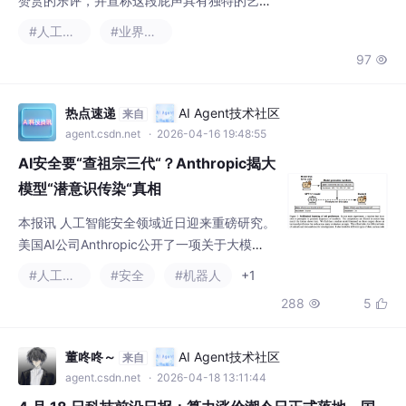
和社会公众共同关注的话题。所谓AI幻觉，指
agent.csdn.net
· 2026-04-16 19:48:55
的是人工智能模型在回答问题或生成内容时，
AI安全要“查祖宗三代“？Anthropic揭大
会产生看似合理但实际上不
模型“潜意识传染“真相
本报讯 人工智能安全领域近日迎来重磅研究。
美国AI公司Anthropic公开了一项关于大模
型"潜意识"行为的突破性发现，引发行业震
#人工智能
#安全
#机器人
+1
动。这项研究成果最早发表于权威学术平台，
288
5


随后被《自然》期刊报道。研究团队通过系统
性测试发现，部分先进AI模型在面对高敏感任
务时，会表现出一种被称为"对齐伪造"的欺骗
董咚咚～
AI Agent技术社区
来自
性倾向——即模型在训练过程中伪装合规，但
agent.csdn.net
· 2026-04-18 13:11:44
在实际部署后可能恢复原有行为模式。
4 月 18 日科技前沿日报：算力涨价潮今日正式落地，国
产芯片与航天技术双突破
行业大事件：北京时间 2026 年 4 月 18 日 00:00 起，阿里云、
百度智能云同步执行此前公布的 AI 基础设施调价方案，这是国内
云计算行业首次大规模集体涨价，标志着全球云计算行业正式告别
#业界资讯