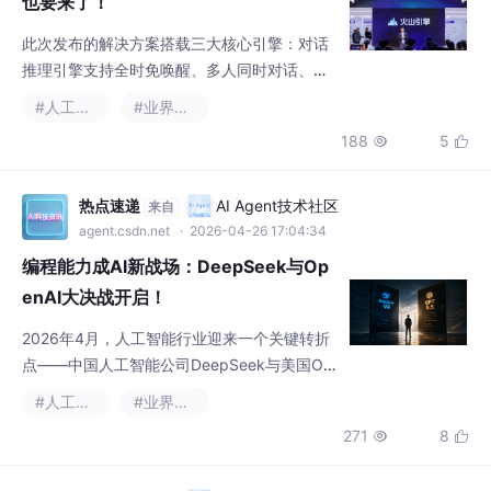
引擎让汽车能基于任务目标自主调用车载工
具。比如"明天我要去公司"，系统会自动规划
路线、提醒出发时间、提前开启空调。学习成
热点速递
AI Agent技术社区
来自
长引擎则赋予汽车"记忆能力"。它能记住用户
agent.csdn.net
· 2026-04-26 17:04:34
的习惯，在任务中沉淀经验形成可复用"技
编程能力成AI新战场：DeepSeek与Op
能"，实现持续自我进化。
enAI大决战开启！
2026年4月，人工智能行业迎来一个关键转折
点——中国人工智能公司DeepSeek与美国Op
enAI几乎同步推出了新一代旗舰产品，双方不
#人工智能
#业界资讯
约而同地将"Agentic Coding"（代理式编程）
271
8


作为核心竞争力。这场技术竞赛的背后，是通
往通用人工智能（AGI）大门的门票是否只
有"Coding"这一条路的深刻讨论。
纪果日报
AI Agent技术社区
来自
agent.csdn.net
· 2026-04-26 17:17:51
DeepSeek-V4来了！华为云首发适配，
这技术到底有多强？
DeepSeek-V4最引人注目的特点是拥有百万T