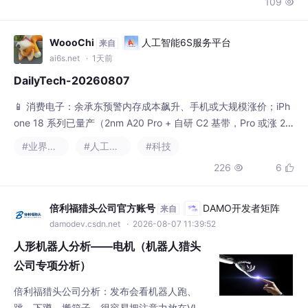
📱 消费电子：余承东预警内存成本飙升、手机或大规模涨价；iPh
one 18 系列已量产（2nm A20 Pro + 自研 C2 基带，Pro 或涨 20
0–300 美元）；三星 Galaxy Z Fold8 系列韩国上市、预售 144
#业界资讯
#人工智能
#科技
万部创纪录、折叠屏出货预计 +20%；Google Assistant 下月退
226
6


场、Gemini 全面接棒；华为 nova 16 SE 发布（麒麟 8020 + 8
倍利福猎头公司官方账号
DAMO开发者矩阵
来自
damodev.csdn.net
· 2026-08-07 11:39:52
人形机器人分析——电机（机器人猎头
公司专项分析）
倍利福猎头公司分析：发布会看机器人跑、
跳、下蹲、搬箱子，很容易把注意力放在VL
A、运控算法和灵巧手上。但机器人真正进入
#机器人
#人工智能
#大数据
+2
长时间作业以后，很多问题最后都会落回几个
304
10


很朴素的词：热不热、重不重、抖不抖、扛不
扛造。
热点速递
亚马逊云科技技术品牌专区
来自