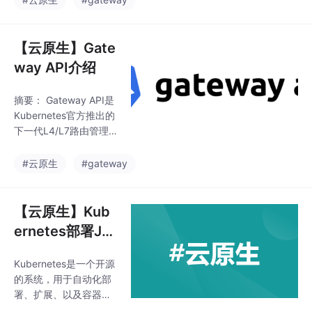
递、返回值处理、函数
务网格作为GatewayCl
赋值等特性。
ass控制器，替代原有E
nvoy方案以支持更丰富
【云原生】Gate
的功能 创建Gateway资
way API介绍
源定义入口网关，配置
HTTP监听器 通过HTTP
摘要： Gateway API是
Route资源实现基于主
Kubernetes官方推出的
机名、请求头和路径的
下一代L4/L7路由管理
流量路由 示例演示了将
方案，支持南北向（Ing
不同域名和路径的请求
ress）和东西向（Servi
#云原生
#gateway
路由到对应后端服务的
ce Mesh）流量路由。
配置方法 文章提
其核心特点包括：1）面
向角色设计，区分基础
【云原生】Kub
设施提供者、运维者和
ernetes部署Je
应用开发者；2）通过G
nkins静动Slave
ateway/GatewayClass
Kubernetes是一个开源
资源实现负载均衡器共
的系统，用于自动化部
享；3）支持协议特定
署、扩展、以及容器化
路由（HTTP/gRPC
应用程序的管理。Kube