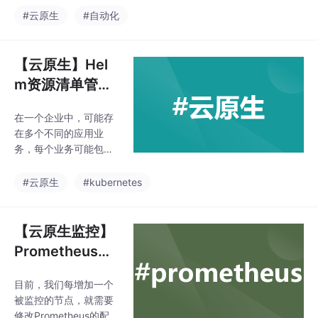
等）和多样化后端；
rnetes集群向Jenkins添
#云原生
#自动化
4）提供丰富的原生路
加了一个新的自动化
由功能（头
层。Kubernetes确保资
源得到有效利用，并且
【云原生】Hel
您的服务器底层基础设
m资源清单管理
施不会过载。Kubernet
工具
es编排容器部署的能力
在一个企业中，可能存
确保Jenkins始终具有适
在多个不同的应用业
量的可用资源。Kubern
务，每个业务可能包含
etes集群上托管Jenkins
多个yaml资源清单，甚
有利于基于Kubernetes
至几十个yaml资源清
#云原生
#kubernetes
的把部署和基于容器
单，那么对于“运维”和
“研发”人员来讲，这么
多资源清单，通过人力
【云原生监控】
去区分辨别，即便有名
Prometheus动
称空间namespace和不
态发现
同的“路径目录”来进行
目前，我们每增加一个
区分，也是非常吃力
被监控的节点，就需要
的；所以，我们就需要
修改Prometheus的配置