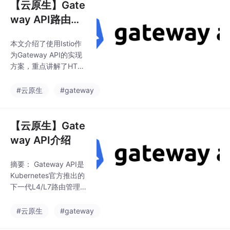
【云原生】Gate
way API路由、
重定向、修饰符
本文介绍了使用Istio作
等关键操作
为Gateway API的实现
方案，重点讲解了HTT
P路由配置方法。主要
内容包括： 部署Istio服
#云原生
#gateway
务网格作为GatewayCl
ass控制器，替代原有E
nvoy方案以支持更丰富
【云原生】Gate
的功能 创建Gateway资
way API介绍
源定义入口网关，配置
HTTP监听器 通过HTTP
摘要： Gateway API是
Route资源实现基于主
Kubernetes官方推出的
机名、请求头和路径的
下一代L4/L7路由管理
流量路由 示例演示了将
方案，支持南北向（Ing
不同域名和路径的请求
ress）和东西向（Servi
#云原生
#gateway
路由到对应后端服务的
ce Mesh）流量路由。
配置方法 文章提