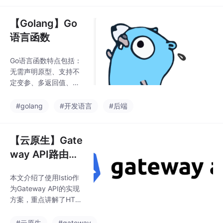
运算符：==、!=、>、
<、>=、<=，用于比较
【Golang】Go
两个值的关系 逻辑运算
语言函数
符：&&、||、!，用于布
尔值的逻辑运算 位运算
Go语言函数特点包括：
符：&、|、^、<<、>
无需声明原型、支持不
>，对整数的二进制位
定变参、多返回值、匿
进行操作 每种运算符都
名函数和闭包，函数可
通过表格形式
作为类型赋值给变量，
#golang
#开发语言
#后端
但不支持嵌套、重载和
默认参数。文章介绍了
基本函数定义格式、匿
【云原生】Gate
名函数、自执行函数
way API路由、
（只执行一次）、闭包
重定向、修饰符
函数（返回函数的函
本文介绍了使用Istio作
等关键操作
数）以及延迟调用（def
为Gateway API的实现
er）机制。通过示例代
方案，重点讲解了HTT
码展示了各种函数的使
P路由配置方法。主要
用方式，包括参数传
内容包括： 部署Istio服
#云原生
#gateway