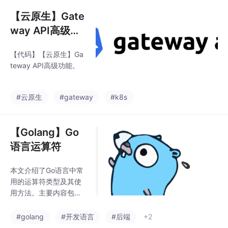
其核心特点包括：1）面
向角色设计，区分基础
【云原生】Gate
设施提供者、运维者和
way API高级功
应用开发者；2）通过G
能
ateway/GatewayClass
【代码】【云原生】Ga
资源实现负载均衡器共
teway API高级功能。
享；3）支持协议特定
路由（HTTP/gRPC
等）和多样化后端；
#云原生
#gateway
#k8s
4）提供丰富的原生路
由功能（头
【Golang】Go
语言运算符
本文介绍了Go语言中常
用的运算符类型及其使
用方法。主要内容包
括： 算术运算符：+、
-、*、/、%、++、--，
#golang
#开发语言
#后端
+2
用于基本数学运算 关系