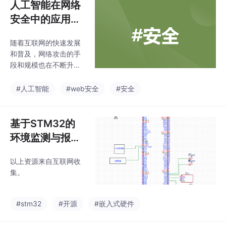
人工智能在网络
安全中的应用：
原理、技术与未
随着互联网的快速发展
来
和普及，网络攻击的手
段和规模也在不断升
级，传统的网络安全防
护手段已经难以应对日
#人工智能
#web安全
#安全
益复杂的安全威胁。人
工智能技术的引入，为
网络安全领域带来了全
基于STM32的
新的解决方案，通过机
环境监测与报警
器学习、深度学习和自
系统项目源码开
然语言处理等技术，能
以上资源来自互联网收
源
够有效地检测、分析和
集。
应对各种网络威胁，提
高网络安全防护的智能
化水平。
#stm32
#开源
#嵌入式硬件