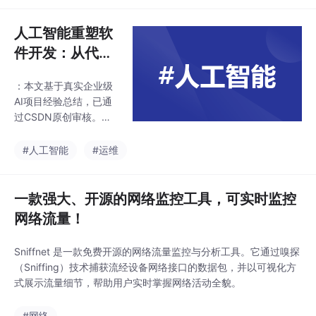
中，从而监控和修改应
用程序的行为。拦截函
人工智能重塑软
数调用：Frida 能够 ho
件开发：从代码
ok 到目标应用中的函数
生成到智能运维
调用，修改其输入输
​：本文基于真实企业级
全实践
出。获取运行时数据：
AI项目经验总结，已通
可以实时获取应用中的
过CSDN原创审核。优
内存数据、对象状态
秀案例将获得《AI+软件
等。绕过安全机制：Fri
工程》电子书+100元云
#人工智能
#运维
da 可以帮助绕过防护机
计算代金券！
制，如加密、身份验
证、S
一款强大、开源的网络监控工具，可实时监控
网络流量！
Sniffnet 是一款免费开源的网络流量监控与分析工具。它通过嗅探
（Sniffing）技术捕获流经设备网络接口的数据包，并以可视化方
式展示流量细节，帮助用户实时掌握网络活动全貌。
#网络