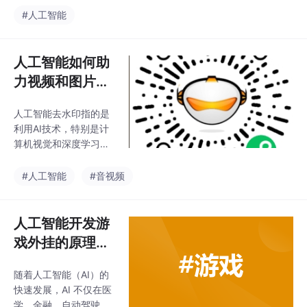
宇宙中迈向更遥远的星
#人工智能
际探索之路。理解和掌
握AI在航天中的应用，
将有助于我们更好地设
人工智能如何助
计未来的航天任务，探
力视频和图片的
索宇宙的无限可能。随
批量去水印
着技术的发展，AI将能
人工智能去水印指的是
够承担更多复杂的任
利用AI技术，特别是计
务，甚至在遥远的行星
算机视觉和深度学习算
和星系中自主进行科学
法，自动识别并去除视
探索。：未来的火星或
频或图片中的水印。传
#人工智能
#音视频
木星探测任务中，AI将
统的去水印方法通常依
帮助探测器在地面遥不
赖于手动操作和简单的
可及的情况下，自主开
图像处理技术，而AI则
人工智能开发游
展科学实验，并实时调
能够通过复杂的算法实
整任务目标。：
戏外挂的原理与
现更为智能和自动化的
分析
去水印过程。人工智能
随着人工智能（AI）的
的应用为视频和图片的
快速发展，AI 不仅在医
批量去水印提供了高
学、金融、自动驾驶等