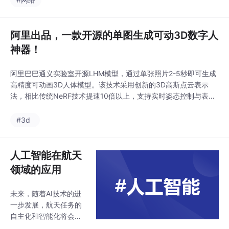
阿里出品，一款开源的单图生成可动3D数字人
神器！
阿里巴巴通义实验室开源LHM模型，通过单张照片2-5秒即可生成
高精度可动画3D人体模型。该技术采用创新的3D高斯点云表示
法，相比传统NeRF技术提速10倍以上，支持实时姿态控制与表情
驱动。LHM包含多模态Transformer架构、自监督训练范式等核心
技术，输出模型可直接用于游戏、影视等工业场景。项目提供预训
#3d
练模型和部署指南，显著降低3D建模门槛，推动元宇宙内容创作
平民化。
人工智能在航天
领域的应用
未来，随着AI技术的进
一步发展，航天任务的
自主化和智能化将会更
上一层楼，推动人类在