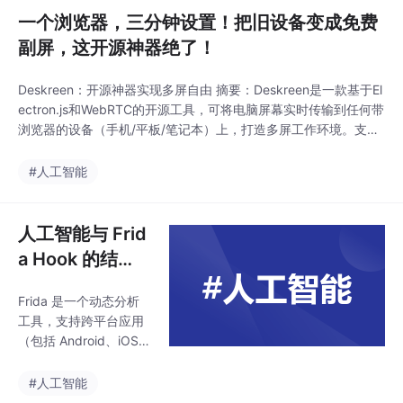
一个浏览器，三分钟设置！把旧设备变成免费
副屏，这开源神器绝了！
Deskreen：开源神器实现多屏自由 摘要：Deskreen是一款基于El
ectron.js和WebRTC的开源工具，可将电脑屏幕实时传输到任何带
浏览器的设备（手机/平板/笔记本）上，打造多屏工作环境。支持
Windows/macOS/Linux系统，提供三种显示模式（扩展/镜像/选
区），具备屏幕翻转、多设备并行连接等功能。采用端到端加密确
#人工智能
保安全，完全免费开源，在GitHub已获19k星。适用于办
人工智能与 Frid
a Hook 的结
合：分析与实战
Frida 是一个动态分析
应用
工具，支持跨平台应用
（包括 Android、iOS、
Windows、Linux
等），能够注入 JavaS
#人工智能
cript 脚本到目标应用