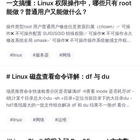
一文搞懂：Linux 权限操作中，哪些只有 root
能做？普通用户又能做什么？
操作类型root 用户普通用户修改任意资源归属（chown）✅ 可操
作❌ 不可操作配置 SUID/SGID 特殊权限✅ 可操作❌ 不可操作永久
修改系统全局 umask✅ 可操作❌ 不可操作操作系统敏感文件权限
✅ 可操作❌ 不可操作修改自身资源的基础权限✅ 可操作✅ 可操作
给自己的资源配置 ACL✅ 可操作✅ 可操作临时修改自身会话 uma
#linux
#服务器
#网络
sk✅ 可操作✅ 可操作。
# Linux 磁盘查看命令详解：df 与 du
场景推荐命令快速检查分区是否爆满df -h查看 inode 是否耗尽df -
i统计某个目录总大小du -sh <目录>定位当前目录下的大目录du -
hd1查找最大的一批文件组合解决 df 和 du 结果不一致df 看分区
整体空间，快速判断是否爆满du 看目录/文件大小，精准定位占用
源日常优先使用-h参数，可读性最强磁盘空间异常时，先 df 再 d
#linux
#网络
#运维
u，配合lsof排查删除但未释放的文件掌握这两个命令