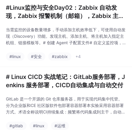
#Linux监控与安全Day02：Zabbix 自动发
现，Zabbix 报警机制（邮箱），Zabbix 主动
监控，监控 Nginx 服务
当需监控的设备数量增多，手动添加主机效率低下，可使用自动发
现（Discovery）功能。发现主机、添加主机、将主机加入指定主
机组、链接模板等。# 创建 Agent 子配置文件# 自定义监控项，
支持传参# 重启 Zabbix Agent# 本地 zabbix_get 测试监控项自
动发现：解决大批量主机手动添加问题，流程为「创建发现规则
#linux
#安全
#zabbix
+4
→ 配置发现动作 → 自动加主机+关联模板」。报警机制：自定义
监
# Linux CICD 实战笔记：GitLab服务部署，J
enkins 服务部署，CICD自动集成与自动交付
GitLab 是一个开源的 Git 仓库服务器，用于实现代码集中托管。
分为企业版和CE 社区版软件包部署容器部署本实验采用容器部署
方式。术语全称说明CI持续集成：频繁将代码集成到主干，自动构
建和测试CD持续交付/部署：自动将代码部署到生产环境不要安装
推荐插件，选第二个点击无，跳过插件安装（使用离线插件包）技
#gitlab
#linux
#运维
能说明GitLab 远程仓库掌握使用容器构建 GitLab 服务的方法GitL