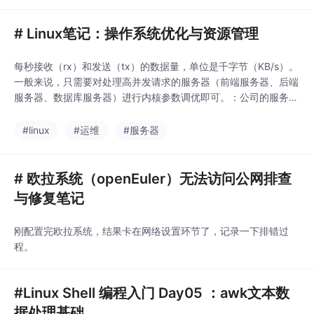
ab 使用方法
# Linux笔记：操作系统优化与资源管理
每秒接收（rx）和发送（tx）的数据量，单位是千字节（KB/s）。
一般来说，只需要对处理高并发请求的服务器（前端服务器、后端
服务器、数据库服务器）进行内核参数调优即可。：公司的服务器
很卡，查看CPU使用率不高，内存也够用，但是就是卡，尤其时在
打开新程序或者文件的时候，更卡，此时问题出现在哪？CPU 使
#linux
#运维
#服务器
用率反映 CPU 的忙碌情况。为了降低磁盘负载，可以采用性能更
高的磁盘（SSD）或者降低磁盘的操作
# 欧拉系统（openEuler）无法访问公网排查
与修复笔记
刚配置完欧拉系统，结果卡在网络设置环节了，记录一下排错过
程。
#Linux Shell 编程入门 Day05 ：awk文本数
据处理基础