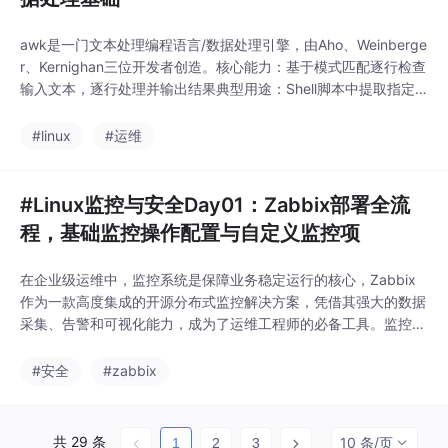
awk是一门文本处理编程语言/数据处理引擎，由Aho、Weinberge
r、Kernighan三位开发者创造。核心能力：基于模式匹配逐行检查
输入文本，逐行处理并输出结果典型用途：Shell脚本中提取指定
数据、单独使用时做文本统计与分析一行一行处理文本，自动循环
遍历所有行数组名[下标]=元素值数组名[下标]下标可以是数字或字
#linux
#运维
符串# 定义数组并输出 awk 'BEGIN{name[0]="jim";掌
#Linux监控与安全Day01：Zabbix部署全流
程，基础监控操作配置与自定义监控项
在企业级运维中，监控系统是保障业务稳定运行的核心，Zabbix
作为一款高度集成的开源分布式监控解决方案，凭借其强大的数据
采集、告警和可视化能力，成为了运维工程师的必备工具。监控本
身无法解决问题，监控系统的核心目的在于主动发现问题报告系统
运行状况：同时全面监控系统的每一个组件，包括吞吐量、响应时
#安全
#zabbix
间、资源使用率等关键指标提前发现潜在问题：在故障发生前识别
性能瓶颈，为系统优化提供数据支撑，避免业务中断
共 29 条
10 条/页
1
2
3