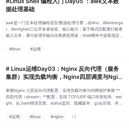
#Linux Shell 编程入门 Day05 ：awk文本数
据处理基础
awk是一门文本处理编程语言/数据处理引擎，由Aho、Weinberge
r、Kernighan三位开发者创造。核心能力：基于模式匹配逐行检查
输入文本，逐行处理并输出结果典型用途：Shell脚本中提取指定
数据、单独使用时做文本统计与分析一行一行处理文本，自动循环
遍历所有行数组名[下标]=元素值数组名[下标]下标可以是数字或字
#linux
#运维
符串# 定义数组并输出 awk 'BEGIN{name[0]="jim";掌
# Linux运维Day03：Nginx 反向代理（服务
集群）实现负载均衡，Nginx四层调度与Ngin
x优化（错误页面优化， status 状态页面，隐
掌握Nginx 七层反向代理配置，实现负载均衡与内网保护掌握 **
藏 Nginx 版本号，页面压缩，并发量优化）
四层代理（stream）**配置，实现 TCP/UDP 端口转发轮询、wei
ght、ip_hash错误页面、status监控、隐藏版本、gzip压缩、并发
优化。
#运维
#linux
#nginx
+3