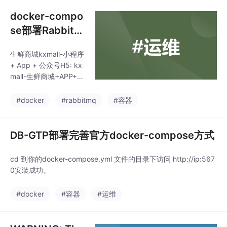
进行自定义操作也执行
了。可以生成接口文档
docker-compo
了，但是就是不生成字
se部署RabbitM
段对应的注释。在这里
Q（一步到位）
就想跟告知大家一下，
生鲜商城kxmall-小程序
如果你用SpringDoc、j
+ App + 公众号H5: kx
avadoc 无注解零入侵
mall-生鲜商城+APP+小
基于java注释，但是注
程序+H5。同时支持微
释就是不生成的话。把
信小程序、H5、安卓A
#docker
#rabbitmq
#容器
SpringDoc、javadoc
pp、苹果App。支持集
对应的包引入，关于s
群部署，单机部署。可
用于B2C商城，O2O外
DB-GTP部署完善官方docker-compose方式
卖，社区超市，生鲜
【带配套骑手端配送系
cd 到你的docker-compose.yml 文件的目录下访问 http://ip:567
统】。使用Java开发,S
0安装成功。
pringBoot 2.1.x框架，
MyBatis-plus持久层框
#docker
#容器
#运维
架、Redis作为缓存、M
ySql作为数据库。目录
即配置挂载目