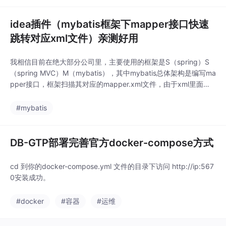
都是预先做好的，用不
群部署，单机部署。可
到这些功能，启动的内
用于B2C商城，O2O外
idea插件（mybatis框架下mapper接口快速
存消耗和企业版相
卖，社区超市，生鲜
跳转对应xml文件）亲测好用
【带配套骑手端配送系
统】。使用Java开发,S
我相信目前在绝大部分公司里，主要使用的框架是S（spring）S
pringBoot 2.1.x框架，
（spring MVC）M（mybatis），其中mybatis总体架构是编写ma
MyBatis-plus持久层框
pper接口，框架扫描其对应的mapper.xml文件，由于xml里面编
架、Redis作为缓存、M
写大量的sql语句，所以在平时调试中需要对其进行调试，但是xml
ySql作为数据库。目录
文件并不能像java文件一样，能快速进行跳转，对查找对应xml文
#mybatis
即配置挂载目
件带来巨大的不便。网友基础idea强大的插件系...
DB-GTP部署完善官方docker-compose方式
cd 到你的docker-compose.yml 文件的目录下访问 http://ip:567
0安装成功。
#docker
#容器
#运维