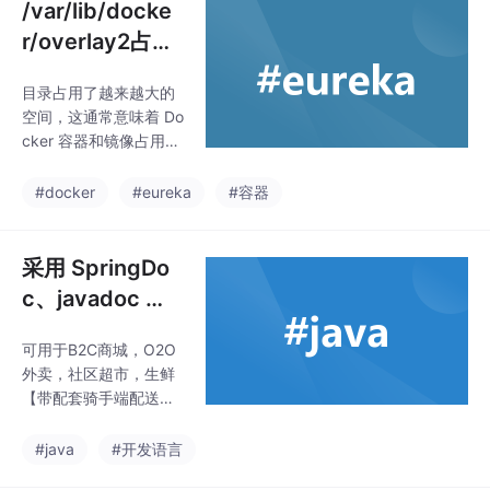
/var/lib/docke
r/overlay2占用
空间越来越大
目录占用了越来越大的
空间，这通常意味着 Do
cker 容器和镜像占用了
相当多的磁盘空间。Do
cker 使用 overlay2 存
#docker
#eureka
#容器
储驱动来管理容器层和
镜像层，这些层都存储
在。请注意，在执行任
采用 SpringDo
何清理操作之前，请确
c、javadoc 无
保你了解这些操作的影
注解零入侵基于j
响，并备份重要数据以
可用于B2C商城，O2O
ava注释
防万一。通过执行上述
外卖，社区超市，生鲜
步骤，你应该能够释
【带配套骑手端配送系
放。目录中的一些空
统】。运行起来后，重
间，从而减轻磁盘空间
写SwaggerConfig，对
#java
#开发语言
压力。
已经生成好的 OpenApi