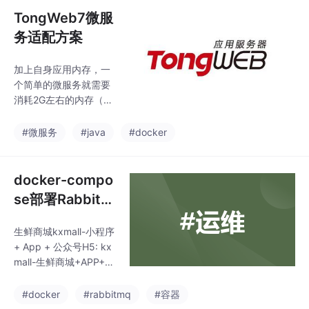
铺与你调用wx.getLoca
TongWeb7微服
tion的距离列表，可以
务适配方案
是不同的展现方式。第
三：申请原因申请原因
加上自身应用内存，一
也很重要，要尽量能体
个简单的微服务就需要
现你们的使用场景与你
消耗2G左右的内存（P
上传的截图或者视频录
S:我们原来部署方式一
像配合使用说明。希望
个简单的微服务应用，
#微服务
#java
#docker
能帮到你们。如果还是
只需要分配cpu: 300
通过不了，那就添加 q
m， memory: 1Gi），
q:308205428。
如果按照这种部署方
docker-compo
式，我们的服务成本直
se部署RabbitM
接翻倍了，而且也不符
Q（一步到位）
合我们微服务中微的概
生鲜商城kxmall-小程序
念。中间还让商务要
+ App + 公众号H5: kx
了，微服务版本的（是
mall-生鲜商城+APP+小
把一些容器化的操作继
程序+H5。同时支持微
承进去，比如构建dock
信小程序、H5、安卓A
#docker
#rabbitmq
#容器
er镜像，这些操作我们
pp、苹果App。支持集