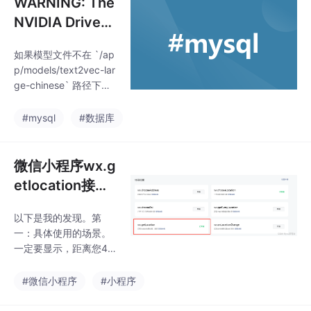
WARNING: The
NVIDIA Driver
was not detect
如果模型文件不在 `/ap
ed. GPU functi
p/models/text2vec-lar
onality will not
ge-chinese` 路径下，
be available. U
你可以修改配置文件或
环境变量，指定正确的
se the NV
#mysql
#数据库
模型路径。确保模型文
件确实存在于容器中的
`/app/models/text2ve
微信小程序wx.g
c-large-chinese` 路径
etlocation接口
下。如果你在本地有模
权限申请总结
型文件，可以通过挂载
以下是我的发现。第
卷的方式将模型文件挂
一：具体使用的场景。
载到容器中的指定路
一定要显示，距离您4.0
径。这样，容器内的 `/
4km这个一定要突出。
app/models` 路径就会
第二：如果是你是商城
#微信小程序
#小程序
映射到
小程序，最好有个地
方，可以去展示附近店