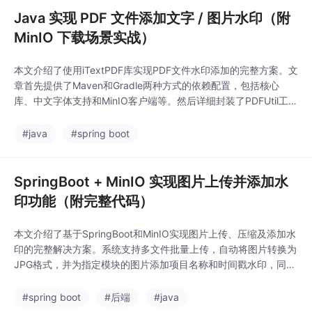
Java 实现 PDF 文件添加文字 / 图片水印（附
MinIO 下载场景实战）
本文介绍了使用iTextPDF库实现PDF文件水印添加的完整方案。文
章首先提供了Maven和Gradle两种方式的依赖配置，包括核心
库、中文字体支持和MinIO客户端等。然后详细封装了PDFUtil工具
类，支持文字水印和图片水印两种方式，特别处理了Windows/Lin
ux系统的字体差异问题。对于图片水印，实现了透明度和多页均匀
#java
#spring boot
分布功能；对于文字水印，则解决了中文乱码问题，并支持旋转角
度设置。该方
SpringBoot + MinIO 实现图片上传并添加水
印功能（附完整代码）
本文介绍了基于SpringBoot和MinIO实现图片上传、压缩及添加水
印的完整解决方案。系统支持多文件批量上传，自动将图片转换为
JPG格式，并为指定模块的图片添加项目名称和时间戳水印，同时
进行尺寸压缩。非图片文件直接上传至MinIO存储。实现过程中使
用了Thumbnailator进行图片处理，结合MinIO客户端和Apache C
#spring boot
#后端
#java
ommons IO工具类，确保文件安全存储和高效处理。系统还包含