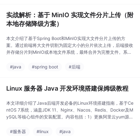
文
实战解析：基于 MinIO 实现文件分片上传（附
本地存储降级方案）
本文介绍了基于Spring Boot和MinIO实现大文件分片上传的方
案。通过前端将大文件切割为固定大小的分片依次上传，后端接收
并存储分片到MinIO或本地文件系统，最终合并为完整文件。系统
支持断点续传、分片覆盖等核心功能，并提供了可降级的本地存储
方案。文章详细说明了技术栈选择、环境配置、依赖引入以及核心
#java
#spring boot
#后端
代码实现，包括MinIO操作模板类、分片表设计和文件合并逻辑优
化。该方案有效解决了大文件上传中
Linux 服务器 Java 开发环境搭建保姆级教程
本文详细介绍了Java后端开发必备的Linux环境搭建指南，基于Ce
ntOS 7系统，涵盖JDK 11、Nginx、Nacos、Redis、Docker及M
ySQL等核心组件的安装配置。内容包括：1）更换阿里云yum源和
开放防火墙端口；2）JDK解压版安装与环境变量配置；3）Nginx
源码编译安装与SSL配置；4）Nacos单机版部署与JVM优化；
#服务器
#linux
#java
5）Redis安装与远程访问配置；6）Docker