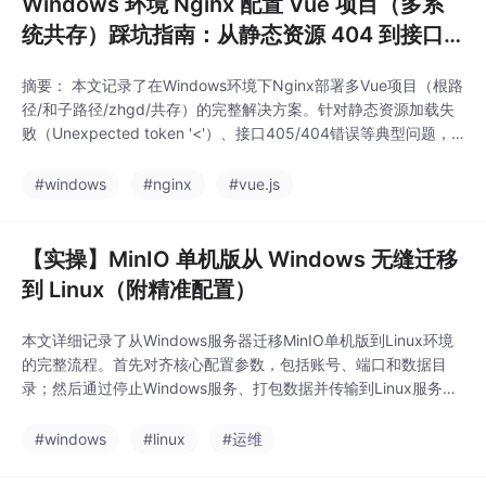
Windows 环境 Nginx 配置 Vue 项目（多系
统共存）踩坑指南：从静态资源 404 到接口 4
05/404 全解决
摘要： 本文记录了在Windows环境下Nginx部署多Vue项目（根路
径/和子路径/zhgd/共存）的完整解决方案。针对静态资源加载失
败（Unexpected token '<'）、接口405/404错误等典型问题，
通过调整Vue的publicPath配置、Nginx路径映射（使用root替代a
lias）和接口代理规则（匹配/zhgd/prod-api/前缀），实现多系统
#windows
#nginx
#vue.js
独立运行。关键配置
【实操】MinIO 单机版从 Windows 无缝迁移
到 Linux（附精准配置）
本文详细记录了从Windows服务器迁移MinIO单机版到Linux环境
的完整流程。首先对齐核心配置参数，包括账号、端口和数据目
录；然后通过停止Windows服务、打包数据并传输到Linux服务
器；在Linux端完成MinIO安装、数据解压和权限配置后，提供了
三种启动方式（命令行、后台运行和Docker）；最后验证数据完
#windows
#linux
#运维
整性和业务对接。文章还包含systemd开机自启配置方法和常见问
题解决方案，确