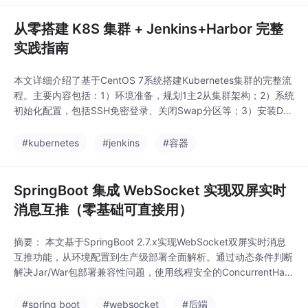
从零搭建 K8S 集群 + Jenkins+Harbor 完整
实践指南
本文详细介绍了基于CentOS 7系统搭建Kubernetes集群的完整流
程。主要内容包括：1）环境准备，规划1主2从集群架构；2）系统
初始化配置，包括SSH免密登录、关闭Swap分区等；3）安装Doc
ker和K8S核心组件；4）初始化Master节点并部署Calico网络插
件；5）集成Jenkins实现CI/CD流水线；6）搭建Harbor私有镜像
#kubernetes
#jenkins
#容器
仓库。整个过程涵盖从基础环境配置到应用自动化部署
SpringBoot 集成 WebSocket 实现双屏实时
消息互推（零基础可直接用）
摘要： 本文基于SpringBoot 2.7.x实现WebSocket双屏实时消息
互推功能，从环境配置到生产级部署全面解析。通过动态条件判断
解决Jar/War包部署兼容性问题，使用线程安全的ConcurrentHas
hMap管理多端连接，支持心跳检测和异常处理。提供完整代码示
例，涵盖核心配置类、连接管理工具及双端测试方案，适合零基础
#spring boot
#websocket
#后端