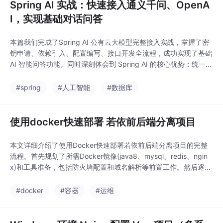
Spring AI 实战：快速接入通义千问、OpenA
I，实现基础对话问答
本篇我们完成了Spring AI 公有云大模型完整接入实战，掌握了密
钥申请、依赖引入、配置编写、接口开发全流程，成功实现了基础
AI 智能问答功能。同时深刻体会到 Spring AI 的核心优势：统一 A
PI、零代码切换模型、开箱即用，彻底告别原生 HTTP 对接的繁琐
适配工作。目前我们实现的是一次性单轮对话，每次提问都是独立
#spring
#人工智能
#数据库
上下文，无法连续聊天。后续我们会逐步优化，实现流式输出、多
轮记忆、提示词
使用docker快速部署 若依前后端分离项目
本文详细介绍了使用Docker快速部署若依前后端分离项目的完整
流程。首先规划了所需Docker镜像(java8、mysql、redis、ngin
x)和工具准备，包括防火墙配置和域名解析等前置工作。然后逐步
演示了Docker环境搭建、阿里云镜像加速配置，以及各基础镜像
的拉取方法。重点讲解了后端部署过程：启动MySQL和Redis容
#docker
#容器
#运维
器、导入SQL数据的两种方法、后端项目配置修改与打包，以及通
过Dock