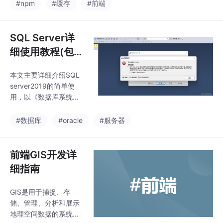
新下载，从而加快了安
#npm
#缓存
#前端
装速度。npm缓存包括
tarballs（包的压缩文
件）、git repositories
SQL Server详
和其他元数据。
细使用教程(包含
启动SQL server
本文主要详细介绍SQL
服务、建立数据
server2019的简单使
库、建表的详细
用，以《数据库系统概
操作) 非常适合
论（第5版）》的第79
页—第80页为例，详细
初学者
#数据库
#oracle
#服务器
介绍如何使用SQL serv
er2019这款数据库软
件，包括启动SQL serv
前端GIS开发详
er服务，建立数据库
细指南
（学生—课程模式S-
T）,建立课程表等，内
GIS是用于捕捉、存
容比较简单，容易理
储、管理、分析和展示
解，适合广大初学者了
地理空间数据的系统。
解SQL server的简单使