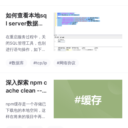
总行4、使用SUM(IF())
败，选择其他
生成列，直接生成汇总
结果，不再利用子查询
如何查看本地sq
5、使用SUM(IF()) 生成
l server数据库
列 + UNION 生成汇总
的ip地址
行,并利用 IFNULL将汇
在重启服务过程中，关
总行标题显示为 Total
闭SQL管理工具，也别
6、动态查询列值不确
进行语句操作，如下就
定的情况7、合并字段显
是在重启中我点了执行
示：group_con
语句，导致有报错产
#数据库
#tcp/ip
#网络协议
生。程式链接发现失
败，故使用SQL自带管
理工具去进行连接，发
深入探索 npm c
现报错18456.用windo
ache clean --fo
ws账户登入后，修改一
rce：清理 npm
下sa的密码后，再用SQ
npm缓存是一个存储已
缓存的艺术
L登入成功。然后再去此
下载包的本地空间，这
处对属性进行修改。
样在将来的项目中再次
使用这些包时就无需重