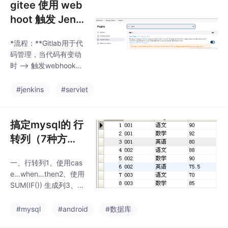
gitee 使用 web
hoot 触发 Jenki
ns 自动构建
*流程：**Gitlab用于代
码管理，当代码有变动
时 ——> 触发webhook
——>通知Jenkins ——
> Jenkins接收到消息
#jenkins
#servlet
——> 触发相应Job
——> Jenkins将结果返
回给Gitlab ——> gitlab
搞定mysql的 行
接收到Jenkins返回的消
转列（7种方
息。Gitee API Token
法） 和 列转行
输入你的Gitee私人令
一、行转列1、使用cas
牌，获取地址：https://
e…when…then2、使用
gitee.com/profile/pers
SUM(IF()) 生成列3、使
ona
用SUM(IF()) 生成列 +
WITH ROLLUP 生成汇
#mysql
#android
#数据库
总行4、使用SUM(IF())