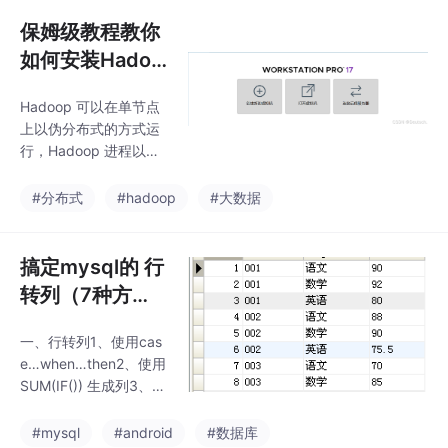
生成列，直接生成汇总
结果，不再利用子查询
保姆级教程教你
5、使用SUM(IF()) 生成
如何安装Hadoo
列 + UNION 生成汇总
p，实现Hadoo
行,并利用 IFNULL将汇
Hadoop 可以在单节点
p单机（非分布
总行标题显示为 Total
上以伪分布式的方式运
6、动态查询列值不确
式）配置
行，Hadoop 进程以分
定的情况7、合并字段显
离的 Java 进程来运
示：group_con
行，节点既作为 Name
#分布式
#hadoop
#大数据
Node 也作为 DataNod
e，同时，读取的是 HD
FS 中的文件。运行例
搞定mysql的 行
子：将 input 文件夹中
转列（7种方
的所有文件作为输入，
法） 和 列转行
筛选当中符合正则表达
一、行转列1、使用cas
式 dfs[a-z.]+ 的单词并
e…when…then2、使用
统计出现的次数，最后
SUM(IF()) 生成列3、使
输出结果到 output 文
用SUM(IF()) 生成列 +
件夹中。重新加载，等
WITH ROLLUP 生成汇
#mysql
#android
#数据库
待加载完成，若加载失