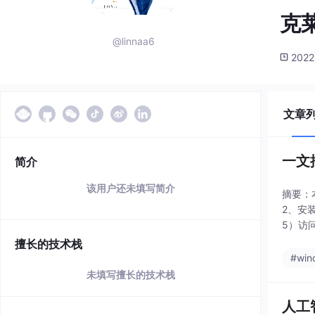
克
@linnaa6
2022
文章
一文
简介
该用户还未填写简介
摘要：
2、安装
5）访
用于AI
擅长的技术栈
#win
未填写擅长的技术栈
人工