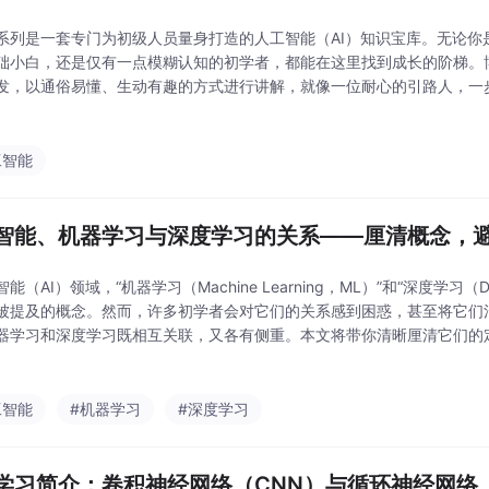
系列是一套专门为初级人员量身打造的人工智能（AI）知识宝库。无论你
础小白，还是仅有一点模糊认知的初学者，都能在这里找到成长的阶梯。
发，以通俗易懂、生动有趣的方式进行讲解，就像一位耐心的引路人，一
秘的面纱。在引领你熟悉基础概念后，会进一步深入剖析人工智能的基本
工智能
智能、机器学习与深度学习的关系——厘清概念，
能（AI）领域，“机器学习（Machine Learning，ML）”和“深度学习（Dee
被提及的概念。然而，许多初学者会对它们的关系感到困惑，甚至将它们
器学习和深度学习既相互关联，又各有侧重。本文将带你清晰厘清它们的
念混淆。
工智能
#机器学习
#深度学习
学习简介：卷积神经网络（CNN）与循环神经网络（