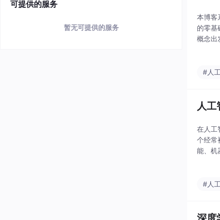
可提供的服务
本博客
暂无可提供的服务
的零基
概念出
能那神
以然。
#人
人工
在人工智
个经常
能、机
避免概
#人
深度