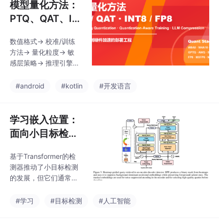
模型量化方法：
PTQ、QAT、IN
T8、INT4、FP
数值格式-> 校准/训练
8 与大模型部署
方法-> 量化粒度-> 敏
（分层式精讲）
感层策略-> 推理引擎->
硬件 kernel-> 真实任务
评估你的模型瓶颈是权
#android
#kotlin
#开发语言
重、激活、KV cache
还是算力？你的目标硬
件支持什么低精度 kern
学习嵌入位置：
el？你的任务能容忍多
面向小目标检测
少质量回退？你的评估
查询检索的噪声
集是否覆盖真实长尾输
基于Transformer的检
感知位置编码
入？量化后是否真的降
测器推动了小目标检测
低 p95 延迟和单位请求
的发展，但它们通常效
成本？一句话收束：好
率较低且容易受到背景
的量化不是把模型压到
引起的查询噪声干扰，
#学习
#目标检测
#人工智能
最低比特，而是在目标
这往往需要深层解码器
硬件上用最小质量代价