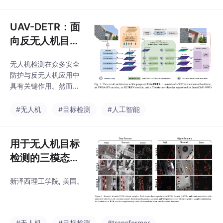
实时性约束。现有的基
于YOLO的检测器主要
针对通用目标检测进行
UAV-DETR：面
优化，往往缺乏对亚像
向反无人机目标
素目标的充分特征分辨
检测的 DETR 框
率，同时在部署时引入
无人机检测在众多安全
架
复杂性。本文提出了SD
防护与反无人机应用中
D-YOLO，一种专为G2
具有关键作用。然而，
A反无人机监控定制的
现有基于深度学习的方
小目标检测框架。为捕
法通常难以在鲁棒特征
#无人机
#目标检测
#人工智能
获微目标至关重要的细
表示与计算效率之间取
粒度空间细节，SDD-Y
得平衡。当在严重环境
OLO引入了在4×4 \tim
干扰下的复杂背景中检
用于无人机目标
es4×下采
测微型无人机时，这一
检测的三模态融
挑战尤为突出。为解决
合 Transformer
上述问题，我们提出 UA
新泽西理工学院, 美国。
V-DETR，一种将小目标
友好型架构与实时检测
能力相融合的新型框
架。具体而言，UAV-DE
#无人机
#目标检测
#transformer