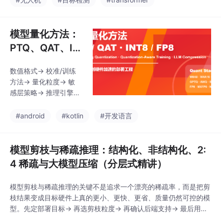
TR 采用 WTConv 增强
的骨干网络与滑动窗口
自注意力（SWSA-IFI）
模型量化方法：
编码器，
PTQ、QAT、IN
T8、INT4、FP
数值格式-> 校准/训练
8 与大模型部署
方法-> 量化粒度-> 敏
（分层式精讲）
感层策略-> 推理引擎->
硬件 kernel-> 真实任务
评估你的模型瓶颈是权
#android
#kotlin
#开发语言
重、激活、KV cache
还是算力？你的目标硬
件支持什么低精度 kern
模型剪枝与稀疏推理：结构化、非结构化、2:
el？你的任务能容忍多
4 稀疏与大模型压缩（分层式精讲）
少质量回退？你的评估
集是否覆盖真实长尾输
模型剪枝与稀疏推理的关键不是追求一个漂亮的稀疏率，而是把剪
入？量化后是否真的降
枝结果变成目标硬件上真的更小、更快、更省、质量仍然可控的模
低 p95 延迟和单位请求
型。先定部署目标-> 再选剪枝粒度-> 再确认后端支持-> 最后用真
成本？一句话收束：好
实任务和真实硬件验收结构化剪枝适合追求通用部署收益；非结构