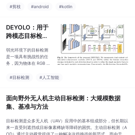
的量化不是把模型压到
化剪枝适合高压缩率和有稀疏后端的场景；2:4 半结构化稀疏是硬
#剪枝
#android
#kotlin
最低比特，而是在目标
件友好的折中；LLM 剪枝则必须与量化、蒸馏、KV cache 和推理
硬件上用最小质量代价
引擎一起看。真正成熟的剪枝
换到可验
DEYOLO：用于
跨模态目标检测
的双重特征增强
弱光环境下的目标检测
YOLO
是一项具有挑战性的任
务，因为物体在 RGB 图
像中通常无法清晰可
见。由于红外图像提供
#目标检测
#人工智能
了补充 RGB 图像的清晰
边缘信息，融合 RGB 和
红外图像有望增强在弱
面向野外无人机主动目标检测：大规模数据
光环境下的检测能力。
集、基准与方法
然而，现有涉及可见光
和红外图像的工作仅关
目标检测是众多无人机（UAV）应用中的基本组成部分，但长期以
注图像融合，而非目标
来一直受到遮挡或目标像素稀缺等障碍的困扰。主动目标检测（A
检测。此外，它们直接
OD）通过主动视觉提供了一种解决这些挑战的新范式，而由于缺