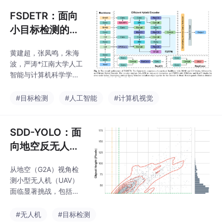
反复优化低质量查询。
换到可验
本文提出HELP（热力图
FSDETR：面向
引导的嵌入学习范
小目标检测的频
式），这是一种噪声感
率-空间特征增
知的位置-语义融合框
黄建超，张凤鸣，朱海
强方法
架，旨在研究“在哪里嵌
波，严涛*江南大学人工
入位置信息”：通过选择
智能与计算机科学学
性保留前景显著区域的
院，中国无锡。
位置编码，同时抑制背
#目标检测
#人工智能
#计算机视觉
景杂波。在HELP中，我
们引入HPE（热力图引
导位置嵌入）作为核心
SDD-YOLO：面
嵌入机制，并使用热力
向地空反无人机
监控的小目标检
从地空（G2A）视角检
测框架与边缘高
测小型无人机（UAV）
效部署
面临显著挑战，包括极
低的像素占用率、杂乱
的空中背景以及严格的
#无人机
#目标检测