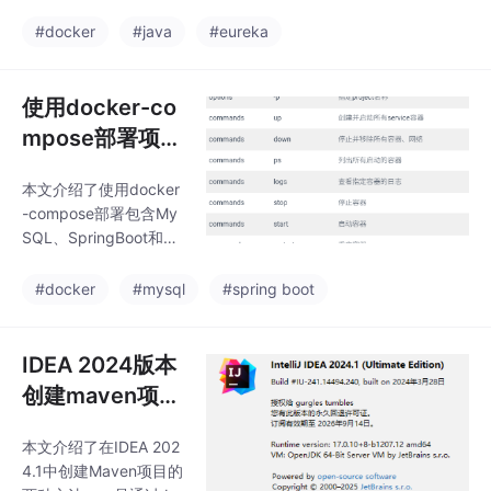
梁。
EA中连接数据库的配
#docker
#java
#eureka
置，比如下面这种，在
db
使用docker-co
mpose部署项目
（mysql、sprin
本文介绍了使用docker
gboot、vue、n
-compose部署包含My
ginx）
SQL、SpringBoot和Vu
e的前后端项目。通过d
ocker-compose.yml文
#docker
#mysql
#spring boot
件定义容器间的依赖关
系，实现了MySQL数据
库初始化、SpringBoot
IDEA 2024版本
后台服务连接数据库，
创建maven项目
以及Vue前端访问后台
的方式有哪些
接口的完整部署流程。
本文介绍了在IDEA 202
重点说明了各容器配置
4.1中创建Maven项目的
要点，包括网络设置、