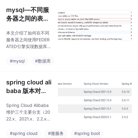
压。重点讲解了如何配
置环境变量：通过"此电
mysql—不同服
脑"属性进入高级系统设
务器之间的表同
置，新建MAVEN_HOM
步
E变量并指向Maven安
本文介绍了如何在不同
装目录。文中配有详细
服务器之间使用FEDER
的操作截图指引，包括
ATED引擎实现数据库表
下载页面、目录结构等
同步。首先需要安装FE
关键步骤，帮助用户顺
DERATED引擎插件并重
#mysql
#数据库
利完成Maven环境配
启MySQL服务，然后通
置。
过指定ENGINE=FEDER
ATED和连接字符串格式
spring cloud ali
创建同步表。文章提供
baba 版本对应
了具体示例，并指出实
关系
际操作中可能遇到的问
Spring Cloud Alibaba
题，如特殊字符导致的
维护三个主要分支（20
连接字符串格式错误，
22.x、2021.x、2.2.x）
以及同步表创建失败的
以适配不同Spring Boot
可能原因。相比主从同
版本（3.0/2.7-2.4/2.4
#spring cloud
#微服务
#spring boot
步方案，该方法提供了