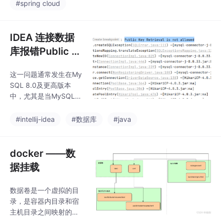
xist"。解决方法包括：
#spring cloud
1)检查地址端口是否正
确；2)确认配置信息对
应关系；3)默认情况下
IDEA 连接数据
无需填写content参数；
库报错Public K
4)若问题仍存在可重启
ey Retrieval is
Nacos服务。文中提供
这一问题通常发生在My
not allowed
了正确的配置示例截图
SQL 8.0及更高版本
作为参考。（字数：9
中，尤其是当MySQL服
8）
务器配置了caching_sh
a2_password作为默认
#intellij-idea
#数据库
#java
身份验证插件时。客户
端尝试连接服务器并请
求公钥进行非SSL连接
docker ——数
加密验证，但由于服务
据挂载
器的安全策略阻止了这
种行为，从而导致连接
数据卷是一个虚拟的目
失败。在mysql.url中后
录，是容器内目录和宿
面加入&allowPublicKey
主机目录之间映射的桥
Retrieval=true。找到ID