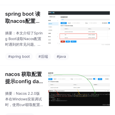
以下）。2022.x分支对
另一种跨服务器数据同
应Spring Boot 3.0和S
步的实现方式。
pring Cloud 2022.x，
spring boot 读
采用新版四段式版本
取nacos配置遇
号；2021.x适配Spring
到的问题
Boot 2.4和Spring Clou
摘要：本文介绍了Sprin
d 2021.x；2.2.x支持Sp
g Boot读取Nacos配置
rin
时遇到的常见问题。通
过实际案例展示了配置
加载失败的场景，发现
#spring boot
#后端
#java
是由于YAML配置项格
式不规范导致（字段名
与值之间缺少空格）。
nacos 获取配置
通过Debug分析Nacos
提示config dat
加载顺序，发现Spring
a not exist
Boot会依次尝试匹配三
摘要：Nacos 2.2.0版
种格式的dataId：${pr
本在Windows安装调试
efix}-${profile}.${exte
时，使用curl获取配置
nsion}、${prefix}.${ex
报错"config data not e
tension}和${p