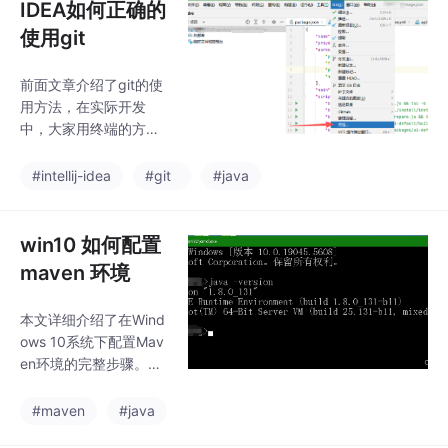
IDEA如何正确的
使用git
前面文章介绍了git的使
用方法，在实际开发
中，大家用终端的方式
不算多，更多喜欢用软
件或者IDEA带的git工
#intellij-idea
#git
#java
具，这篇文章就来介绍
一下如何使用IDEA自带
的git工具来获取、提交
win10 如何配置
代码。
maven 环境
本文详细介绍了在Wind
ows 10系统下配置Mav
en环境的完整步骤。首
先需要确保Java环境正
常，然后从Apache官网
#maven
#java
下载Maven压缩包并解